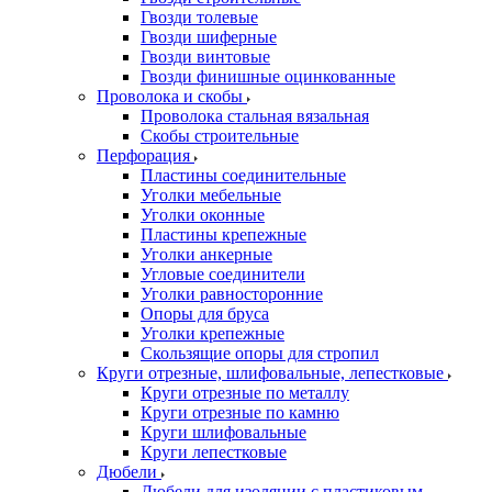
Гвозди толевые
Гвозди шиферные
Гвозди винтовые
Гвозди финишные оцинкованные
Проволока и скобы
Проволока стальная вязальная
Скобы строительные
Перфорация
Пластины соединительные
Уголки мебельные
Уголки оконные
Пластины крепежные
Уголки анкерные
Угловые соединители
Уголки равносторонние
Опоры для бруса
Уголки крепежные
Скользящие опоры для стропил
Круги отрезные, шлифовальные, лепестковые
Круги отрезные по металлу
Круги отрезные по камню
Круги шлифовальные
Круги лепестковые
Дюбели
Дюбели для изоляции с пластиковым