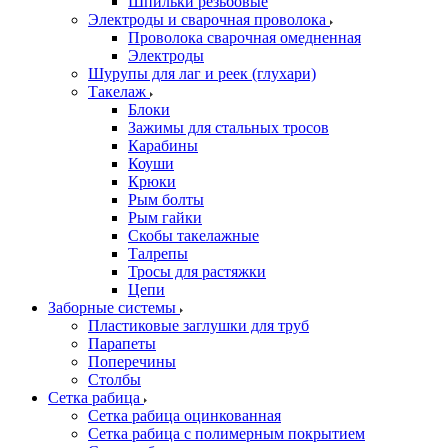
Шпильки резьбовые
Электроды и сварочная проволока
Проволока сварочная омедненная
Электроды
Шурупы для лаг и реек (глухари)
Такелаж
Блоки
Зажимы для стальных тросов
Карабины
Коуши
Крюки
Рым болты
Рым гайки
Скобы такелажные
Талрепы
Тросы для растяжки
Цепи
Заборные системы
Пластиковые заглушки для труб
Парапеты
Поперечины
Столбы
Сетка рабица
Сетка рабица оцинкованная
Сетка рабица с полимерным покрытием