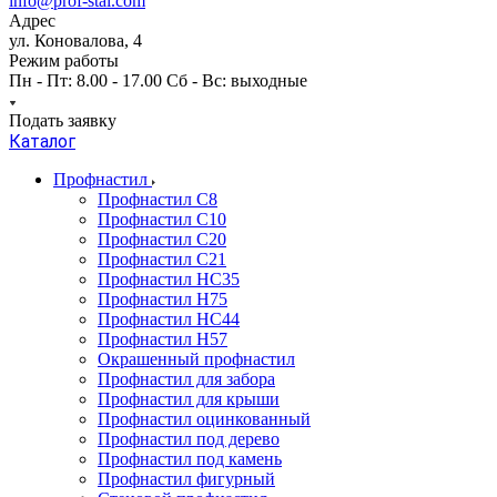
info@prof-stal.com
Адрес
ул. Коновалова, 4
Режим работы
Пн - Пт: 8.00 - 17.00 Сб - Вс: выходные
Подать заявку
Каталог
Профнастил
Профнастил С8
Профнастил С10
Профнастил С20
Профнастил С21
Профнастил НС35
Профнастил Н75
Профнастил HC44
Профнастил Н57
Окрашенный профнастил
Профнастил для забора
Профнастил для крыши
Профнастил оцинкованный
Профнастил под дерево
Профнастил под камень
Профнастил фигурный