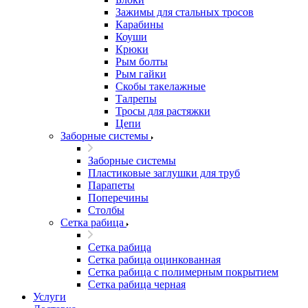
Зажимы для стальных тросов
Карабины
Коуши
Крюки
Рым болты
Рым гайки
Скобы такелажные
Талрепы
Тросы для растяжки
Цепи
Заборные системы
Заборные системы
Пластиковые заглушки для труб
Парапеты
Поперечины
Столбы
Сетка рабица
Сетка рабица
Сетка рабица оцинкованная
Сетка рабица с полимерным покрытием
Сетка рабица черная
Услуги