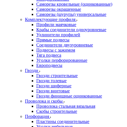
Саморезы кровельные (оцинкованные)
Саморезы окрашенные
Саморезы (шурупы) универсальные
Комплектующие профиля
Профили маячковые
Крабы соединители одноуровневые
Удлинители профилей
Прямые подвесы
Соединители двухуровневые
Подвесы с зажимом
Тяга подвеса
Уголки перфорированные
Европодвесы
Гвозди
Гвозди строительные
Гвозди толевые
Гвозди шиферные
Гвозди винтовые
Гвозди финишные оцинкованные
Проволока и скобы
Проволока стальная вязальная
Скобы строительные
Перфорация
Пластины соединительные
Уголки мебельные