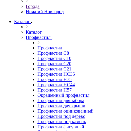
Города
Нижний Новгород
Каталог
Каталог
Профнастил
Профнастил
Профнастил С8
Профнастил С10
Профнастил С20
Профнастил С21
Профнастил НС35
Профнастил Н75
Профнастил HC44
Профнастил Н57
Окрашенный профнастил
Профнастил для забора
Профнастил для крыши
Профнастил оцинкованный
Профнастил под дерево
Профнастил под камень
Профнастил фигурный