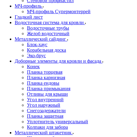
Стеновой профнастил
МЧ-профиль
МЧ-профиль Супермонтеррей
Гладкий лист
Водосточная система для кровли
Водосточные трубы
Желоб водосточный
Металлический сайдинг
Блок-хаус
Корабельная доска
Эко-брус
Доборные элементы для кровли и фасада
Конек
Планка торцевая
Планка карнизная
Планка ендовы
Планка примыкания
Отливы для крыши
Угол внутренний
Угол наружный
Снегозадержатели
Планка защитная
Уплотнитель универсальный
Колпаки для забора
Металлический штакетник