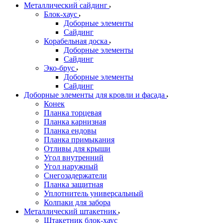
Металлический сайдинг
Блок-хаус
Доборные элементы
Сайдинг
Корабельная доска
Доборные элементы
Сайдинг
Эко-брус
Доборные элементы
Сайдинг
Доборные элементы для кровли и фасада
Конек
Планка торцевая
Планка карнизная
Планка ендовы
Планка примыкания
Отливы для крыши
Угол внутренний
Угол наружный
Снегозадержатели
Планка защитная
Уплотнитель универсальный
Колпаки для забора
Металлический штакетник
Штакетник блок-хаус