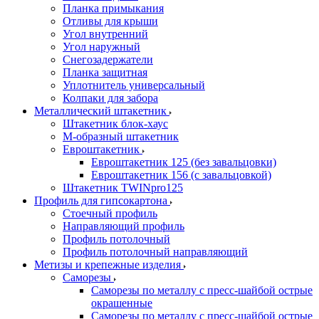
Планка примыкания
Отливы для крыши
Угол внутренний
Угол наружный
Снегозадержатели
Планка защитная
Уплотнитель универсальный
Колпаки для забора
Металлический штакетник
Штакетник блок-хаус
М-образный штакетник
Евроштакетник
Евроштакетник 125 (без завальцовки)
Евроштакетник 156 (с завальцовкой)
Штакетник TWINpro125
Профиль для гипсокартона
Стоечный профиль
Направляющий профиль
Профиль потолочный
Профиль потолочный направляющий
Метизы и крепежные изделия
Саморезы
Саморезы по металлу с пресс-шайбой острые
окрашенные
Саморезы по металлу с пресс-шайбой острые