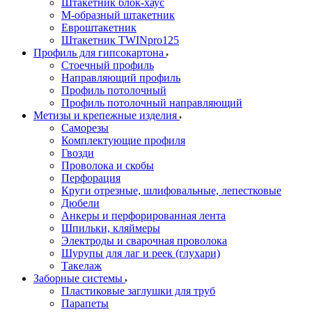
Штакетник блок-хаус
М-образный штакетник
Евроштакетник
Штакетник TWINpro125
Профиль для гипсокартона
Стоечный профиль
Направляющий профиль
Профиль потолочный
Профиль потолочный направляющий
Метизы и крепежные изделия
Саморезы
Комплектующие профиля
Гвозди
Проволока и скобы
Перфорация
Круги отрезные, шлифовальные, лепестковые
Дюбели
Анкеры и перфорированная лента
Шпильки, кляймеры
Электроды и сварочная проволока
Шурупы для лаг и реек (глухари)
Такелаж
Заборные системы
Пластиковые заглушки для труб
Парапеты