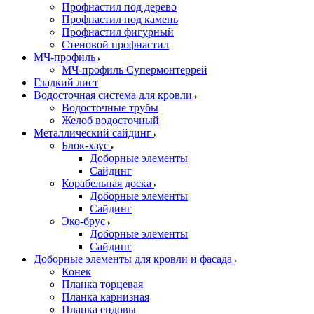
Профнастил под дерево
Профнастил под камень
Профнастил фигурный
Стеновой профнастил
МЧ-профиль
МЧ-профиль Супермонтеррей
Гладкий лист
Водосточная система для кровли
Водосточные трубы
Желоб водосточный
Металлический сайдинг
Блок-хаус
Доборные элементы
Сайдинг
Корабельная доска
Доборные элементы
Сайдинг
Эко-брус
Доборные элементы
Сайдинг
Доборные элементы для кровли и фасада
Конек
Планка торцевая
Планка карнизная
Планка ендовы