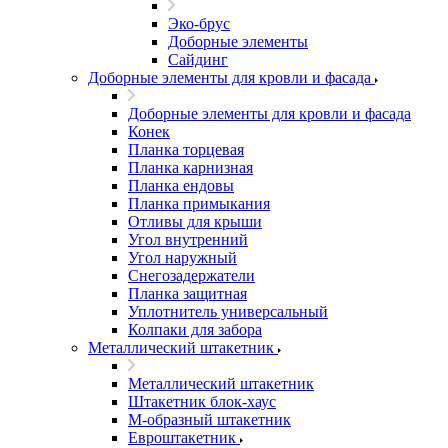
Эко-брус
Доборные элементы
Сайдинг
Доборные элементы для кровли и фасада
Доборные элементы для кровли и фасада
Конек
Планка торцевая
Планка карнизная
Планка ендовы
Планка примыкания
Отливы для крыши
Угол внутренний
Угол наружный
Снегозадержатели
Планка защитная
Уплотнитель универсальный
Колпаки для забора
Металлический штакетник
Металлический штакетник
Штакетник блок-хаус
М-образный штакетник
Евроштакетник