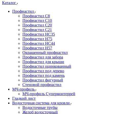
Каталог
Профнастил
Профнастил С8
Профнастил С10
Профнастил С20
Профнастил С21
Профнастил НС35
Профнастил Н75
Профнастил HC44
Профнастил Н57
Окрашенный профнастил
Профнастил для забора
Профнастил для крыши
Профнастил оцинкованный
Профнастил под дерево
Профнастил под камень
Профнастил фигурный
Стеновой профнастил
МЧ-профиль
МЧ-профиль Супермонтеррей
Гладкий лист
Водосточная система для кровли
Водосточные трубы
Желоб водосточный