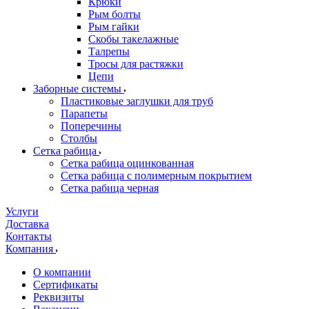
Крюки
Рым болты
Рым гайки
Скобы такелажные
Талрепы
Тросы для растяжки
Цепи
Заборные системы
Пластиковые заглушки для труб
Парапеты
Поперечины
Столбы
Сетка рабица
Сетка рабица оцинкованная
Сетка рабица с полимерным покрытием
Сетка рабица черная
Услуги
Доставка
Контакты
Компания
О компании
Сертификаты
Реквизиты