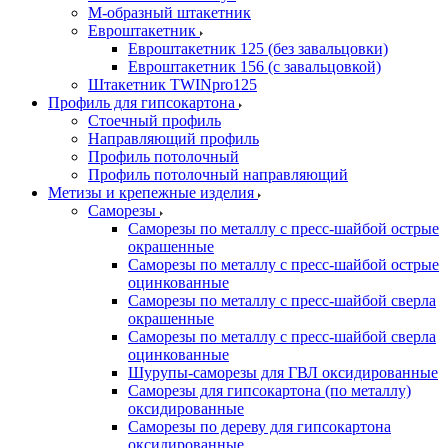
М-образный штакетник
Евроштакетник
Евроштакетник 125 (без завальцовки)
Евроштакетник 156 (с завальцовкой)
Штакетник TWINpro125
Профиль для гипсокартона
Стоечный профиль
Направляющий профиль
Профиль потолочный
Профиль потолочный направляющий
Метизы и крепежные изделия
Саморезы
Саморезы по металлу с пресс-шайбой острые
окрашенные
Саморезы по металлу с пресс-шайбой острые
оцинкованные
Саморезы по металлу с пресс-шайбой сверла
окрашенные
Саморезы по металлу с пресс-шайбой сверла
оцинкованные
Шурупы-саморезы для ГВЛ оксидированные
Саморезы для гипсокартона (по металлу)
оксидированные
Саморезы по дереву для гипсокартона
оксидированные