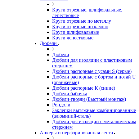
Круги отрезные, шлифовальные,
лепестковые
Круги отрезные по металлу
Круги отрезные по камню
Круги шлифовальные
Круги лепестковые
Дюбели
Дюбели
Дюбели для изоляции с пластиковым
стержнем
Дюбели распорные с усами S (серые)
Дюбели распорные c бортом и потай U
(оранжевые)
Дюбели распорные К (синие)
Дюбели бабочка
Дюбели-гвозди (Быстрый монтаж)
Рондоли
Заклепки вытяжные комбинированные
(алюминий-сталь)
Дюбели для изоляции с металлическим
стержнем
Анкеры и перфорированная лента