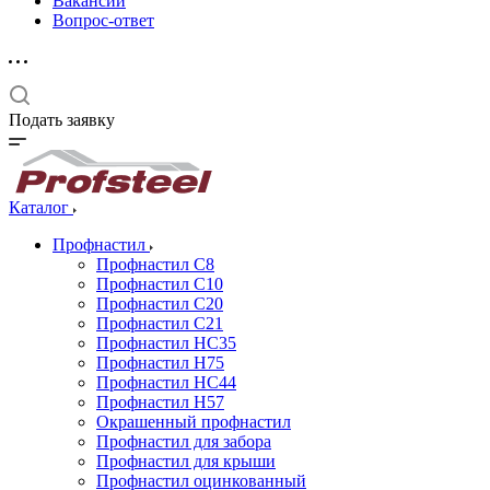
Вакансии
Вопрос-ответ
Подать заявку
Каталог
Профнастил
Профнастил С8
Профнастил С10
Профнастил С20
Профнастил С21
Профнастил НС35
Профнастил Н75
Профнастил HC44
Профнастил Н57
Окрашенный профнастил
Профнастил для забора
Профнастил для крыши
Профнастил оцинкованный