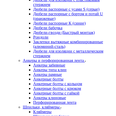
стержнем
Дюбели распорные с усами S (серые)
Дюбели распорные c бортом и потай U
(оранжевые)
Дюбели распорные К (синие)
Дюбели бабочка
Дюбели-гвозди (Быстрый монтаж)
Рондоли
Заклепки вытяжные комбинированные
(алюминий-сталь)
Дюбели для изоляции с металлическим
стержнем
Анкеры и перфорированная лента
Анкеры забивные
Анкеры типа клин
Анкеры рамные
Анкерные болты
Анкерные болты с кольцом
Анкерные болты с крюком
Анкерные болты с гайкой
Анкеры клиновые
Перфорированная лента
Шпильки, кляймеры
Кляймеры