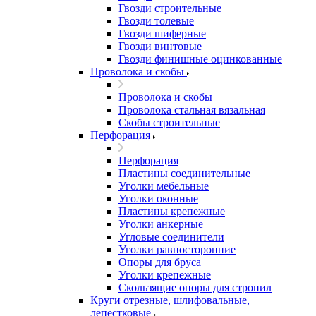
Гвозди строительные
Гвозди толевые
Гвозди шиферные
Гвозди винтовые
Гвозди финишные оцинкованные
Проволока и скобы
Проволока и скобы
Проволока стальная вязальная
Скобы строительные
Перфорация
Перфорация
Пластины соединительные
Уголки мебельные
Уголки оконные
Пластины крепежные
Уголки анкерные
Угловые соединители
Уголки равносторонние
Опоры для бруса
Уголки крепежные
Скользящие опоры для стропил
Круги отрезные, шлифовальные,
лепестковые