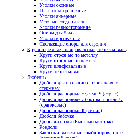
Уголки оконные
Пластины крепежные
Уголки анкерные
Угловые соединители
Уголки равносторонние
Опоры для бруса
Уголки крепежные
Скользящие опоры для стропил
Круги отрезные, шлифовальные, лепестковые
Круги отрезные по металлу
Круги отрезные по камню
Круги шлифовальные
Круги лепестковые
Дюбели
Дюбели для изоляции с пластиковым
стержнем
Дюбели распорные с усами S (серые)
Дюбели распорные c бортом и потай U
(оранжевые)
Дюбели распорные К (синие)
Дюбели бабочка
Дюбели-гвозди (Быстрый монтаж)
Рондоли
Заклепки вытяжные комбинированные