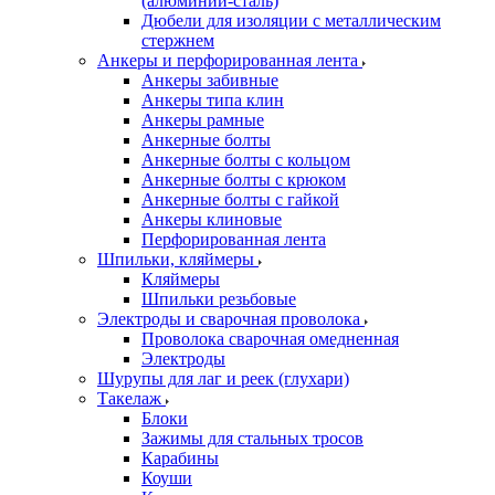
(алюминий-сталь)
Дюбели для изоляции с металлическим
стержнем
Анкеры и перфорированная лента
Анкеры забивные
Анкеры типа клин
Анкеры рамные
Анкерные болты
Анкерные болты с кольцом
Анкерные болты с крюком
Анкерные болты с гайкой
Анкеры клиновые
Перфорированная лента
Шпильки, кляймеры
Кляймеры
Шпильки резьбовые
Электроды и сварочная проволока
Проволока сварочная омедненная
Электроды
Шурупы для лаг и реек (глухари)
Такелаж
Блоки
Зажимы для стальных тросов
Карабины
Коуши