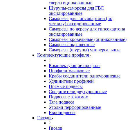
сверла оцинкованные
Шурупы-саморезы для ГВЛ
оксидированные
Саморезы для гипсокартона (по
металлу) оксидированные
Саморезы по дереву для гипсокартона
оксидированные
Саморезы кровельные (оцинкованные)
Саморезы окрашенные
Саморезы (шурупы) универсальные
Комплектующие профиля
Комплектующие профиля
Профили маячковые
Крабы соединители одноуровневые
Удлинители профилей
Прямые подвесы
Соединители двухуровневые
Подвесы с зажимом
Тяга подвеса
Уголки перфорированные
Европодвесы
Гвозди
Гвозди