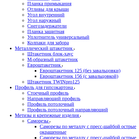
Планка примыкания
Отливы для крыши
Угол внутренний
Угол наружный
Снегозадержатели
Планка защитная
Уплотнитель универсальный
Колпаки для забора
Металлический штакетник
Штакетник блок-хаус
М-образный штакетник
Евроштакетник
Евроштакетник 125 (без завальцовки)
Евроштакетник 156 (с завальцовкой)
Штакетник TWINpro125
Профиль для гипсокартона
Стоечный профиль
Направляющий профиль
Профиль потолочный
Профиль потолочный направляющий
Метизы и крепежные изделия
Саморезы
Саморезы по металлу с пресс-шайбой острые
окрашенные
Саморезы по металлу с пресс-шайбой острые