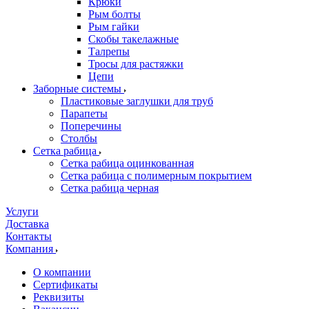
Крюки
Рым болты
Рым гайки
Скобы такелажные
Талрепы
Тросы для растяжки
Цепи
Заборные системы
Пластиковые заглушки для труб
Парапеты
Поперечины
Столбы
Сетка рабица
Сетка рабица оцинкованная
Сетка рабица с полимерным покрытием
Сетка рабица черная
Услуги
Доставка
Контакты
Компания
О компании
Сертификаты
Реквизиты