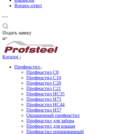
Вакансии
Вопрос-ответ
Подать заявку
Каталог
Профнастил
Профнастил С8
Профнастил С10
Профнастил С20
Профнастил С21
Профнастил НС35
Профнастил Н75
Профнастил HC44
Профнастил Н57
Окрашенный профнастил
Профнастил для забора
Профнастил для крыши
Профнастил оцинкованный