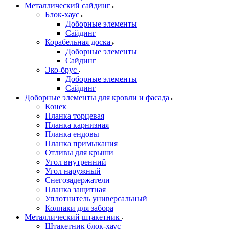
Металлический сайдинг
Блок-хаус
Доборные элементы
Сайдинг
Корабельная доска
Доборные элементы
Сайдинг
Эко-брус
Доборные элементы
Сайдинг
Доборные элементы для кровли и фасада
Конек
Планка торцевая
Планка карнизная
Планка ендовы
Планка примыкания
Отливы для крыши
Угол внутренний
Угол наружный
Снегозадержатели
Планка защитная
Уплотнитель универсальный
Колпаки для забора
Металлический штакетник
Штакетник блок-хаус