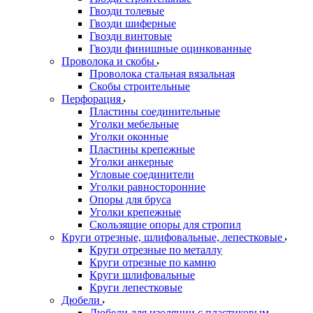
Гвозди толевые
Гвозди шиферные
Гвозди винтовые
Гвозди финишные оцинкованные
Проволока и скобы
Проволока стальная вязальная
Скобы строительные
Перфорация
Пластины соединительные
Уголки мебельные
Уголки оконные
Пластины крепежные
Уголки анкерные
Угловые соединители
Уголки равносторонние
Опоры для бруса
Уголки крепежные
Скользящие опоры для стропил
Круги отрезные, шлифовальные, лепестковые
Круги отрезные по металлу
Круги отрезные по камню
Круги шлифовальные
Круги лепестковые
Дюбели
Дюбели для изоляции с пластиковым