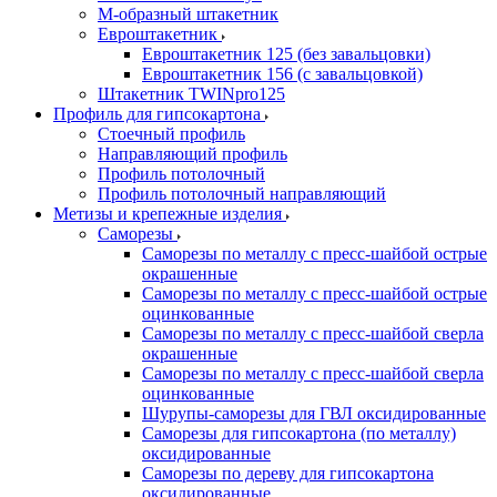
М-образный штакетник
Евроштакетник
Евроштакетник 125 (без завальцовки)
Евроштакетник 156 (с завальцовкой)
Штакетник TWINpro125
Профиль для гипсокартона
Стоечный профиль
Направляющий профиль
Профиль потолочный
Профиль потолочный направляющий
Метизы и крепежные изделия
Саморезы
Саморезы по металлу с пресс-шайбой острые
окрашенные
Саморезы по металлу с пресс-шайбой острые
оцинкованные
Саморезы по металлу с пресс-шайбой сверла
окрашенные
Саморезы по металлу с пресс-шайбой сверла
оцинкованные
Шурупы-саморезы для ГВЛ оксидированные
Саморезы для гипсокартона (по металлу)
оксидированные
Саморезы по дереву для гипсокартона
оксидированные