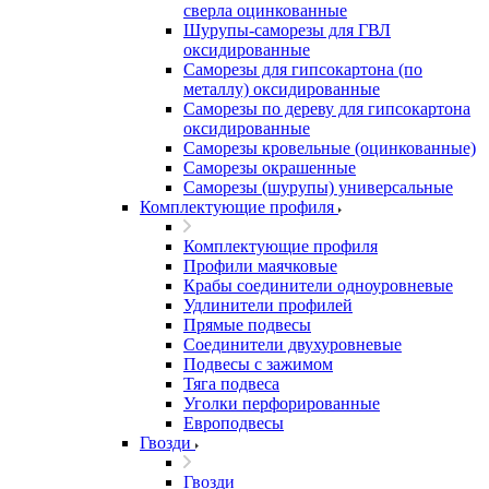
сверла оцинкованные
Шурупы-саморезы для ГВЛ
оксидированные
Саморезы для гипсокартона (по
металлу) оксидированные
Саморезы по дереву для гипсокартона
оксидированные
Саморезы кровельные (оцинкованные)
Саморезы окрашенные
Саморезы (шурупы) универсальные
Комплектующие профиля
Комплектующие профиля
Профили маячковые
Крабы соединители одноуровневые
Удлинители профилей
Прямые подвесы
Соединители двухуровневые
Подвесы с зажимом
Тяга подвеса
Уголки перфорированные
Европодвесы
Гвозди
Гвозди