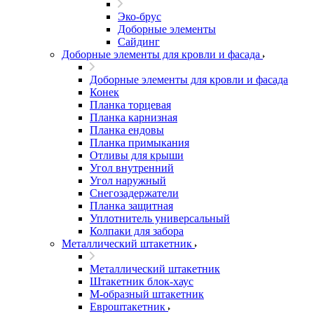
Эко-брус
Доборные элементы
Сайдинг
Доборные элементы для кровли и фасада
Доборные элементы для кровли и фасада
Конек
Планка торцевая
Планка карнизная
Планка ендовы
Планка примыкания
Отливы для крыши
Угол внутренний
Угол наружный
Снегозадержатели
Планка защитная
Уплотнитель универсальный
Колпаки для забора
Металлический штакетник
Металлический штакетник
Штакетник блок-хаус
М-образный штакетник
Евроштакетник