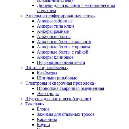
(алюминий-сталь)
Дюбели для изоляции с металлическим
стержнем
Анкеры и перфорированная лента
Анкеры забивные
Анкеры типа клин
Анкеры рамные
Анкерные болты
Анкерные болты с кольцом
Анкерные болты с крюком
Анкерные болты с гайкой
Анкеры клиновые
Перфорированная лента
Шпильки, кляймеры
Кляймеры
Шпильки резьбовые
Электроды и сварочная проволока
Проволока сварочная омедненная
Электроды
Шурупы для лаг и реек (глухари)
Такелаж
Блоки
Зажимы для стальных тросов
Карабины
Коуши