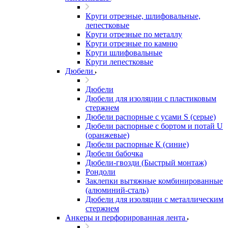
Круги отрезные, шлифовальные,
лепестковые
Круги отрезные по металлу
Круги отрезные по камню
Круги шлифовальные
Круги лепестковые
Дюбели
Дюбели
Дюбели для изоляции с пластиковым
стержнем
Дюбели распорные с усами S (серые)
Дюбели распорные c бортом и потай U
(оранжевые)
Дюбели распорные К (синие)
Дюбели бабочка
Дюбели-гвозди (Быстрый монтаж)
Рондоли
Заклепки вытяжные комбинированные
(алюминий-сталь)
Дюбели для изоляции с металлическим
стержнем
Анкеры и перфорированная лента