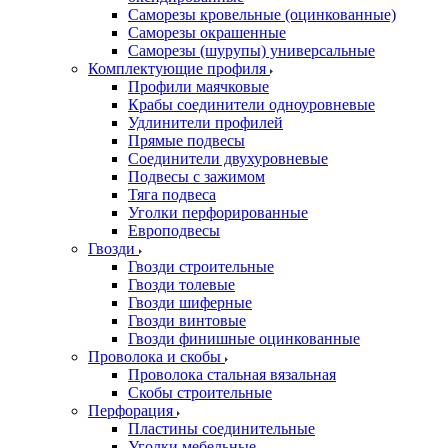
Саморезы кровельные (оцинкованные)
Саморезы окрашенные
Саморезы (шурупы) универсальные
Комплектующие профиля
Профили маячковые
Крабы соединители одноуровневые
Удлинители профилей
Прямые подвесы
Соединители двухуровневые
Подвесы с зажимом
Тяга подвеса
Уголки перфорированные
Европодвесы
Гвозди
Гвозди строительные
Гвозди толевые
Гвозди шиферные
Гвозди винтовые
Гвозди финишные оцинкованные
Проволока и скобы
Проволока стальная вязальная
Скобы строительные
Перфорация
Пластины соединительные
Уголки мебельные