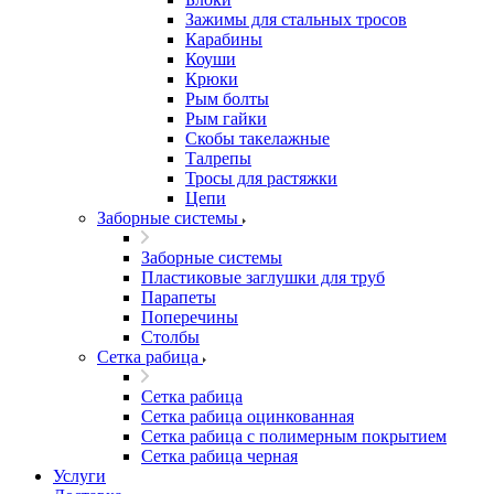
Зажимы для стальных тросов
Карабины
Коуши
Крюки
Рым болты
Рым гайки
Скобы такелажные
Талрепы
Тросы для растяжки
Цепи
Заборные системы
Заборные системы
Пластиковые заглушки для труб
Парапеты
Поперечины
Столбы
Сетка рабица
Сетка рабица
Сетка рабица оцинкованная
Сетка рабица с полимерным покрытием
Сетка рабица черная
Услуги