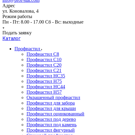
info@prof-stal.com
Адрес
ул. Коновалова, 4
Режим работы
Пн - Пт: 8.00 - 17.00 Сб - Вс: выходные
Подать заявку
Каталог
Профнастил
Профнастил С8
Профнастил С10
Профнастил С20
Профнастил С21
Профнастил НС35
Профнастил Н75
Профнастил HC44
Профнастил Н57
Окрашенный профнастил
Профнастил для забора
Профнастил для крыши
Профнастил оцинкованный
Профнастил под дерево
Профнастил под камень
Профнастил фигурный