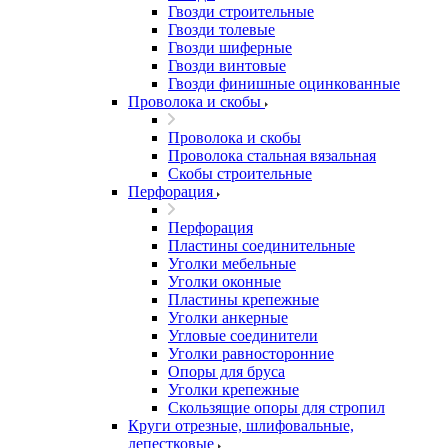
Гвозди строительные
Гвозди толевые
Гвозди шиферные
Гвозди винтовые
Гвозди финишные оцинкованные
Проволока и скобы
Проволока и скобы
Проволока стальная вязальная
Скобы строительные
Перфорация
Перфорация
Пластины соединительные
Уголки мебельные
Уголки оконные
Пластины крепежные
Уголки анкерные
Угловые соединители
Уголки равносторонние
Опоры для бруса
Уголки крепежные
Скользящие опоры для стропил
Круги отрезные, шлифовальные,
лепестковые