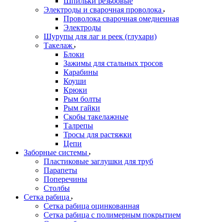
Шпильки резьбовые
Электроды и сварочная проволока
Проволока сварочная омедненная
Электроды
Шурупы для лаг и реек (глухари)
Такелаж
Блоки
Зажимы для стальных тросов
Карабины
Коуши
Крюки
Рым болты
Рым гайки
Скобы такелажные
Талрепы
Тросы для растяжки
Цепи
Заборные системы
Пластиковые заглушки для труб
Парапеты
Поперечины
Столбы
Сетка рабица
Сетка рабица оцинкованная
Сетка рабица с полимерным покрытием