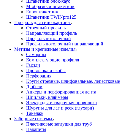
Штакетник блок-хаус
М-образный штакетник
Евроштакетник
Штакетник TWINpro125
Профиль для гипсокартона
Стоечный профиль
Направляющий профиль
Профиль потолочный
Профиль потолочный направляющий
Метизы и крепежные изделия
Саморезы
Комплектующие профиля
Гвозди
Проволока и скобы
Перфорация
Круги отрезные, шлифовальные, лепестковые
Дюбели
Анкеры и перфорированная лента
Шпильки, кляймеры
Электроды и сварочная проволока
Шурупы для лаг и реек (глухари)
Такелаж
Заборные системы
Пластиковые заглушки для труб
Парапеты