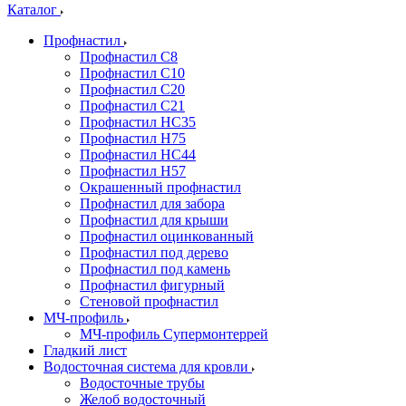
Каталог
Профнастил
Профнастил С8
Профнастил С10
Профнастил С20
Профнастил С21
Профнастил НС35
Профнастил Н75
Профнастил HC44
Профнастил Н57
Окрашенный профнастил
Профнастил для забора
Профнастил для крыши
Профнастил оцинкованный
Профнастил под дерево
Профнастил под камень
Профнастил фигурный
Стеновой профнастил
МЧ-профиль
МЧ-профиль Супермонтеррей
Гладкий лист
Водосточная система для кровли
Водосточные трубы
Желоб водосточный