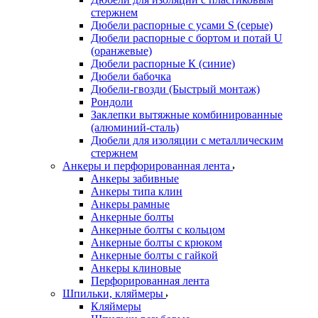
стержнем
Дюбели распорные с усами S (серые)
Дюбели распорные c бортом и потай U
(оранжевые)
Дюбели распорные К (синие)
Дюбели бабочка
Дюбели-гвозди (Быстрый монтаж)
Рондоли
Заклепки вытяжные комбинированные
(алюминий-сталь)
Дюбели для изоляции с металлическим
стержнем
Анкеры и перфорированная лента
Анкеры забивные
Анкеры типа клин
Анкеры рамные
Анкерные болты
Анкерные болты с кольцом
Анкерные болты с крюком
Анкерные болты с гайкой
Анкеры клиновые
Перфорированная лента
Шпильки, кляймеры
Кляймеры