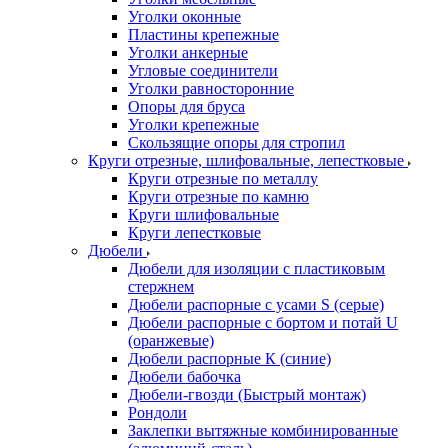
Уголки оконные
Пластины крепежные
Уголки анкерные
Угловые соединители
Уголки равносторонние
Опоры для бруса
Уголки крепежные
Скользящие опоры для стропил
Круги отрезные, шлифовальные, лепестковые
Круги отрезные по металлу
Круги отрезные по камню
Круги шлифовальные
Круги лепестковые
Дюбели
Дюбели для изоляции с пластиковым
стержнем
Дюбели распорные с усами S (серые)
Дюбели распорные c бортом и потай U
(оранжевые)
Дюбели распорные К (синие)
Дюбели бабочка
Дюбели-гвозди (Быстрый монтаж)
Рондоли
Заклепки вытяжные комбинированные