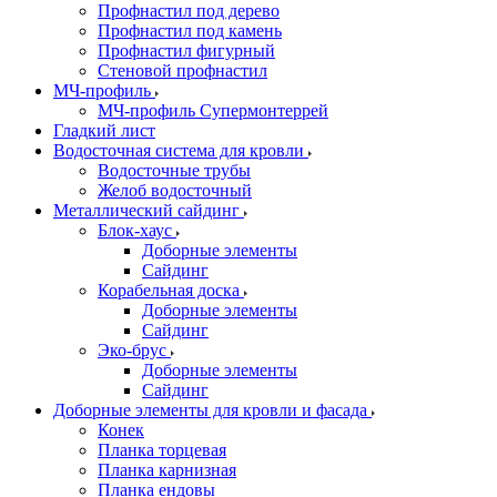
Профнастил под дерево
Профнастил под камень
Профнастил фигурный
Стеновой профнастил
МЧ-профиль
МЧ-профиль Супермонтеррей
Гладкий лист
Водосточная система для кровли
Водосточные трубы
Желоб водосточный
Металлический сайдинг
Блок-хаус
Доборные элементы
Сайдинг
Корабельная доска
Доборные элементы
Сайдинг
Эко-брус
Доборные элементы
Сайдинг
Доборные элементы для кровли и фасада
Конек
Планка торцевая
Планка карнизная
Планка ендовы