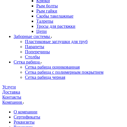
Крюки
Рым болты
Рым гайки
Скобы такелажные
Талрепы
Тросы для растяжки
Цепи
Заборные системы
Пластиковые заглушки для труб
Парапеты
Поперечины
Столбы
Сетка рабица
Сетка рабица оцинкованная
Сетка рабица с полимерным покрытием
Сетка рабица черная
Услуги
Доставка
Контакты
Компания
О компании
Сертификаты
Реквизиты