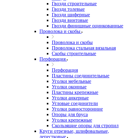
Гвозди строительные
Гвозди толевые
Гвозди шиферные
Гвозди винтовые
Гвозди финишные оцинкованные
Проволока и скобы
Проволока и скобы
Проволока стальная вязальная
Скобы строительные
Перфорация
Перфорация
Пластины соединительные
Уголки мебельные
Уголки оконные
Пластины крепежные
Уголки анкерные
Угловые соединители
Уголки равносторонние
Опоры для бруса
Уголки крепежные
Скользящие опоры для стропил
Круги отрезные, шлифовальные,
лепестковые