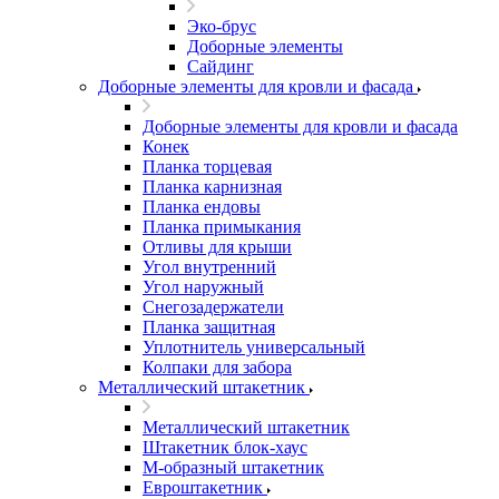
Эко-брус
Доборные элементы
Сайдинг
Доборные элементы для кровли и фасада
Доборные элементы для кровли и фасада
Конек
Планка торцевая
Планка карнизная
Планка ендовы
Планка примыкания
Отливы для крыши
Угол внутренний
Угол наружный
Снегозадержатели
Планка защитная
Уплотнитель универсальный
Колпаки для забора
Металлический штакетник
Металлический штакетник
Штакетник блок-хаус
М-образный штакетник
Евроштакетник