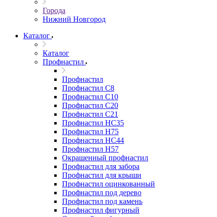
Города
Нижний Новгород
Каталог
Каталог
Профнастил
Профнастил
Профнастил С8
Профнастил С10
Профнастил С20
Профнастил С21
Профнастил НС35
Профнастил Н75
Профнастил HC44
Профнастил Н57
Окрашенный профнастил
Профнастил для забора
Профнастил для крыши
Профнастил оцинкованный
Профнастил под дерево
Профнастил под камень
Профнастил фигурный