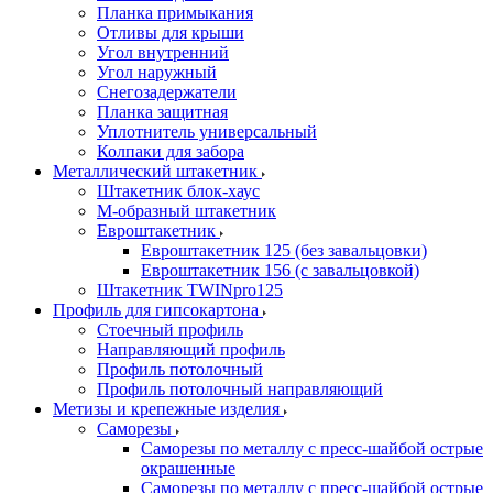
Планка примыкания
Отливы для крыши
Угол внутренний
Угол наружный
Снегозадержатели
Планка защитная
Уплотнитель универсальный
Колпаки для забора
Металлический штакетник
Штакетник блок-хаус
М-образный штакетник
Евроштакетник
Евроштакетник 125 (без завальцовки)
Евроштакетник 156 (с завальцовкой)
Штакетник TWINpro125
Профиль для гипсокартона
Стоечный профиль
Направляющий профиль
Профиль потолочный
Профиль потолочный направляющий
Метизы и крепежные изделия
Саморезы
Саморезы по металлу с пресс-шайбой острые
окрашенные
Саморезы по металлу с пресс-шайбой острые