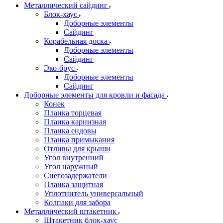
Металлический сайдинг
Блок-хаус
Доборные элементы
Сайдинг
Корабельная доска
Доборные элементы
Сайдинг
Эко-брус
Доборные элементы
Сайдинг
Доборные элементы для кровли и фасада
Конек
Планка торцевая
Планка карнизная
Планка ендовы
Планка примыкания
Отливы для крыши
Угол внутренний
Угол наружный
Снегозадержатели
Планка защитная
Уплотнитель универсальный
Колпаки для забора
Металлический штакетник
Штакетник блок-хаус