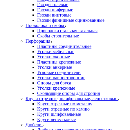
Гвозди толевые
Гвозди шиферные
Гвозди винтовые
Гвозди финишные оцинкованные
Проволока и скобы
Проволока стальная вязальная
Скобы строительные
Перфорация
Пластины соединительные
Уголки мебельные
Уголки оконные
Пластины крепежные
Уголки анкерные
Угловые соединители
Уголки равносторонние
Опоры для бруса
Уголки крепежные
Скользящие опоры для стропил
Круги отрезные, шлифовальные, лепестковые
Круги отрезные по металлу
Круги отрезные по камню
Круги шлифовальные
Круги лепестковые
Дюбели
Дюбели для изоляции с пластиковым