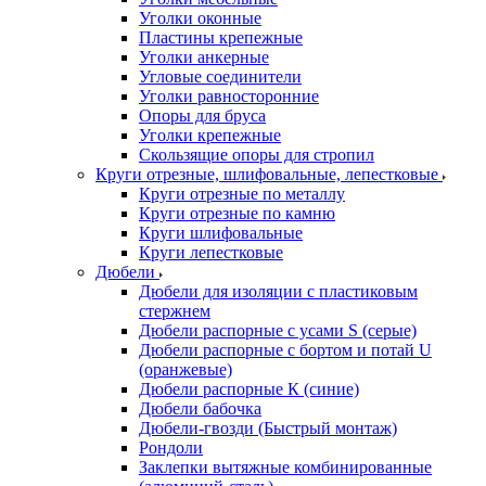
Уголки оконные
Пластины крепежные
Уголки анкерные
Угловые соединители
Уголки равносторонние
Опоры для бруса
Уголки крепежные
Скользящие опоры для стропил
Круги отрезные, шлифовальные, лепестковые
Круги отрезные по металлу
Круги отрезные по камню
Круги шлифовальные
Круги лепестковые
Дюбели
Дюбели для изоляции с пластиковым
стержнем
Дюбели распорные с усами S (серые)
Дюбели распорные c бортом и потай U
(оранжевые)
Дюбели распорные К (синие)
Дюбели бабочка
Дюбели-гвозди (Быстрый монтаж)
Рондоли
Заклепки вытяжные комбинированные