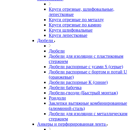
Круги отрезные, шлифовальные,
лепестковые
Круги отрезные по металлу
Круги отрезные по камню
Круги шлифовальные
Круги лепестковые
Дюбели
Дюбели
Дюбели для изоляции с пластиковым
стержнем
Дюбели распорные с усами S (серые)
Дюбели распорные c бортом и потай U
(оранжевые)
Дюбели распорные К (синие)
Дюбели бабочка
Дюбели-гвозди (Быстрый монтаж)
Рондоли
Заклепки вытяжные комбинированные
(алюминий-сталь)
Дюбели для изоляции с металлическим
стержнем
Анкеры и перфорированная лента