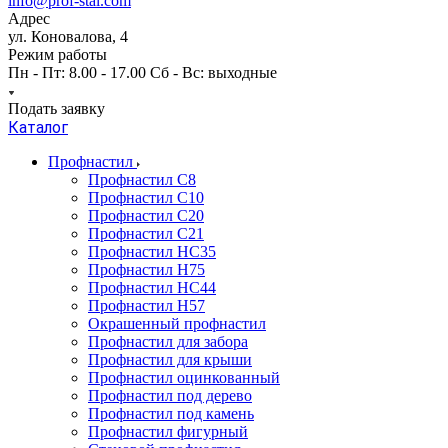
info@prof-stal.com
Адрес
ул. Коновалова, 4
Режим работы
Пн - Пт: 8.00 - 17.00 Сб - Вс: выходные
Подать заявку
Каталог
Профнастил
Профнастил С8
Профнастил С10
Профнастил С20
Профнастил С21
Профнастил НС35
Профнастил Н75
Профнастил HC44
Профнастил Н57
Окрашенный профнастил
Профнастил для забора
Профнастил для крыши
Профнастил оцинкованный
Профнастил под дерево
Профнастил под камень
Профнастил фигурный