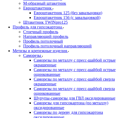
М-образный штакетник
Евроштакетник
Евроштакетник 125 (без завальцовки)
Евроштакетник 156 (с завальцовкой)
Штакетник TWINpro125
Профиль для гипсокартона
Стоечный профиль
Направляющий профиль
Профиль потолочный
Профиль потолочный направляющий
Метизы и крепежные изделия
Саморезы
Саморезы по металлу с пресс-шайбой острые
окрашенные
Саморезы по металлу с пресс-шайбой острые
оцинкованные
Саморезы по металлу с пресс-шайбой сверла
окрашенные
Саморезы по металлу с пресс-шайбой сверла
оцинкованные
Шурупы-саморезы для ГВЛ оксидированные
Саморезы для гипсокартона (по металлу)
оксидированные
Саморезы по дереву для гипсокартона
оксидированные