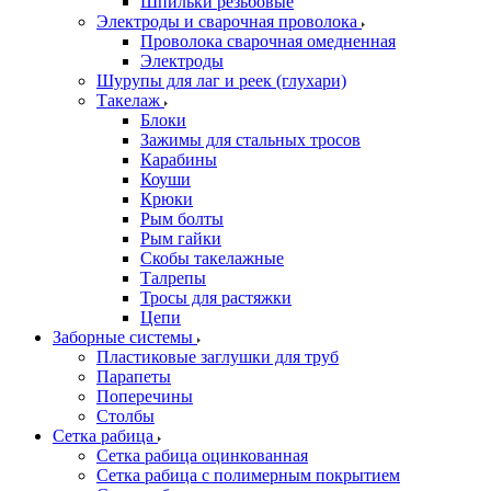
Шпильки резьбовые
Электроды и сварочная проволока
Проволока сварочная омедненная
Электроды
Шурупы для лаг и реек (глухари)
Такелаж
Блоки
Зажимы для стальных тросов
Карабины
Коуши
Крюки
Рым болты
Рым гайки
Скобы такелажные
Талрепы
Тросы для растяжки
Цепи
Заборные системы
Пластиковые заглушки для труб
Парапеты
Поперечины
Столбы
Сетка рабица
Сетка рабица оцинкованная
Сетка рабица с полимерным покрытием