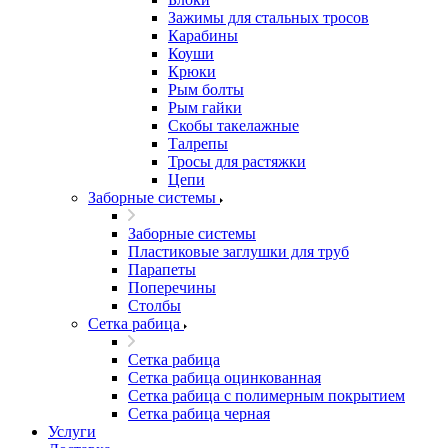
Зажимы для стальных тросов
Карабины
Коуши
Крюки
Рым болты
Рым гайки
Скобы такелажные
Талрепы
Тросы для растяжки
Цепи
Заборные системы
Заборные системы
Пластиковые заглушки для труб
Парапеты
Поперечины
Столбы
Сетка рабица
Сетка рабица
Сетка рабица оцинкованная
Сетка рабица с полимерным покрытием
Сетка рабица черная
Услуги