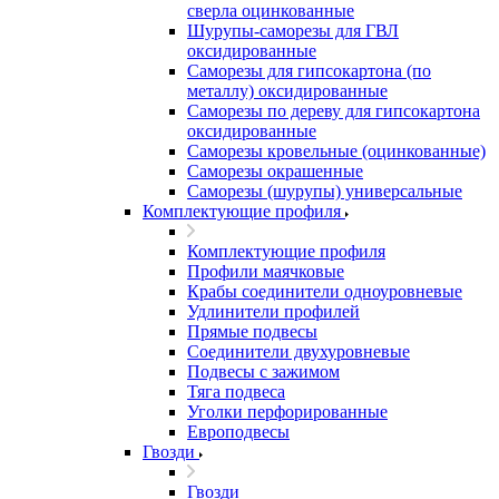
сверла оцинкованные
Шурупы-саморезы для ГВЛ
оксидированные
Саморезы для гипсокартона (по
металлу) оксидированные
Саморезы по дереву для гипсокартона
оксидированные
Саморезы кровельные (оцинкованные)
Саморезы окрашенные
Саморезы (шурупы) универсальные
Комплектующие профиля
Комплектующие профиля
Профили маячковые
Крабы соединители одноуровневые
Удлинители профилей
Прямые подвесы
Соединители двухуровневые
Подвесы с зажимом
Тяга подвеса
Уголки перфорированные
Европодвесы
Гвозди
Гвозди