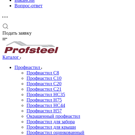
Вакансии
Вопрос-ответ
Подать заявку
Каталог
Профнастил
Профнастил С8
Профнастил С10
Профнастил С20
Профнастил С21
Профнастил НС35
Профнастил Н75
Профнастил HC44
Профнастил Н57
Окрашенный профнастил
Профнастил для забора
Профнастил для крыши
Профнастил оцинкованный