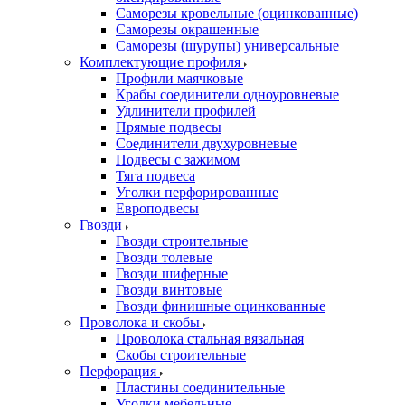
Саморезы кровельные (оцинкованные)
Саморезы окрашенные
Саморезы (шурупы) универсальные
Комплектующие профиля
Профили маячковые
Крабы соединители одноуровневые
Удлинители профилей
Прямые подвесы
Соединители двухуровневые
Подвесы с зажимом
Тяга подвеса
Уголки перфорированные
Европодвесы
Гвозди
Гвозди строительные
Гвозди толевые
Гвозди шиферные
Гвозди винтовые
Гвозди финишные оцинкованные
Проволока и скобы
Проволока стальная вязальная
Скобы строительные
Перфорация
Пластины соединительные
Уголки мебельные