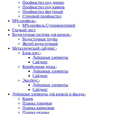
Профнастил под дерево
Профнастил под камень
Профнастил фигурный
Стеновой профнастил
МЧ-профиль
МЧ-профиль Супермонтеррей
Гладкий лист
Водосточная система для кровли
Водосточные трубы
Желоб водосточный
Металлический сайдинг
Блок-хаус
Доборные элементы
Сайдинг
Корабельная доска
Доборные элементы
Сайдинг
Эко-брус
Доборные элементы
Сайдинг
Доборные элементы для кровли и фасада
Конек
Планка торцевая
Планка карнизная
Планка ендовы