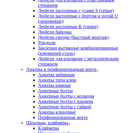
стержнем
Дюбели распорные с усами S (серые)
Дюбели распорные c бортом и потай U
(оранжевые)
Дюбели распорные К (синие)
Дюбели бабочка
Дюбели-гвозди (Быстрый монтаж)
Рондоли
Заклепки вытяжные комбинированные
(алюминий-сталь)
Дюбели для изоляции с металлическим
стержнем
Анкеры и перфорированная лента
Анкеры забивные
Анкеры типа клин
Анкеры рамные
Анкерные болты
Анкерные болты с кольцом
Анкерные болты с крюком
Анкерные болты с гайкой
Анкеры клиновые
Перфорированная лента
Шпильки, кляймеры
Кляймеры