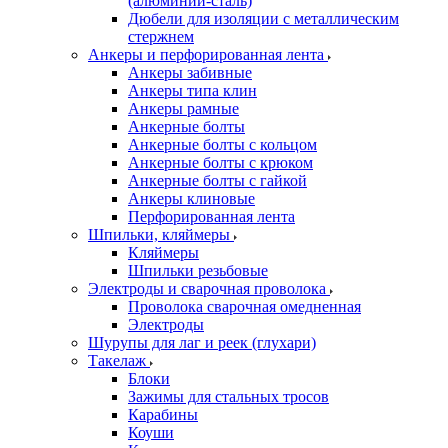
(алюминий-сталь)
Дюбели для изоляции с металлическим
стержнем
Анкеры и перфорированная лента
Анкеры забивные
Анкеры типа клин
Анкеры рамные
Анкерные болты
Анкерные болты с кольцом
Анкерные болты с крюком
Анкерные болты с гайкой
Анкеры клиновые
Перфорированная лента
Шпильки, кляймеры
Кляймеры
Шпильки резьбовые
Электроды и сварочная проволока
Проволока сварочная омедненная
Электроды
Шурупы для лаг и реек (глухари)
Такелаж
Блоки
Зажимы для стальных тросов
Карабины
Коуши