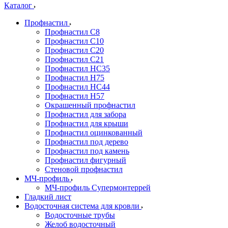
Каталог
Профнастил
Профнастил С8
Профнастил С10
Профнастил С20
Профнастил С21
Профнастил НС35
Профнастил Н75
Профнастил HC44
Профнастил Н57
Окрашенный профнастил
Профнастил для забора
Профнастил для крыши
Профнастил оцинкованный
Профнастил под дерево
Профнастил под камень
Профнастил фигурный
Стеновой профнастил
МЧ-профиль
МЧ-профиль Супермонтеррей
Гладкий лист
Водосточная система для кровли
Водосточные трубы
Желоб водосточный