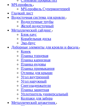
Стеновой профнастил
МЧ-профиль
МЧ-профиль Супермонтеррей
Гладкий лист
Водосточная система для кровли
Водосточные трубы
Желоб водосточный
Металлический сайдинг
Блок-хаус
Корабельная доска
Эко-брус
Доборные элементы для кровли и фасада
Конек
Планка торцевая
Планка карнизная
Планка ендовы
Планка примыкания
Отливы для крыши
Угол внутренний
Угол наружный
Снегозадержатели
Планка защитная
Уплотнитель универсальный
Колпаки для забора
Металлический штакетник