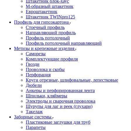
Штакетник блок-хаус
М-образный штакетник
Евроштакетник
Штакетник TWINpro125
Профиль для гипсокартона
Стоечный профиль
Направляющий профиль
Профиль потолочный
Профиль потолочный направляющий
Метизы и крепежные изделия
Саморезы
Комплектующие профиля
Гвозди
Проволока и скобы
Перфорация
Круги отрезные, шлифовальные, лепестковые
Дюбели
Анкеры и перфорированная лента
Шпильки, кляймеры
Электроды и сварочная проволока
Шурупы для лаг и реек (глухари)
Такелаж
Заборные системы
Пластиковые заглушки для труб
Парапеты