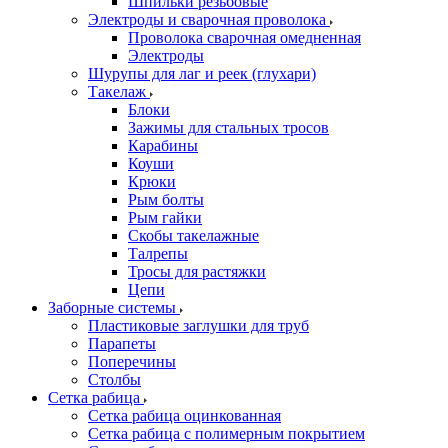
Шпильки резьбовые
Электроды и сварочная проволока
Проволока сварочная омедненная
Электроды
Шурупы для лаг и реек (глухари)
Такелаж
Блоки
Зажимы для стальных тросов
Карабины
Коуши
Крюки
Рым болты
Рым гайки
Скобы такелажные
Талрепы
Тросы для растяжки
Цепи
Заборные системы
Пластиковые заглушки для труб
Парапеты
Поперечины
Столбы
Сетка рабица
Сетка рабица оцинкованная
Сетка рабица с полимерным покрытием