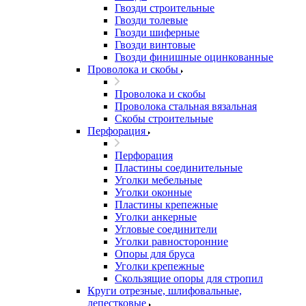
Гвозди строительные
Гвозди толевые
Гвозди шиферные
Гвозди винтовые
Гвозди финишные оцинкованные
Проволока и скобы
Проволока и скобы
Проволока стальная вязальная
Скобы строительные
Перфорация
Перфорация
Пластины соединительные
Уголки мебельные
Уголки оконные
Пластины крепежные
Уголки анкерные
Угловые соединители
Уголки равносторонние
Опоры для бруса
Уголки крепежные
Скользящие опоры для стропил
Круги отрезные, шлифовальные,
лепестковые