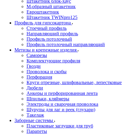
Штакетник блок-хаус
М-образный штакетник
Евроштакетник
Штакетник TWINpro125
Профиль для гипсокартона
Стоечный профиль
Направляющий профиль
Профиль потолочный
Профиль потолочный направляющий
Метизы и крепежные изделия
Саморезы
Комплектующие профиля
Гвозди
Проволока и скобы
Перфорация
Круги отрезные, шлифовальные, лепестковые
Дюбели
Анкеры и перфорированная лента
Шпильки, кляймеры
Электроды и сварочная проволока
Шурупы для лаг и реек (глухари)
Такелаж
Заборные системы
Пластиковые заглушки для труб
Парапеты