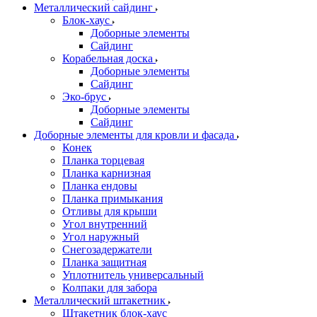
Металлический сайдинг
Блок-хаус
Доборные элементы
Сайдинг
Корабельная доска
Доборные элементы
Сайдинг
Эко-брус
Доборные элементы
Сайдинг
Доборные элементы для кровли и фасада
Конек
Планка торцевая
Планка карнизная
Планка ендовы
Планка примыкания
Отливы для крыши
Угол внутренний
Угол наружный
Снегозадержатели
Планка защитная
Уплотнитель универсальный
Колпаки для забора
Металлический штакетник
Штакетник блок-хаус