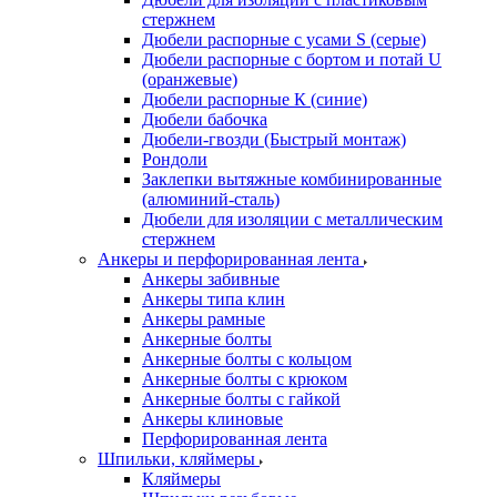
стержнем
Дюбели распорные с усами S (серые)
Дюбели распорные c бортом и потай U
(оранжевые)
Дюбели распорные К (синие)
Дюбели бабочка
Дюбели-гвозди (Быстрый монтаж)
Рондоли
Заклепки вытяжные комбинированные
(алюминий-сталь)
Дюбели для изоляции с металлическим
стержнем
Анкеры и перфорированная лента
Анкеры забивные
Анкеры типа клин
Анкеры рамные
Анкерные болты
Анкерные болты с кольцом
Анкерные болты с крюком
Анкерные болты с гайкой
Анкеры клиновые
Перфорированная лента
Шпильки, кляймеры
Кляймеры