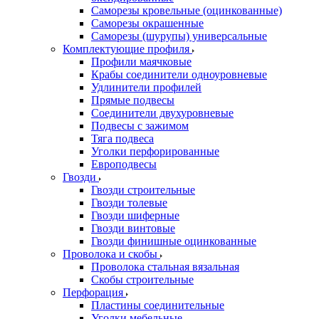
Саморезы кровельные (оцинкованные)
Саморезы окрашенные
Саморезы (шурупы) универсальные
Комплектующие профиля
Профили маячковые
Крабы соединители одноуровневые
Удлинители профилей
Прямые подвесы
Соединители двухуровневые
Подвесы с зажимом
Тяга подвеса
Уголки перфорированные
Европодвесы
Гвозди
Гвозди строительные
Гвозди толевые
Гвозди шиферные
Гвозди винтовые
Гвозди финишные оцинкованные
Проволока и скобы
Проволока стальная вязальная
Скобы строительные
Перфорация
Пластины соединительные
Уголки мебельные