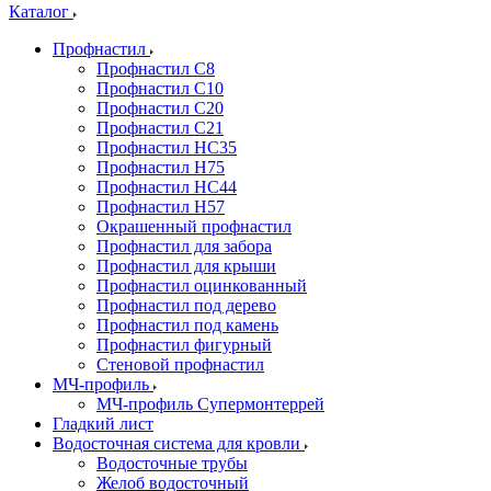
Каталог
Профнастил
Профнастил С8
Профнастил С10
Профнастил С20
Профнастил С21
Профнастил НС35
Профнастил Н75
Профнастил HC44
Профнастил Н57
Окрашенный профнастил
Профнастил для забора
Профнастил для крыши
Профнастил оцинкованный
Профнастил под дерево
Профнастил под камень
Профнастил фигурный
Стеновой профнастил
МЧ-профиль
МЧ-профиль Супермонтеррей
Гладкий лист
Водосточная система для кровли
Водосточные трубы
Желоб водосточный