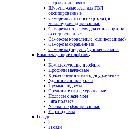
сверла оцинкованные
Шурупы-саморезы для ГВЛ
оксидированные
Саморезы для гипсокартона (по
металлу) оксидированные
Саморезы по дереву для гипсокартона
оксидированные
Саморезы кровельные (оцинкованные)
Саморезы окрашенные
Саморезы (шурупы) универсальные
Комплектующие профиля
Комплектующие профиля
Профили маячковые
Крабы соединители одноуровневые
Удлинители профилей
Прямые подвесы
Соединители двухуровневые
Подвесы с зажимом
Тяга подвеса
Уголки перфорированные
Европодвесы
Гвозди
Гвозди