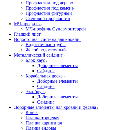
Профнастил под дерево
Профнастил под камень
Профнастил фигурный
Стеновой профнастил
МЧ-профиль
МЧ-профиль Супермонтеррей
Гладкий лист
Водосточная система для кровли
Водосточные трубы
Желоб водосточный
Металлический сайдинг
Блок-хаус
Доборные элементы
Сайдинг
Корабельная доска
Доборные элементы
Сайдинг
Эко-брус
Доборные элементы
Сайдинг
Доборные элементы для кровли и фасада
Конек
Планка торцевая
Планка карнизная
Планка ендовы