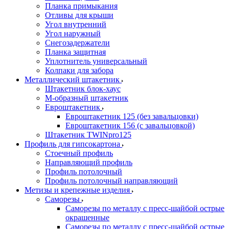
Планка примыкания
Отливы для крыши
Угол внутренний
Угол наружный
Снегозадержатели
Планка защитная
Уплотнитель универсальный
Колпаки для забора
Металлический штакетник
Штакетник блок-хаус
М-образный штакетник
Евроштакетник
Евроштакетник 125 (без завальцовки)
Евроштакетник 156 (с завальцовкой)
Штакетник TWINpro125
Профиль для гипсокартона
Стоечный профиль
Направляющий профиль
Профиль потолочный
Профиль потолочный направляющий
Метизы и крепежные изделия
Саморезы
Саморезы по металлу с пресс-шайбой острые
окрашенные
Саморезы по металлу с пресс-шайбой острые