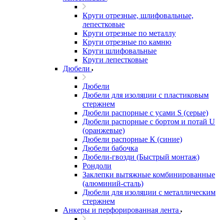
Круги отрезные, шлифовальные,
лепестковые
Круги отрезные по металлу
Круги отрезные по камню
Круги шлифовальные
Круги лепестковые
Дюбели
Дюбели
Дюбели для изоляции с пластиковым
стержнем
Дюбели распорные с усами S (серые)
Дюбели распорные c бортом и потай U
(оранжевые)
Дюбели распорные К (синие)
Дюбели бабочка
Дюбели-гвозди (Быстрый монтаж)
Рондоли
Заклепки вытяжные комбинированные
(алюминий-сталь)
Дюбели для изоляции с металлическим
стержнем
Анкеры и перфорированная лента