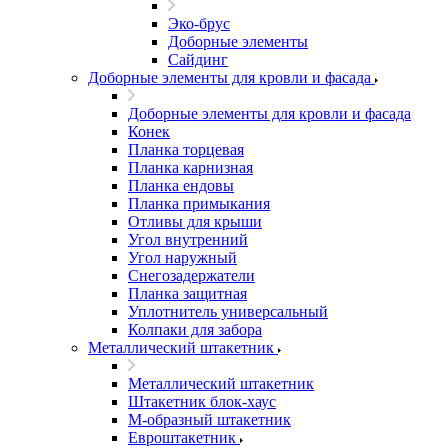
Эко-брус
Доборные элементы
Сайдинг
Доборные элементы для кровли и фасада
Доборные элементы для кровли и фасада
Конек
Планка торцевая
Планка карнизная
Планка ендовы
Планка примыкания
Отливы для крыши
Угол внутренний
Угол наружный
Снегозадержатели
Планка защитная
Уплотнитель универсальный
Колпаки для забора
Металлический штакетник
Металлический штакетник
Штакетник блок-хаус
М-образный штакетник
Евроштакетник