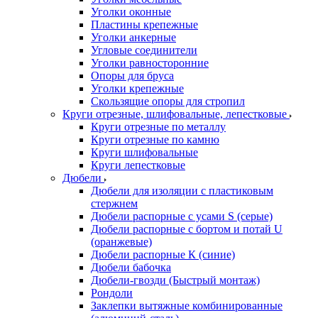
Уголки оконные
Пластины крепежные
Уголки анкерные
Угловые соединители
Уголки равносторонние
Опоры для бруса
Уголки крепежные
Скользящие опоры для стропил
Круги отрезные, шлифовальные, лепестковые
Круги отрезные по металлу
Круги отрезные по камню
Круги шлифовальные
Круги лепестковые
Дюбели
Дюбели для изоляции с пластиковым
стержнем
Дюбели распорные с усами S (серые)
Дюбели распорные c бортом и потай U
(оранжевые)
Дюбели распорные К (синие)
Дюбели бабочка
Дюбели-гвозди (Быстрый монтаж)
Рондоли
Заклепки вытяжные комбинированные