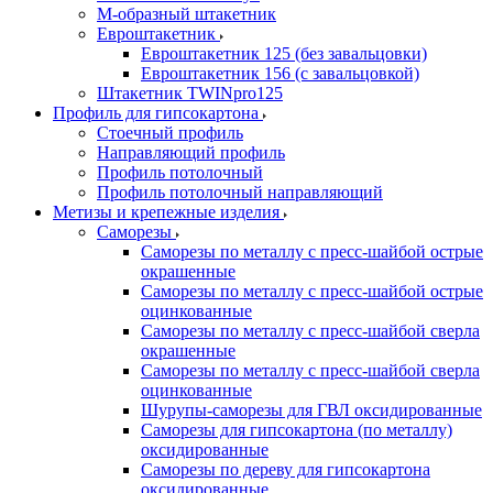
М-образный штакетник
Евроштакетник
Евроштакетник 125 (без завальцовки)
Евроштакетник 156 (с завальцовкой)
Штакетник TWINpro125
Профиль для гипсокартона
Стоечный профиль
Направляющий профиль
Профиль потолочный
Профиль потолочный направляющий
Метизы и крепежные изделия
Саморезы
Саморезы по металлу с пресс-шайбой острые
окрашенные
Саморезы по металлу с пресс-шайбой острые
оцинкованные
Саморезы по металлу с пресс-шайбой сверла
окрашенные
Саморезы по металлу с пресс-шайбой сверла
оцинкованные
Шурупы-саморезы для ГВЛ оксидированные
Саморезы для гипсокартона (по металлу)
оксидированные
Саморезы по дереву для гипсокартона
оксидированные