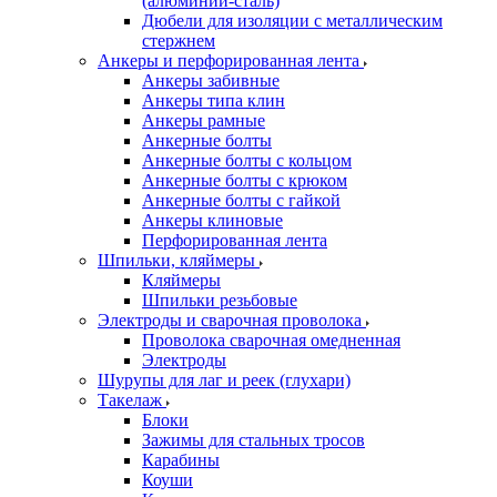
(алюминий-сталь)
Дюбели для изоляции с металлическим
стержнем
Анкеры и перфорированная лента
Анкеры забивные
Анкеры типа клин
Анкеры рамные
Анкерные болты
Анкерные болты с кольцом
Анкерные болты с крюком
Анкерные болты с гайкой
Анкеры клиновые
Перфорированная лента
Шпильки, кляймеры
Кляймеры
Шпильки резьбовые
Электроды и сварочная проволока
Проволока сварочная омедненная
Электроды
Шурупы для лаг и реек (глухари)
Такелаж
Блоки
Зажимы для стальных тросов
Карабины
Коуши