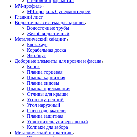
Стеновой профнастил
МЧ-профиль
МЧ-профиль Супермонтеррей
Гладкий лист
Водосточная система для кровли
Водосточные трубы
Желоб водосточный
Металлический сайдинг
Блок-хаус
Корабельная доска
Эко-брус
Доборные элементы для кровли и фасада
Конек
Планка торцевая
Планка карнизная
Планка ендовы
Планка примыкания
Отливы для крыши
Угол внутренний
Угол наружный
Снегозадержатели
Планка защитная
Уплотнитель универсальный
Колпаки для забора
Металлический штакетник