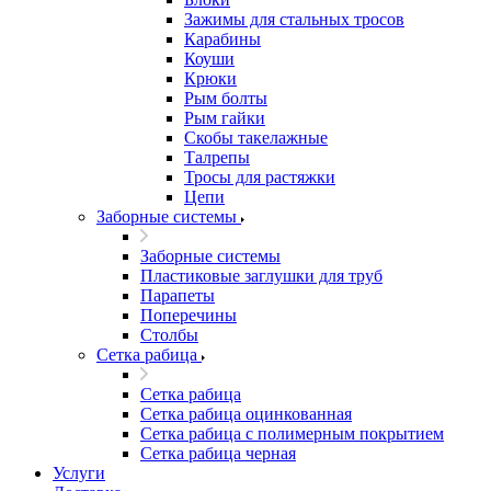
Зажимы для стальных тросов
Карабины
Коуши
Крюки
Рым болты
Рым гайки
Скобы такелажные
Талрепы
Тросы для растяжки
Цепи
Заборные системы
Заборные системы
Пластиковые заглушки для труб
Парапеты
Поперечины
Столбы
Сетка рабица
Сетка рабица
Сетка рабица оцинкованная
Сетка рабица с полимерным покрытием
Сетка рабица черная
Услуги