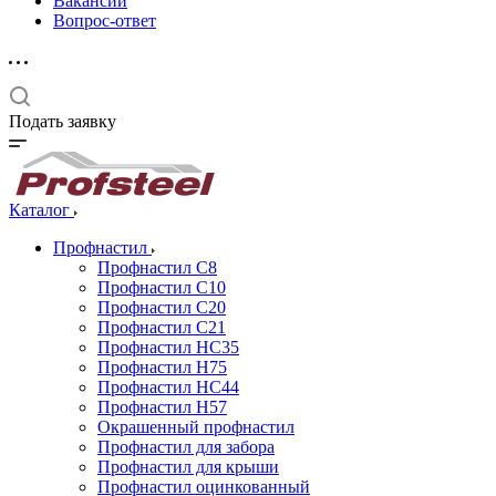
Вакансии
Вопрос-ответ
Подать заявку
Каталог
Профнастил
Профнастил С8
Профнастил С10
Профнастил С20
Профнастил С21
Профнастил НС35
Профнастил Н75
Профнастил HC44
Профнастил Н57
Окрашенный профнастил
Профнастил для забора
Профнастил для крыши
Профнастил оцинкованный