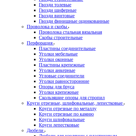
Гвозди толевые
Гвозди шиферные
Гвозди винтовые
Гвозди финишные оцинкованные
Проволока и скобы
Проволока стальная вязальная
Скобы строительные
Перфорация
Пластины соединительные
Уголки мебельные
Уголки оконные
Пластины крепежные
Уголки анкерные
Угловые соединители
Уголки равносторонние
Опоры для бруса
Уголки крепежные
Скользящие опоры для стропил
Круги отрезные, шлифовальные, лепестковые
Круги отрезные по металлу
Круги отрезные по камню
Круги шлифовальные
Круги лепестковые
Дюбели
Дюбели для изоляции с пластиковым