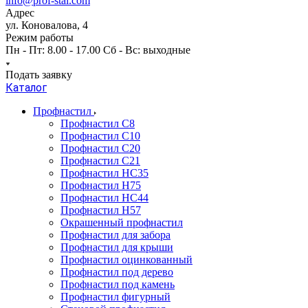
info@prof-stal.com
Адрес
ул. Коновалова, 4
Режим работы
Пн - Пт: 8.00 - 17.00 Сб - Вс: выходные
Подать заявку
Каталог
Профнастил
Профнастил С8
Профнастил С10
Профнастил С20
Профнастил С21
Профнастил НС35
Профнастил Н75
Профнастил HC44
Профнастил Н57
Окрашенный профнастил
Профнастил для забора
Профнастил для крыши
Профнастил оцинкованный
Профнастил под дерево
Профнастил под камень
Профнастил фигурный