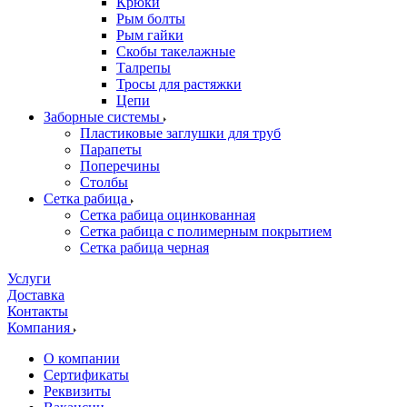
Крюки
Рым болты
Рым гайки
Скобы такелажные
Талрепы
Тросы для растяжки
Цепи
Заборные системы
Пластиковые заглушки для труб
Парапеты
Поперечины
Столбы
Сетка рабица
Сетка рабица оцинкованная
Сетка рабица с полимерным покрытием
Сетка рабица черная
Услуги
Доставка
Контакты
Компания
О компании
Сертификаты
Реквизиты