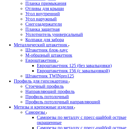
Планка примыкания
Отливы для крыши
Угол внутренний
Угол наружный
Снегозадержатели
Планка защитная
Уплотнитель универсальный
Колпаки для забора
Металлический штакетник
Штакетник блок-хаус
М-образный штакетник
Евроштакетник
Евроштакетник 125 (без завальцовки)
Евроштакетник 156 (с завальцовкой)
Штакетник TWINpro125
Профиль для гипсокартона
Стоечный профиль
Направляющий профиль
Профиль потолочный
Профиль потолочный направляющий
Метизы и крепежные изделия
Саморезы
Саморезы по металлу с пресс-шайбой острые
окрашенные
Саморезы по металлу с пресс-шайбой острые