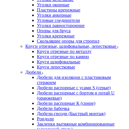
Уголки оконные
Пластины крепежные
Уголки анкерные
Угловые соединители
Уголки равносторонние
Опоры для бруса
Уголки крепежные
Скользящие опоры для стропил
Круги отрезные, шлифовальные, лепестковые
Круги отрезные по металлу
Круги отрезные по камню
Круги шлифовальные
Круги лепестковые
Дюбели
Дюбели для изоляции с пластиковым
стержнем
Дюбели распорные с усами S (серые)
Дюбели распорные c бортом и потай U
(оранжевые)
Дюбели распорные К (синие)
Дюбели бабочка
Дюбели-гвозди (Быстрый монтаж)
Рондоли
Заклепки вытяжные комбинированные