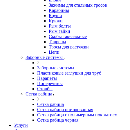
Зажимы для стальных тросов
Карабины
Коуши
Крюки
Рым болты
Рым гайки
Скобы такелажные
Талрепы
Тросы для растяжки
Цепи
Заборные системы
Заборные системы
Пластиковые заглушки для труб
Парапеты
Поперечины
Столбы
Сетка рабица
Сетка рабица
Сетка рабица оцинкованная
Сетка рабица с полимерным покрытием
Сетка рабица черная
Услуги