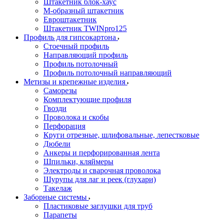
Штакетник блок-хаус
М-образный штакетник
Евроштакетник
Штакетник TWINpro125
Профиль для гипсокартона
Стоечный профиль
Направляющий профиль
Профиль потолочный
Профиль потолочный направляющий
Метизы и крепежные изделия
Саморезы
Комплектующие профиля
Гвозди
Проволока и скобы
Перфорация
Круги отрезные, шлифовальные, лепестковые
Дюбели
Анкеры и перфорированная лента
Шпильки, кляймеры
Электроды и сварочная проволока
Шурупы для лаг и реек (глухари)
Такелаж
Заборные системы
Пластиковые заглушки для труб
Парапеты