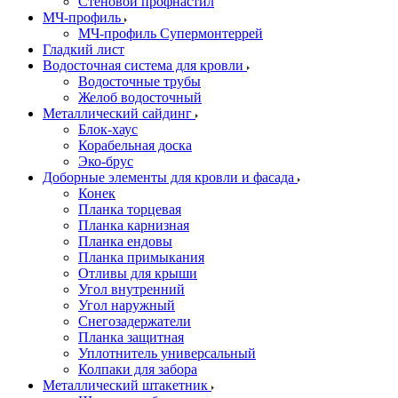
Стеновой профнастил
МЧ-профиль
МЧ-профиль Супермонтеррей
Гладкий лист
Водосточная система для кровли
Водосточные трубы
Желоб водосточный
Металлический сайдинг
Блок-хаус
Корабельная доска
Эко-брус
Доборные элементы для кровли и фасада
Конек
Планка торцевая
Планка карнизная
Планка ендовы
Планка примыкания
Отливы для крыши
Угол внутренний
Угол наружный
Снегозадержатели
Планка защитная
Уплотнитель универсальный
Колпаки для забора
Металлический штакетник