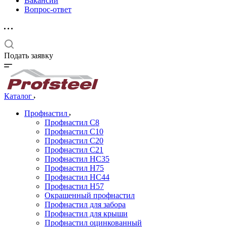
Вакансии
Вопрос-ответ
Подать заявку
Каталог
Профнастил
Профнастил С8
Профнастил С10
Профнастил С20
Профнастил С21
Профнастил НС35
Профнастил Н75
Профнастил HC44
Профнастил Н57
Окрашенный профнастил
Профнастил для забора
Профнастил для крыши
Профнастил оцинкованный