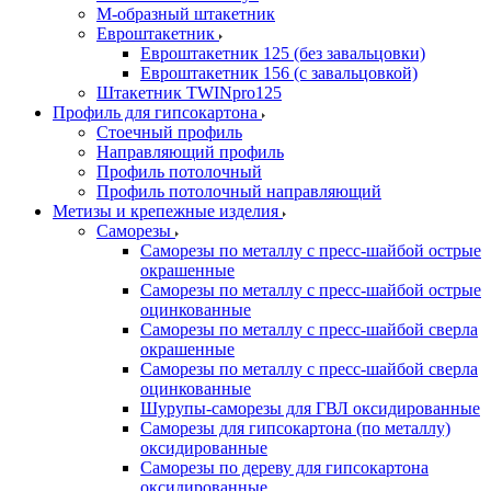
М-образный штакетник
Евроштакетник
Евроштакетник 125 (без завальцовки)
Евроштакетник 156 (с завальцовкой)
Штакетник TWINpro125
Профиль для гипсокартона
Стоечный профиль
Направляющий профиль
Профиль потолочный
Профиль потолочный направляющий
Метизы и крепежные изделия
Саморезы
Саморезы по металлу с пресс-шайбой острые
окрашенные
Саморезы по металлу с пресс-шайбой острые
оцинкованные
Саморезы по металлу с пресс-шайбой сверла
окрашенные
Саморезы по металлу с пресс-шайбой сверла
оцинкованные
Шурупы-саморезы для ГВЛ оксидированные
Саморезы для гипсокартона (по металлу)
оксидированные
Саморезы по дереву для гипсокартона
оксидированные