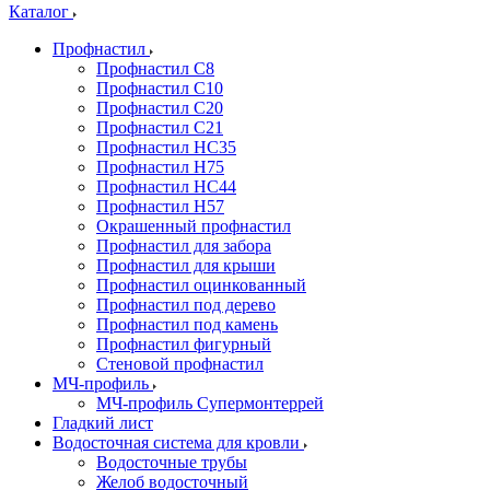
Каталог
Профнастил
Профнастил С8
Профнастил С10
Профнастил С20
Профнастил С21
Профнастил НС35
Профнастил Н75
Профнастил HC44
Профнастил Н57
Окрашенный профнастил
Профнастил для забора
Профнастил для крыши
Профнастил оцинкованный
Профнастил под дерево
Профнастил под камень
Профнастил фигурный
Стеновой профнастил
МЧ-профиль
МЧ-профиль Супермонтеррей
Гладкий лист
Водосточная система для кровли
Водосточные трубы
Желоб водосточный