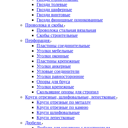
Гвозди толевые
Гвозди шиферные
Гвозди винтовые
Гвозди финишные оцинкованные
Проволока и скобы
Проволока стальная вязальная
Скобы строительные
Перфорация
Пластины соединительные
Уголки мебельные
Уголки оконные
Пластины крепежные
Уголки анкерные
Угловые соединители
Уголки равносторонние
Опоры для бруса
Уголки крепежные
Скользящие опоры для стропил
Круги отрезные, шлифовальные, лепестковые
Круги отрезные по металлу
Круги отрезные по камню
Круги шлифовальные
Круги лепестковые
Дюбели
Дюбели для изоляции с пластиковым