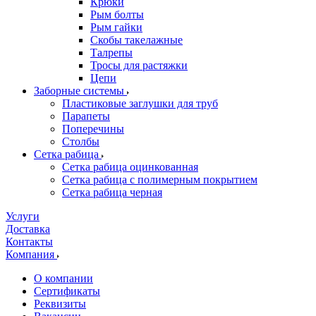
Крюки
Рым болты
Рым гайки
Скобы такелажные
Талрепы
Тросы для растяжки
Цепи
Заборные системы
Пластиковые заглушки для труб
Парапеты
Поперечины
Столбы
Сетка рабица
Сетка рабица оцинкованная
Сетка рабица с полимерным покрытием
Сетка рабица черная
Услуги
Доставка
Контакты
Компания
О компании
Сертификаты
Реквизиты