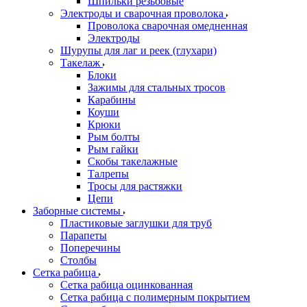
Шпильки резьбовые
Электроды и сварочная проволока
Проволока сварочная омедненная
Электроды
Шурупы для лаг и реек (глухари)
Такелаж
Блоки
Зажимы для стальных тросов
Карабины
Коуши
Крюки
Рым болты
Рым гайки
Скобы такелажные
Талрепы
Тросы для растяжки
Цепи
Заборные системы
Пластиковые заглушки для труб
Парапеты
Поперечины
Столбы
Сетка рабица
Сетка рабица оцинкованная
Сетка рабица с полимерным покрытием