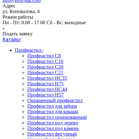
info@prof-stal.com
Адрес
ул. Коновалова, 4
Режим работы
Пн - Пт: 8.00 - 17.00 Сб - Вс: выходные
Подать заявку
Каталог
Профнастил
Профнастил С8
Профнастил С10
Профнастил С20
Профнастил С21
Профнастил НС35
Профнастил Н75
Профнастил HC44
Профнастил Н57
Окрашенный профнастил
Профнастил для забора
Профнастил для крыши
Профнастил оцинкованный
Профнастил под дерево
Профнастил под камень
Профнастил фигурный