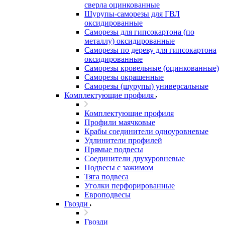
сверла оцинкованные
Шурупы-саморезы для ГВЛ
оксидированные
Саморезы для гипсокартона (по
металлу) оксидированные
Саморезы по дереву для гипсокартона
оксидированные
Саморезы кровельные (оцинкованные)
Саморезы окрашенные
Саморезы (шурупы) универсальные
Комплектующие профиля
Комплектующие профиля
Профили маячковые
Крабы соединители одноуровневые
Удлинители профилей
Прямые подвесы
Соединители двухуровневые
Подвесы с зажимом
Тяга подвеса
Уголки перфорированные
Европодвесы
Гвозди
Гвозди