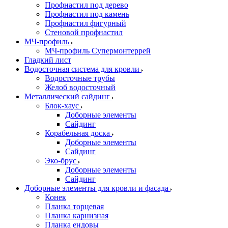
Профнастил под дерево
Профнастил под камень
Профнастил фигурный
Стеновой профнастил
МЧ-профиль
МЧ-профиль Супермонтеррей
Гладкий лист
Водосточная система для кровли
Водосточные трубы
Желоб водосточный
Металлический сайдинг
Блок-хаус
Доборные элементы
Сайдинг
Корабельная доска
Доборные элементы
Сайдинг
Эко-брус
Доборные элементы
Сайдинг
Доборные элементы для кровли и фасада
Конек
Планка торцевая
Планка карнизная
Планка ендовы