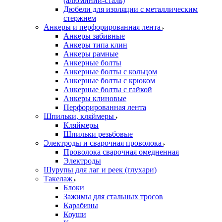
(алюминий-сталь)
Дюбели для изоляции с металлическим
стержнем
Анкеры и перфорированная лента
Анкеры забивные
Анкеры типа клин
Анкеры рамные
Анкерные болты
Анкерные болты с кольцом
Анкерные болты с крюком
Анкерные болты с гайкой
Анкеры клиновые
Перфорированная лента
Шпильки, кляймеры
Кляймеры
Шпильки резьбовые
Электроды и сварочная проволока
Проволока сварочная омедненная
Электроды
Шурупы для лаг и реек (глухари)
Такелаж
Блоки
Зажимы для стальных тросов
Карабины
Коуши