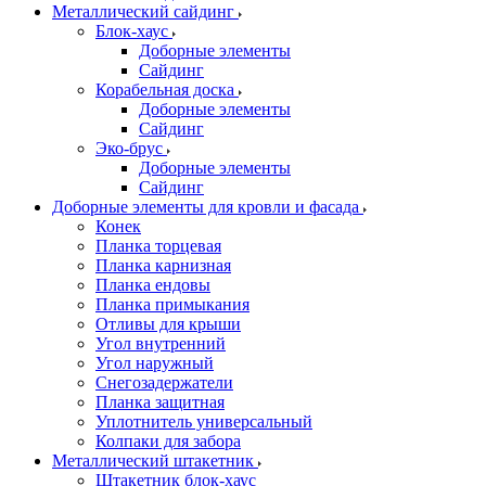
Металлический сайдинг
Блок-хаус
Доборные элементы
Сайдинг
Корабельная доска
Доборные элементы
Сайдинг
Эко-брус
Доборные элементы
Сайдинг
Доборные элементы для кровли и фасада
Конек
Планка торцевая
Планка карнизная
Планка ендовы
Планка примыкания
Отливы для крыши
Угол внутренний
Угол наружный
Снегозадержатели
Планка защитная
Уплотнитель универсальный
Колпаки для забора
Металлический штакетник
Штакетник блок-хаус