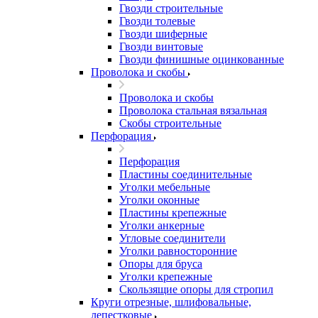
Гвозди строительные
Гвозди толевые
Гвозди шиферные
Гвозди винтовые
Гвозди финишные оцинкованные
Проволока и скобы
Проволока и скобы
Проволока стальная вязальная
Скобы строительные
Перфорация
Перфорация
Пластины соединительные
Уголки мебельные
Уголки оконные
Пластины крепежные
Уголки анкерные
Угловые соединители
Уголки равносторонние
Опоры для бруса
Уголки крепежные
Скользящие опоры для стропил
Круги отрезные, шлифовальные,
лепестковые