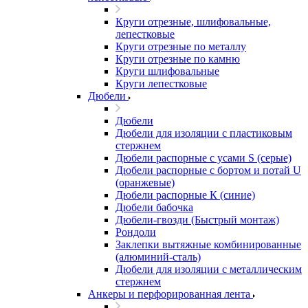
Круги отрезные, шлифовальные,
лепестковые
Круги отрезные по металлу
Круги отрезные по камню
Круги шлифовальные
Круги лепестковые
Дюбели
Дюбели
Дюбели для изоляции с пластиковым
стержнем
Дюбели распорные с усами S (серые)
Дюбели распорные c бортом и потай U
(оранжевые)
Дюбели распорные К (синие)
Дюбели бабочка
Дюбели-гвозди (Быстрый монтаж)
Рондоли
Заклепки вытяжные комбинированные
(алюминий-сталь)
Дюбели для изоляции с металлическим
стержнем
Анкеры и перфорированная лента