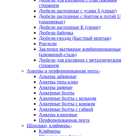
стержнем
Дюбели распорные с усами S (серые)
Дюбели распорные c бортом и потай U
(оранжевые)
Дюбели распорные К (синие)
Дюбели бабочка
Дюбели-гвозди (Быстрый монтаж)
Рондоли
Заклепки вытяжные комбинированные
(алюминий-сталь)
Дюбели для изоляции с металлическим
стержнем
Анкеры и перфорированная лента
Анкеры забивные
Анкеры типа клин
Анкеры рамные
Анкерные болты
Анкерные болты с кольцом
Анкерные болты с крюком
Анкерные болты с гайкой
Анкеры клиновые
Перфорированная лента
Шпильки, кляймеры
Кляймеры