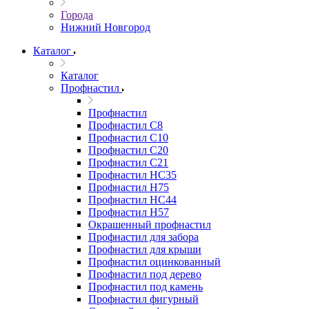
Города
Нижний Новгород
Каталог
Каталог
Профнастил
Профнастил
Профнастил С8
Профнастил С10
Профнастил С20
Профнастил С21
Профнастил НС35
Профнастил Н75
Профнастил HC44
Профнастил Н57
Окрашенный профнастил
Профнастил для забора
Профнастил для крыши
Профнастил оцинкованный
Профнастил под дерево
Профнастил под камень
Профнастил фигурный