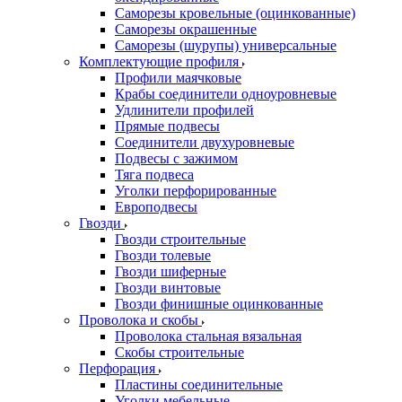
Саморезы кровельные (оцинкованные)
Саморезы окрашенные
Саморезы (шурупы) универсальные
Комплектующие профиля
Профили маячковые
Крабы соединители одноуровневые
Удлинители профилей
Прямые подвесы
Соединители двухуровневые
Подвесы с зажимом
Тяга подвеса
Уголки перфорированные
Европодвесы
Гвозди
Гвозди строительные
Гвозди толевые
Гвозди шиферные
Гвозди винтовые
Гвозди финишные оцинкованные
Проволока и скобы
Проволока стальная вязальная
Скобы строительные
Перфорация
Пластины соединительные
Уголки мебельные