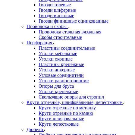
Гвозди толевые
Гвозди шиферные
Гвозди винтовые
Гвозди финишные оцинкованные
Проволока и скобы
Проволока стальная вязальная
Скобы строительные
Перфорация
Пластины соединительные
Уголки мебельные
Уголки оконные
Пластины крепежные
Уголки анкерные
Угловые соединители
Уголки равносторонние
Опоры для бруса
Уголки крепежные
Скользящие опоры для стропил
Круги отрезные, шлифовальные, лепестковые
Круги отрезные по металлу
Круги отрезные по камню
Круги шлифовальные
Круги лепестковые
Дюбели
Дюбели для изоляции с пластиковым