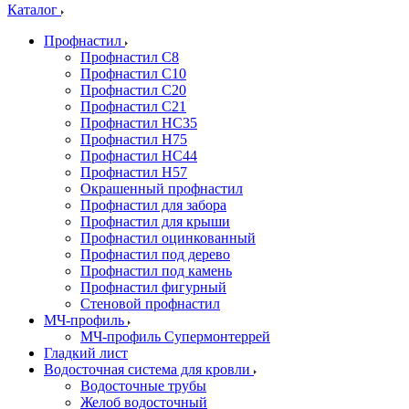
Каталог
Профнастил
Профнастил С8
Профнастил С10
Профнастил С20
Профнастил С21
Профнастил НС35
Профнастил Н75
Профнастил HC44
Профнастил Н57
Окрашенный профнастил
Профнастил для забора
Профнастил для крыши
Профнастил оцинкованный
Профнастил под дерево
Профнастил под камень
Профнастил фигурный
Стеновой профнастил
МЧ-профиль
МЧ-профиль Супермонтеррей
Гладкий лист
Водосточная система для кровли
Водосточные трубы
Желоб водосточный