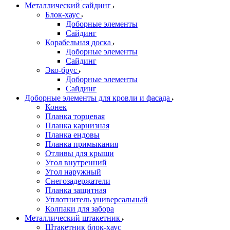
Металлический сайдинг
Блок-хаус
Доборные элементы
Сайдинг
Корабельная доска
Доборные элементы
Сайдинг
Эко-брус
Доборные элементы
Сайдинг
Доборные элементы для кровли и фасада
Конек
Планка торцевая
Планка карнизная
Планка ендовы
Планка примыкания
Отливы для крыши
Угол внутренний
Угол наружный
Снегозадержатели
Планка защитная
Уплотнитель универсальный
Колпаки для забора
Металлический штакетник
Штакетник блок-хаус