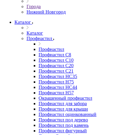
Города
Нижний Новгород
Каталог
Каталог
Профнастил
Профнастил
Профнастил С8
Профнастил С10
Профнастил С20
Профнастил С21
Профнастил НС35
Профнастил Н75
Профнастил HC44
Профнастил Н57
Окрашенный профнастил
Профнастил для забора
Профнастил для крыши
Профнастил оцинкованный
Профнастил под дерево
Профнастил под камень
Профнастил фигурный