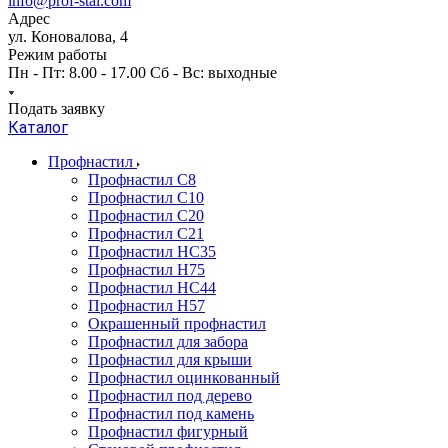
info@prof-stal.com
Адрес
ул. Коновалова, 4
Режим работы
Пн - Пт: 8.00 - 17.00 Сб - Вс: выходные
Подать заявку
Каталог
Профнастил
Профнастил С8
Профнастил С10
Профнастил С20
Профнастил С21
Профнастил НС35
Профнастил Н75
Профнастил HC44
Профнастил Н57
Окрашенный профнастил
Профнастил для забора
Профнастил для крыши
Профнастил оцинкованный
Профнастил под дерево
Профнастил под камень
Профнастил фигурный