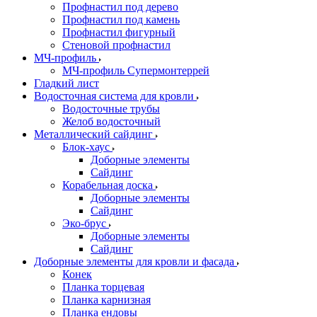
Профнастил под дерево
Профнастил под камень
Профнастил фигурный
Стеновой профнастил
МЧ-профиль
МЧ-профиль Супермонтеррей
Гладкий лист
Водосточная система для кровли
Водосточные трубы
Желоб водосточный
Металлический сайдинг
Блок-хаус
Доборные элементы
Сайдинг
Корабельная доска
Доборные элементы
Сайдинг
Эко-брус
Доборные элементы
Сайдинг
Доборные элементы для кровли и фасада
Конек
Планка торцевая
Планка карнизная
Планка ендовы