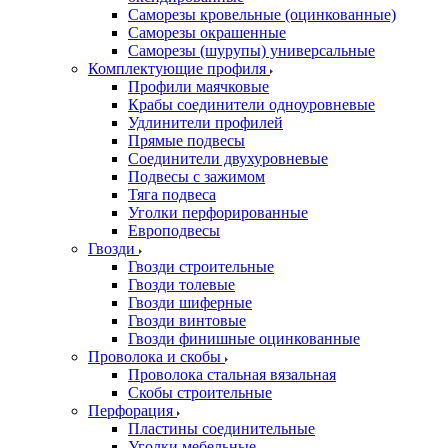
Саморезы кровельные (оцинкованные)
Саморезы окрашенные
Саморезы (шурупы) универсальные
Комплектующие профиля
Профили маячковые
Крабы соединители одноуровневые
Удлинители профилей
Прямые подвесы
Соединители двухуровневые
Подвесы с зажимом
Тяга подвеса
Уголки перфорированные
Европодвесы
Гвозди
Гвозди строительные
Гвозди толевые
Гвозди шиферные
Гвозди винтовые
Гвозди финишные оцинкованные
Проволока и скобы
Проволока стальная вязальная
Скобы строительные
Перфорация
Пластины соединительные
Уголки мебельные