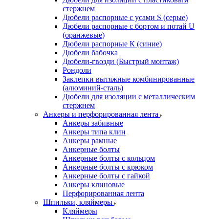
стержнем
Дюбели распорные с усами S (серые)
Дюбели распорные c бортом и потай U
(оранжевые)
Дюбели распорные К (синие)
Дюбели бабочка
Дюбели-гвозди (Быстрый монтаж)
Рондоли
Заклепки вытяжные комбинированные
(алюминий-сталь)
Дюбели для изоляции с металлическим
стержнем
Анкеры и перфорированная лента
Анкеры забивные
Анкеры типа клин
Анкеры рамные
Анкерные болты
Анкерные болты с кольцом
Анкерные болты с крюком
Анкерные болты с гайкой
Анкеры клиновые
Перфорированная лента
Шпильки, кляймеры
Кляймеры