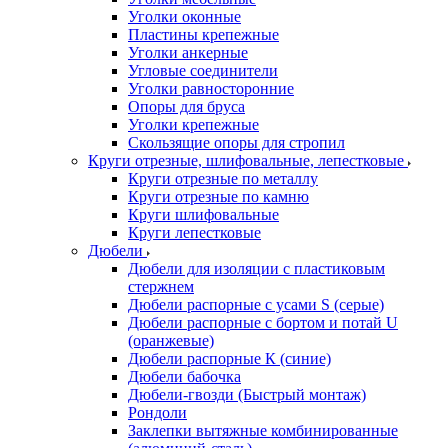
Уголки оконные
Пластины крепежные
Уголки анкерные
Угловые соединители
Уголки равносторонние
Опоры для бруса
Уголки крепежные
Скользящие опоры для стропил
Круги отрезные, шлифовальные, лепестковые
Круги отрезные по металлу
Круги отрезные по камню
Круги шлифовальные
Круги лепестковые
Дюбели
Дюбели для изоляции с пластиковым
стержнем
Дюбели распорные с усами S (серые)
Дюбели распорные c бортом и потай U
(оранжевые)
Дюбели распорные К (синие)
Дюбели бабочка
Дюбели-гвозди (Быстрый монтаж)
Рондоли
Заклепки вытяжные комбинированные