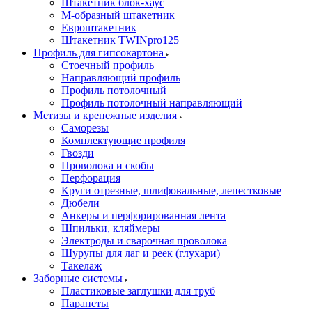
Штакетник блок-хаус
М-образный штакетник
Евроштакетник
Штакетник TWINpro125
Профиль для гипсокартона
Стоечный профиль
Направляющий профиль
Профиль потолочный
Профиль потолочный направляющий
Метизы и крепежные изделия
Саморезы
Комплектующие профиля
Гвозди
Проволока и скобы
Перфорация
Круги отрезные, шлифовальные, лепестковые
Дюбели
Анкеры и перфорированная лента
Шпильки, кляймеры
Электроды и сварочная проволока
Шурупы для лаг и реек (глухари)
Такелаж
Заборные системы
Пластиковые заглушки для труб
Парапеты