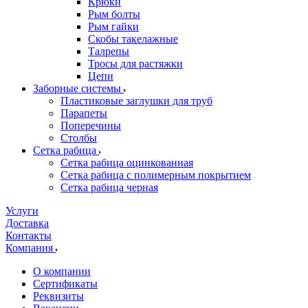
Крюки
Рым болты
Рым гайки
Скобы такелажные
Талрепы
Тросы для растяжки
Цепи
Заборные системы
Пластиковые заглушки для труб
Парапеты
Поперечины
Столбы
Сетка рабица
Сетка рабица оцинкованная
Сетка рабица с полимерным покрытием
Сетка рабица черная
Услуги
Доставка
Контакты
Компания
О компании
Сертификаты
Реквизиты