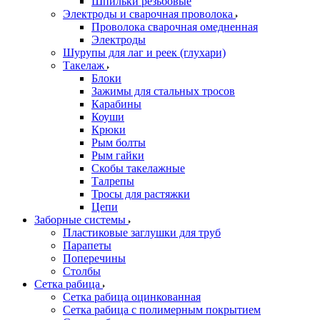
Шпильки резьбовые
Электроды и сварочная проволока
Проволока сварочная омедненная
Электроды
Шурупы для лаг и реек (глухари)
Такелаж
Блоки
Зажимы для стальных тросов
Карабины
Коуши
Крюки
Рым болты
Рым гайки
Скобы такелажные
Талрепы
Тросы для растяжки
Цепи
Заборные системы
Пластиковые заглушки для труб
Парапеты
Поперечины
Столбы
Сетка рабица
Сетка рабица оцинкованная
Сетка рабица с полимерным покрытием