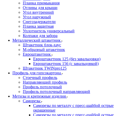
Планка примыкания
Отливы для крыши
Угол внутренний
Угол наружный
Снегозадержатели
Планка защитная
Уплотнитель универсальный
Колпаки для забора
Металлический штакетник
Штакетник блок-хаус
М-образный штакетник
Евроштакетник
Евроштакетник 125 (без завальцовки)
Евроштакетник 156 (с завальцовкой)
Штакетник TWINpro125
Профиль для гипсокартона
Стоечный профиль
Направляющий профиль
Профиль потолочный
Профиль потолочный направляющий
Метизы и крепежные изделия
Саморезы
Саморезы по металлу с пресс-шайбой острые
окрашенные
Саморезы по металлу с пресс-шайбой острые