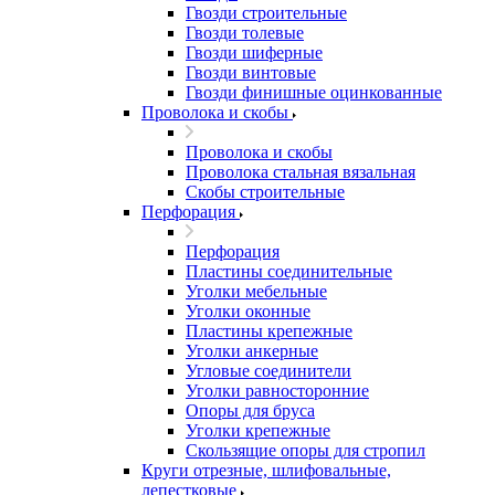
Гвозди строительные
Гвозди толевые
Гвозди шиферные
Гвозди винтовые
Гвозди финишные оцинкованные
Проволока и скобы
Проволока и скобы
Проволока стальная вязальная
Скобы строительные
Перфорация
Перфорация
Пластины соединительные
Уголки мебельные
Уголки оконные
Пластины крепежные
Уголки анкерные
Угловые соединители
Уголки равносторонние
Опоры для бруса
Уголки крепежные
Скользящие опоры для стропил
Круги отрезные, шлифовальные,
лепестковые