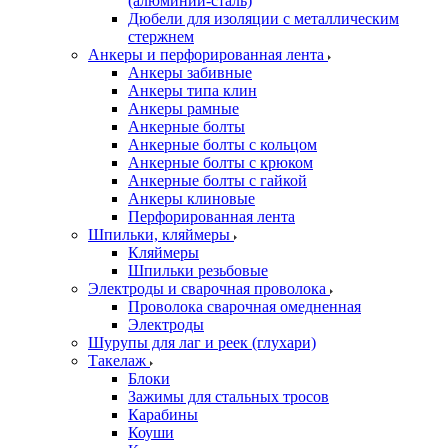
(алюминий-сталь)
Дюбели для изоляции с металлическим
стержнем
Анкеры и перфорированная лента
Анкеры забивные
Анкеры типа клин
Анкеры рамные
Анкерные болты
Анкерные болты с кольцом
Анкерные болты с крюком
Анкерные болты с гайкой
Анкеры клиновые
Перфорированная лента
Шпильки, кляймеры
Кляймеры
Шпильки резьбовые
Электроды и сварочная проволока
Проволока сварочная омедненная
Электроды
Шурупы для лаг и реек (глухари)
Такелаж
Блоки
Зажимы для стальных тросов
Карабины
Коуши