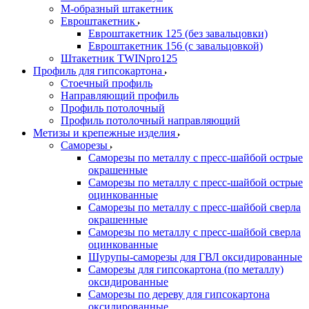
М-образный штакетник
Евроштакетник
Евроштакетник 125 (без завальцовки)
Евроштакетник 156 (с завальцовкой)
Штакетник TWINpro125
Профиль для гипсокартона
Стоечный профиль
Направляющий профиль
Профиль потолочный
Профиль потолочный направляющий
Метизы и крепежные изделия
Саморезы
Саморезы по металлу с пресс-шайбой острые
окрашенные
Саморезы по металлу с пресс-шайбой острые
оцинкованные
Саморезы по металлу с пресс-шайбой сверла
окрашенные
Саморезы по металлу с пресс-шайбой сверла
оцинкованные
Шурупы-саморезы для ГВЛ оксидированные
Саморезы для гипсокартона (по металлу)
оксидированные
Саморезы по дереву для гипсокартона
оксидированные