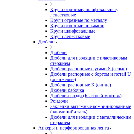
Круги отрезные, шлифовальные,
лепестковые
Круги отрезные по металлу
Круги отрезные по камню
Круги шлифовальные
Круги лепестковые
Дюбели
Дюбели
Дюбели для изоляции с пластиковым
стержнем
Дюбели распорные с усами S (серые)
Дюбели распорные c бортом и потай U
(оранжевые)
Дюбели распорные К (синие)
Дюбели бабочка
Дюбели-гвозди (Быстрый монтаж)
Рондоли
Заклепки вытяжные комбинированные
(алюминий-сталь)
Дюбели для изоляции с металлическим
стержнем
Анкеры и перфорированная лента