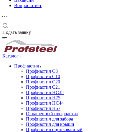
Вакансии
Вопрос-ответ
Подать заявку
Каталог
Профнастил
Профнастил С8
Профнастил С10
Профнастил С20
Профнастил С21
Профнастил НС35
Профнастил Н75
Профнастил HC44
Профнастил Н57
Окрашенный профнастил
Профнастил для забора
Профнастил для крыши
Профнастил оцинкованный