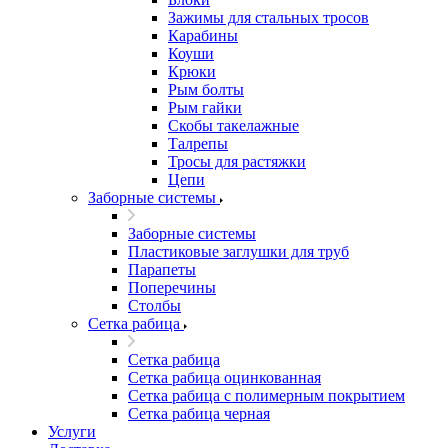
Зажимы для стальных тросов
Карабины
Коуши
Крюки
Рым болты
Рым гайки
Скобы такелажные
Талрепы
Тросы для растяжки
Цепи
Заборные системы
Заборные системы
Пластиковые заглушки для труб
Парапеты
Поперечины
Столбы
Сетка рабица
Сетка рабица
Сетка рабица оцинкованная
Сетка рабица с полимерным покрытием
Сетка рабица черная
Услуги