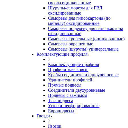
сверла оцинкованные
Шурупы-саморезы для ГВЛ
оксидированные
Саморезы для гипсокартона (по
металлу) оксидированные
Саморезы по дереву для гипсокартона
оксидированные
Саморезы кровельные (оцинкованные)
Саморезы окрашенные
Саморезы (шурупы) универсальные
Комплектующие профиля
Комплектующие профиля
Профили маячковые
Крабы соединители одноуровневые
Удлинители профилей
Прямые подвесы
Соединители двухуровневые
Подвесы с зажимом
Тяга подвеса
Уголки перфорированные
Европодвесы
Гвозди
Гвозди