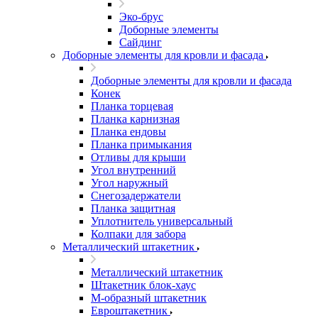
Эко-брус
Доборные элементы
Сайдинг
Доборные элементы для кровли и фасада
Доборные элементы для кровли и фасада
Конек
Планка торцевая
Планка карнизная
Планка ендовы
Планка примыкания
Отливы для крыши
Угол внутренний
Угол наружный
Снегозадержатели
Планка защитная
Уплотнитель универсальный
Колпаки для забора
Металлический штакетник
Металлический штакетник
Штакетник блок-хаус
М-образный штакетник
Евроштакетник