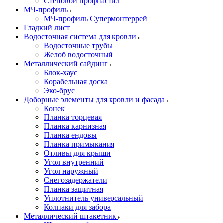
Стеновой профнастил
МЧ-профиль
МЧ-профиль Супермонтеррей
Гладкий лист
Водосточная система для кровли
Водосточные трубы
Желоб водосточный
Металлический сайдинг
Блок-хаус
Корабельная доска
Эко-брус
Доборные элементы для кровли и фасада
Конек
Планка торцевая
Планка карнизная
Планка ендовы
Планка примыкания
Отливы для крыши
Угол внутренний
Угол наружный
Снегозадержатели
Планка защитная
Уплотнитель универсальный
Колпаки для забора
Металлический штакетник