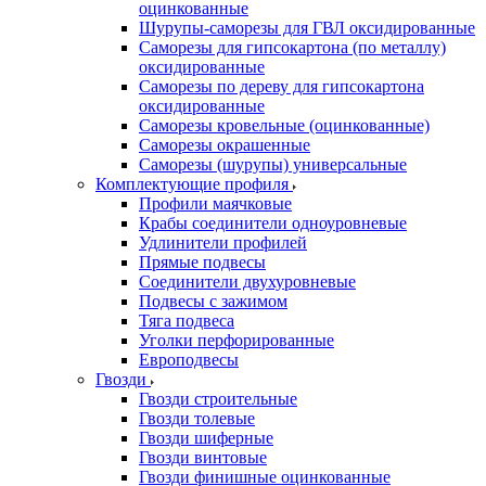
оцинкованные
Шурупы-саморезы для ГВЛ оксидированные
Саморезы для гипсокартона (по металлу)
оксидированные
Саморезы по дереву для гипсокартона
оксидированные
Саморезы кровельные (оцинкованные)
Саморезы окрашенные
Саморезы (шурупы) универсальные
Комплектующие профиля
Профили маячковые
Крабы соединители одноуровневые
Удлинители профилей
Прямые подвесы
Соединители двухуровневые
Подвесы с зажимом
Тяга подвеса
Уголки перфорированные
Европодвесы
Гвозди
Гвозди строительные
Гвозди толевые
Гвозди шиферные
Гвозди винтовые
Гвозди финишные оцинкованные