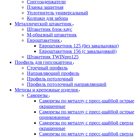
Снегозадержатели
Планка защитная
Уплотнитель универсальный
Колпаки для забора
Металлический штакетник
Штакетник блок-хаус
М-образный штакетник
Евроштакетник
Евроштакетник 125 (без завальцовки)
Евроштакетник 156 (с завальцовкой)
Штакетник TWINpro125
Профиль для гипсокартона
Стоечный профиль
Направляющий профиль
Профиль потолочный
Профиль потолочный направляющий
Метизы и крепежные изделия
Саморезы
Саморезы по металлу с пресс-шайбой острые
окрашенные
Саморезы по металлу с пресс-шайбой острые
оцинкованные
Саморезы по металлу с пресс-шайбой сверла
окрашенные
Саморезы по металлу с пресс-шайбой сверла