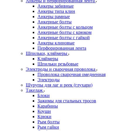
Анкеры и перфорированная лента
Анкеры забивные
Анкеры типа клин
Анкеры рамные
Анкерные болты
Анкерные болты с кольцом
Анкерные болты с крюком
Анкерные болты с гайкой
Анкеры клиновые
Перфорированная лента
Шпильки, кляймеры
Кляймеры
Шпильки резьбовые
Электроды и сварочная проволока
Проволока сварочная омедненная
Электроды
Шурупы для лаг и реек (глухари)
Такелаж
Блоки
Зажимы для стальных тросов
Карабины
Коуши
Крюки
Рым болты
Рым гайки