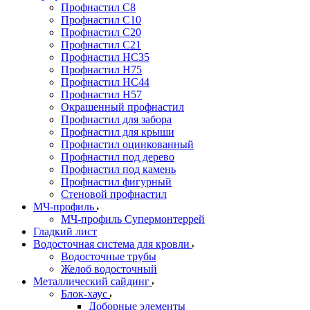
Профнастил С8
Профнастил С10
Профнастил С20
Профнастил С21
Профнастил НС35
Профнастил Н75
Профнастил HC44
Профнастил Н57
Окрашенный профнастил
Профнастил для забора
Профнастил для крыши
Профнастил оцинкованный
Профнастил под дерево
Профнастил под камень
Профнастил фигурный
Стеновой профнастил
МЧ-профиль
МЧ-профиль Супермонтеррей
Гладкий лист
Водосточная система для кровли
Водосточные трубы
Желоб водосточный
Металлический сайдинг
Блок-хаус
Доборные элементы