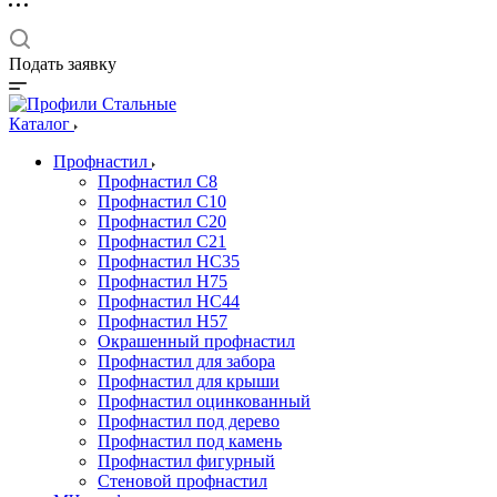
Подать заявку
Каталог
Профнастил
Профнастил С8
Профнастил С10
Профнастил С20
Профнастил С21
Профнастил НС35
Профнастил Н75
Профнастил HC44
Профнастил Н57
Окрашенный профнастил
Профнастил для забора
Профнастил для крыши
Профнастил оцинкованный
Профнастил под дерево
Профнастил под камень
Профнастил фигурный
Стеновой профнастил