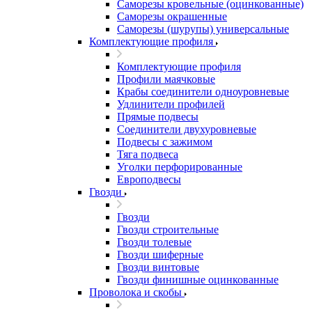
Саморезы кровельные (оцинкованные)
Саморезы окрашенные
Саморезы (шурупы) универсальные
Комплектующие профиля
Комплектующие профиля
Профили маячковые
Крабы соединители одноуровневые
Удлинители профилей
Прямые подвесы
Соединители двухуровневые
Подвесы с зажимом
Тяга подвеса
Уголки перфорированные
Европодвесы
Гвозди
Гвозди
Гвозди строительные
Гвозди толевые
Гвозди шиферные
Гвозди винтовые
Гвозди финишные оцинкованные
Проволока и скобы