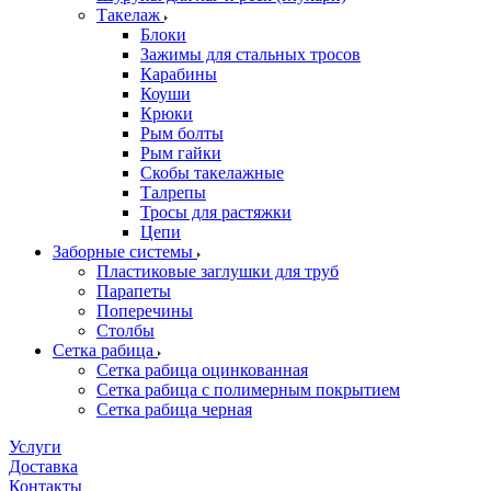
Такелаж
Блоки
Зажимы для стальных тросов
Карабины
Коуши
Крюки
Рым болты
Рым гайки
Скобы такелажные
Талрепы
Тросы для растяжки
Цепи
Заборные системы
Пластиковые заглушки для труб
Парапеты
Поперечины
Столбы
Сетка рабица
Сетка рабица оцинкованная
Сетка рабица с полимерным покрытием
Сетка рабица черная
Услуги
Доставка
Контакты