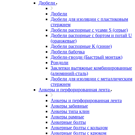
Дюбели
Дюбели
Дюбели для изоляции с пластиковым
стержнем
Дюбели распорные с усами S (серые)
Дюбели распорные c бортом и потай U
(оранжевые)
Дюбели распорные К (синие)
Дюбели бабочка
Дюбели-гвозди (Быстрый монтаж)
Рондоли
Заклепки вытяжные комбинированные
(алюминий-сталь)
Дюбели для изоляции с металлическим
стержнем
Анкеры и перфорированная лента
Анкеры и перфорированная лента
Анкеры забивные
Анкеры типа клин
Анкеры рамные
Анкерные болты
Анкерные болты с кольцом
Анкерные болты с крюком