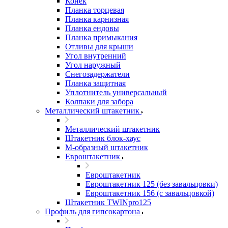
Конек
Планка торцевая
Планка карнизная
Планка ендовы
Планка примыкания
Отливы для крыши
Угол внутренний
Угол наружный
Снегозадержатели
Планка защитная
Уплотнитель универсальный
Колпаки для забора
Металлический штакетник
Металлический штакетник
Штакетник блок-хаус
М-образный штакетник
Евроштакетник
Евроштакетник
Евроштакетник 125 (без завальцовки)
Евроштакетник 156 (с завальцовкой)
Штакетник TWINpro125
Профиль для гипсокартона