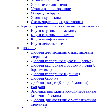
Уголки анкерные
Угловые соединители
Уголки равносторонние
Опоры для бруса
Уголки крепежные
Скользящие опоры для стропил
Круги отрезные, шлифовальные, лепестковые
Круги отрезные по металлу
Круги отрезные по камню
Круги шлифовальные
Круги лепестковые
Дюбели
Дюбели для изоляции с пластиковым
стержнем
Дюбели распорные с усами S (серые)
Дюбели распорные c бортом и потай U
(оранжевые)
Дюбели распорные К (синие)
Дюбели бабочка
Дюбели-гвозди (Быстрый монтаж)
Рондоли
Заклепки вытяжные комбинированные
(алюминий-сталь)
Дюбели для изоляции с металлическим
стержнем