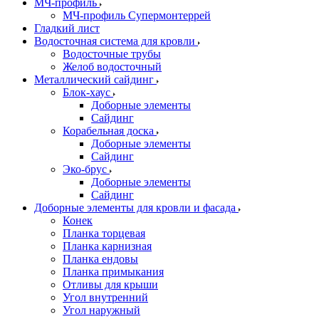
МЧ-профиль
МЧ-профиль Супермонтеррей
Гладкий лист
Водосточная система для кровли
Водосточные трубы
Желоб водосточный
Металлический сайдинг
Блок-хаус
Доборные элементы
Сайдинг
Корабельная доска
Доборные элементы
Сайдинг
Эко-брус
Доборные элементы
Сайдинг
Доборные элементы для кровли и фасада
Конек
Планка торцевая
Планка карнизная
Планка ендовы
Планка примыкания
Отливы для крыши
Угол внутренний
Угол наружный