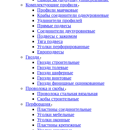
Комплектующие профиля
Профили маячковые
Крабы соединители одноуровневые
Удлинители профилей
Прямые подвесы
Соединители двухуровневые
Подвесы с зажимом
Тяга подвеса
Уголки перфорированные
Европодвесы
Гвозди
Гвозди строительные
Гвозди толевые
Гвозди шиферные
Гвозди винтовые
Гвозди финишные оцинкованные
Проволока и скобы
Проволока стальная вязальная
Скобы строительные
Перфорация
Пластины соединительные
Уголки мебельные
Уголки оконные
Пластины крепежные