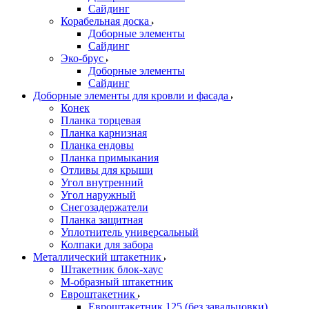
Сайдинг
Корабельная доска
Доборные элементы
Сайдинг
Эко-брус
Доборные элементы
Сайдинг
Доборные элементы для кровли и фасада
Конек
Планка торцевая
Планка карнизная
Планка ендовы
Планка примыкания
Отливы для крыши
Угол внутренний
Угол наружный
Снегозадержатели
Планка защитная
Уплотнитель универсальный
Колпаки для забора
Металлический штакетник
Штакетник блок-хаус
М-образный штакетник
Евроштакетник
Евроштакетник 125 (без завальцовки)