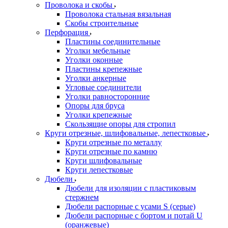
Проволока и скобы
Проволока стальная вязальная
Скобы строительные
Перфорация
Пластины соединительные
Уголки мебельные
Уголки оконные
Пластины крепежные
Уголки анкерные
Угловые соединители
Уголки равносторонние
Опоры для бруса
Уголки крепежные
Скользящие опоры для стропил
Круги отрезные, шлифовальные, лепестковые
Круги отрезные по металлу
Круги отрезные по камню
Круги шлифовальные
Круги лепестковые
Дюбели
Дюбели для изоляции с пластиковым
стержнем
Дюбели распорные с усами S (серые)
Дюбели распорные c бортом и потай U
(оранжевые)