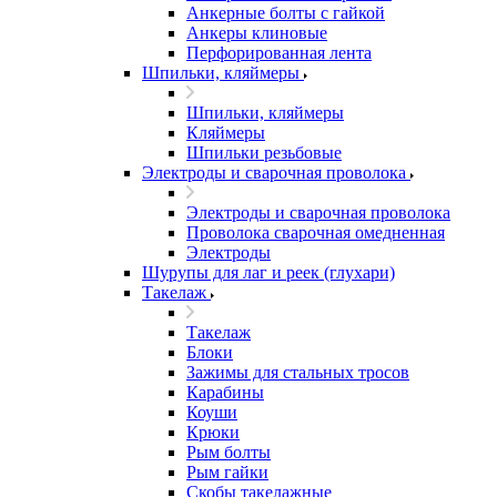
Анкерные болты с гайкой
Анкеры клиновые
Перфорированная лента
Шпильки, кляймеры
Шпильки, кляймеры
Кляймеры
Шпильки резьбовые
Электроды и сварочная проволока
Электроды и сварочная проволока
Проволока сварочная омедненная
Электроды
Шурупы для лаг и реек (глухари)
Такелаж
Такелаж
Блоки
Зажимы для стальных тросов
Карабины
Коуши
Крюки
Рым болты
Рым гайки
Скобы такелажные