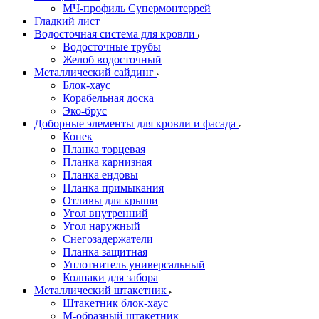
МЧ-профиль Супермонтеррей
Гладкий лист
Водосточная система для кровли
Водосточные трубы
Желоб водосточный
Металлический сайдинг
Блок-хаус
Корабельная доска
Эко-брус
Доборные элементы для кровли и фасада
Конек
Планка торцевая
Планка карнизная
Планка ендовы
Планка примыкания
Отливы для крыши
Угол внутренний
Угол наружный
Снегозадержатели
Планка защитная
Уплотнитель универсальный
Колпаки для забора
Металлический штакетник
Штакетник блок-хаус
М-образный штакетник