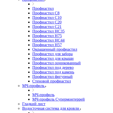
Профнастил
Профнастил С8
Профнастил С10
Профнастил С20
Профнастил С21
Профнастил НС35
Профнастил Н75
Профнастил HC44
Профнастил Н57
Окрашенный профнастил
Профнастил для забора
Профнастил для крыши
Профнастил оцинкованный
Профнастил под дерево
Профнастил под камень
Профнастил фигурный
Стеновой профнастил
МЧ-профиль
МЧ-профиль
МЧ-профиль Супермонтеррей
Гладкий лист
Водосточная система для кровли