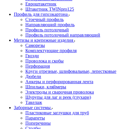
Евроштакетник
Штакетник TWINpro125
Профиль для гипсокартона
Стоечный профиль
Направляющий профиль
Профиль потолочный
Профиль потолочный направляющий
Метизы и крепежные изделия
Саморезы
Комплектующие профиля
Гвозди
Проволока и скобы
Перфорация
Круги отрезные, шлифовальные, лепестковые
Дюбели
Анкеры и перфорированная лента
Шпильки, кляймеры
Электроды и сварочная проволока
Шурупы для лаг и реек (глухари)
Такелаж
Заборные системы
Пластиковые заглушки для труб
Парапеты
Поперечины
Столбы