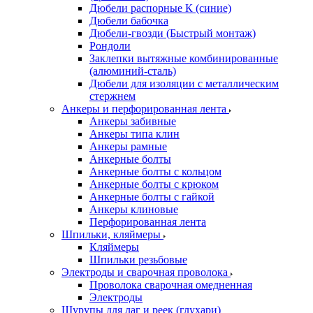
Дюбели распорные К (синие)
Дюбели бабочка
Дюбели-гвозди (Быстрый монтаж)
Рондоли
Заклепки вытяжные комбинированные
(алюминий-сталь)
Дюбели для изоляции с металлическим
стержнем
Анкеры и перфорированная лента
Анкеры забивные
Анкеры типа клин
Анкеры рамные
Анкерные болты
Анкерные болты с кольцом
Анкерные болты с крюком
Анкерные болты с гайкой
Анкеры клиновые
Перфорированная лента
Шпильки, кляймеры
Кляймеры
Шпильки резьбовые
Электроды и сварочная проволока
Проволока сварочная омедненная
Электроды
Шурупы для лаг и реек (глухари)