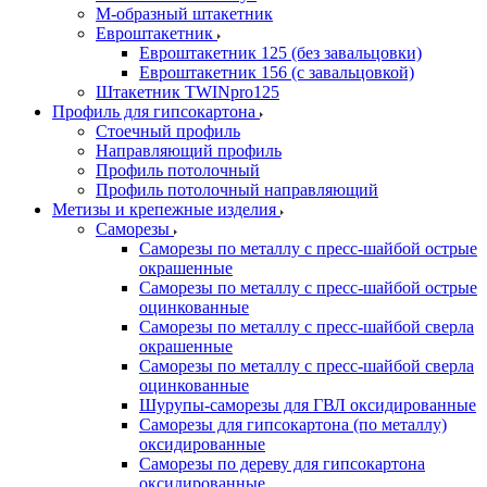
М-образный штакетник
Евроштакетник
Евроштакетник 125 (без завальцовки)
Евроштакетник 156 (с завальцовкой)
Штакетник TWINpro125
Профиль для гипсокартона
Стоечный профиль
Направляющий профиль
Профиль потолочный
Профиль потолочный направляющий
Метизы и крепежные изделия
Саморезы
Саморезы по металлу с пресс-шайбой острые
окрашенные
Саморезы по металлу с пресс-шайбой острые
оцинкованные
Саморезы по металлу с пресс-шайбой сверла
окрашенные
Саморезы по металлу с пресс-шайбой сверла
оцинкованные
Шурупы-саморезы для ГВЛ оксидированные
Саморезы для гипсокартона (по металлу)
оксидированные
Саморезы по дереву для гипсокартона
оксидированные