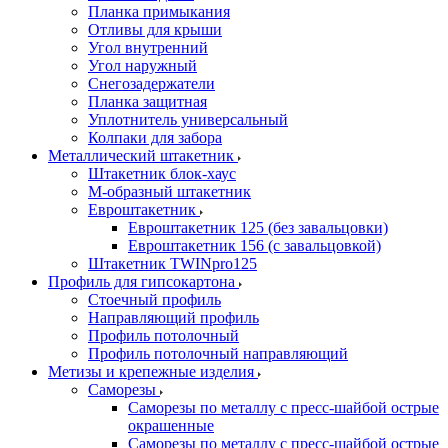
Планка примыкания
Отливы для крыши
Угол внутренний
Угол наружный
Снегозадержатели
Планка защитная
Уплотнитель универсальный
Колпаки для забора
Металлический штакетник
Штакетник блок-хаус
М-образный штакетник
Евроштакетник
Евроштакетник 125 (без завальцовки)
Евроштакетник 156 (с завальцовкой)
Штакетник TWINpro125
Профиль для гипсокартона
Стоечный профиль
Направляющий профиль
Профиль потолочный
Профиль потолочный направляющий
Метизы и крепежные изделия
Саморезы
Саморезы по металлу с пресс-шайбой острые
окрашенные
Саморезы по металлу с пресс-шайбой острые