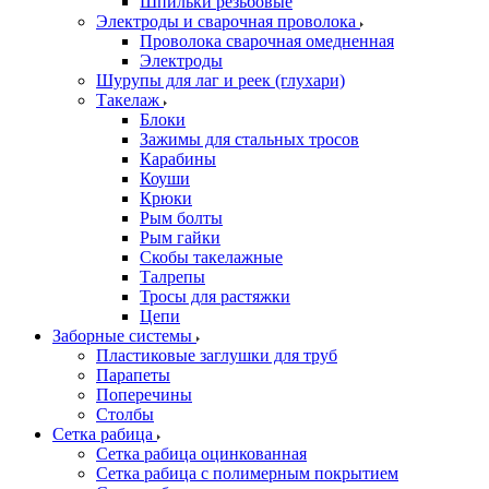
Шпильки резьбовые
Электроды и сварочная проволока
Проволока сварочная омедненная
Электроды
Шурупы для лаг и реек (глухари)
Такелаж
Блоки
Зажимы для стальных тросов
Карабины
Коуши
Крюки
Рым болты
Рым гайки
Скобы такелажные
Талрепы
Тросы для растяжки
Цепи
Заборные системы
Пластиковые заглушки для труб
Парапеты
Поперечины
Столбы
Сетка рабица
Сетка рабица оцинкованная
Сетка рабица с полимерным покрытием