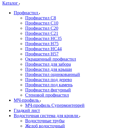
Каталог
Профнастил
Профнастил С8
Профнастил С10
Профнастил С20
Профнастил С21
Профнастил НС35
Профнастил Н75
Профнастил HC44
Профнастил Н57
Окрашенный профнастил
Профнастил для забора
Профнастил для крыши
Профнастил оцинкованный
Профнастил под дерево
Профнастил под камень
Профнастил фигурный
Стеновой профнастил
МЧ-профиль
МЧ-профиль Супермонтеррей
Гладкий лист
Водосточная система для кровли
Водосточные трубы
Желоб водосточный