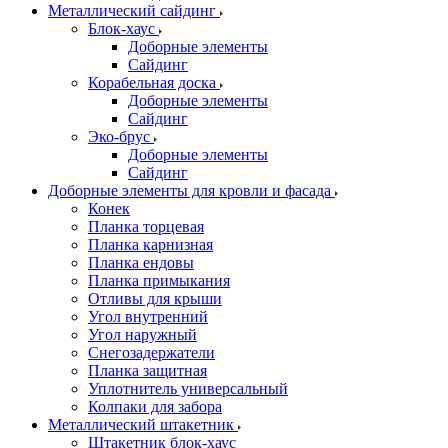
Металлический сайдинг
Блок-хаус
Доборные элементы
Сайдинг
Корабельная доска
Доборные элементы
Сайдинг
Эко-брус
Доборные элементы
Сайдинг
Доборные элементы для кровли и фасада
Конек
Планка торцевая
Планка карнизная
Планка ендовы
Планка примыкания
Отливы для крыши
Угол внутренний
Угол наружный
Снегозадержатели
Планка защитная
Уплотнитель универсальный
Колпаки для забора
Металлический штакетник
Штакетник блок-хаус