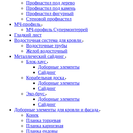
Профнастил под дерево
Профнастил под камень
Профнастил фигурный
Стеновой профнастил
МЧ-профиль
МЧ-профиль Супермонтеррей
Гладкий лист
Водосточная система для кровли
Водосточные трубы
Желоб водосточный
Металлический сайдинг
Блок-хаус
Доборные элементы
Сайдинг
Корабельная доска
Доборные элементы
Сайдинг
Эко-брус
Доборные элементы
Сайдинг
Доборные элементы для кровли и фасада
Конек
Планка торцевая
Планка карнизная
Планка ендовы