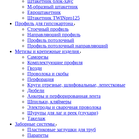
Штакетник блок-хаус
М-образный штакетник
Евроштакетник
Штакетник TWINpro125
Профиль для гипсокартона
Стоечный профиль
Направляющий профиль
Профиль потолочный
Профиль потолочный направляющий
Метизы и крепежные изделия
Саморезы
Комплектующие профиля
Гвозди
Проволока и скобы
Перфорация
Круги отрезные, шлифовальные, лепестковые
Дюбели
Анкеры и перфорированная лента
Шпильки, кляймеры
Электроды и сварочная проволока
Шурупы для лаг и реек (глухари)
Такелаж
Заборные системы
Пластиковые заглушки для труб
Парапеты