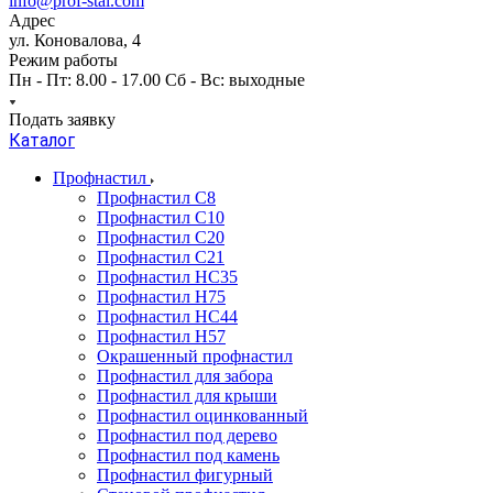
info@prof-stal.com
Адрес
ул. Коновалова, 4
Режим работы
Пн - Пт: 8.00 - 17.00 Сб - Вс: выходные
Подать заявку
Каталог
Профнастил
Профнастил С8
Профнастил С10
Профнастил С20
Профнастил С21
Профнастил НС35
Профнастил Н75
Профнастил HC44
Профнастил Н57
Окрашенный профнастил
Профнастил для забора
Профнастил для крыши
Профнастил оцинкованный
Профнастил под дерево
Профнастил под камень
Профнастил фигурный