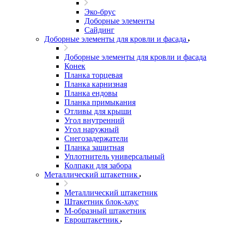
Эко-брус
Доборные элементы
Сайдинг
Доборные элементы для кровли и фасада
Доборные элементы для кровли и фасада
Конек
Планка торцевая
Планка карнизная
Планка ендовы
Планка примыкания
Отливы для крыши
Угол внутренний
Угол наружный
Снегозадержатели
Планка защитная
Уплотнитель универсальный
Колпаки для забора
Металлический штакетник
Металлический штакетник
Штакетник блок-хаус
М-образный штакетник
Евроштакетник