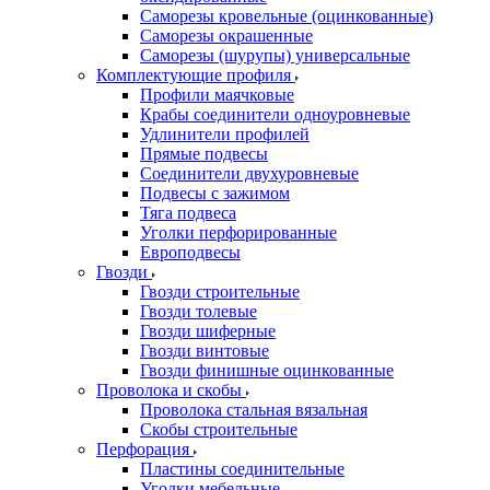
Саморезы кровельные (оцинкованные)
Саморезы окрашенные
Саморезы (шурупы) универсальные
Комплектующие профиля
Профили маячковые
Крабы соединители одноуровневые
Удлинители профилей
Прямые подвесы
Соединители двухуровневые
Подвесы с зажимом
Тяга подвеса
Уголки перфорированные
Европодвесы
Гвозди
Гвозди строительные
Гвозди толевые
Гвозди шиферные
Гвозди винтовые
Гвозди финишные оцинкованные
Проволока и скобы
Проволока стальная вязальная
Скобы строительные
Перфорация
Пластины соединительные
Уголки мебельные