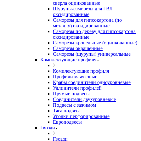
сверла оцинкованные
Шурупы-саморезы для ГВЛ
оксидированные
Саморезы для гипсокартона (по
металлу) оксидированные
Саморезы по дереву для гипсокартона
оксидированные
Саморезы кровельные (оцинкованные)
Саморезы окрашенные
Саморезы (шурупы) универсальные
Комплектующие профиля
Комплектующие профиля
Профили маячковые
Крабы соединители одноуровневые
Удлинители профилей
Прямые подвесы
Соединители двухуровневые
Подвесы с зажимом
Тяга подвеса
Уголки перфорированные
Европодвесы
Гвозди
Гвозди