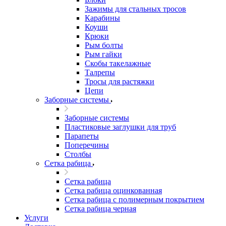
Зажимы для стальных тросов
Карабины
Коуши
Крюки
Рым болты
Рым гайки
Скобы такелажные
Талрепы
Тросы для растяжки
Цепи
Заборные системы
Заборные системы
Пластиковые заглушки для труб
Парапеты
Поперечины
Столбы
Сетка рабица
Сетка рабица
Сетка рабица оцинкованная
Сетка рабица с полимерным покрытием
Сетка рабица черная
Услуги