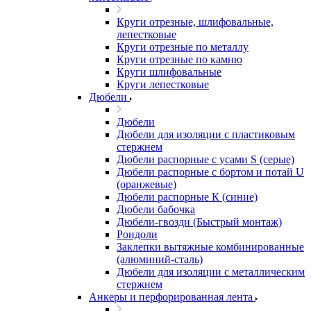
Круги отрезные, шлифовальные,
лепестковые
Круги отрезные по металлу
Круги отрезные по камню
Круги шлифовальные
Круги лепестковые
Дюбели
Дюбели
Дюбели для изоляции с пластиковым
стержнем
Дюбели распорные с усами S (серые)
Дюбели распорные c бортом и потай U
(оранжевые)
Дюбели распорные К (синие)
Дюбели бабочка
Дюбели-гвозди (Быстрый монтаж)
Рондоли
Заклепки вытяжные комбинированные
(алюминий-сталь)
Дюбели для изоляции с металлическим
стержнем
Анкеры и перфорированная лента