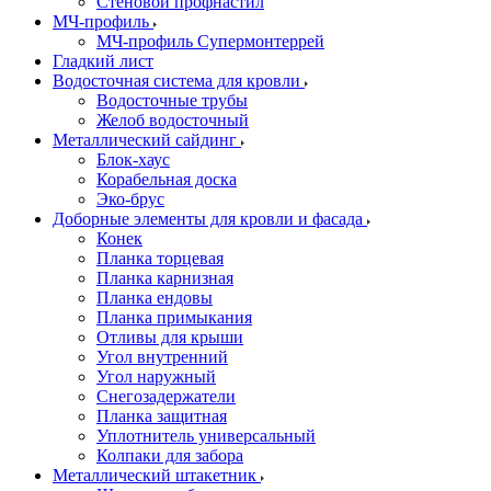
Стеновой профнастил
МЧ-профиль
МЧ-профиль Супермонтеррей
Гладкий лист
Водосточная система для кровли
Водосточные трубы
Желоб водосточный
Металлический сайдинг
Блок-хаус
Корабельная доска
Эко-брус
Доборные элементы для кровли и фасада
Конек
Планка торцевая
Планка карнизная
Планка ендовы
Планка примыкания
Отливы для крыши
Угол внутренний
Угол наружный
Снегозадержатели
Планка защитная
Уплотнитель универсальный
Колпаки для забора
Металлический штакетник