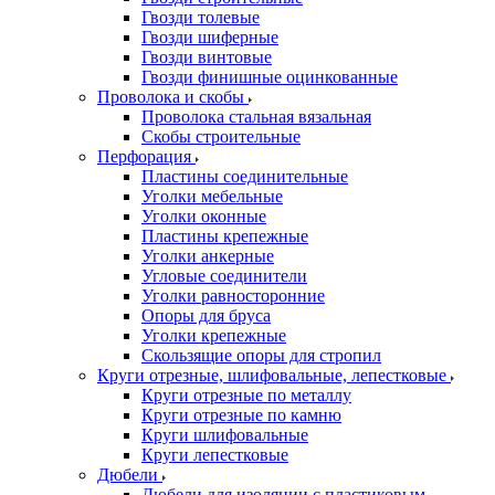
Гвозди толевые
Гвозди шиферные
Гвозди винтовые
Гвозди финишные оцинкованные
Проволока и скобы
Проволока стальная вязальная
Скобы строительные
Перфорация
Пластины соединительные
Уголки мебельные
Уголки оконные
Пластины крепежные
Уголки анкерные
Угловые соединители
Уголки равносторонние
Опоры для бруса
Уголки крепежные
Скользящие опоры для стропил
Круги отрезные, шлифовальные, лепестковые
Круги отрезные по металлу
Круги отрезные по камню
Круги шлифовальные
Круги лепестковые
Дюбели
Дюбели для изоляции с пластиковым