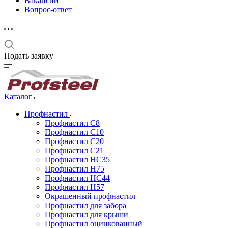
Вакансии
Вопрос-ответ
Подать заявку
Каталог
Профнастил
Профнастил С8
Профнастил С10
Профнастил С20
Профнастил С21
Профнастил НС35
Профнастил Н75
Профнастил HC44
Профнастил Н57
Окрашенный профнастил
Профнастил для забора
Профнастил для крыши
Профнастил оцинкованный