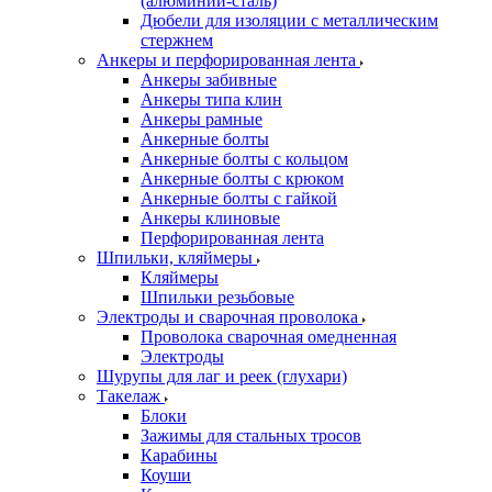
(алюминий-сталь)
Дюбели для изоляции с металлическим
стержнем
Анкеры и перфорированная лента
Анкеры забивные
Анкеры типа клин
Анкеры рамные
Анкерные болты
Анкерные болты с кольцом
Анкерные болты с крюком
Анкерные болты с гайкой
Анкеры клиновые
Перфорированная лента
Шпильки, кляймеры
Кляймеры
Шпильки резьбовые
Электроды и сварочная проволока
Проволока сварочная омедненная
Электроды
Шурупы для лаг и реек (глухари)
Такелаж
Блоки
Зажимы для стальных тросов
Карабины
Коуши