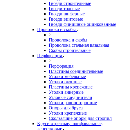
Гвозди строительные
Гвозди толевые
Гвозди шиферные
Гвозди винтовые
Гвозди финишные оцинкованные
Проволока и скобы
Проволока и скобы
Проволока стальная вязальная
Скобы строительные
Перфорация
Перфорация
Пластины соединительные
Уголки мебельные
Уголки оконные
Пластины крепежные
Уголки анкерные
Угловые соединители
Уголки равносторонние
Опоры для бруса
Уголки крепежные
Скользящие опоры для стропил
Круги отрезные, шлифовальные,
лепестковые