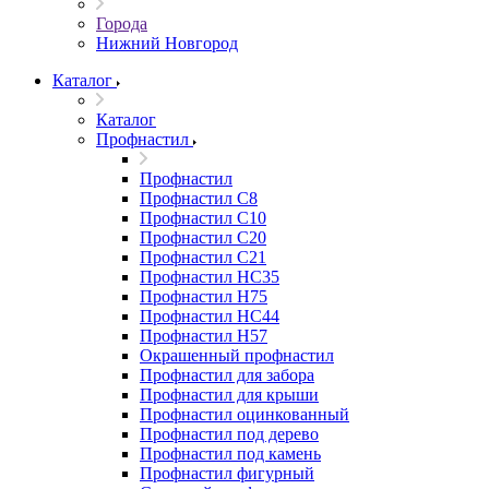
Города
Нижний Новгород
Каталог
Каталог
Профнастил
Профнастил
Профнастил С8
Профнастил С10
Профнастил С20
Профнастил С21
Профнастил НС35
Профнастил Н75
Профнастил HC44
Профнастил Н57
Окрашенный профнастил
Профнастил для забора
Профнастил для крыши
Профнастил оцинкованный
Профнастил под дерево
Профнастил под камень
Профнастил фигурный