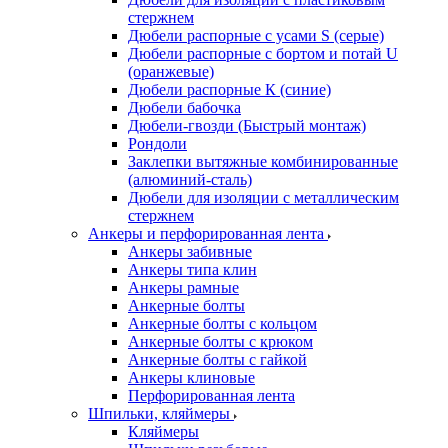
стержнем
Дюбели распорные с усами S (серые)
Дюбели распорные c бортом и потай U
(оранжевые)
Дюбели распорные К (синие)
Дюбели бабочка
Дюбели-гвозди (Быстрый монтаж)
Рондоли
Заклепки вытяжные комбинированные
(алюминий-сталь)
Дюбели для изоляции с металлическим
стержнем
Анкеры и перфорированная лента
Анкеры забивные
Анкеры типа клин
Анкеры рамные
Анкерные болты
Анкерные болты с кольцом
Анкерные болты с крюком
Анкерные болты с гайкой
Анкеры клиновые
Перфорированная лента
Шпильки, кляймеры
Кляймеры