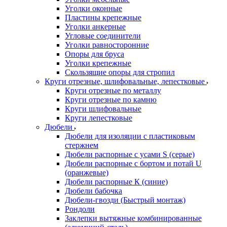
Уголки оконные
Пластины крепежные
Уголки анкерные
Угловые соединители
Уголки равносторонние
Опоры для бруса
Уголки крепежные
Скользящие опоры для стропил
Круги отрезные, шлифовальные, лепестковые
Круги отрезные по металлу
Круги отрезные по камню
Круги шлифовальные
Круги лепестковые
Дюбели
Дюбели для изоляции с пластиковым
стержнем
Дюбели распорные с усами S (серые)
Дюбели распорные c бортом и потай U
(оранжевые)
Дюбели распорные К (синие)
Дюбели бабочка
Дюбели-гвозди (Быстрый монтаж)
Рондоли
Заклепки вытяжные комбинированные