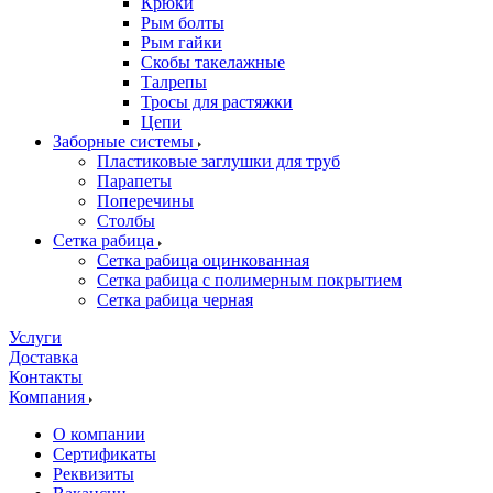
Крюки
Рым болты
Рым гайки
Скобы такелажные
Талрепы
Тросы для растяжки
Цепи
Заборные системы
Пластиковые заглушки для труб
Парапеты
Поперечины
Столбы
Сетка рабица
Сетка рабица оцинкованная
Сетка рабица с полимерным покрытием
Сетка рабица черная
Услуги
Доставка
Контакты
Компания
О компании
Сертификаты
Реквизиты