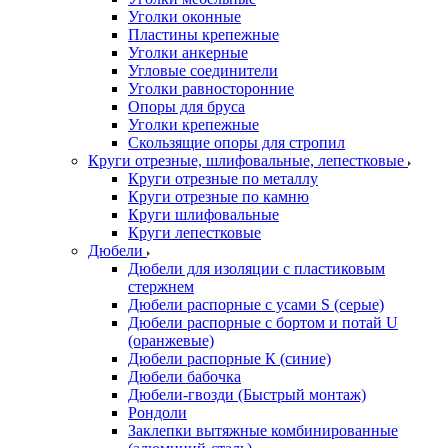
Уголки оконные
Пластины крепежные
Уголки анкерные
Угловые соединители
Уголки равносторонние
Опоры для бруса
Уголки крепежные
Скользящие опоры для стропил
Круги отрезные, шлифовальные, лепестковые
Круги отрезные по металлу
Круги отрезные по камню
Круги шлифовальные
Круги лепестковые
Дюбели
Дюбели для изоляции с пластиковым
стержнем
Дюбели распорные с усами S (серые)
Дюбели распорные c бортом и потай U
(оранжевые)
Дюбели распорные К (синие)
Дюбели бабочка
Дюбели-гвозди (Быстрый монтаж)
Рондоли
Заклепки вытяжные комбинированные