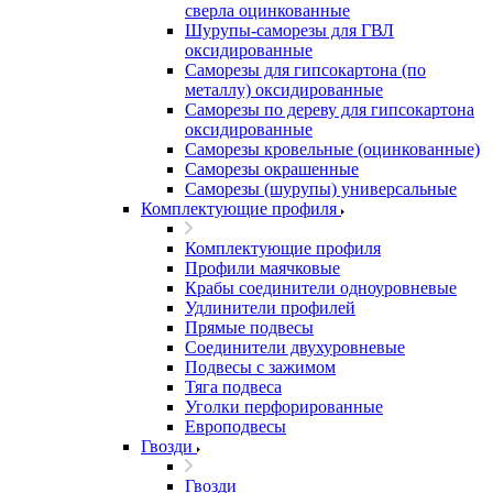
сверла оцинкованные
Шурупы-саморезы для ГВЛ
оксидированные
Саморезы для гипсокартона (по
металлу) оксидированные
Саморезы по дереву для гипсокартона
оксидированные
Саморезы кровельные (оцинкованные)
Саморезы окрашенные
Саморезы (шурупы) универсальные
Комплектующие профиля
Комплектующие профиля
Профили маячковые
Крабы соединители одноуровневые
Удлинители профилей
Прямые подвесы
Соединители двухуровневые
Подвесы с зажимом
Тяга подвеса
Уголки перфорированные
Европодвесы
Гвозди
Гвозди