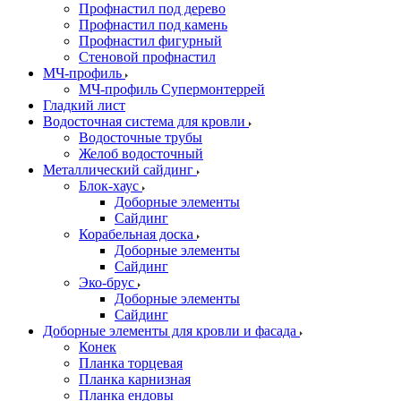
Профнастил под дерево
Профнастил под камень
Профнастил фигурный
Стеновой профнастил
МЧ-профиль
МЧ-профиль Супермонтеррей
Гладкий лист
Водосточная система для кровли
Водосточные трубы
Желоб водосточный
Металлический сайдинг
Блок-хаус
Доборные элементы
Сайдинг
Корабельная доска
Доборные элементы
Сайдинг
Эко-брус
Доборные элементы
Сайдинг
Доборные элементы для кровли и фасада
Конек
Планка торцевая
Планка карнизная
Планка ендовы