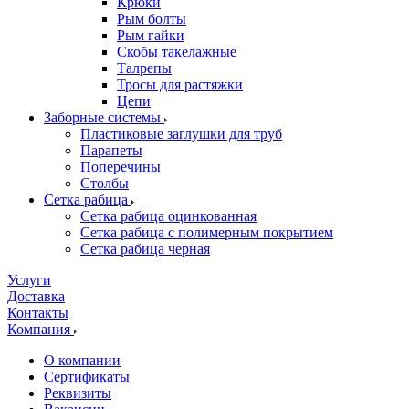
Крюки
Рым болты
Рым гайки
Скобы такелажные
Талрепы
Тросы для растяжки
Цепи
Заборные системы
Пластиковые заглушки для труб
Парапеты
Поперечины
Столбы
Сетка рабица
Сетка рабица оцинкованная
Сетка рабица с полимерным покрытием
Сетка рабица черная
Услуги
Доставка
Контакты
Компания
О компании
Сертификаты
Реквизиты