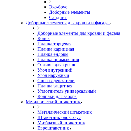
Эко-брус
Доборные элементы
Сайдинг
Доборные элементы для кровли и фасада
Доборные элементы для кровли и фасада
Конек
Планка торцевая
Планка карнизная
Планка ендовы
Планка примыкания
Отливы для крыши
Угол внутренний
Угол наружный
Снегозадержатели
Планка защитная
Уплотнитель универсальный
Колпаки для забора
Металлический штакетник
Металлический штакетник
Штакетник блок-хаус
М-образный штакетник
Евроштакетник