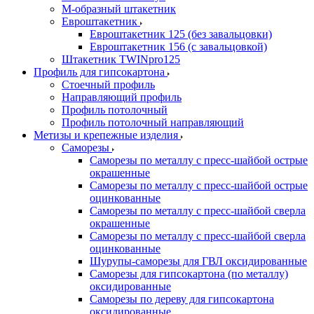
М-образный штакетник
Евроштакетник
Евроштакетник 125 (без завальцовки)
Евроштакетник 156 (с завальцовкой)
Штакетник TWINpro125
Профиль для гипсокартона
Стоечный профиль
Направляющий профиль
Профиль потолочный
Профиль потолочный направляющий
Метизы и крепежные изделия
Саморезы
Саморезы по металлу с пресс-шайбой острые
окрашенные
Саморезы по металлу с пресс-шайбой острые
оцинкованные
Саморезы по металлу с пресс-шайбой сверла
окрашенные
Саморезы по металлу с пресс-шайбой сверла
оцинкованные
Шурупы-саморезы для ГВЛ оксидированные
Саморезы для гипсокартона (по металлу)
оксидированные
Саморезы по дереву для гипсокартона
оксидированные