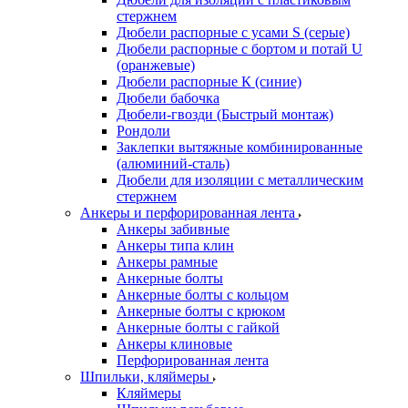
стержнем
Дюбели распорные с усами S (серые)
Дюбели распорные c бортом и потай U
(оранжевые)
Дюбели распорные К (синие)
Дюбели бабочка
Дюбели-гвозди (Быстрый монтаж)
Рондоли
Заклепки вытяжные комбинированные
(алюминий-сталь)
Дюбели для изоляции с металлическим
стержнем
Анкеры и перфорированная лента
Анкеры забивные
Анкеры типа клин
Анкеры рамные
Анкерные болты
Анкерные болты с кольцом
Анкерные болты с крюком
Анкерные болты с гайкой
Анкеры клиновые
Перфорированная лента
Шпильки, кляймеры
Кляймеры