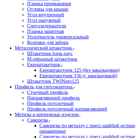
Планка примыкания
Отливы для крыши
Угол внутренний
Угол наружный
Снегозадержатели
Планка защитная
Уплотнитель универсальный
Колпаки для забора
Металлический штакетник
Штакетник блок-хаус
М-образный штакетник
Евроштакетник
Евроштакетник 125 (без завальцовки)
Евроштакетник 156 (с завальцовкой)
Штакетник TWINpro125
Профиль для гипсокартона
Стоечный профиль
Направляющий профиль
Профиль потолочный
Профиль потолочный направляющий
Метизы и крепежные изделия
Саморезы
Саморезы по металлу с пресс-шайбой острые
окрашенные
Саморезы по металлу с пресс-шайбой острые