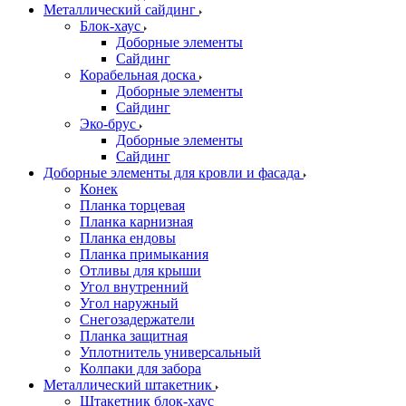
Металлический сайдинг
Блок-хаус
Доборные элементы
Сайдинг
Корабельная доска
Доборные элементы
Сайдинг
Эко-брус
Доборные элементы
Сайдинг
Доборные элементы для кровли и фасада
Конек
Планка торцевая
Планка карнизная
Планка ендовы
Планка примыкания
Отливы для крыши
Угол внутренний
Угол наружный
Снегозадержатели
Планка защитная
Уплотнитель универсальный
Колпаки для забора
Металлический штакетник
Штакетник блок-хаус