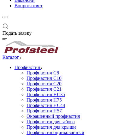
Вакансии
Вопрос-ответ
Подать заявку
Каталог
Профнастил
Профнастил С8
Профнастил С10
Профнастил С20
Профнастил С21
Профнастил НС35
Профнастил Н75
Профнастил HC44
Профнастил Н57
Окрашенный профнастил
Профнастил для забора
Профнастил для крыши
Профнастил оцинкованный