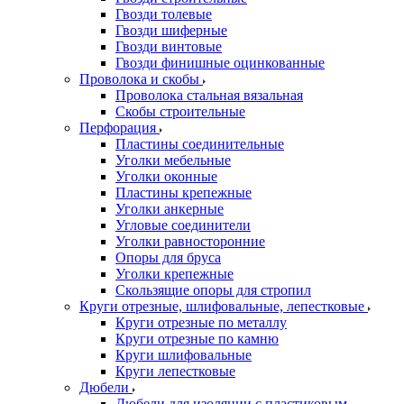
Гвозди толевые
Гвозди шиферные
Гвозди винтовые
Гвозди финишные оцинкованные
Проволока и скобы
Проволока стальная вязальная
Скобы строительные
Перфорация
Пластины соединительные
Уголки мебельные
Уголки оконные
Пластины крепежные
Уголки анкерные
Угловые соединители
Уголки равносторонние
Опоры для бруса
Уголки крепежные
Скользящие опоры для стропил
Круги отрезные, шлифовальные, лепестковые
Круги отрезные по металлу
Круги отрезные по камню
Круги шлифовальные
Круги лепестковые
Дюбели
Дюбели для изоляции с пластиковым