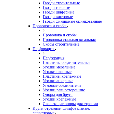
Гвозди строительные
Гвозди толевые
Гвозди шиферные
Гвозди винтовые
Гвозди финишные оцинкованные
Проволока и скобы
Проволока и скобы
Проволока стальная вязальная
Скобы строительные
Перфорация
Перфорация
Пластины соединительные
Уголки мебельные
Уголки оконные
Пластины крепежные
Уголки анкерные
Угловые соединители
Уголки равносторонние
Опоры для бруса
Уголки крепежные
Скользящие опоры для стропил
Круги отрезные, шлифовальные,
лепестковые