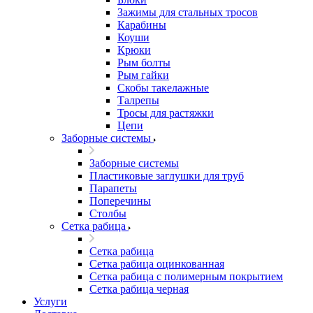
Зажимы для стальных тросов
Карабины
Коуши
Крюки
Рым болты
Рым гайки
Скобы такелажные
Талрепы
Тросы для растяжки
Цепи
Заборные системы
Заборные системы
Пластиковые заглушки для труб
Парапеты
Поперечины
Столбы
Сетка рабица
Сетка рабица
Сетка рабица оцинкованная
Сетка рабица с полимерным покрытием
Сетка рабица черная
Услуги