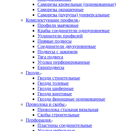
Саморезы кровельные (оцинкованные)
Саморезы окрашенные
Саморезы (шурупы) универсальные
Комплектующие профиля
Профили маячковые
Крабы соединители одноуровневые
Удлинители профилей
Прямые подвесы
Соединители двухуровневые
Подвесы с зажимом
Тяга подвеса
Уголки перфорированные
Европодвесы
Гвозди
Гвозди строительные
Гвозди толевые
Гвозди шиферные
Гвозди винтовые
Гвозди финишные оцинкованные
Проволока и скобы
Проволока стальная вязальная
Скобы строительные
Перфорация
Пластины соединительные
Уголки мебельные