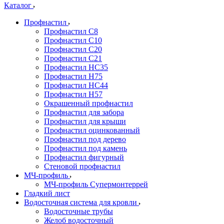
Каталог
Профнастил
Профнастил С8
Профнастил С10
Профнастил С20
Профнастил С21
Профнастил НС35
Профнастил Н75
Профнастил HC44
Профнастил Н57
Окрашенный профнастил
Профнастил для забора
Профнастил для крыши
Профнастил оцинкованный
Профнастил под дерево
Профнастил под камень
Профнастил фигурный
Стеновой профнастил
МЧ-профиль
МЧ-профиль Супермонтеррей
Гладкий лист
Водосточная система для кровли
Водосточные трубы
Желоб водосточный