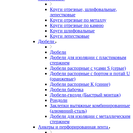
Круги отрезные, шлифовальные,
лепестковые
Круги отрезные по металлу
Круги отрезные по камню
Круги шлифовальные
Круги лепестковые
Дюбели
Дюбели
Дюбели для изоляции с пластиковым
стержнем
Дюбели распорные с усами S (серые)
Дюбели распорные c бортом и потай U
(оранжевые)
Дюбели распорные К (синие)
Дюбели бабочка
Дюбели-гвозди (Быстрый монтаж)
Рондоли
Заклепки вытяжные комбинированные
(алюминий-сталь)
Дюбели для изоляции с металлическим
стержнем
Анкеры и перфорированная лента