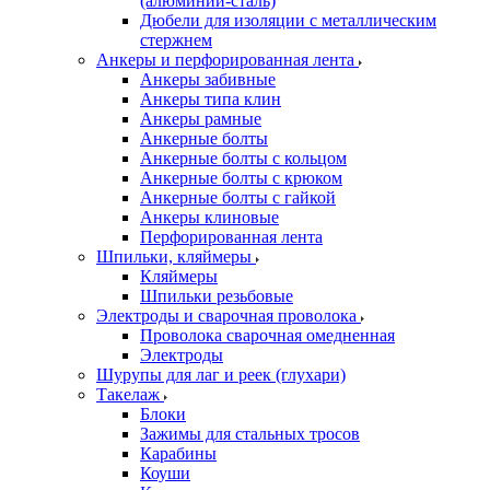
(алюминий-сталь)
Дюбели для изоляции с металлическим
стержнем
Анкеры и перфорированная лента
Анкеры забивные
Анкеры типа клин
Анкеры рамные
Анкерные болты
Анкерные болты с кольцом
Анкерные болты с крюком
Анкерные болты с гайкой
Анкеры клиновые
Перфорированная лента
Шпильки, кляймеры
Кляймеры
Шпильки резьбовые
Электроды и сварочная проволока
Проволока сварочная омедненная
Электроды
Шурупы для лаг и реек (глухари)
Такелаж
Блоки
Зажимы для стальных тросов
Карабины
Коуши