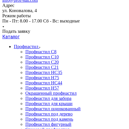
info@prof-stal.com
Адрес
ул. Коновалова, 4
Режим работы
Пн - Пт: 8.00 - 17.00 Сб - Вс: выходные
Подать заявку
Каталог
Профнастил
Профнастил С8
Профнастил С10
Профнастил С20
Профнастил С21
Профнастил НС35
Профнастил Н75
Профнастил HC44
Профнастил Н57
Окрашенный профнастил
Профнастил для забора
Профнастил для крыши
Профнастил оцинкованный
Профнастил под дерево
Профнастил под камень
Профнастил фигурный