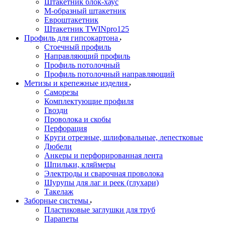
Штакетник блок-хаус
М-образный штакетник
Евроштакетник
Штакетник TWINpro125
Профиль для гипсокартона
Стоечный профиль
Направляющий профиль
Профиль потолочный
Профиль потолочный направляющий
Метизы и крепежные изделия
Саморезы
Комплектующие профиля
Гвозди
Проволока и скобы
Перфорация
Круги отрезные, шлифовальные, лепестковые
Дюбели
Анкеры и перфорированная лента
Шпильки, кляймеры
Электроды и сварочная проволока
Шурупы для лаг и реек (глухари)
Такелаж
Заборные системы
Пластиковые заглушки для труб
Парапеты