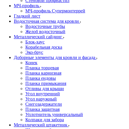
Стеновой профнастил
МЧ-профиль
МЧ-профиль Супермонтеррей
Гладкий лист
Водосточная система для кровли
Водосточные трубы
Желоб водосточный
Металлический сайдинг
Блок-хаус
Корабельная доска
Эко-брус
Доборные элементы для кровли и фасада
Конек
Планка торцевая
Планка карнизная
Планка ендовы
Планка примыкания
Отливы для крыши
Угол внутренний
Угол наружный
Снегозадержатели
Планка защитная
Уплотнитель универсальный
Колпаки для забора
Металлический штакетник