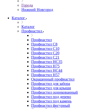
Города
Нижний Новгород
Каталог
Каталог
Профнастил
Профнастил
Профнастил С8
Профнастил С10
Профнастил С20
Профнастил С21
Профнастил НС35
Профнастил Н75
Профнастил HC44
Профнастил Н57
Окрашенный профнастил
Профнастил для забора
Профнастил для крыши
Профнастил оцинкованный
Профнастил под дерево
Профнастил под камень
Профнастил фигурный