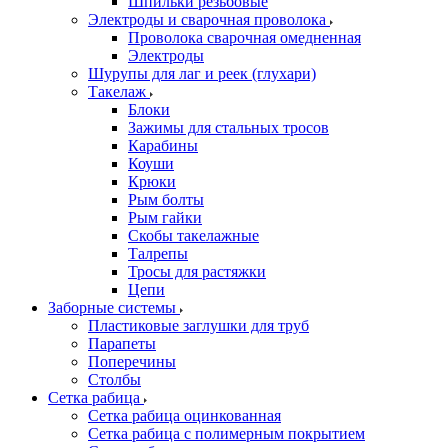
Шпильки резьбовые
Электроды и сварочная проволока
Проволока сварочная омедненная
Электроды
Шурупы для лаг и реек (глухари)
Такелаж
Блоки
Зажимы для стальных тросов
Карабины
Коуши
Крюки
Рым болты
Рым гайки
Скобы такелажные
Талрепы
Тросы для растяжки
Цепи
Заборные системы
Пластиковые заглушки для труб
Парапеты
Поперечины
Столбы
Сетка рабица
Сетка рабица оцинкованная
Сетка рабица с полимерным покрытием