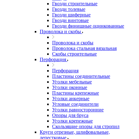
Гвозди строительные
Гвозди толевые
Гвозди шиферные
Гвозди винтовые
Гвозди финишные оцинкованные
Проволока и скобы
Проволока и скобы
Проволока стальная вязальная
Скобы строительные
Перфорация
Перфорация
Пластины соединительные
Уголки мебельные
Уголки оконные
Пластины крепежные
Уголки анкерные
Угловые соединители
Уголки равносторонние
Опоры для бруса
Уголки крепежные
Скользящие опоры для стропил
Круги отрезные, шлифовальные,
лепестковые