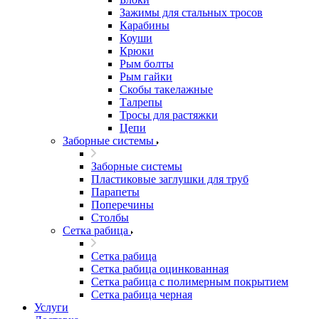
Зажимы для стальных тросов
Карабины
Коуши
Крюки
Рым болты
Рым гайки
Скобы такелажные
Талрепы
Тросы для растяжки
Цепи
Заборные системы
Заборные системы
Пластиковые заглушки для труб
Парапеты
Поперечины
Столбы
Сетка рабица
Сетка рабица
Сетка рабица оцинкованная
Сетка рабица с полимерным покрытием
Сетка рабица черная
Услуги