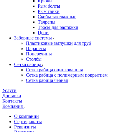
Крюки
Рым болты
Рым гайки
Скобы такелажные
Талрепы
Тросы для растяжки
Цепи
Заборные системы
Пластиковые заглушки для труб
Парапеты
Поперечины
Столбы
Сетка рабица
Сетка рабица оцинкованная
Сетка рабица с полимерным покрытием
Сетка рабица черная
Услуги
Доставка
Контакты
Компания
О компании
Сертификаты
Реквизиты