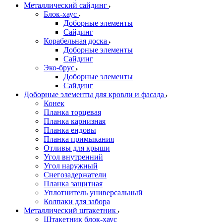
Металлический сайдинг
Блок-хаус
Доборные элементы
Сайдинг
Корабельная доска
Доборные элементы
Сайдинг
Эко-брус
Доборные элементы
Сайдинг
Доборные элементы для кровли и фасада
Конек
Планка торцевая
Планка карнизная
Планка ендовы
Планка примыкания
Отливы для крыши
Угол внутренний
Угол наружный
Снегозадержатели
Планка защитная
Уплотнитель универсальный
Колпаки для забора
Металлический штакетник
Штакетник блок-хаус