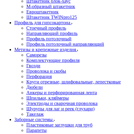
Штакетник блок-хаус
М-образный штакетник
Евроштакетник
Штакетник TWINpro125
Профиль для гипсокартона
Стоечный профиль
Направляющий профиль
Профиль потолочный
Профиль потолочный направляющий
Метизы и крепежные изделия
Саморезы
Комплектующие профиля
Гвозди
Проволока и скобы
Перфорация
Круги отрезные, шлифовальные, лепестковые
Дюбели
Анкеры и перфорированная лента
Шпильки, кляймеры
Электроды и сварочная проволока
Шурупы для лаг и реек (глухари)
Такелаж
Заборные системы
Пластиковые заглушки для труб
Парапеты