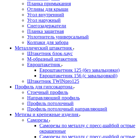
Планка примыкания
Отливы для крыши
Угол внутренний
Угол наружный
Снегозадержатели
Планка защитная
Уплотнитель универсальный
Колпаки для забора
Металлический штакетник
Штакетник блок-хаус
М-образный штакетник
Евроштакетник
Евроштакетник 125 (без завальцовки)
Евроштакетник 156 (с завальцовкой)
Штакетник TWINpro125
Профиль для гипсокартона
Стоечный профиль
Направляющий профиль
Профиль потолочный
Профиль потолочный направляющий
Метизы и крепежные изделия
Саморезы
Саморезы по металлу с пресс-шайбой острые
окрашенные
Саморезы по металлу с пресс-шайбой острые