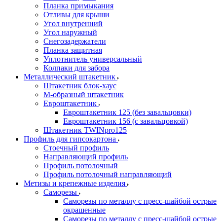
Планка примыкания
Отливы для крыши
Угол внутренний
Угол наружный
Снегозадержатели
Планка защитная
Уплотнитель универсальный
Колпаки для забора
Металлический штакетник
Штакетник блок-хаус
М-образный штакетник
Евроштакетник
Евроштакетник 125 (без завальцовки)
Евроштакетник 156 (с завальцовкой)
Штакетник TWINpro125
Профиль для гипсокартона
Стоечный профиль
Направляющий профиль
Профиль потолочный
Профиль потолочный направляющий
Метизы и крепежные изделия
Саморезы
Саморезы по металлу с пресс-шайбой острые
окрашенные
Саморезы по металлу с пресс-шайбой острые