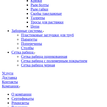
Крюки
Рым болты
Рым гайки
Скобы такелажные
Талрепы
Тросы для растяжки
Цепи
Заборные системы
Пластиковые заглушки для труб
Парапеты
Поперечины
Столбы
Сетка рабица
Сетка рабица оцинкованная
Сетка рабица с полимерным покрытием
Сетка рабица черная
Услуги
Доставка
Контакты
Компания
О компании
Сертификаты
Реквизиты