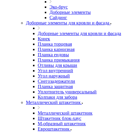
Эко-брус
Доборные элементы
Сайдинг
Доборные элементы для кровли и фасада
Доборные элементы для кровли и фасада
Конек
Планка торцевая
Планка карнизная
Планка ендовы
Планка примыкания
Отливы для крыши
Угол внутренний
Угол наружный
Снегозадержатели
Планка защитная
Уплотнитель универсальный
Колпаки для забора
Металлический штакетник
Металлический штакетник
Штакетник блок-хаус
М-образный штакетник
Евроштакетник