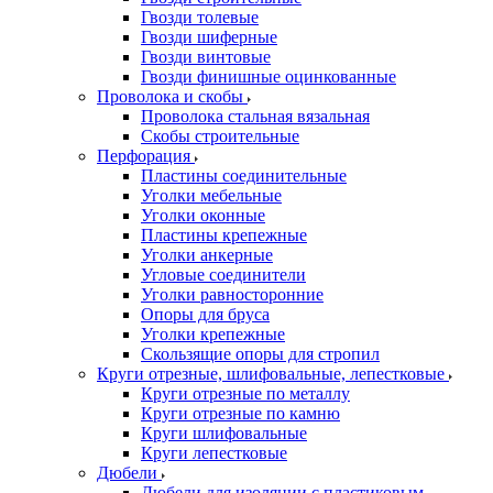
Гвозди толевые
Гвозди шиферные
Гвозди винтовые
Гвозди финишные оцинкованные
Проволока и скобы
Проволока стальная вязальная
Скобы строительные
Перфорация
Пластины соединительные
Уголки мебельные
Уголки оконные
Пластины крепежные
Уголки анкерные
Угловые соединители
Уголки равносторонние
Опоры для бруса
Уголки крепежные
Скользящие опоры для стропил
Круги отрезные, шлифовальные, лепестковые
Круги отрезные по металлу
Круги отрезные по камню
Круги шлифовальные
Круги лепестковые
Дюбели
Дюбели для изоляции с пластиковым