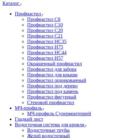
Каталог
Профнастил
Профнастил С8
Профнастил С10
Профнастил С20
Профнастил С21
Профнастил НС35
Профнастил Н75
Профнастил HC44
Профнастил Н57
Окрашенный профнастил
Профнастил для забора
Профнастил для крыши
Профнастил оцинкованный
Профнастил под дерево
Профнастил под камень
Профнастил фигурный
Стеновой профнастил
МЧ-профиль
МЧ-профиль Супермонтеррей
Гладкий лист
Водосточная система для кровли
Водосточные трубы
Желоб водосточный