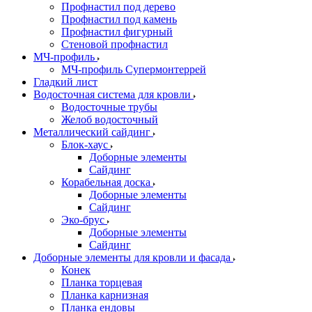
Профнастил под дерево
Профнастил под камень
Профнастил фигурный
Стеновой профнастил
МЧ-профиль
МЧ-профиль Супермонтеррей
Гладкий лист
Водосточная система для кровли
Водосточные трубы
Желоб водосточный
Металлический сайдинг
Блок-хаус
Доборные элементы
Сайдинг
Корабельная доска
Доборные элементы
Сайдинг
Эко-брус
Доборные элементы
Сайдинг
Доборные элементы для кровли и фасада
Конек
Планка торцевая
Планка карнизная
Планка ендовы