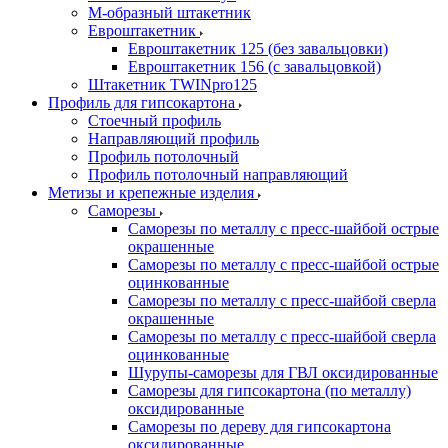
М-образный штакетник
Евроштакетник
Евроштакетник 125 (без завальцовки)
Евроштакетник 156 (с завальцовкой)
Штакетник TWINpro125
Профиль для гипсокартона
Стоечный профиль
Направляющий профиль
Профиль потолочный
Профиль потолочный направляющий
Метизы и крепежные изделия
Саморезы
Саморезы по металлу с пресс-шайбой острые
окрашенные
Саморезы по металлу с пресс-шайбой острые
оцинкованные
Саморезы по металлу с пресс-шайбой сверла
окрашенные
Саморезы по металлу с пресс-шайбой сверла
оцинкованные
Шурупы-саморезы для ГВЛ оксидированные
Саморезы для гипсокартона (по металлу)
оксидированные
Саморезы по дереву для гипсокартона
оксидированные