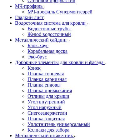
Стеновой профнастил
МЧ-профиль
МЧ-профиль Супермонтеррей
Гладкий лист
Водосточная система для кровли
Водосточные трубы
Желоб водосточный
Металлический сайдинг
Блок-хаус
Корабельная доска
Эко-брус
Доборные элементы для кровли и фасада
Конек
Планка торцевая
Планка карнизная
Планка ендовы
Планка примыкания
Отливы для крыши
Угол внутренний
Угол наружный
Снегозадержатели
Планка защитная
Уплотнитель универсальный
Колпаки для забора
Металлический штакетник