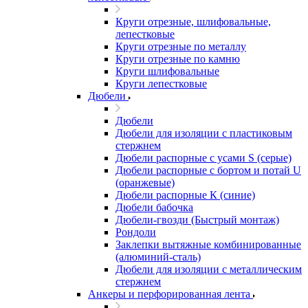
Круги отрезные, шлифовальные,
лепестковые
Круги отрезные по металлу
Круги отрезные по камню
Круги шлифовальные
Круги лепестковые
Дюбели
Дюбели
Дюбели для изоляции с пластиковым
стержнем
Дюбели распорные с усами S (серые)
Дюбели распорные c бортом и потай U
(оранжевые)
Дюбели распорные К (синие)
Дюбели бабочка
Дюбели-гвозди (Быстрый монтаж)
Рондоли
Заклепки вытяжные комбинированные
(алюминий-сталь)
Дюбели для изоляции с металлическим
стержнем
Анкеры и перфорированная лента