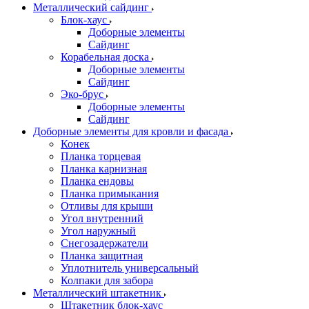
Металлический сайдинг
Блок-хаус
Доборные элементы
Сайдинг
Корабельная доска
Доборные элементы
Сайдинг
Эко-брус
Доборные элементы
Сайдинг
Доборные элементы для кровли и фасада
Конек
Планка торцевая
Планка карнизная
Планка ендовы
Планка примыкания
Отливы для крыши
Угол внутренний
Угол наружный
Снегозадержатели
Планка защитная
Уплотнитель универсальный
Колпаки для забора
Металлический штакетник
Штакетник блок-хаус