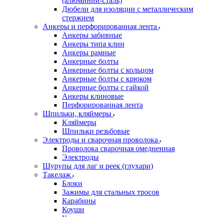
(алюминий-сталь)
Дюбели для изоляции с металлическим
стержнем
Анкеры и перфорированная лента
Анкеры забивные
Анкеры типа клин
Анкеры рамные
Анкерные болты
Анкерные болты с кольцом
Анкерные болты с крюком
Анкерные болты с гайкой
Анкеры клиновые
Перфорированная лента
Шпильки, кляймеры
Кляймеры
Шпильки резьбовые
Электроды и сварочная проволока
Проволока сварочная омедненная
Электроды
Шурупы для лаг и реек (глухари)
Такелаж
Блоки
Зажимы для стальных тросов
Карабины
Коуши