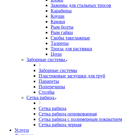
Зажимы для стальных тросов
Карабины
Коуши
Крюки
Рым болты
Рым гайки
Скобы такелажные
Талрепы
Тросы для растяжки
Цепи
Заборные системы
Заборные системы
Пластиковые заглушки для труб
Парапеты
Поперечины
Столбы
Сетка рабица
Сетка рабица
Сетка рабица оцинкованная
Сетка рабица с полимерным покрытием
Сетка рабица черная
Услуги