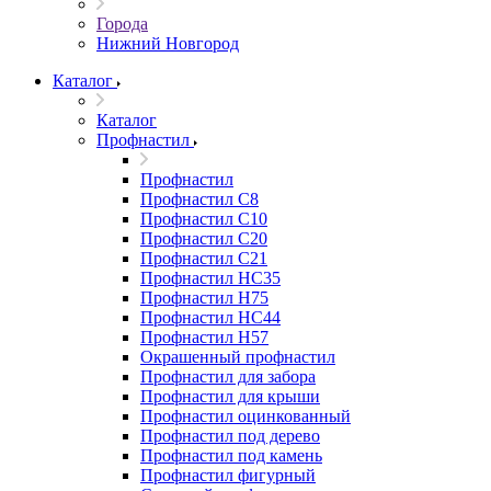
Города
Нижний Новгород
Каталог
Каталог
Профнастил
Профнастил
Профнастил С8
Профнастил С10
Профнастил С20
Профнастил С21
Профнастил НС35
Профнастил Н75
Профнастил HC44
Профнастил Н57
Окрашенный профнастил
Профнастил для забора
Профнастил для крыши
Профнастил оцинкованный
Профнастил под дерево
Профнастил под камень
Профнастил фигурный