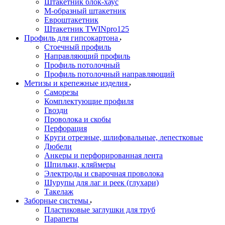
Штакетник блок-хаус
М-образный штакетник
Евроштакетник
Штакетник TWINpro125
Профиль для гипсокартона
Стоечный профиль
Направляющий профиль
Профиль потолочный
Профиль потолочный направляющий
Метизы и крепежные изделия
Саморезы
Комплектующие профиля
Гвозди
Проволока и скобы
Перфорация
Круги отрезные, шлифовальные, лепестковые
Дюбели
Анкеры и перфорированная лента
Шпильки, кляймеры
Электроды и сварочная проволока
Шурупы для лаг и реек (глухари)
Такелаж
Заборные системы
Пластиковые заглушки для труб
Парапеты