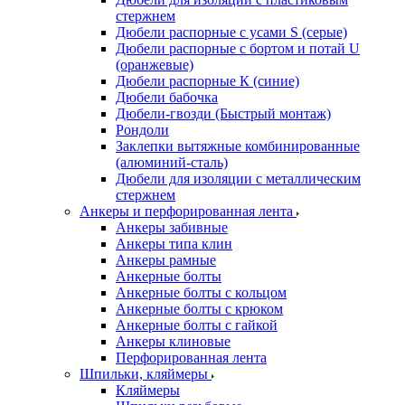
стержнем
Дюбели распорные с усами S (серые)
Дюбели распорные c бортом и потай U
(оранжевые)
Дюбели распорные К (синие)
Дюбели бабочка
Дюбели-гвозди (Быстрый монтаж)
Рондоли
Заклепки вытяжные комбинированные
(алюминий-сталь)
Дюбели для изоляции с металлическим
стержнем
Анкеры и перфорированная лента
Анкеры забивные
Анкеры типа клин
Анкеры рамные
Анкерные болты
Анкерные болты с кольцом
Анкерные болты с крюком
Анкерные болты с гайкой
Анкеры клиновые
Перфорированная лента
Шпильки, кляймеры
Кляймеры