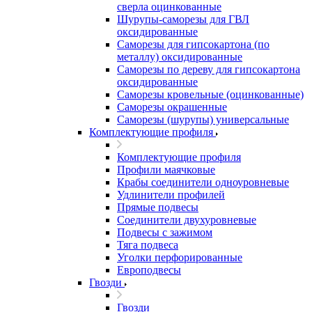
сверла оцинкованные
Шурупы-саморезы для ГВЛ
оксидированные
Саморезы для гипсокартона (по
металлу) оксидированные
Саморезы по дереву для гипсокартона
оксидированные
Саморезы кровельные (оцинкованные)
Саморезы окрашенные
Саморезы (шурупы) универсальные
Комплектующие профиля
Комплектующие профиля
Профили маячковые
Крабы соединители одноуровневые
Удлинители профилей
Прямые подвесы
Соединители двухуровневые
Подвесы с зажимом
Тяга подвеса
Уголки перфорированные
Европодвесы
Гвозди
Гвозди