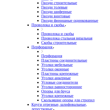
Гвозди строительные
Гвозди толевые
Гвозди шиферные
Гвозди винтовые
Гвозди финишные оцинкованные
Проволока и скобы
Проволока и скобы
Проволока стальная вязальная
Скобы строительные
Перфорация
Перфорация
Пластины соединительные
Уголки мебельные
Уголки оконные
Пластины крепежные
Уголки анкерные
Угловые соединители
Уголки равносторонние
Опоры для бруса
Уголки крепежные
Скользящие опоры для стропил
Круги отрезные, шлифовальные,
лепестковые