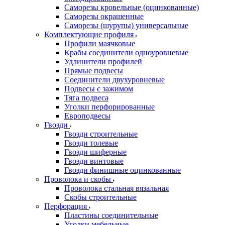
Саморезы кровельные (оцинкованные)
Саморезы окрашенные
Саморезы (шурупы) универсальные
Комплектующие профиля
Профили маячковые
Крабы соединители одноуровневые
Удлинители профилей
Прямые подвесы
Соединители двухуровневые
Подвесы с зажимом
Тяга подвеса
Уголки перфорированные
Европодвесы
Гвозди
Гвозди строительные
Гвозди толевые
Гвозди шиферные
Гвозди винтовые
Гвозди финишные оцинкованные
Проволока и скобы
Проволока стальная вязальная
Скобы строительные
Перфорация
Пластины соединительные
Уголки мебельные