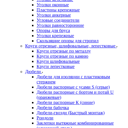
Уголки оконные
Пластины крепежные
Уголки анкерные
Угловые соединители
Уголки равносторонние
Опоры для бруса
Уголки крепежные
Скользящие опоры для стропил
Круги отрезные, шлифовальные, лепестковые
Круги отрезные по металлу
Круги отрезные по камню
Круги шлифовальные
Круги лепестковые
Дюбели
Дюбели для изоляции с пластиковым
стержнем
Дюбели распорные с усами S (серые)
Дюбели распорные c бортом и потай U
(оранжевые)
Дюбели распорные К (синие)
Дюбели бабочка
Дюбели-гвозди (Быстрый монтаж)
Рондоли
Заклепки вытяжные комбинированные