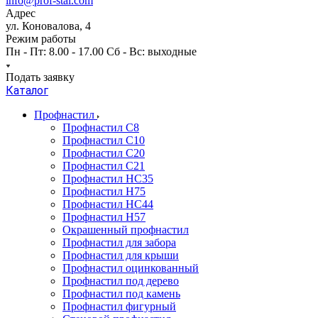
info@prof-stal.com
Адрес
ул. Коновалова, 4
Режим работы
Пн - Пт: 8.00 - 17.00 Сб - Вс: выходные
Подать заявку
Каталог
Профнастил
Профнастил С8
Профнастил С10
Профнастил С20
Профнастил С21
Профнастил НС35
Профнастил Н75
Профнастил HC44
Профнастил Н57
Окрашенный профнастил
Профнастил для забора
Профнастил для крыши
Профнастил оцинкованный
Профнастил под дерево
Профнастил под камень
Профнастил фигурный