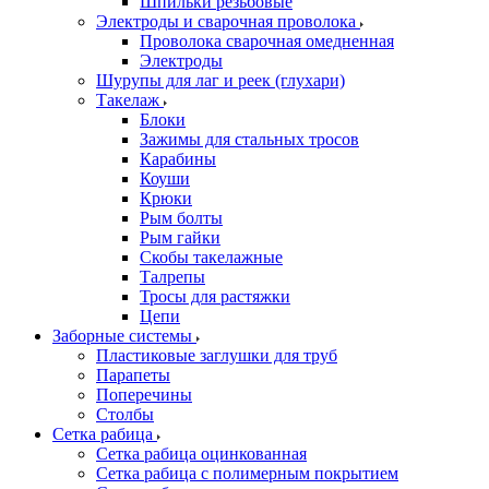
Шпильки резьбовые
Электроды и сварочная проволока
Проволока сварочная омедненная
Электроды
Шурупы для лаг и реек (глухари)
Такелаж
Блоки
Зажимы для стальных тросов
Карабины
Коуши
Крюки
Рым болты
Рым гайки
Скобы такелажные
Талрепы
Тросы для растяжки
Цепи
Заборные системы
Пластиковые заглушки для труб
Парапеты
Поперечины
Столбы
Сетка рабица
Сетка рабица оцинкованная
Сетка рабица с полимерным покрытием