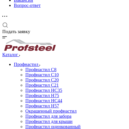
Вакансии
Вопрос-ответ
Подать заявку
Каталог
Профнастил
Профнастил С8
Профнастил С10
Профнастил С20
Профнастил С21
Профнастил НС35
Профнастил Н75
Профнастил HC44
Профнастил Н57
Окрашенный профнастил
Профнастил для забора
Профнастил для крыши
Профнастил оцинкованный