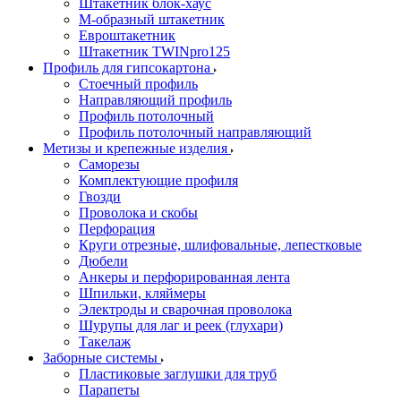
Штакетник блок-хаус
М-образный штакетник
Евроштакетник
Штакетник TWINpro125
Профиль для гипсокартона
Стоечный профиль
Направляющий профиль
Профиль потолочный
Профиль потолочный направляющий
Метизы и крепежные изделия
Саморезы
Комплектующие профиля
Гвозди
Проволока и скобы
Перфорация
Круги отрезные, шлифовальные, лепестковые
Дюбели
Анкеры и перфорированная лента
Шпильки, кляймеры
Электроды и сварочная проволока
Шурупы для лаг и реек (глухари)
Такелаж
Заборные системы
Пластиковые заглушки для труб
Парапеты