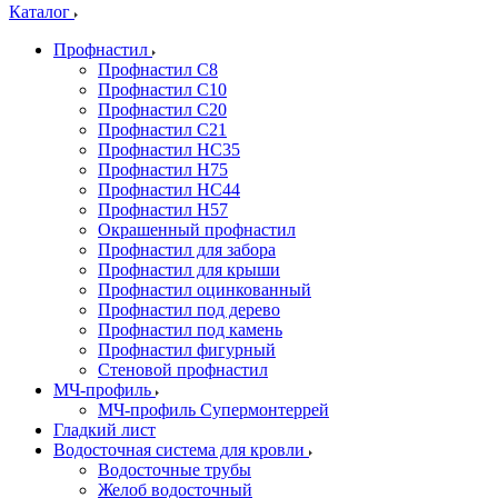
Каталог
Профнастил
Профнастил С8
Профнастил С10
Профнастил С20
Профнастил С21
Профнастил НС35
Профнастил Н75
Профнастил HC44
Профнастил Н57
Окрашенный профнастил
Профнастил для забора
Профнастил для крыши
Профнастил оцинкованный
Профнастил под дерево
Профнастил под камень
Профнастил фигурный
Стеновой профнастил
МЧ-профиль
МЧ-профиль Супермонтеррей
Гладкий лист
Водосточная система для кровли
Водосточные трубы
Желоб водосточный