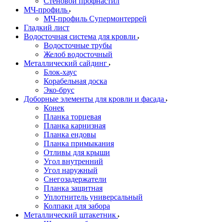
Стеновой профнастил
МЧ-профиль
МЧ-профиль Супермонтеррей
Гладкий лист
Водосточная система для кровли
Водосточные трубы
Желоб водосточный
Металлический сайдинг
Блок-хаус
Корабельная доска
Эко-брус
Доборные элементы для кровли и фасада
Конек
Планка торцевая
Планка карнизная
Планка ендовы
Планка примыкания
Отливы для крыши
Угол внутренний
Угол наружный
Снегозадержатели
Планка защитная
Уплотнитель универсальный
Колпаки для забора
Металлический штакетник