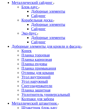
Металлический сайдинг
Блок-хаус
Доборные элементы
Сайдинг
Корабельная доска
Доборные элементы
Сайдинг
Эко-брус
Доборные элементы
Сайдинг
Доборные элементы для кровли и фасада
Конек
Планка торцевая
Планка карнизная
Планка ендовы
Планка примыкания
Отливы для крыши
Угол внутренний
Угол наружный
Снегозадержатели
Планка защитная
Уплотнитель универсальный
Колпаки для забора
Металлический штакетник
Штакетник блок-хаус