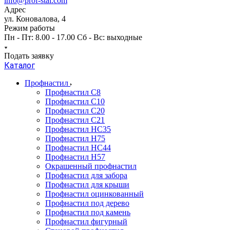
info@prof-stal.com
Адрес
ул. Коновалова, 4
Режим работы
Пн - Пт: 8.00 - 17.00 Сб - Вс: выходные
Подать заявку
Каталог
Профнастил
Профнастил С8
Профнастил С10
Профнастил С20
Профнастил С21
Профнастил НС35
Профнастил Н75
Профнастил HC44
Профнастил Н57
Окрашенный профнастил
Профнастил для забора
Профнастил для крыши
Профнастил оцинкованный
Профнастил под дерево
Профнастил под камень
Профнастил фигурный