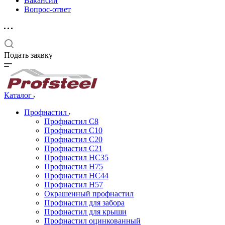
Вакансии
Вопрос-ответ
Подать заявку
Каталог
Профнастил
Профнастил С8
Профнастил С10
Профнастил С20
Профнастил С21
Профнастил НС35
Профнастил Н75
Профнастил HC44
Профнастил Н57
Окрашенный профнастил
Профнастил для забора
Профнастил для крыши
Профнастил оцинкованный