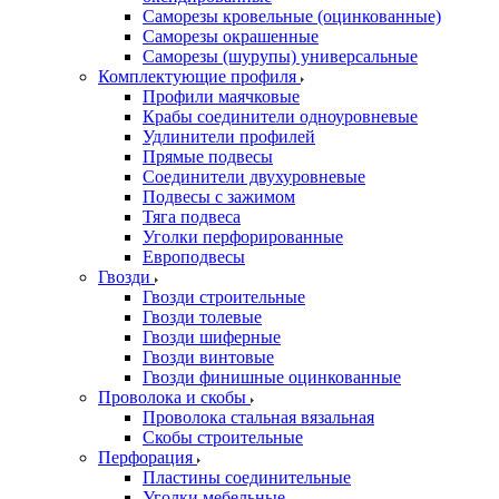
Саморезы кровельные (оцинкованные)
Саморезы окрашенные
Саморезы (шурупы) универсальные
Комплектующие профиля
Профили маячковые
Крабы соединители одноуровневые
Удлинители профилей
Прямые подвесы
Соединители двухуровневые
Подвесы с зажимом
Тяга подвеса
Уголки перфорированные
Европодвесы
Гвозди
Гвозди строительные
Гвозди толевые
Гвозди шиферные
Гвозди винтовые
Гвозди финишные оцинкованные
Проволока и скобы
Проволока стальная вязальная
Скобы строительные
Перфорация
Пластины соединительные
Уголки мебельные