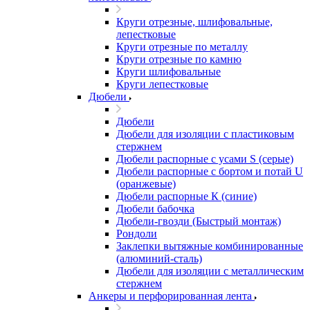
Круги отрезные, шлифовальные,
лепестковые
Круги отрезные по металлу
Круги отрезные по камню
Круги шлифовальные
Круги лепестковые
Дюбели
Дюбели
Дюбели для изоляции с пластиковым
стержнем
Дюбели распорные с усами S (серые)
Дюбели распорные c бортом и потай U
(оранжевые)
Дюбели распорные К (синие)
Дюбели бабочка
Дюбели-гвозди (Быстрый монтаж)
Рондоли
Заклепки вытяжные комбинированные
(алюминий-сталь)
Дюбели для изоляции с металлическим
стержнем
Анкеры и перфорированная лента