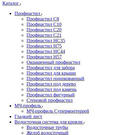
Каталог
Профнастил
Профнастил С8
Профнастил С10
Профнастил С20
Профнастил С21
Профнастил НС35
Профнастил Н75
Профнастил HC44
Профнастил Н57
Окрашенный профнастил
Профнастил для забора
Профнастил для крыши
Профнастил оцинкованный
Профнастил под дерево
Профнастил под камень
Профнастил фигурный
Стеновой профнастил
МЧ-профиль
МЧ-профиль Супермонтеррей
Гладкий лист
Водосточная система для кровли
Водосточные трубы
Желоб водосточный