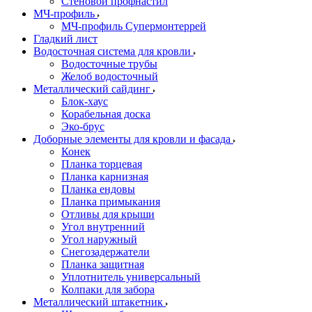
Стеновой профнастил
МЧ-профиль
МЧ-профиль Супермонтеррей
Гладкий лист
Водосточная система для кровли
Водосточные трубы
Желоб водосточный
Металлический сайдинг
Блок-хаус
Корабельная доска
Эко-брус
Доборные элементы для кровли и фасада
Конек
Планка торцевая
Планка карнизная
Планка ендовы
Планка примыкания
Отливы для крыши
Угол внутренний
Угол наружный
Снегозадержатели
Планка защитная
Уплотнитель универсальный
Колпаки для забора
Металлический штакетник