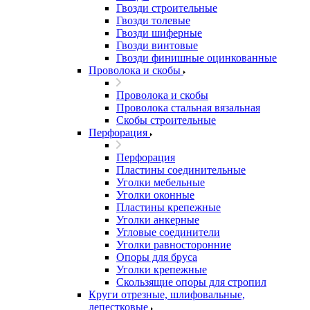
Гвозди строительные
Гвозди толевые
Гвозди шиферные
Гвозди винтовые
Гвозди финишные оцинкованные
Проволока и скобы
Проволока и скобы
Проволока стальная вязальная
Скобы строительные
Перфорация
Перфорация
Пластины соединительные
Уголки мебельные
Уголки оконные
Пластины крепежные
Уголки анкерные
Угловые соединители
Уголки равносторонние
Опоры для бруса
Уголки крепежные
Скользящие опоры для стропил
Круги отрезные, шлифовальные,
лепестковые