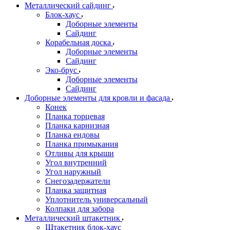
Металлический сайдинг
Блок-хаус
Доборные элементы
Сайдинг
Корабельная доска
Доборные элементы
Сайдинг
Эко-брус
Доборные элементы
Сайдинг
Доборные элементы для кровли и фасада
Конек
Планка торцевая
Планка карнизная
Планка ендовы
Планка примыкания
Отливы для крыши
Угол внутренний
Угол наружный
Снегозадержатели
Планка защитная
Уплотнитель универсальный
Колпаки для забора
Металлический штакетник
Штакетник блок-хаус