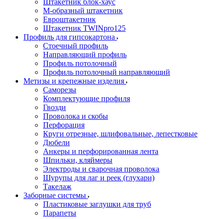
Штакетник блок-хаус
М-образный штакетник
Евроштакетник
Штакетник TWINpro125
Профиль для гипсокартона
Стоечный профиль
Направляющий профиль
Профиль потолочный
Профиль потолочный направляющий
Метизы и крепежные изделия
Саморезы
Комплектующие профиля
Гвозди
Проволока и скобы
Перфорация
Круги отрезные, шлифовальные, лепестковые
Дюбели
Анкеры и перфорированная лента
Шпильки, кляймеры
Электроды и сварочная проволока
Шурупы для лаг и реек (глухари)
Такелаж
Заборные системы
Пластиковые заглушки для труб
Парапеты