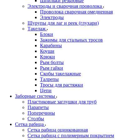
Шпильки резьбовые
Электроды и сварочная проволока
Проволока сварочная омедненная
Электроды
Шурупы для лаг и реек (глухари)
Такелаж
Блоки
Зажимы для стальных тросов
Карабины
Коуши
Крюки
Рым болты
Рым гайки
Скобы такелажные
Талрепы
Тросы для растяжки
Цепи
Заборные системы
Пластиковые заглушки для труб
Парапеты
Поперечины
Столбы
Сетка рабица
Сетка рабица оцинкованная
Сетка рабица с полимерным покрытием