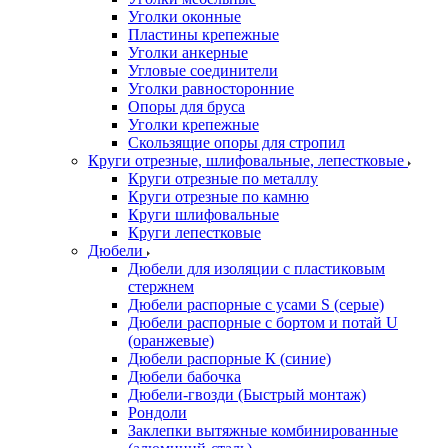
Уголки оконные
Пластины крепежные
Уголки анкерные
Угловые соединители
Уголки равносторонние
Опоры для бруса
Уголки крепежные
Скользящие опоры для стропил
Круги отрезные, шлифовальные, лепестковые
Круги отрезные по металлу
Круги отрезные по камню
Круги шлифовальные
Круги лепестковые
Дюбели
Дюбели для изоляции с пластиковым
стержнем
Дюбели распорные с усами S (серые)
Дюбели распорные c бортом и потай U
(оранжевые)
Дюбели распорные К (синие)
Дюбели бабочка
Дюбели-гвозди (Быстрый монтаж)
Рондоли
Заклепки вытяжные комбинированные