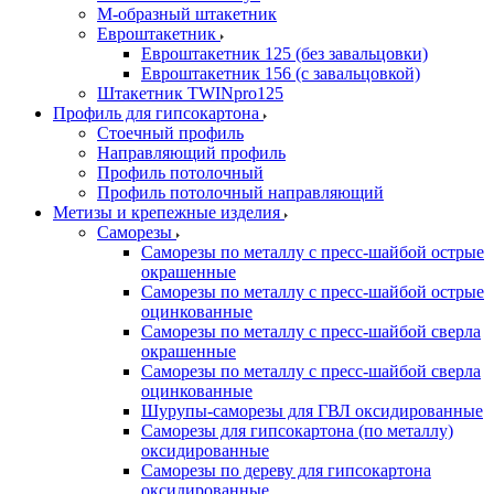
М-образный штакетник
Евроштакетник
Евроштакетник 125 (без завальцовки)
Евроштакетник 156 (с завальцовкой)
Штакетник TWINpro125
Профиль для гипсокартона
Стоечный профиль
Направляющий профиль
Профиль потолочный
Профиль потолочный направляющий
Метизы и крепежные изделия
Саморезы
Саморезы по металлу с пресс-шайбой острые
окрашенные
Саморезы по металлу с пресс-шайбой острые
оцинкованные
Саморезы по металлу с пресс-шайбой сверла
окрашенные
Саморезы по металлу с пресс-шайбой сверла
оцинкованные
Шурупы-саморезы для ГВЛ оксидированные
Саморезы для гипсокартона (по металлу)
оксидированные
Саморезы по дереву для гипсокартона
оксидированные