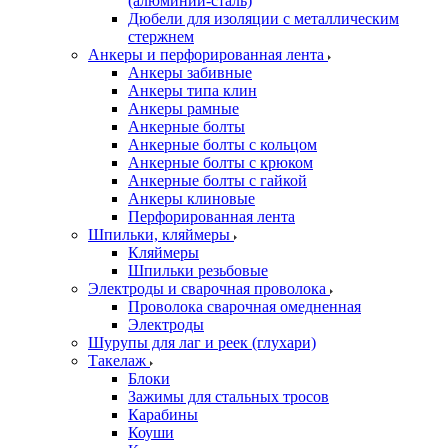
(алюминий-сталь)
Дюбели для изоляции с металлическим
стержнем
Анкеры и перфорированная лента
Анкеры забивные
Анкеры типа клин
Анкеры рамные
Анкерные болты
Анкерные болты с кольцом
Анкерные болты с крюком
Анкерные болты с гайкой
Анкеры клиновые
Перфорированная лента
Шпильки, кляймеры
Кляймеры
Шпильки резьбовые
Электроды и сварочная проволока
Проволока сварочная омедненная
Электроды
Шурупы для лаг и реек (глухари)
Такелаж
Блоки
Зажимы для стальных тросов
Карабины
Коуши