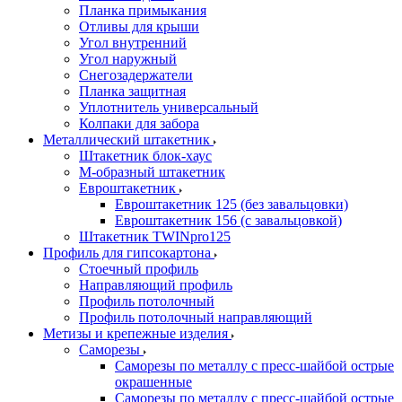
Планка примыкания
Отливы для крыши
Угол внутренний
Угол наружный
Снегозадержатели
Планка защитная
Уплотнитель универсальный
Колпаки для забора
Металлический штакетник
Штакетник блок-хаус
М-образный штакетник
Евроштакетник
Евроштакетник 125 (без завальцовки)
Евроштакетник 156 (с завальцовкой)
Штакетник TWINpro125
Профиль для гипсокартона
Стоечный профиль
Направляющий профиль
Профиль потолочный
Профиль потолочный направляющий
Метизы и крепежные изделия
Саморезы
Саморезы по металлу с пресс-шайбой острые
окрашенные
Саморезы по металлу с пресс-шайбой острые