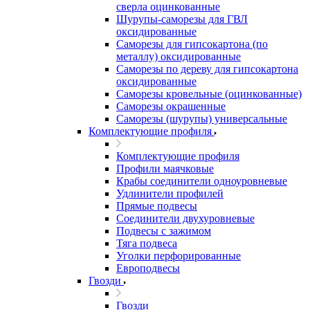
сверла оцинкованные
Шурупы-саморезы для ГВЛ
оксидированные
Саморезы для гипсокартона (по
металлу) оксидированные
Саморезы по дереву для гипсокартона
оксидированные
Саморезы кровельные (оцинкованные)
Саморезы окрашенные
Саморезы (шурупы) универсальные
Комплектующие профиля
Комплектующие профиля
Профили маячковые
Крабы соединители одноуровневые
Удлинители профилей
Прямые подвесы
Соединители двухуровневые
Подвесы с зажимом
Тяга подвеса
Уголки перфорированные
Европодвесы
Гвозди
Гвозди