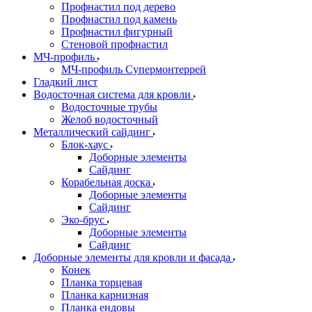
Профнастил под дерево
Профнастил под камень
Профнастил фигурный
Стеновой профнастил
МЧ-профиль
МЧ-профиль Супермонтеррей
Гладкий лист
Водосточная система для кровли
Водосточные трубы
Желоб водосточный
Металлический сайдинг
Блок-хаус
Доборные элементы
Сайдинг
Корабельная доска
Доборные элементы
Сайдинг
Эко-брус
Доборные элементы
Сайдинг
Доборные элементы для кровли и фасада
Конек
Планка торцевая
Планка карнизная
Планка ендовы