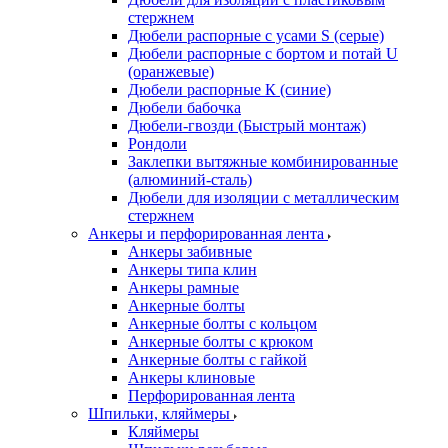
стержнем
Дюбели распорные с усами S (серые)
Дюбели распорные c бортом и потай U
(оранжевые)
Дюбели распорные К (синие)
Дюбели бабочка
Дюбели-гвозди (Быстрый монтаж)
Рондоли
Заклепки вытяжные комбинированные
(алюминий-сталь)
Дюбели для изоляции с металлическим
стержнем
Анкеры и перфорированная лента
Анкеры забивные
Анкеры типа клин
Анкеры рамные
Анкерные болты
Анкерные болты с кольцом
Анкерные болты с крюком
Анкерные болты с гайкой
Анкеры клиновые
Перфорированная лента
Шпильки, кляймеры
Кляймеры