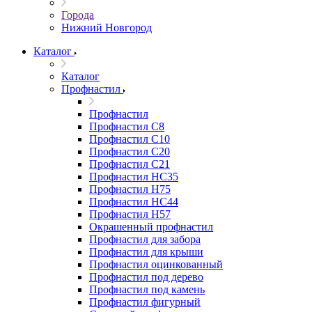
Города
Нижний Новгород
Каталог
Каталог
Профнастил
Профнастил
Профнастил С8
Профнастил С10
Профнастил С20
Профнастил С21
Профнастил НС35
Профнастил Н75
Профнастил HC44
Профнастил Н57
Окрашенный профнастил
Профнастил для забора
Профнастил для крыши
Профнастил оцинкованный
Профнастил под дерево
Профнастил под камень
Профнастил фигурный