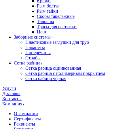
Крюки
Рым болты
Рым гайки
Скобы такелажные
Талрепы
Тросы для растяжки
Цепи
Заборные системы
Пластиковые заглушки для труб
Парапеты
Поперечины
Столбы
Сетка рабица
Сетка рабица оцинкованная
Сетка рабица с полимерным покрытием
Сетка рабица черная
Услуги
Доставка
Контакты
Компания
О компании
Сертификаты
Реквизиты