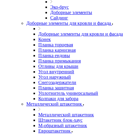
Эко-брус
Доборные элементы
Сайдинг
Доборные элементы для кровли и фасада
Доборные элементы для кровли и фасада
Конек
Планка торцевая
Планка карнизная
Планка ендовы
Планка примыкания
Отливы для крыши
Угол внутренний
Угол наружный
Снегозадержатели
Планка защитная
Уплотнитель универсальный
Колпаки для забора
Металлический штакетник
Металлический штакетник
Штакетник блок-хаус
М-образный штакетник
Евроштакетник