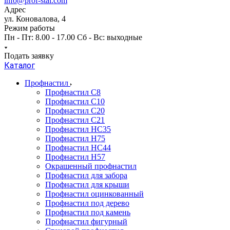
info@prof-stal.com
Адрес
ул. Коновалова, 4
Режим работы
Пн - Пт: 8.00 - 17.00 Сб - Вс: выходные
Подать заявку
Каталог
Профнастил
Профнастил С8
Профнастил С10
Профнастил С20
Профнастил С21
Профнастил НС35
Профнастил Н75
Профнастил HC44
Профнастил Н57
Окрашенный профнастил
Профнастил для забора
Профнастил для крыши
Профнастил оцинкованный
Профнастил под дерево
Профнастил под камень
Профнастил фигурный