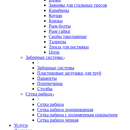
Зажимы для стальных тросов
Карабины
Коуши
Крюки
Рым болты
Рым гайки
Скобы такелажные
Талрепы
Тросы для растяжки
Цепи
Заборные системы
Заборные системы
Пластиковые заглушки для труб
Парапеты
Поперечины
Столбы
Сетка рабица
Сетка рабица
Сетка рабица оцинкованная
Сетка рабица с полимерным покрытием
Сетка рабица черная
Услуги