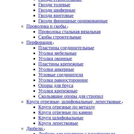
Гвозди толевые
Гвозди шиферные
Гвозди винтовые
Гвозди финишные оцинкованные
Проволока и скобы
Проволока стальная вязальная
Скобы строительные
Перфорация
Пластины соединительные
Уголки мебельные
Уголки оконные
Пластины крепежные
Уголки анкерные
Угловые соединители
Уголки равносторонние
Опоры для бруса
Уголки крепежные
Скользящие опоры для стропил
Круги отрезные, шлифовальные, лепестковые
Круги отрезные по металлу
Круги отрезные по камню
Круги шлифовальные
Круги лепестковые
Дюбели
Дюбели для изоляции с пластиковым