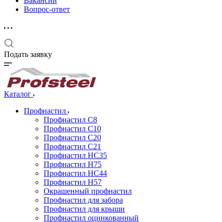
Вакансии
Вопрос-ответ
Подать заявку
Каталог
Профнастил
Профнастил С8
Профнастил С10
Профнастил С20
Профнастил С21
Профнастил НС35
Профнастил Н75
Профнастил HC44
Профнастил Н57
Окрашенный профнастил
Профнастил для забора
Профнастил для крыши
Профнастил оцинкованный