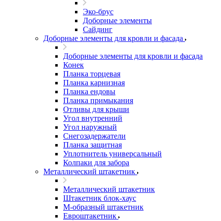
Эко-брус
Доборные элементы
Сайдинг
Доборные элементы для кровли и фасада
Доборные элементы для кровли и фасада
Конек
Планка торцевая
Планка карнизная
Планка ендовы
Планка примыкания
Отливы для крыши
Угол внутренний
Угол наружный
Снегозадержатели
Планка защитная
Уплотнитель универсальный
Колпаки для забора
Металлический штакетник
Металлический штакетник
Штакетник блок-хаус
М-образный штакетник
Евроштакетник