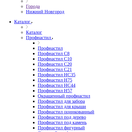
Города
Нижний Новгород
Каталог
Каталог
Профнастил
Профнастил
Профнастил С8
Профнастил С10
Профнастил С20
Профнастил С21
Профнастил НС35
Профнастил Н75
Профнастил HC44
Профнастил Н57
Окрашенный профнастил
Профнастил для забора
Профнастил для крыши
Профнастил оцинкованный
Профнастил под дерево
Профнастил под камень
Профнастил фигурный