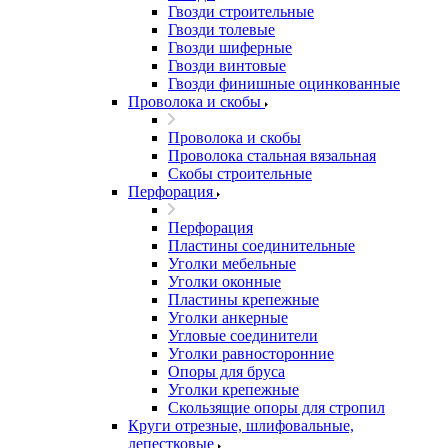
Гвозди строительные
Гвозди толевые
Гвозди шиферные
Гвозди винтовые
Гвозди финишные оцинкованные
Проволока и скобы
Проволока и скобы
Проволока стальная вязальная
Скобы строительные
Перфорация
Перфорация
Пластины соединительные
Уголки мебельные
Уголки оконные
Пластины крепежные
Уголки анкерные
Угловые соединители
Уголки равносторонние
Опоры для бруса
Уголки крепежные
Скользящие опоры для стропил
Круги отрезные, шлифовальные,
лепестковые