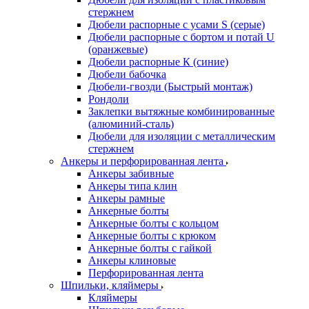
стержнем
Дюбели распорные с усами S (серые)
Дюбели распорные c бортом и потай U
(оранжевые)
Дюбели распорные К (синие)
Дюбели бабочка
Дюбели-гвозди (Быстрый монтаж)
Рондоли
Заклепки вытяжные комбинированные
(алюминий-сталь)
Дюбели для изоляции с металлическим
стержнем
Анкеры и перфорированная лента
Анкеры забивные
Анкеры типа клин
Анкеры рамные
Анкерные болты
Анкерные болты с кольцом
Анкерные болты с крюком
Анкерные болты с гайкой
Анкеры клиновые
Перфорированная лента
Шпильки, кляймеры
Кляймеры