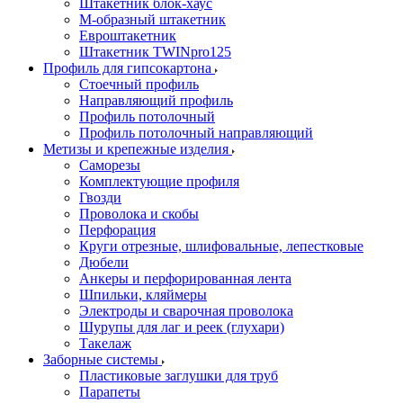
Штакетник блок-хаус
М-образный штакетник
Евроштакетник
Штакетник TWINpro125
Профиль для гипсокартона
Стоечный профиль
Направляющий профиль
Профиль потолочный
Профиль потолочный направляющий
Метизы и крепежные изделия
Саморезы
Комплектующие профиля
Гвозди
Проволока и скобы
Перфорация
Круги отрезные, шлифовальные, лепестковые
Дюбели
Анкеры и перфорированная лента
Шпильки, кляймеры
Электроды и сварочная проволока
Шурупы для лаг и реек (глухари)
Такелаж
Заборные системы
Пластиковые заглушки для труб
Парапеты