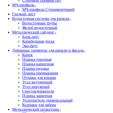
Стеновой профнастил
МЧ-профиль
МЧ-профиль Супермонтеррей
Гладкий лист
Водосточная система для кровли
Водосточные трубы
Желоб водосточный
Металлический сайдинг
Блок-хаус
Корабельная доска
Эко-брус
Доборные элементы для кровли и фасада
Конек
Планка торцевая
Планка карнизная
Планка ендовы
Планка примыкания
Отливы для крыши
Угол внутренний
Угол наружный
Снегозадержатели
Планка защитная
Уплотнитель универсальный
Колпаки для забора
Металлический штакетник