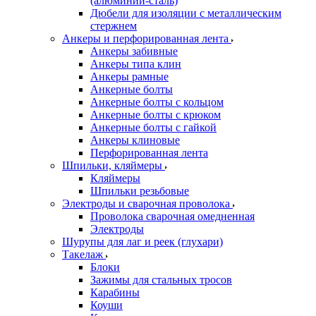
(алюминий-сталь)
Дюбели для изоляции с металлическим
стержнем
Анкеры и перфорированная лента
Анкеры забивные
Анкеры типа клин
Анкеры рамные
Анкерные болты
Анкерные болты с кольцом
Анкерные болты с крюком
Анкерные болты с гайкой
Анкеры клиновые
Перфорированная лента
Шпильки, кляймеры
Кляймеры
Шпильки резьбовые
Электроды и сварочная проволока
Проволока сварочная омедненная
Электроды
Шурупы для лаг и реек (глухари)
Такелаж
Блоки
Зажимы для стальных тросов
Карабины
Коуши