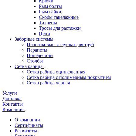
Крюки
Рым болты
Рым гайки
Скобы такелажные
Талрепы
Тросы для растяжки
Цепи
Заборные системы
Пластиковые заглушки для труб
Парапеты
Поперечины
Столбы
Сетка рабица
Сетка рабица оцинкованная
Сетка рабица с полимерным покрытием
Сетка рабица черная
Услуги
Доставка
Контакты
Компания
О компании
Сертификаты
Реквизиты