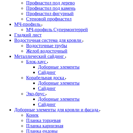
Профнастил под дерево
Профнастил под камень
Профнастил фигурный
Стеновой профнастил
МЧ-профиль
МЧ-профиль Супермонтеррей
Гладкий лист
Водосточная система для кровли
Водосточные трубы
Желоб водосточный
Металлический сайдинг
Блок-хаус
Доборные элементы
Сайдинг
Корабельная доска
Доборные элементы
Сайдинг
Эко-брус
Доборные элементы
Сайдинг
Доборные элементы для кровли и фасада
Конек
Планка торцевая
Планка карнизная
Планка ендовы