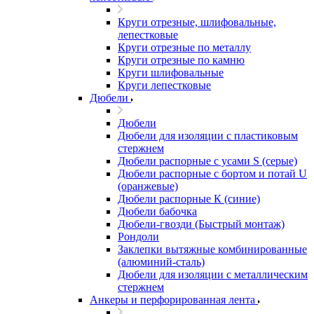
Круги отрезные, шлифовальные,
лепестковые
Круги отрезные по металлу
Круги отрезные по камню
Круги шлифовальные
Круги лепестковые
Дюбели
Дюбели
Дюбели для изоляции с пластиковым
стержнем
Дюбели распорные с усами S (серые)
Дюбели распорные c бортом и потай U
(оранжевые)
Дюбели распорные К (синие)
Дюбели бабочка
Дюбели-гвозди (Быстрый монтаж)
Рондоли
Заклепки вытяжные комбинированные
(алюминий-сталь)
Дюбели для изоляции с металлическим
стержнем
Анкеры и перфорированная лента