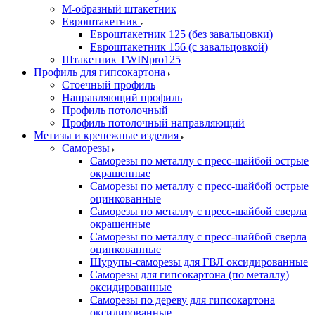
М-образный штакетник
Евроштакетник
Евроштакетник 125 (без завальцовки)
Евроштакетник 156 (с завальцовкой)
Штакетник TWINpro125
Профиль для гипсокартона
Стоечный профиль
Направляющий профиль
Профиль потолочный
Профиль потолочный направляющий
Метизы и крепежные изделия
Саморезы
Саморезы по металлу с пресс-шайбой острые
окрашенные
Саморезы по металлу с пресс-шайбой острые
оцинкованные
Саморезы по металлу с пресс-шайбой сверла
окрашенные
Саморезы по металлу с пресс-шайбой сверла
оцинкованные
Шурупы-саморезы для ГВЛ оксидированные
Саморезы для гипсокартона (по металлу)
оксидированные
Саморезы по дереву для гипсокартона
оксидированные