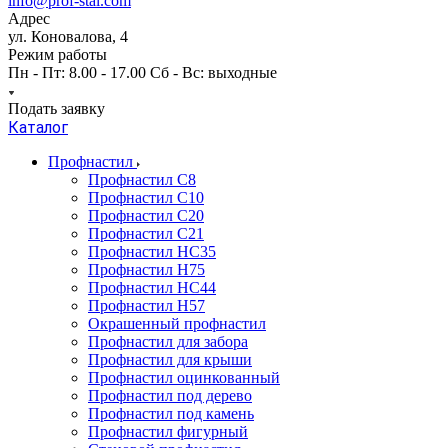
info@prof-stal.com
Адрес
ул. Коновалова, 4
Режим работы
Пн - Пт: 8.00 - 17.00 Сб - Вс: выходные
Подать заявку
Каталог
Профнастил
Профнастил С8
Профнастил С10
Профнастил С20
Профнастил С21
Профнастил НС35
Профнастил Н75
Профнастил HC44
Профнастил Н57
Окрашенный профнастил
Профнастил для забора
Профнастил для крыши
Профнастил оцинкованный
Профнастил под дерево
Профнастил под камень
Профнастил фигурный