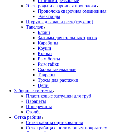
Шпильки резьбовые
Электроды и сварочная проволока
Проволока сварочная омедненная
Электроды
Шурупы для лаг и реек (глухари)
Такелаж
Блоки
Зажимы для стальных тросов
Карабины
Коуши
Крюки
Рым болты
Рым гайки
Скобы такелажные
Талрепы
Тросы для растяжки
Цепи
Заборные системы
Пластиковые заглушки для труб
Парапеты
Поперечины
Столбы
Сетка рабица
Сетка рабица оцинкованная
Сетка рабица с полимерным покрытием