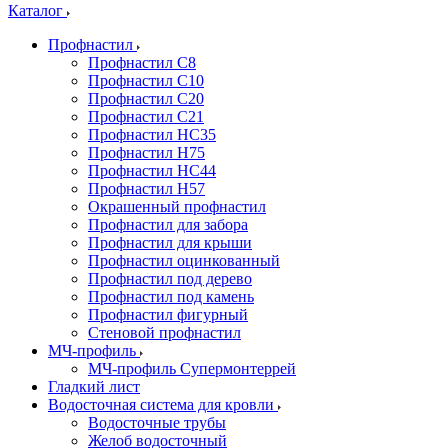
Каталог
Профнастил
Профнастил С8
Профнастил С10
Профнастил С20
Профнастил С21
Профнастил НС35
Профнастил Н75
Профнастил HC44
Профнастил Н57
Окрашенный профнастил
Профнастил для забора
Профнастил для крыши
Профнастил оцинкованный
Профнастил под дерево
Профнастил под камень
Профнастил фигурный
Стеновой профнастил
МЧ-профиль
МЧ-профиль Супермонтеррей
Гладкий лист
Водосточная система для кровли
Водосточные трубы
Желоб водосточный