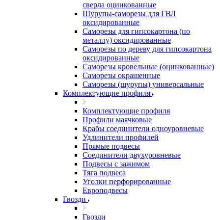
сверла оцинкованные
Шурупы-саморезы для ГВЛ
оксидированные
Саморезы для гипсокартона (по
металлу) оксидированные
Саморезы по дереву для гипсокартона
оксидированные
Саморезы кровельные (оцинкованные)
Саморезы окрашенные
Саморезы (шурупы) универсальные
Комплектующие профиля
Комплектующие профиля
Профили маячковые
Крабы соединители одноуровневые
Удлинители профилей
Прямые подвесы
Соединители двухуровневые
Подвесы с зажимом
Тяга подвеса
Уголки перфорированные
Европодвесы
Гвозди
Гвозди