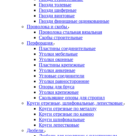
Гвозди толевые
Гвозди шиферные
Гвозди винтовые
Гвозди финишные оцинкованные
Проволока и скобы
Проволока стальная вязальная
Скобы строительные
Перфорация
Пластины соединительные
Уголки мебельные
Уголки оконные
Пластины крепежные
Уголки анкерные
Угловые соединители
Уголки равносторонние
Опоры для бруса
Уголки крепежные
Скользящие опоры для стропил
Круги отрезные, шлифовальные, лепестковые
Круги отрезные по металлу
Круги отрезные по камню
Круги шлифовальные
Круги лепестковые
Дюбели
Дюбели для изоляции с пластиковым