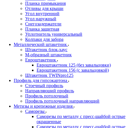
Планка примыкания
Отливы для крыши
Угол внутренний
Угол наружный
Снегозадержатели
Планка защитная
Уплотнитель универсальный
Колпаки для забора
Металлический штакетник
Штакетник блок-хаус
М-образный штакетник
Евроштакетник
Евроштакетник 125 (без завальцовки)
Евроштакетник 156 (с завальцовкой)
Штакетник TWINpro125
Профиль для гипсокартона
Стоечный профиль
Направляющий профиль
Профиль потолочный
Профиль потолочный направляющий
Метизы и крепежные изделия
Саморезы
Саморезы по металлу с пресс-шайбой острые
окрашенные
Саморезы по металлу с пресс-шайбой острые