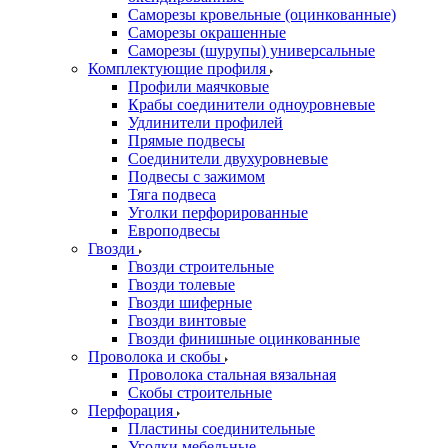
Саморезы кровельные (оцинкованные)
Саморезы окрашенные
Саморезы (шурупы) универсальные
Комплектующие профиля
Профили маячковые
Крабы соединители одноуровневые
Удлинители профилей
Прямые подвесы
Соединители двухуровневые
Подвесы с зажимом
Тяга подвеса
Уголки перфорированные
Европодвесы
Гвозди
Гвозди строительные
Гвозди толевые
Гвозди шиферные
Гвозди винтовые
Гвозди финишные оцинкованные
Проволока и скобы
Проволока стальная вязальная
Скобы строительные
Перфорация
Пластины соединительные
Уголки мебельные