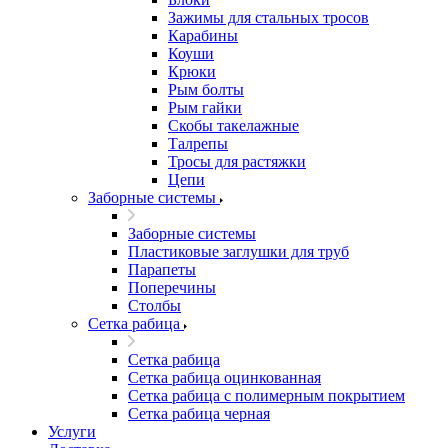
Зажимы для стальных тросов
Карабины
Коуши
Крюки
Рым болты
Рым гайки
Скобы такелажные
Талрепы
Тросы для растяжки
Цепи
Заборные системы
Заборные системы
Пластиковые заглушки для труб
Парапеты
Поперечины
Столбы
Сетка рабица
Сетка рабица
Сетка рабица оцинкованная
Сетка рабица с полимерным покрытием
Сетка рабица черная
Услуги