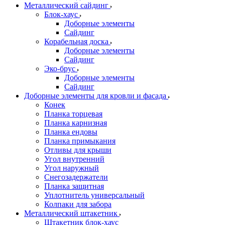
Металлический сайдинг
Блок-хаус
Доборные элементы
Сайдинг
Корабельная доска
Доборные элементы
Сайдинг
Эко-брус
Доборные элементы
Сайдинг
Доборные элементы для кровли и фасада
Конек
Планка торцевая
Планка карнизная
Планка ендовы
Планка примыкания
Отливы для крыши
Угол внутренний
Угол наружный
Снегозадержатели
Планка защитная
Уплотнитель универсальный
Колпаки для забора
Металлический штакетник
Штакетник блок-хаус