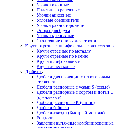
Уголки оконные
Пластины крепежные
Уголки анкерные
Угловые соединители
Уголки равносторонние
Опоры для бруса
Уголки крепежные
Скользящие опоры для стропил
Круги отрезные, шлифовальные, лепестковые
Круги отрезные по металлу
Круги отрезные по камню
Круги шлифовальные
Круги лепестковые
Дюбели
Дюбели для изоляции с пластиковым
стержнем
Дюбели распорные с усами S (серые)
Дюбели распорные c бортом и потай U
(оранжевые)
Дюбели распорные К (синие)
Дюбели бабочка
Дюбели-гвозди (Быстрый монтаж)
Рондоли
Заклепки вытяжные комбинированные