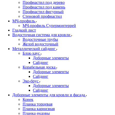
Профнастил под дерево
Профнастил под камень
Профнастил фигурный
Стеновой профнастил
МЧ-профиль
МЧ-профиль Супермонтеррей
Гладкий лист
Водосточная система для кровли
Водосточные трубы
Желоб водосточный
Металлический сайдинг
Блок-хаус
Доборные элементы
Сайдинг
Корабельная доска
Доборные элементы
Сайдинг
Эко-брус
Доборные элементы
Сайдинг
Доборные элементы для кровли и фасада
Конек
Планка торцевая
Планка карнизная
Планка ендовы