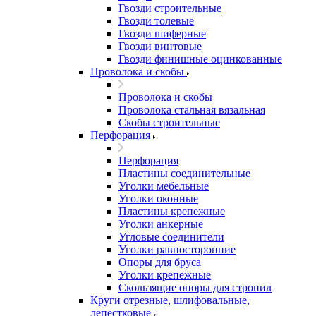
Гвозди строительные
Гвозди толевые
Гвозди шиферные
Гвозди винтовые
Гвозди финишные оцинкованные
Проволока и скобы
Проволока и скобы
Проволока стальная вязальная
Скобы строительные
Перфорация
Перфорация
Пластины соединительные
Уголки мебельные
Уголки оконные
Пластины крепежные
Уголки анкерные
Угловые соединители
Уголки равносторонние
Опоры для бруса
Уголки крепежные
Скользящие опоры для стропил
Круги отрезные, шлифовальные,
лепестковые