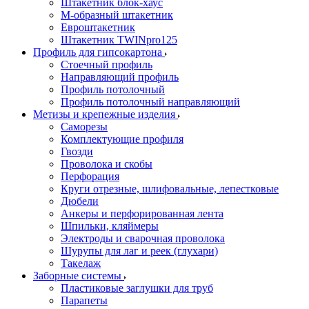
Штакетник блок-хаус
М-образный штакетник
Евроштакетник
Штакетник TWINpro125
Профиль для гипсокартона
Стоечный профиль
Направляющий профиль
Профиль потолочный
Профиль потолочный направляющий
Метизы и крепежные изделия
Саморезы
Комплектующие профиля
Гвозди
Проволока и скобы
Перфорация
Круги отрезные, шлифовальные, лепестковые
Дюбели
Анкеры и перфорированная лента
Шпильки, кляймеры
Электроды и сварочная проволока
Шурупы для лаг и реек (глухари)
Такелаж
Заборные системы
Пластиковые заглушки для труб
Парапеты