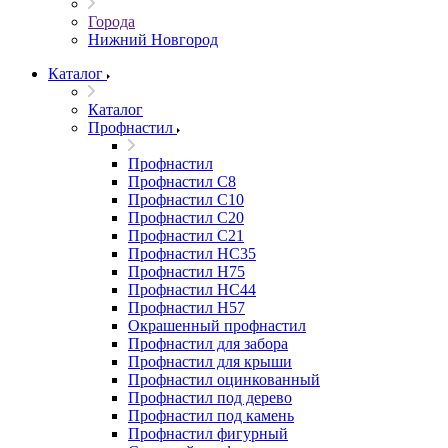
Города
Нижний Новгород
Каталог
Каталог
Профнастил
Профнастил
Профнастил С8
Профнастил С10
Профнастил С20
Профнастил С21
Профнастил НС35
Профнастил Н75
Профнастил HC44
Профнастил Н57
Окрашенный профнастил
Профнастил для забора
Профнастил для крыши
Профнастил оцинкованный
Профнастил под дерево
Профнастил под камень
Профнастил фигурный