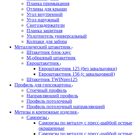
Планка примыкания
Отливы для крыши
Угол внутренний
Угол наружный
Снегозадержатели
Планка защитная
Уплотнитель универсальный
Колпаки для забора
Металлический штакетник
Штакетник блок-хаус
М-образный штакетник
Евроштакетник
Евроштакетник 125 (без завальцовки)
Евроштакетник 156 (с завальцовкой)
Штакетник TWINpro125
Профиль для гипсокартона
Стоечный профиль
Направляющий профиль
Профиль потолочный
Профиль потолочный направляющий
Метизы и крепежные изделия
Саморезы
Саморезы по металлу с пресс-шайбой острые
окрашенные
Саморезы по металлу с пресс-шайбой острые