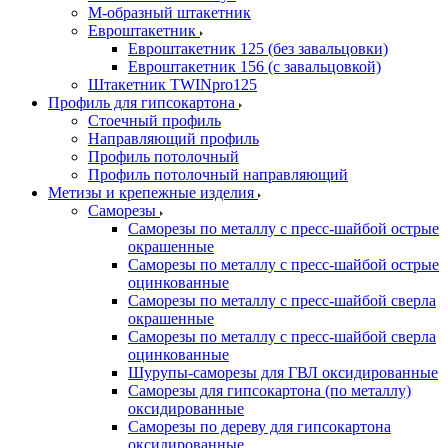
М-образный штакетник
Евроштакетник
Евроштакетник 125 (без завальцовки)
Евроштакетник 156 (с завальцовкой)
Штакетник TWINpro125
Профиль для гипсокартона
Стоечный профиль
Направляющий профиль
Профиль потолочный
Профиль потолочный направляющий
Метизы и крепежные изделия
Саморезы
Саморезы по металлу с пресс-шайбой острые
окрашенные
Саморезы по металлу с пресс-шайбой острые
оцинкованные
Саморезы по металлу с пресс-шайбой сверла
окрашенные
Саморезы по металлу с пресс-шайбой сверла
оцинкованные
Шурупы-саморезы для ГВЛ оксидированные
Саморезы для гипсокартона (по металлу)
оксидированные
Саморезы по дереву для гипсокартона
оксидированные