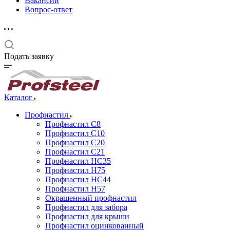
Вакансии
Вопрос-ответ
Подать заявку
Каталог
Профнастил
Профнастил С8
Профнастил С10
Профнастил С20
Профнастил С21
Профнастил НС35
Профнастил Н75
Профнастил HC44
Профнастил Н57
Окрашенный профнастил
Профнастил для забора
Профнастил для крыши
Профнастил оцинкованный