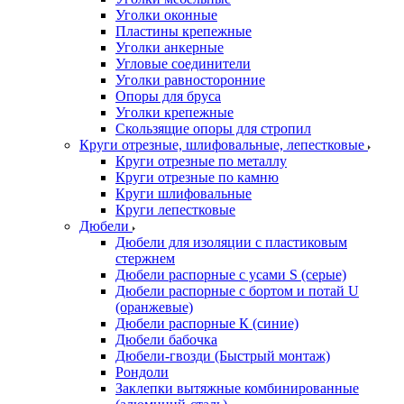
Уголки оконные
Пластины крепежные
Уголки анкерные
Угловые соединители
Уголки равносторонние
Опоры для бруса
Уголки крепежные
Скользящие опоры для стропил
Круги отрезные, шлифовальные, лепестковые
Круги отрезные по металлу
Круги отрезные по камню
Круги шлифовальные
Круги лепестковые
Дюбели
Дюбели для изоляции с пластиковым
стержнем
Дюбели распорные с усами S (серые)
Дюбели распорные c бортом и потай U
(оранжевые)
Дюбели распорные К (синие)
Дюбели бабочка
Дюбели-гвозди (Быстрый монтаж)
Рондоли
Заклепки вытяжные комбинированные