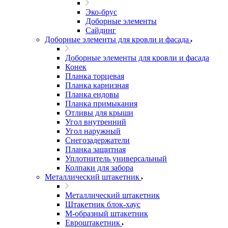
Эко-брус
Доборные элементы
Сайдинг
Доборные элементы для кровли и фасада
Доборные элементы для кровли и фасада
Конек
Планка торцевая
Планка карнизная
Планка ендовы
Планка примыкания
Отливы для крыши
Угол внутренний
Угол наружный
Снегозадержатели
Планка защитная
Уплотнитель универсальный
Колпаки для забора
Металлический штакетник
Металлический штакетник
Штакетник блок-хаус
М-образный штакетник
Евроштакетник