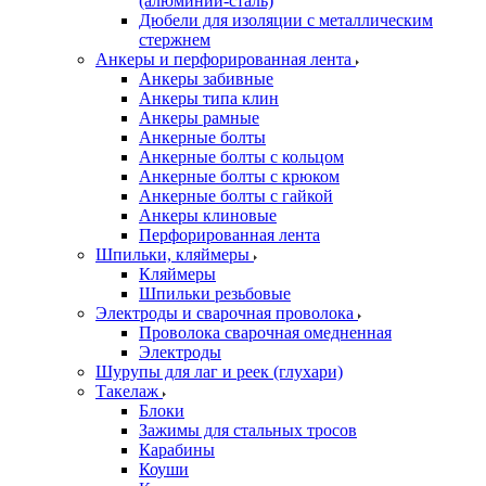
(алюминий-сталь)
Дюбели для изоляции с металлическим
стержнем
Анкеры и перфорированная лента
Анкеры забивные
Анкеры типа клин
Анкеры рамные
Анкерные болты
Анкерные болты с кольцом
Анкерные болты с крюком
Анкерные болты с гайкой
Анкеры клиновые
Перфорированная лента
Шпильки, кляймеры
Кляймеры
Шпильки резьбовые
Электроды и сварочная проволока
Проволока сварочная омедненная
Электроды
Шурупы для лаг и реек (глухари)
Такелаж
Блоки
Зажимы для стальных тросов
Карабины
Коуши