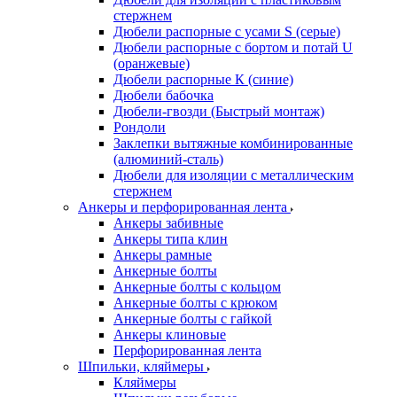
стержнем
Дюбели распорные с усами S (серые)
Дюбели распорные c бортом и потай U
(оранжевые)
Дюбели распорные К (синие)
Дюбели бабочка
Дюбели-гвозди (Быстрый монтаж)
Рондоли
Заклепки вытяжные комбинированные
(алюминий-сталь)
Дюбели для изоляции с металлическим
стержнем
Анкеры и перфорированная лента
Анкеры забивные
Анкеры типа клин
Анкеры рамные
Анкерные болты
Анкерные болты с кольцом
Анкерные болты с крюком
Анкерные болты с гайкой
Анкеры клиновые
Перфорированная лента
Шпильки, кляймеры
Кляймеры