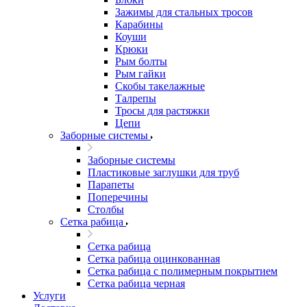
Зажимы для стальных тросов
Карабины
Коуши
Крюки
Рым болты
Рым гайки
Скобы такелажные
Талрепы
Тросы для растяжки
Цепи
Заборные системы
Заборные системы
Пластиковые заглушки для труб
Парапеты
Поперечины
Столбы
Сетка рабица
Сетка рабица
Сетка рабица оцинкованная
Сетка рабица с полимерным покрытием
Сетка рабица черная
Услуги