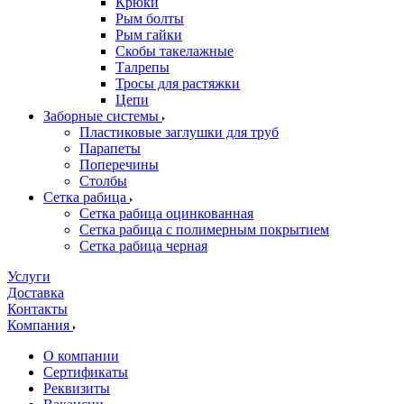
Крюки
Рым болты
Рым гайки
Скобы такелажные
Талрепы
Тросы для растяжки
Цепи
Заборные системы
Пластиковые заглушки для труб
Парапеты
Поперечины
Столбы
Сетка рабица
Сетка рабица оцинкованная
Сетка рабица с полимерным покрытием
Сетка рабица черная
Услуги
Доставка
Контакты
Компания
О компании
Сертификаты
Реквизиты