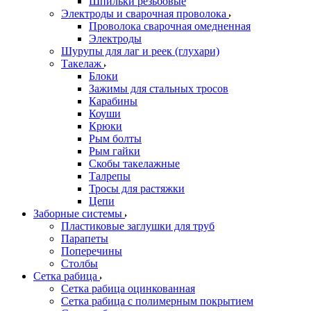
Шпильки резьбовые
Электроды и сварочная проволока
Проволока сварочная омедненная
Электроды
Шурупы для лаг и реек (глухари)
Такелаж
Блоки
Зажимы для стальных тросов
Карабины
Коуши
Крюки
Рым болты
Рым гайки
Скобы такелажные
Талрепы
Тросы для растяжки
Цепи
Заборные системы
Пластиковые заглушки для труб
Парапеты
Поперечины
Столбы
Сетка рабица
Сетка рабица оцинкованная
Сетка рабица с полимерным покрытием