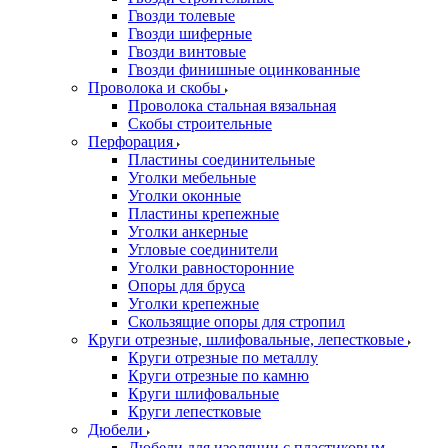
Гвозди толевые
Гвозди шиферные
Гвозди винтовые
Гвозди финишные оцинкованные
Проволока и скобы
Проволока стальная вязальная
Скобы строительные
Перфорация
Пластины соединительные
Уголки мебельные
Уголки оконные
Пластины крепежные
Уголки анкерные
Угловые соединители
Уголки равносторонние
Опоры для бруса
Уголки крепежные
Скользящие опоры для стропил
Круги отрезные, шлифовальные, лепестковые
Круги отрезные по металлу
Круги отрезные по камню
Круги шлифовальные
Круги лепестковые
Дюбели
Дюбели для изоляции с пластиковым