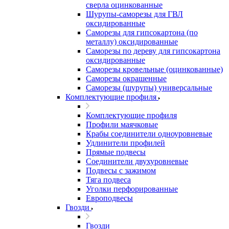
сверла оцинкованные
Шурупы-саморезы для ГВЛ
оксидированные
Саморезы для гипсокартона (по
металлу) оксидированные
Саморезы по дереву для гипсокартона
оксидированные
Саморезы кровельные (оцинкованные)
Саморезы окрашенные
Саморезы (шурупы) универсальные
Комплектующие профиля
Комплектующие профиля
Профили маячковые
Крабы соединители одноуровневые
Удлинители профилей
Прямые подвесы
Соединители двухуровневые
Подвесы с зажимом
Тяга подвеса
Уголки перфорированные
Европодвесы
Гвозди
Гвозди