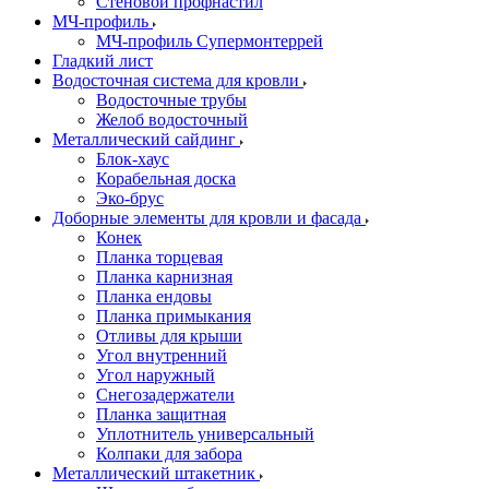
Стеновой профнастил
МЧ-профиль
МЧ-профиль Супермонтеррей
Гладкий лист
Водосточная система для кровли
Водосточные трубы
Желоб водосточный
Металлический сайдинг
Блок-хаус
Корабельная доска
Эко-брус
Доборные элементы для кровли и фасада
Конек
Планка торцевая
Планка карнизная
Планка ендовы
Планка примыкания
Отливы для крыши
Угол внутренний
Угол наружный
Снегозадержатели
Планка защитная
Уплотнитель универсальный
Колпаки для забора
Металлический штакетник