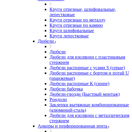
Круги отрезные, шлифовальные,
лепестковые
Круги отрезные по металлу
Круги отрезные по камню
Круги шлифовальные
Круги лепестковые
Дюбели
Дюбели
Дюбели для изоляции с пластиковым
стержнем
Дюбели распорные с усами S (серые)
Дюбели распорные c бортом и потай U
(оранжевые)
Дюбели распорные К (синие)
Дюбели бабочка
Дюбели-гвозди (Быстрый монтаж)
Рондоли
Заклепки вытяжные комбинированные
(алюминий-сталь)
Дюбели для изоляции с металлическим
стержнем
Анкеры и перфорированная лента