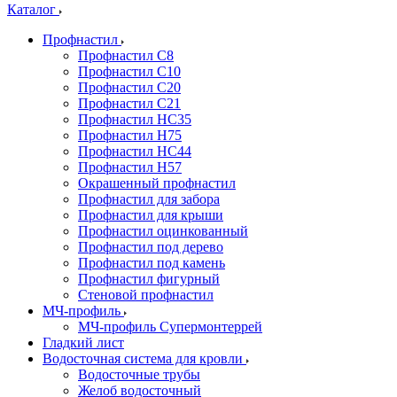
Каталог
Профнастил
Профнастил С8
Профнастил С10
Профнастил С20
Профнастил С21
Профнастил НС35
Профнастил Н75
Профнастил HC44
Профнастил Н57
Окрашенный профнастил
Профнастил для забора
Профнастил для крыши
Профнастил оцинкованный
Профнастил под дерево
Профнастил под камень
Профнастил фигурный
Стеновой профнастил
МЧ-профиль
МЧ-профиль Супермонтеррей
Гладкий лист
Водосточная система для кровли
Водосточные трубы
Желоб водосточный