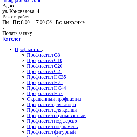
info@prof-stal.com
Адрес
ул. Коновалова, 4
Режим работы
Пн - Пт: 8.00 - 17.00 Сб - Вс: выходные
Подать заявку
Каталог
Профнастил
Профнастил С8
Профнастил С10
Профнастил С20
Профнастил С21
Профнастил НС35
Профнастил Н75
Профнастил HC44
Профнастил Н57
Окрашенный профнастил
Профнастил для забора
Профнастил для крыши
Профнастил оцинкованный
Профнастил под дерево
Профнастил под камень
Профнастил фигурный