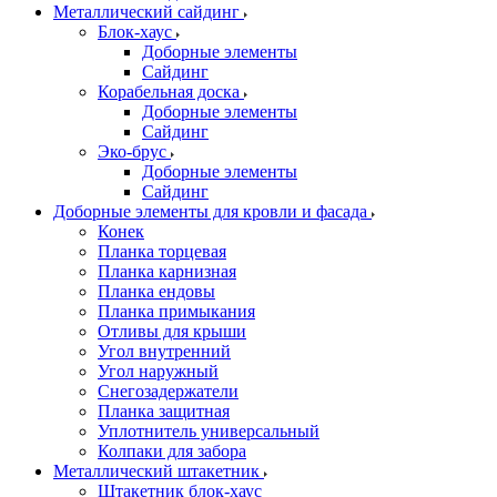
Металлический сайдинг
Блок-хаус
Доборные элементы
Сайдинг
Корабельная доска
Доборные элементы
Сайдинг
Эко-брус
Доборные элементы
Сайдинг
Доборные элементы для кровли и фасада
Конек
Планка торцевая
Планка карнизная
Планка ендовы
Планка примыкания
Отливы для крыши
Угол внутренний
Угол наружный
Снегозадержатели
Планка защитная
Уплотнитель универсальный
Колпаки для забора
Металлический штакетник
Штакетник блок-хаус