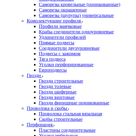
Саморезы кровельные (оцинкованные)
Саморезы окрашенные
Саморезы (шурупы) универсальные
Комплектующие профиля
Профили маячковые
Крабы соединители одноуровневые
Удлинители профилей
Прямые подвесы
Соединители двухуровневые
Подвесы с зажимом
Тяга подвеса
Уголки перфорированные
Европодвесы
Гвозди
Гвозди строительные
Гвозди толевые
Гвозди шиферные
Гвозди винтовые
Гвозди финишные оцинкованные
Проволока и скобы
Проволока стальная вязальная
Скобы строительные
Перфорация
Пластины соединительные
Уголки мебельные