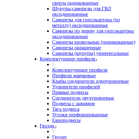
сверла оцинкованные
Шурупы-саморезы для ГВЛ
оксидированные
Саморезы для гипсокартона (по
металлу) оксидированные
Саморезы по дереву для гипсокартона
оксидированные
Саморезы кровельные (оцинкованные)
Саморезы окрашенные
Саморезы (шурупы) универсальные
Комплектующие профиля
Комплектующие профиля
Профили маячковые
Крабы соединители одноуровневые
Удлинители профилей
Прямые подвесы
Соединители двухуровневые
Подвесы с зажимом
Тяга подвеса
Уголки перфорированные
Европодвесы
Гвозди
Гвозди