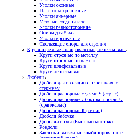
Уголки оконные
Пластины крепежные
Уголки анкерные
Угловые соединители
Уголки равносторонние
Опоры для бруса
Уголки крепежные
Скользящие опоры для стропил
Круги отрезные, шлифовальные, лепестковые
Круги отрезные по металлу
Круги отрезные по камню
Круги шлифовальные
Круги лепестковые
Дюбели
Дюбели для изоляции с пластиковым
стержнем
Дюбели распорные с усами S (серые)
Дюбели распорные c бортом и потай U
(оранжевые)
Дюбели распорные К (синие)
Дюбели бабочка
Дюбели-гвозди (Быстрый монтаж)
Рондоли
Заклепки вытяжные комбинированные