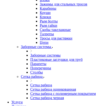
Зажимы для стальных тросов
Карабины
Коуши
Крюки
Рым болты
Рым гайки
Скобы такелажные
Талрепы
Тросы для растяжки
Цепи
Заборные системы
Заборные системы
Пластиковые заглушки для труб
Парапеты
Поперечины
Столбы
Сетка рабица
Сетка рабица
Сетка рабица оцинкованная
Сетка рабица с полимерным покрытием
Сетка рабица черная
Услуги