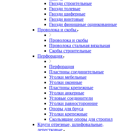
Гвозди строительные
Гвозди толевые
Гвозди шиферные
Гвозди винтовые
Гвозди финишные оцинкованные
Проволока и скобы
Проволока и скобы
Проволока стальная вязальная
Скобы строительные
Перфорация
Перфорация
Пластины соединительные
Уголки мебельные
Уголки оконные
Пластины крепежные
Уголки анкерные
Угловые соединители
Уголки равносторонние
Опоры для бруса
Уголки крепежные
Скользящие опоры для стропил
Круги отрезные, шлифовальные,
лепестковые