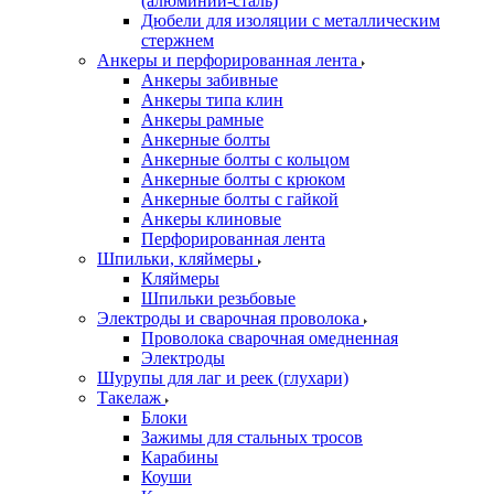
(алюминий-сталь)
Дюбели для изоляции с металлическим
стержнем
Анкеры и перфорированная лента
Анкеры забивные
Анкеры типа клин
Анкеры рамные
Анкерные болты
Анкерные болты с кольцом
Анкерные болты с крюком
Анкерные болты с гайкой
Анкеры клиновые
Перфорированная лента
Шпильки, кляймеры
Кляймеры
Шпильки резьбовые
Электроды и сварочная проволока
Проволока сварочная омедненная
Электроды
Шурупы для лаг и реек (глухари)
Такелаж
Блоки
Зажимы для стальных тросов
Карабины
Коуши