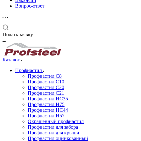
Вакансии
Вопрос-ответ
Подать заявку
Каталог
Профнастил
Профнастил С8
Профнастил С10
Профнастил С20
Профнастил С21
Профнастил НС35
Профнастил Н75
Профнастил HC44
Профнастил Н57
Окрашенный профнастил
Профнастил для забора
Профнастил для крыши
Профнастил оцинкованный