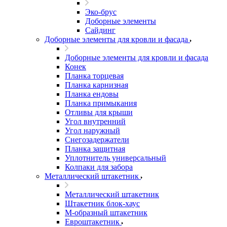
Эко-брус
Доборные элементы
Сайдинг
Доборные элементы для кровли и фасада
Доборные элементы для кровли и фасада
Конек
Планка торцевая
Планка карнизная
Планка ендовы
Планка примыкания
Отливы для крыши
Угол внутренний
Угол наружный
Снегозадержатели
Планка защитная
Уплотнитель универсальный
Колпаки для забора
Металлический штакетник
Металлический штакетник
Штакетник блок-хаус
М-образный штакетник
Евроштакетник