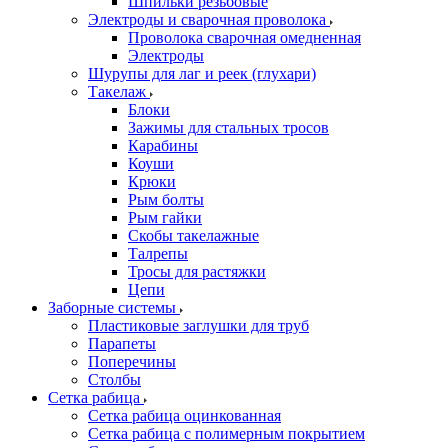
Шпильки резьбовые
Электроды и сварочная проволока
Проволока сварочная омедненная
Электроды
Шурупы для лаг и реек (глухари)
Такелаж
Блоки
Зажимы для стальных тросов
Карабины
Коуши
Крюки
Рым болты
Рым гайки
Скобы такелажные
Талрепы
Тросы для растяжки
Цепи
Заборные системы
Пластиковые заглушки для труб
Парапеты
Поперечины
Столбы
Сетка рабица
Сетка рабица оцинкованная
Сетка рабица с полимерным покрытием