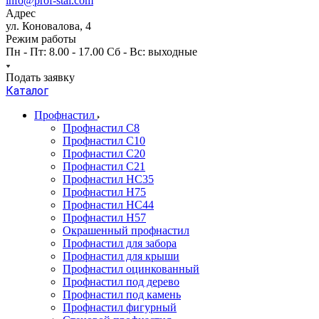
info@prof-stal.com
Адрес
ул. Коновалова, 4
Режим работы
Пн - Пт: 8.00 - 17.00 Сб - Вс: выходные
Подать заявку
Каталог
Профнастил
Профнастил С8
Профнастил С10
Профнастил С20
Профнастил С21
Профнастил НС35
Профнастил Н75
Профнастил HC44
Профнастил Н57
Окрашенный профнастил
Профнастил для забора
Профнастил для крыши
Профнастил оцинкованный
Профнастил под дерево
Профнастил под камень
Профнастил фигурный