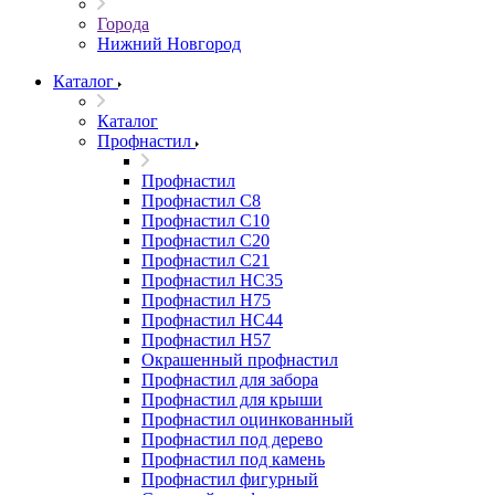
Города
Нижний Новгород
Каталог
Каталог
Профнастил
Профнастил
Профнастил С8
Профнастил С10
Профнастил С20
Профнастил С21
Профнастил НС35
Профнастил Н75
Профнастил HC44
Профнастил Н57
Окрашенный профнастил
Профнастил для забора
Профнастил для крыши
Профнастил оцинкованный
Профнастил под дерево
Профнастил под камень
Профнастил фигурный