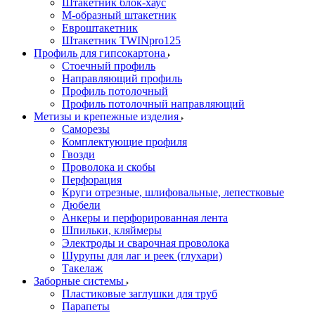
Штакетник блок-хаус
М-образный штакетник
Евроштакетник
Штакетник TWINpro125
Профиль для гипсокартона
Стоечный профиль
Направляющий профиль
Профиль потолочный
Профиль потолочный направляющий
Метизы и крепежные изделия
Саморезы
Комплектующие профиля
Гвозди
Проволока и скобы
Перфорация
Круги отрезные, шлифовальные, лепестковые
Дюбели
Анкеры и перфорированная лента
Шпильки, кляймеры
Электроды и сварочная проволока
Шурупы для лаг и реек (глухари)
Такелаж
Заборные системы
Пластиковые заглушки для труб
Парапеты