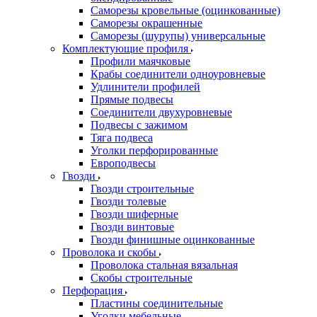
Саморезы кровельные (оцинкованные)
Саморезы окрашенные
Саморезы (шурупы) универсальные
Комплектующие профиля
Профили маячковые
Крабы соединители одноуровневые
Удлинители профилей
Прямые подвесы
Соединители двухуровневые
Подвесы с зажимом
Тяга подвеса
Уголки перфорированные
Европодвесы
Гвозди
Гвозди строительные
Гвозди толевые
Гвозди шиферные
Гвозди винтовые
Гвозди финишные оцинкованные
Проволока и скобы
Проволока стальная вязальная
Скобы строительные
Перфорация
Пластины соединительные
Уголки мебельные