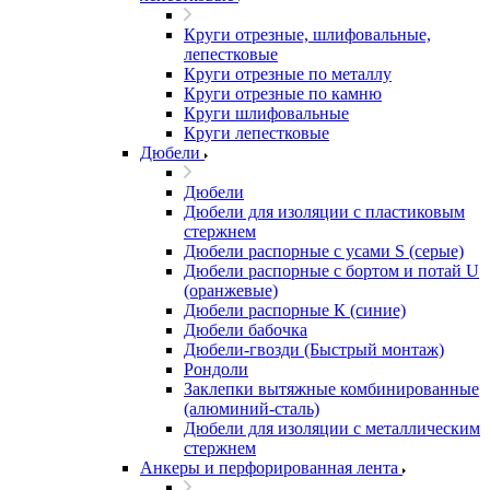
Круги отрезные, шлифовальные,
лепестковые
Круги отрезные по металлу
Круги отрезные по камню
Круги шлифовальные
Круги лепестковые
Дюбели
Дюбели
Дюбели для изоляции с пластиковым
стержнем
Дюбели распорные с усами S (серые)
Дюбели распорные c бортом и потай U
(оранжевые)
Дюбели распорные К (синие)
Дюбели бабочка
Дюбели-гвозди (Быстрый монтаж)
Рондоли
Заклепки вытяжные комбинированные
(алюминий-сталь)
Дюбели для изоляции с металлическим
стержнем
Анкеры и перфорированная лента