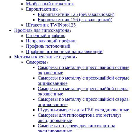
М-образный штакетник
Евроштакетник
Евроштакетник 125 (без завальцовки)
Евроштакетник 156 (с завальцовкой)
Штакетник TWINpro125
Профиль для гипсокартона
Стоечный профиль
Направляющий профиль
Профиль потолочный
Профиль потолочный направляющий
Метизы и крепежные изделия
Саморезы
Саморезы по металлу с пресс-шайбой острые
окрашенные
Саморезы по металлу с пресс-шайбой острые
оцинкованные
Саморезы по металлу с пресс-шайбой сверла
окрашенные
Саморезы по металлу с пресс-шайбой сверла
оцинкованные
Шурупы-саморезы для ГВЛ оксидированные
Саморезы для гипсокартона (по металлу)
оксидированные
Саморезы по дереву для гипсокартона
оксидированные