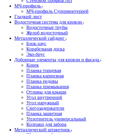
Стеновой профнастил
МЧ-профиль
МЧ-профиль Супермонтеррей
Гладкий лист
Водосточная система для кровли
Водосточные трубы
Желоб водосточный
Металлический сайдинг
Блок-хаус
Корабельная доска
Эко-брус
Доборные элементы для кровли и фасада
Конек
Планка торцевая
Планка карнизная
Планка ендовы
Планка примыкания
Отливы для крыши
Угол внутренний
Угол наружный
Снегозадержатели
Планка защитная
Уплотнитель универсальный
Колпаки для забора
Металлический штакетник