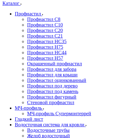
Каталог
Профнастил
Профнастил С8
Профнастил С10
Профнастил С20
Профнастил С21
Профнастил НС35
Профнастил Н75
Профнастил HC44
Профнастил Н57
Окрашенный профнастил
Профнастил для забора
Профнастил для крыши
Профнастил оцинкованный
Профнастил под дерево
Профнастил под камень
Профнастил фигурный
Стеновой профнастил
МЧ-профиль
МЧ-профиль Супермонтеррей
Гладкий лист
Водосточная система для кровли
Водосточные трубы
Желоб водосточный