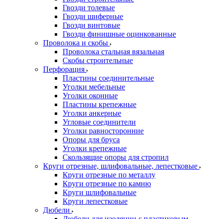
Гвозди толевые
Гвозди шиферные
Гвозди винтовые
Гвозди финишные оцинкованные
Проволока и скобы
Проволока стальная вязальная
Скобы строительные
Перфорация
Пластины соединительные
Уголки мебельные
Уголки оконные
Пластины крепежные
Уголки анкерные
Угловые соединители
Уголки равносторонние
Опоры для бруса
Уголки крепежные
Скользящие опоры для стропил
Круги отрезные, шлифовальные, лепестковые
Круги отрезные по металлу
Круги отрезные по камню
Круги шлифовальные
Круги лепестковые
Дюбели
Дюбели для изоляции с пластиковым