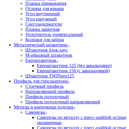
Планка примыкания
Отливы для крыши
Угол внутренний
Угол наружный
Снегозадержатели
Планка защитная
Уплотнитель универсальный
Колпаки для забора
Металлический штакетник
Штакетник блок-хаус
М-образный штакетник
Евроштакетник
Евроштакетник 125 (без завальцовки)
Евроштакетник 156 (с завальцовкой)
Штакетник TWINpro125
Профиль для гипсокартона
Стоечный профиль
Направляющий профиль
Профиль потолочный
Профиль потолочный направляющий
Метизы и крепежные изделия
Саморезы
Саморезы по металлу с пресс-шайбой острые
окрашенные
Саморезы по металлу с пресс-шайбой острые