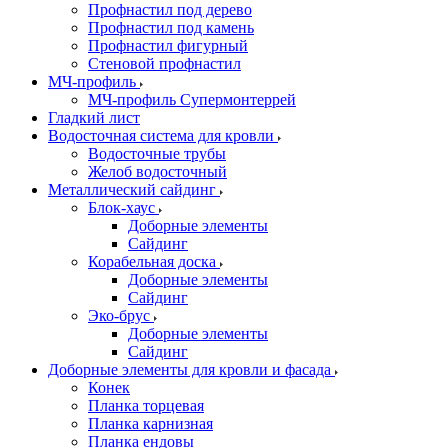
Профнастил под дерево
Профнастил под камень
Профнастил фигурный
Стеновой профнастил
МЧ-профиль
МЧ-профиль Супермонтеррей
Гладкий лист
Водосточная система для кровли
Водосточные трубы
Желоб водосточный
Металлический сайдинг
Блок-хаус
Доборные элементы
Сайдинг
Корабельная доска
Доборные элементы
Сайдинг
Эко-брус
Доборные элементы
Сайдинг
Доборные элементы для кровли и фасада
Конек
Планка торцевая
Планка карнизная
Планка ендовы