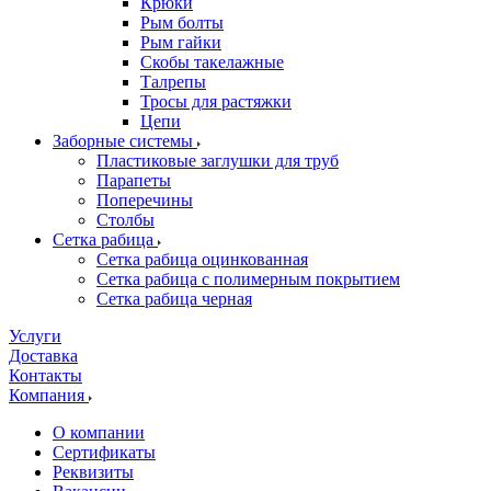
Крюки
Рым болты
Рым гайки
Скобы такелажные
Талрепы
Тросы для растяжки
Цепи
Заборные системы
Пластиковые заглушки для труб
Парапеты
Поперечины
Столбы
Сетка рабица
Сетка рабица оцинкованная
Сетка рабица с полимерным покрытием
Сетка рабица черная
Услуги
Доставка
Контакты
Компания
О компании
Сертификаты
Реквизиты