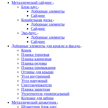
Металлический сайдинг
Блок-хаус
Доборные элементы
Сайдинг
Корабельная доска
Доборные элементы
Сайдинг
Эко-брус
Доборные элементы
Сайдинг
Доборные элементы для кровли и фасада
Конек
Планка торцевая
Планка карнизная
Планка ендовы
Планка примыкания
Отливы для крыши
Угол внутренний
Угол наружный
Снегозадержатели
Планка защитная
Уплотнитель универсальный
Колпаки для забора
Металлический штакетник
Штакетник блок-хаус