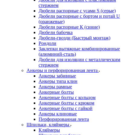
стержнем
Дюбели распорные с усами S (серые)
Дюбели распорные c бортом и потай U
(оранжевые)
Дюбели распорные К (синие)
Дюбели бабочка
Дюбели-гвозди (Быстрый монтаж)
Рондоли
Заклепки вытяжные комбинированные
(алюминий-сталь)
Дюбели для изоляции с металлическим
стержнем
Анкеры и перфорированная лента
Анкеры забивные
Анкеры типа клин
Анкеры рамные
Анкерные болты
Анкерные болты с кольцом
Анкерные болты с крюком
Анкерные болты с гайкой
Анкеры клиновые
Перфорированная лента
Шпильки, кляймеры
Кляймеры