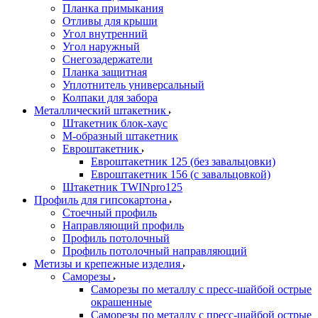
Планка примыкания
Отливы для крыши
Угол внутренний
Угол наружный
Снегозадержатели
Планка защитная
Уплотнитель универсальный
Колпаки для забора
Металлический штакетник
Штакетник блок-хаус
М-образный штакетник
Евроштакетник
Евроштакетник 125 (без завальцовки)
Евроштакетник 156 (с завальцовкой)
Штакетник TWINpro125
Профиль для гипсокартона
Стоечный профиль
Направляющий профиль
Профиль потолочный
Профиль потолочный направляющий
Метизы и крепежные изделия
Саморезы
Саморезы по металлу с пресс-шайбой острые
окрашенные
Саморезы по металлу с пресс-шайбой острые