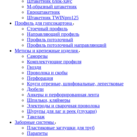
Штакетник блок-хаус
М-образный штакетник
Евроштакетник
Штакетник TWINpro125
Профиль для гипсокартона
Стоечный профиль
Направляющий профиль
Профиль потолочный
Профиль потолочный направляющий
Метизы и крепежные изделия
Саморезы
Комплектующие профиля
Гвозди
Проволока и скобы
Перфорация
Круги отрезные, шлифовальные, лепестковые
Дюбели
Анкеры и перфорированная лента
Шпильки, кляймеры
Электроды и сварочная проволока
Шурупы для лаг и реек (глухари)
Такелаж
Заборные системы
Пластиковые заглушки для труб
Парапеты