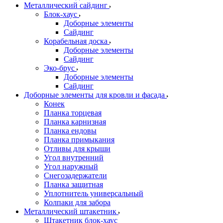
Металлический сайдинг
Блок-хаус
Доборные элементы
Сайдинг
Корабельная доска
Доборные элементы
Сайдинг
Эко-брус
Доборные элементы
Сайдинг
Доборные элементы для кровли и фасада
Конек
Планка торцевая
Планка карнизная
Планка ендовы
Планка примыкания
Отливы для крыши
Угол внутренний
Угол наружный
Снегозадержатели
Планка защитная
Уплотнитель универсальный
Колпаки для забора
Металлический штакетник
Штакетник блок-хаус