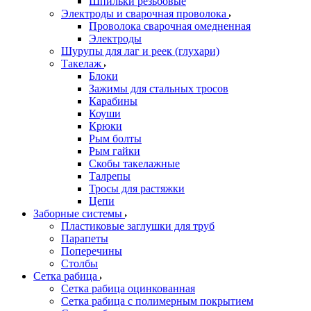
Шпильки резьбовые
Электроды и сварочная проволока
Проволока сварочная омедненная
Электроды
Шурупы для лаг и реек (глухари)
Такелаж
Блоки
Зажимы для стальных тросов
Карабины
Коуши
Крюки
Рым болты
Рым гайки
Скобы такелажные
Талрепы
Тросы для растяжки
Цепи
Заборные системы
Пластиковые заглушки для труб
Парапеты
Поперечины
Столбы
Сетка рабица
Сетка рабица оцинкованная
Сетка рабица с полимерным покрытием