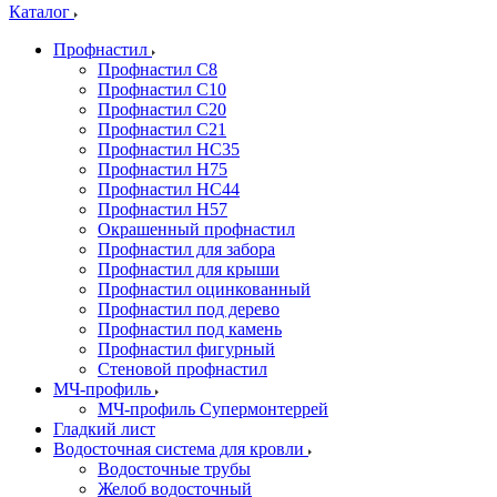
Каталог
Профнастил
Профнастил С8
Профнастил С10
Профнастил С20
Профнастил С21
Профнастил НС35
Профнастил Н75
Профнастил HC44
Профнастил Н57
Окрашенный профнастил
Профнастил для забора
Профнастил для крыши
Профнастил оцинкованный
Профнастил под дерево
Профнастил под камень
Профнастил фигурный
Стеновой профнастил
МЧ-профиль
МЧ-профиль Супермонтеррей
Гладкий лист
Водосточная система для кровли
Водосточные трубы
Желоб водосточный