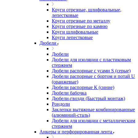
Круги отрезные, шлифовальные,
лепестковые
Круги отрезные по металлу
Круги отрезные по камню
Круги шлифовальные
Круги лепестковые
Дюбели
Дюбели
Дюбели для изоляции с пластиковым
стержнем
Дюбели распорные с усами S (серые)
Дюбели распорные c бортом и потай U
(оранжевые)
Дюбели распорные К (синие)
Дюбели бабочка
Дюбели-гвозди (Быстрый монтаж)
Рондоли
Заклепки вытяжные комбинированные
(алюминий-сталь)
Дюбели для изоляции с металлическим
стержнем
Анкеры и перфорированная лента