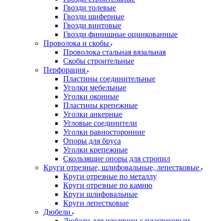
Гвозди толевые
Гвозди шиферные
Гвозди винтовые
Гвозди финишные оцинкованные
Проволока и скобы
Проволока стальная вязальная
Скобы строительные
Перфорация
Пластины соединительные
Уголки мебельные
Уголки оконные
Пластины крепежные
Уголки анкерные
Угловые соединители
Уголки равносторонние
Опоры для бруса
Уголки крепежные
Скользящие опоры для стропил
Круги отрезные, шлифовальные, лепестковые
Круги отрезные по металлу
Круги отрезные по камню
Круги шлифовальные
Круги лепестковые
Дюбели
Дюбели для изоляции с пластиковым