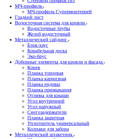
Стеновой профнастил
МЧ-профиль
МЧ-профиль Супермонтеррей
Гладкий лист
Водосточная система для кровли
Водосточные трубы
Желоб водосточный
Металлический сайдинг
Блок-хаус
Корабельная доска
Эко-брус
Доборные элементы для кровли и фасада
Конек
Планка торцевая
Планка карнизная
Планка ендовы
Планка примыкания
Отливы для крыши
Угол внутренний
Угол наружный
Снегозадержатели
Планка защитная
Уплотнитель универсальный
Колпаки для забора
Металлический штакетник