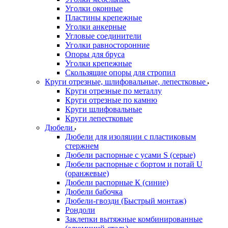
Уголки оконные
Пластины крепежные
Уголки анкерные
Угловые соединители
Уголки равносторонние
Опоры для бруса
Уголки крепежные
Скользящие опоры для стропил
Круги отрезные, шлифовальные, лепестковые
Круги отрезные по металлу
Круги отрезные по камню
Круги шлифовальные
Круги лепестковые
Дюбели
Дюбели для изоляции с пластиковым
стержнем
Дюбели распорные с усами S (серые)
Дюбели распорные c бортом и потай U
(оранжевые)
Дюбели распорные К (синие)
Дюбели бабочка
Дюбели-гвозди (Быстрый монтаж)
Рондоли
Заклепки вытяжные комбинированные