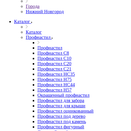
Города
Нижний Новгород
Каталог
Каталог
Профнастил
Профнастил
Профнастил С8
Профнастил С10
Профнастил С20
Профнастил С21
Профнастил НС35
Профнастил Н75
Профнастил HC44
Профнастил Н57
Окрашенный профнастил
Профнастил для забора
Профнастил для крыши
Профнастил оцинкованный
Профнастил под дерево
Профнастил под камень
Профнастил фигурный