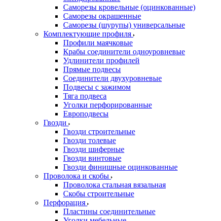
Саморезы кровельные (оцинкованные)
Саморезы окрашенные
Саморезы (шурупы) универсальные
Комплектующие профиля
Профили маячковые
Крабы соединители одноуровневые
Удлинители профилей
Прямые подвесы
Соединители двухуровневые
Подвесы с зажимом
Тяга подвеса
Уголки перфорированные
Европодвесы
Гвозди
Гвозди строительные
Гвозди толевые
Гвозди шиферные
Гвозди винтовые
Гвозди финишные оцинкованные
Проволока и скобы
Проволока стальная вязальная
Скобы строительные
Перфорация
Пластины соединительные
Уголки мебельные