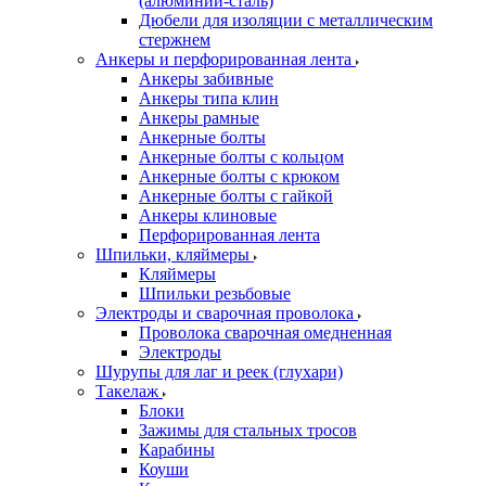
(алюминий-сталь)
Дюбели для изоляции с металлическим
стержнем
Анкеры и перфорированная лента
Анкеры забивные
Анкеры типа клин
Анкеры рамные
Анкерные болты
Анкерные болты с кольцом
Анкерные болты с крюком
Анкерные болты с гайкой
Анкеры клиновые
Перфорированная лента
Шпильки, кляймеры
Кляймеры
Шпильки резьбовые
Электроды и сварочная проволока
Проволока сварочная омедненная
Электроды
Шурупы для лаг и реек (глухари)
Такелаж
Блоки
Зажимы для стальных тросов
Карабины
Коуши