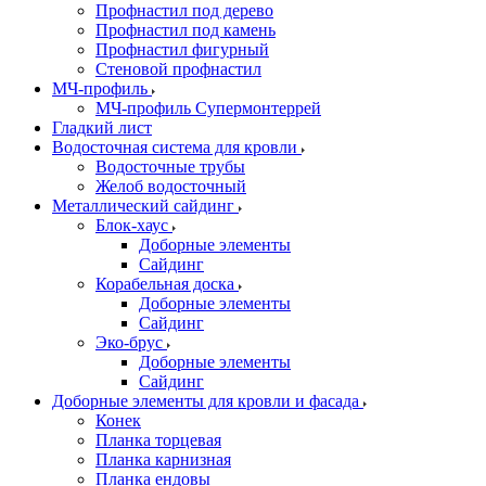
Профнастил под дерево
Профнастил под камень
Профнастил фигурный
Стеновой профнастил
МЧ-профиль
МЧ-профиль Супермонтеррей
Гладкий лист
Водосточная система для кровли
Водосточные трубы
Желоб водосточный
Металлический сайдинг
Блок-хаус
Доборные элементы
Сайдинг
Корабельная доска
Доборные элементы
Сайдинг
Эко-брус
Доборные элементы
Сайдинг
Доборные элементы для кровли и фасада
Конек
Планка торцевая
Планка карнизная
Планка ендовы