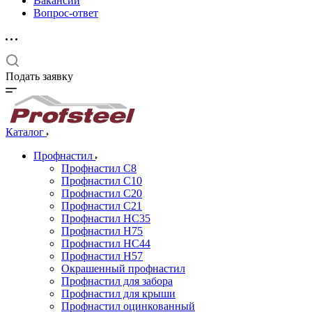
Вакансии
Вопрос-ответ
Подать заявку
Каталог
Профнастил
Профнастил С8
Профнастил С10
Профнастил С20
Профнастил С21
Профнастил НС35
Профнастил Н75
Профнастил HC44
Профнастил Н57
Окрашенный профнастил
Профнастил для забора
Профнастил для крыши
Профнастил оцинкованный