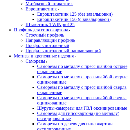
М-образный штакетник
Евроштакетник
Евроштакетник 125 (без завальцовки)
Евроштакетник 156 (с завальцовкой)
Штакетник TWINpro125
Профиль для гипсокартона
Стоечный профиль
Направляющий профиль
Профиль потолочный
Профиль потолочный направляющий
Метизы и крепежные изделия
Саморезы
Саморезы по металлу с пресс-шайбой острые
окрашенные
Саморезы по металлу с пресс-шайбой острые
оцинкованные
Саморезы по металлу с пресс-шайбой сверла
окрашенные
Саморезы по металлу с пресс-шайбой сверла
оцинкованные
Шурупы-саморезы для ГВЛ оксидированные
Саморезы для гипсокартона (по металлу)
оксидированные
Саморезы по дереву для гипсокартона
оксидированные