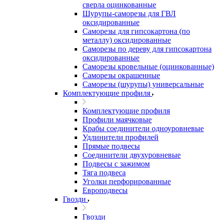
сверла оцинкованные
Шурупы-саморезы для ГВЛ
оксидированные
Саморезы для гипсокартона (по
металлу) оксидированные
Саморезы по дереву для гипсокартона
оксидированные
Саморезы кровельные (оцинкованные)
Саморезы окрашенные
Саморезы (шурупы) универсальные
Комплектующие профиля
Комплектующие профиля
Профили маячковые
Крабы соединители одноуровневые
Удлинители профилей
Прямые подвесы
Соединители двухуровневые
Подвесы с зажимом
Тяга подвеса
Уголки перфорированные
Европодвесы
Гвозди
Гвозди