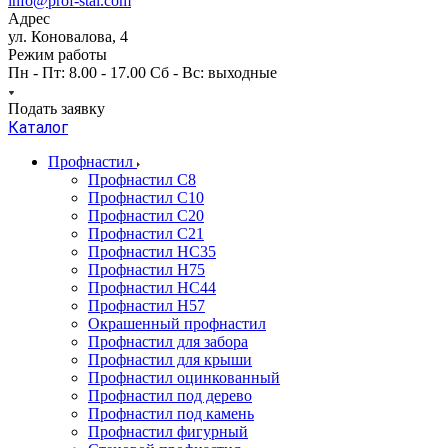
info@prof-stal.com
Адрес
ул. Коновалова, 4
Режим работы
Пн - Пт: 8.00 - 17.00 Сб - Вс: выходные
Подать заявку
Каталог
Профнастил
Профнастил С8
Профнастил С10
Профнастил С20
Профнастил С21
Профнастил НС35
Профнастил Н75
Профнастил HC44
Профнастил Н57
Окрашенный профнастил
Профнастил для забора
Профнастил для крыши
Профнастил оцинкованный
Профнастил под дерево
Профнастил под камень
Профнастил фигурный