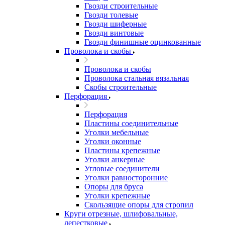
Гвозди строительные
Гвозди толевые
Гвозди шиферные
Гвозди винтовые
Гвозди финишные оцинкованные
Проволока и скобы
Проволока и скобы
Проволока стальная вязальная
Скобы строительные
Перфорация
Перфорация
Пластины соединительные
Уголки мебельные
Уголки оконные
Пластины крепежные
Уголки анкерные
Угловые соединители
Уголки равносторонние
Опоры для бруса
Уголки крепежные
Скользящие опоры для стропил
Круги отрезные, шлифовальные,
лепестковые