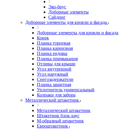
Эко-брус
Доборные элементы
Сайдинг
Доборные элементы для кровли и фасада
Доборные элементы для кровли и фасада
Конек
Планка торцевая
Планка карнизная
Планка ендовы
Планка примыкания
Отливы для крыши
Угол внутренний
Угол наружный
Снегозадержатели
Планка защитная
Уплотнитель универсальный
Колпаки для забора
Металлический штакетник
Металлический штакетник
Штакетник блок-хаус
М-образный штакетник
Евроштакетник