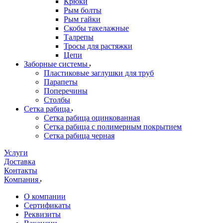
Крюки
Рым болты
Рым гайки
Скобы такелажные
Талрепы
Тросы для растяжки
Цепи
Заборные системы
Пластиковые заглушки для труб
Парапеты
Поперечины
Столбы
Сетка рабица
Сетка рабица оцинкованная
Сетка рабица с полимерным покрытием
Сетка рабица черная
Услуги
Доставка
Контакты
Компания
О компании
Сертификаты
Реквизиты