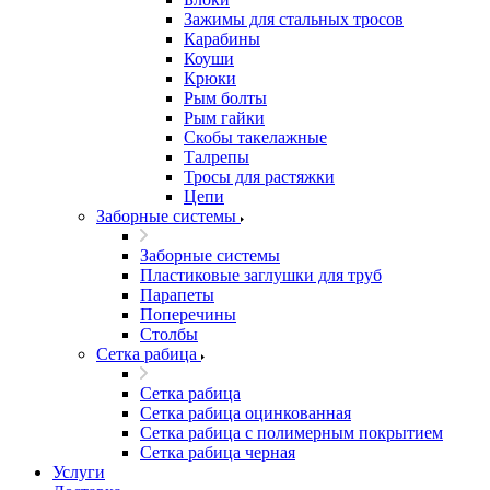
Зажимы для стальных тросов
Карабины
Коуши
Крюки
Рым болты
Рым гайки
Скобы такелажные
Талрепы
Тросы для растяжки
Цепи
Заборные системы
Заборные системы
Пластиковые заглушки для труб
Парапеты
Поперечины
Столбы
Сетка рабица
Сетка рабица
Сетка рабица оцинкованная
Сетка рабица с полимерным покрытием
Сетка рабица черная
Услуги