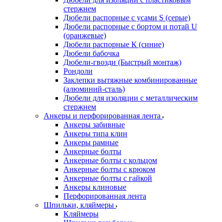
стержнем
Дюбели распорные с усами S (серые)
Дюбели распорные c бортом и потай U
(оранжевые)
Дюбели распорные К (синие)
Дюбели бабочка
Дюбели-гвозди (Быстрый монтаж)
Рондоли
Заклепки вытяжные комбинированные
(алюминий-сталь)
Дюбели для изоляции с металлическим
стержнем
Анкеры и перфорированная лента
Анкеры забивные
Анкеры типа клин
Анкеры рамные
Анкерные болты
Анкерные болты с кольцом
Анкерные болты с крюком
Анкерные болты с гайкой
Анкеры клиновые
Перфорированная лента
Шпильки, кляймеры
Кляймеры