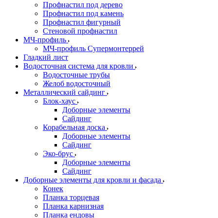
Профнастил под дерево
Профнастил под камень
Профнастил фигурный
Стеновой профнастил
МЧ-профиль
МЧ-профиль Супермонтеррей
Гладкий лист
Водосточная система для кровли
Водосточные трубы
Желоб водосточный
Металлический сайдинг
Блок-хаус
Доборные элементы
Сайдинг
Корабельная доска
Доборные элементы
Сайдинг
Эко-брус
Доборные элементы
Сайдинг
Доборные элементы для кровли и фасада
Конек
Планка торцевая
Планка карнизная
Планка ендовы