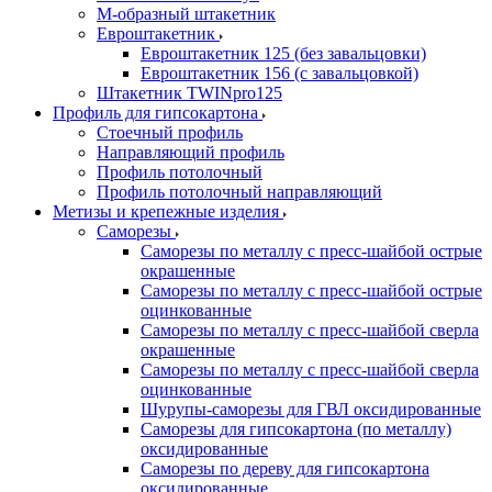
М-образный штакетник
Евроштакетник
Евроштакетник 125 (без завальцовки)
Евроштакетник 156 (с завальцовкой)
Штакетник TWINpro125
Профиль для гипсокартона
Стоечный профиль
Направляющий профиль
Профиль потолочный
Профиль потолочный направляющий
Метизы и крепежные изделия
Саморезы
Саморезы по металлу с пресс-шайбой острые
окрашенные
Саморезы по металлу с пресс-шайбой острые
оцинкованные
Саморезы по металлу с пресс-шайбой сверла
окрашенные
Саморезы по металлу с пресс-шайбой сверла
оцинкованные
Шурупы-саморезы для ГВЛ оксидированные
Саморезы для гипсокартона (по металлу)
оксидированные
Саморезы по дереву для гипсокартона
оксидированные