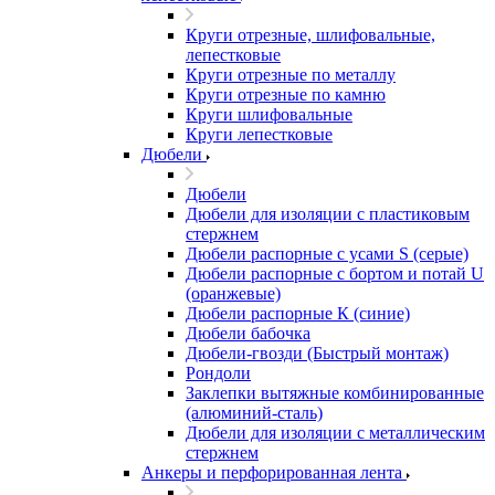
Круги отрезные, шлифовальные,
лепестковые
Круги отрезные по металлу
Круги отрезные по камню
Круги шлифовальные
Круги лепестковые
Дюбели
Дюбели
Дюбели для изоляции с пластиковым
стержнем
Дюбели распорные с усами S (серые)
Дюбели распорные c бортом и потай U
(оранжевые)
Дюбели распорные К (синие)
Дюбели бабочка
Дюбели-гвозди (Быстрый монтаж)
Рондоли
Заклепки вытяжные комбинированные
(алюминий-сталь)
Дюбели для изоляции с металлическим
стержнем
Анкеры и перфорированная лента