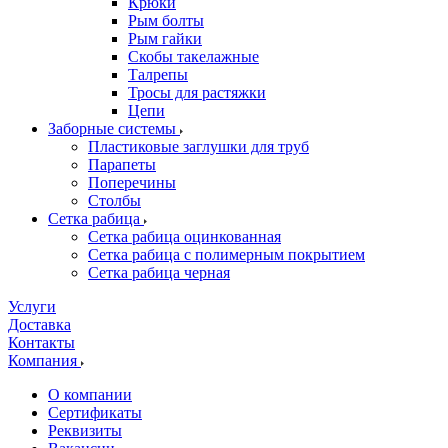
Крюки
Рым болты
Рым гайки
Скобы такелажные
Талрепы
Тросы для растяжки
Цепи
Заборные системы
Пластиковые заглушки для труб
Парапеты
Поперечины
Столбы
Сетка рабица
Сетка рабица оцинкованная
Сетка рабица с полимерным покрытием
Сетка рабица черная
Услуги
Доставка
Контакты
Компания
О компании
Сертификаты
Реквизиты