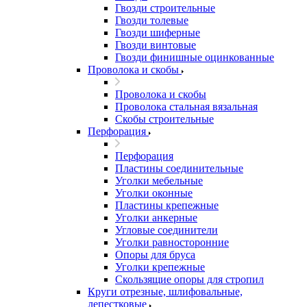
Гвозди строительные
Гвозди толевые
Гвозди шиферные
Гвозди винтовые
Гвозди финишные оцинкованные
Проволока и скобы
Проволока и скобы
Проволока стальная вязальная
Скобы строительные
Перфорация
Перфорация
Пластины соединительные
Уголки мебельные
Уголки оконные
Пластины крепежные
Уголки анкерные
Угловые соединители
Уголки равносторонние
Опоры для бруса
Уголки крепежные
Скользящие опоры для стропил
Круги отрезные, шлифовальные,
лепестковые