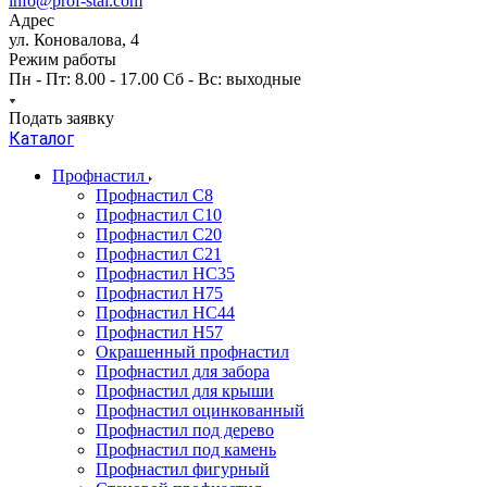
info@prof-stal.com
Адрес
ул. Коновалова, 4
Режим работы
Пн - Пт: 8.00 - 17.00 Сб - Вс: выходные
Подать заявку
Каталог
Профнастил
Профнастил С8
Профнастил С10
Профнастил С20
Профнастил С21
Профнастил НС35
Профнастил Н75
Профнастил HC44
Профнастил Н57
Окрашенный профнастил
Профнастил для забора
Профнастил для крыши
Профнастил оцинкованный
Профнастил под дерево
Профнастил под камень
Профнастил фигурный