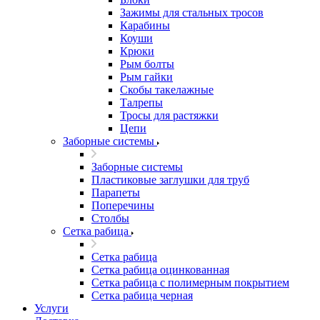
Зажимы для стальных тросов
Карабины
Коуши
Крюки
Рым болты
Рым гайки
Скобы такелажные
Талрепы
Тросы для растяжки
Цепи
Заборные системы
Заборные системы
Пластиковые заглушки для труб
Парапеты
Поперечины
Столбы
Сетка рабица
Сетка рабица
Сетка рабица оцинкованная
Сетка рабица с полимерным покрытием
Сетка рабица черная
Услуги