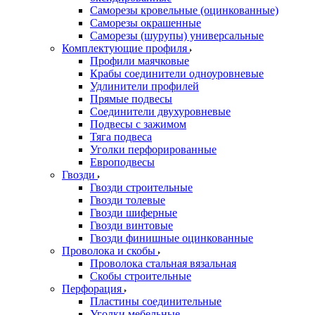
Саморезы кровельные (оцинкованные)
Саморезы окрашенные
Саморезы (шурупы) универсальные
Комплектующие профиля
Профили маячковые
Крабы соединители одноуровневые
Удлинители профилей
Прямые подвесы
Соединители двухуровневые
Подвесы с зажимом
Тяга подвеса
Уголки перфорированные
Европодвесы
Гвозди
Гвозди строительные
Гвозди толевые
Гвозди шиферные
Гвозди винтовые
Гвозди финишные оцинкованные
Проволока и скобы
Проволока стальная вязальная
Скобы строительные
Перфорация
Пластины соединительные
Уголки мебельные