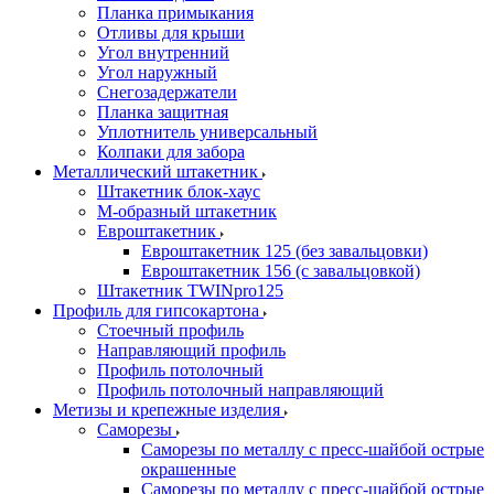
Планка примыкания
Отливы для крыши
Угол внутренний
Угол наружный
Снегозадержатели
Планка защитная
Уплотнитель универсальный
Колпаки для забора
Металлический штакетник
Штакетник блок-хаус
М-образный штакетник
Евроштакетник
Евроштакетник 125 (без завальцовки)
Евроштакетник 156 (с завальцовкой)
Штакетник TWINpro125
Профиль для гипсокартона
Стоечный профиль
Направляющий профиль
Профиль потолочный
Профиль потолочный направляющий
Метизы и крепежные изделия
Саморезы
Саморезы по металлу с пресс-шайбой острые
окрашенные
Саморезы по металлу с пресс-шайбой острые