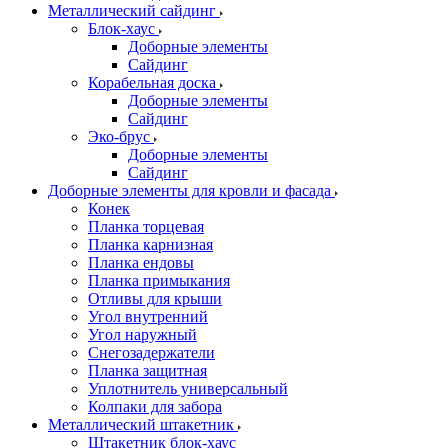
Металлический сайдинг
Блок-хаус
Доборные элементы
Сайдинг
Корабельная доска
Доборные элементы
Сайдинг
Эко-брус
Доборные элементы
Сайдинг
Доборные элементы для кровли и фасада
Конек
Планка торцевая
Планка карнизная
Планка ендовы
Планка примыкания
Отливы для крыши
Угол внутренний
Угол наружный
Снегозадержатели
Планка защитная
Уплотнитель универсальный
Колпаки для забора
Металлический штакетник
Штакетник блок-хаус