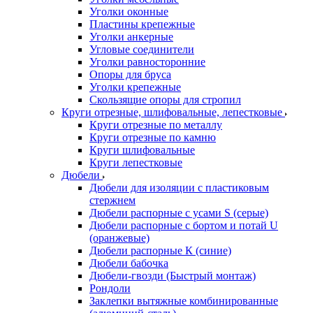
Уголки оконные
Пластины крепежные
Уголки анкерные
Угловые соединители
Уголки равносторонние
Опоры для бруса
Уголки крепежные
Скользящие опоры для стропил
Круги отрезные, шлифовальные, лепестковые
Круги отрезные по металлу
Круги отрезные по камню
Круги шлифовальные
Круги лепестковые
Дюбели
Дюбели для изоляции с пластиковым
стержнем
Дюбели распорные с усами S (серые)
Дюбели распорные c бортом и потай U
(оранжевые)
Дюбели распорные К (синие)
Дюбели бабочка
Дюбели-гвозди (Быстрый монтаж)
Рондоли
Заклепки вытяжные комбинированные