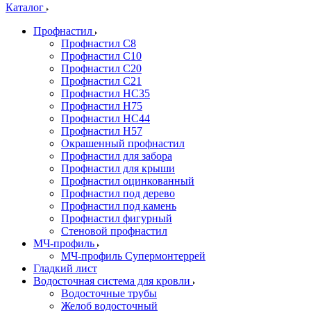
Каталог
Профнастил
Профнастил С8
Профнастил С10
Профнастил С20
Профнастил С21
Профнастил НС35
Профнастил Н75
Профнастил HC44
Профнастил Н57
Окрашенный профнастил
Профнастил для забора
Профнастил для крыши
Профнастил оцинкованный
Профнастил под дерево
Профнастил под камень
Профнастил фигурный
Стеновой профнастил
МЧ-профиль
МЧ-профиль Супермонтеррей
Гладкий лист
Водосточная система для кровли
Водосточные трубы
Желоб водосточный