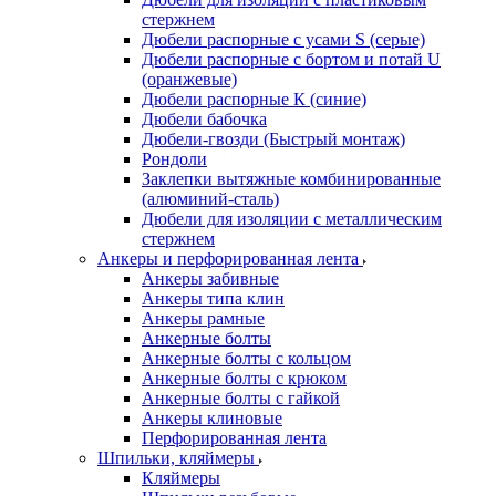
стержнем
Дюбели распорные с усами S (серые)
Дюбели распорные c бортом и потай U
(оранжевые)
Дюбели распорные К (синие)
Дюбели бабочка
Дюбели-гвозди (Быстрый монтаж)
Рондоли
Заклепки вытяжные комбинированные
(алюминий-сталь)
Дюбели для изоляции с металлическим
стержнем
Анкеры и перфорированная лента
Анкеры забивные
Анкеры типа клин
Анкеры рамные
Анкерные болты
Анкерные болты с кольцом
Анкерные болты с крюком
Анкерные болты с гайкой
Анкеры клиновые
Перфорированная лента
Шпильки, кляймеры
Кляймеры