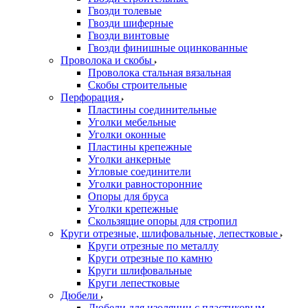
Гвозди толевые
Гвозди шиферные
Гвозди винтовые
Гвозди финишные оцинкованные
Проволока и скобы
Проволока стальная вязальная
Скобы строительные
Перфорация
Пластины соединительные
Уголки мебельные
Уголки оконные
Пластины крепежные
Уголки анкерные
Угловые соединители
Уголки равносторонние
Опоры для бруса
Уголки крепежные
Скользящие опоры для стропил
Круги отрезные, шлифовальные, лепестковые
Круги отрезные по металлу
Круги отрезные по камню
Круги шлифовальные
Круги лепестковые
Дюбели
Дюбели для изоляции с пластиковым