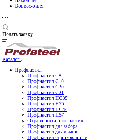
Вакансии
Вопрос-ответ
Подать заявку
Каталог
Профнастил
Профнастил С8
Профнастил С10
Профнастил С20
Профнастил С21
Профнастил НС35
Профнастил Н75
Профнастил HC44
Профнастил Н57
Окрашенный профнастил
Профнастил для забора
Профнастил для крыши
Профнастил оцинкованный