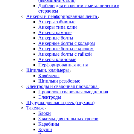
(алюминий-сталь)
Дюбели для изоляции с металлическим
стержнем
Анкеры и перфорированная лента
Анкеры забивные
Анкеры типа клин
Анкеры рамные
Анкерные болты
Анкерные болты с кольцом
Анкерные болты с крюком
Анкерные болты с гайкой
Анкеры клиновые
Перфорированная лента
Шпильки, кляймеры
Кляймеры
Шпильки резьбовые
Электроды и сварочная проволока
Проволока сварочная омедненная
Электроды
Шурупы для лаг и реек (глухари)
Такелаж
Блоки
Зажимы для стальных тросов
Карабины
Коуши