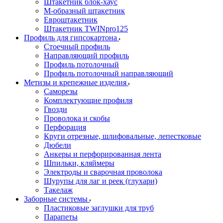
Штакетник блок-хаус
М-образный штакетник
Евроштакетник
Штакетник TWINpro125
Профиль для гипсокартона
Стоечный профиль
Направляющий профиль
Профиль потолочный
Профиль потолочный направляющий
Метизы и крепежные изделия
Саморезы
Комплектующие профиля
Гвозди
Проволока и скобы
Перфорация
Круги отрезные, шлифовальные, лепестковые
Дюбели
Анкеры и перфорированная лента
Шпильки, кляймеры
Электроды и сварочная проволока
Шурупы для лаг и реек (глухари)
Такелаж
Заборные системы
Пластиковые заглушки для труб
Парапеты