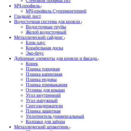
Стеновой профнастил
МЧ-профиль
МЧ-профиль Супермонтеррей
Гладкий лист
Водосточная система для кровли
Водосточные трубы
Желоб водосточный
Металлический сайдинг
Блок-хаус
Корабельная доска
Эко-брус
Доборные элементы для кровли и фасада
Конек
Планка торцевая
Планка карнизная
Планка ендовы
Планка примыкания
Отливы для крыши
Угол внутренний
Угол наружный
Снегозадержатели
Планка защитная
Уплотнитель универсальный
Колпаки для забора
Металлический штакетник