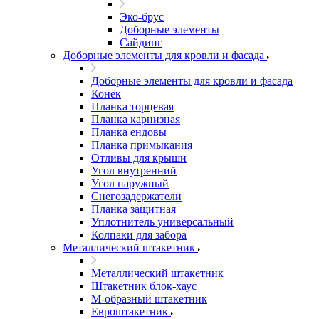
Эко-брус
Доборные элементы
Сайдинг
Доборные элементы для кровли и фасада
Доборные элементы для кровли и фасада
Конек
Планка торцевая
Планка карнизная
Планка ендовы
Планка примыкания
Отливы для крыши
Угол внутренний
Угол наружный
Снегозадержатели
Планка защитная
Уплотнитель универсальный
Колпаки для забора
Металлический штакетник
Металлический штакетник
Штакетник блок-хаус
М-образный штакетник
Евроштакетник