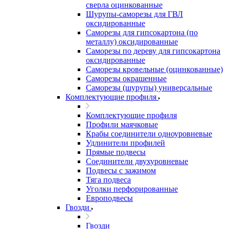
сверла оцинкованные
Шурупы-саморезы для ГВЛ
оксидированные
Саморезы для гипсокартона (по
металлу) оксидированные
Саморезы по дереву для гипсокартона
оксидированные
Саморезы кровельные (оцинкованные)
Саморезы окрашенные
Саморезы (шурупы) универсальные
Комплектующие профиля
Комплектующие профиля
Профили маячковые
Крабы соединители одноуровневые
Удлинители профилей
Прямые подвесы
Соединители двухуровневые
Подвесы с зажимом
Тяга подвеса
Уголки перфорированные
Европодвесы
Гвозди
Гвозди