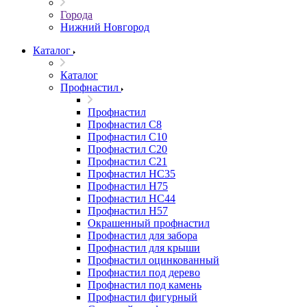
Города
Нижний Новгород
Каталог
Каталог
Профнастил
Профнастил
Профнастил С8
Профнастил С10
Профнастил С20
Профнастил С21
Профнастил НС35
Профнастил Н75
Профнастил HC44
Профнастил Н57
Окрашенный профнастил
Профнастил для забора
Профнастил для крыши
Профнастил оцинкованный
Профнастил под дерево
Профнастил под камень
Профнастил фигурный