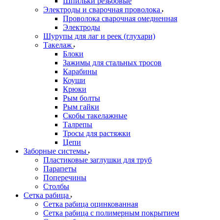
Шпильки резьбовые
Электроды и сварочная проволока
Проволока сварочная омедненная
Электроды
Шурупы для лаг и реек (глухари)
Такелаж
Блоки
Зажимы для стальных тросов
Карабины
Коуши
Крюки
Рым болты
Рым гайки
Скобы такелажные
Талрепы
Тросы для растяжки
Цепи
Заборные системы
Пластиковые заглушки для труб
Парапеты
Поперечины
Столбы
Сетка рабица
Сетка рабица оцинкованная
Сетка рабица с полимерным покрытием