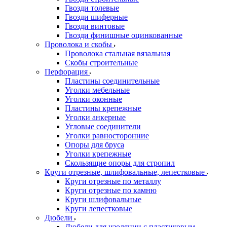
Гвозди толевые
Гвозди шиферные
Гвозди винтовые
Гвозди финишные оцинкованные
Проволока и скобы
Проволока стальная вязальная
Скобы строительные
Перфорация
Пластины соединительные
Уголки мебельные
Уголки оконные
Пластины крепежные
Уголки анкерные
Угловые соединители
Уголки равносторонние
Опоры для бруса
Уголки крепежные
Скользящие опоры для стропил
Круги отрезные, шлифовальные, лепестковые
Круги отрезные по металлу
Круги отрезные по камню
Круги шлифовальные
Круги лепестковые
Дюбели
Дюбели для изоляции с пластиковым