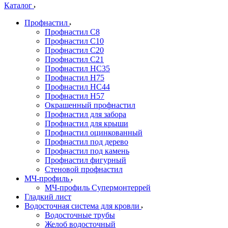
Каталог
Профнастил
Профнастил С8
Профнастил С10
Профнастил С20
Профнастил С21
Профнастил НС35
Профнастил Н75
Профнастил HC44
Профнастил Н57
Окрашенный профнастил
Профнастил для забора
Профнастил для крыши
Профнастил оцинкованный
Профнастил под дерево
Профнастил под камень
Профнастил фигурный
Стеновой профнастил
МЧ-профиль
МЧ-профиль Супермонтеррей
Гладкий лист
Водосточная система для кровли
Водосточные трубы
Желоб водосточный