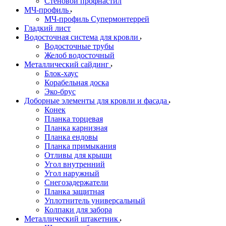
Стеновой профнастил
МЧ-профиль
МЧ-профиль Супермонтеррей
Гладкий лист
Водосточная система для кровли
Водосточные трубы
Желоб водосточный
Металлический сайдинг
Блок-хаус
Корабельная доска
Эко-брус
Доборные элементы для кровли и фасада
Конек
Планка торцевая
Планка карнизная
Планка ендовы
Планка примыкания
Отливы для крыши
Угол внутренний
Угол наружный
Снегозадержатели
Планка защитная
Уплотнитель универсальный
Колпаки для забора
Металлический штакетник