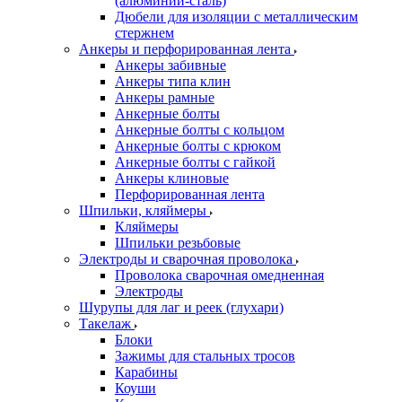
(алюминий-сталь)
Дюбели для изоляции с металлическим
стержнем
Анкеры и перфорированная лента
Анкеры забивные
Анкеры типа клин
Анкеры рамные
Анкерные болты
Анкерные болты с кольцом
Анкерные болты с крюком
Анкерные болты с гайкой
Анкеры клиновые
Перфорированная лента
Шпильки, кляймеры
Кляймеры
Шпильки резьбовые
Электроды и сварочная проволока
Проволока сварочная омедненная
Электроды
Шурупы для лаг и реек (глухари)
Такелаж
Блоки
Зажимы для стальных тросов
Карабины
Коуши