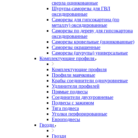
сверла оцинкованные
Шурупы-саморезы для ГВЛ
оксидированные
Саморезы для гипсокартона (по
металлу) оксидированные
Саморезы по дереву для гипсокартона
оксидированные
Саморезы кровельные (оцинкованные)
Саморезы окрашенные
Саморезы (шурупы) универсальные
Комплектующие профиля
Комплектующие профиля
Профили маячковые
Крабы соединители одноуровневые
Удлинители профилей
Прямые подвесы
Соединители двухуровневые
Подвесы с зажимом
Тяга подвеса
Уголки перфорированные
Европодвесы
Гвозди
Гвозди