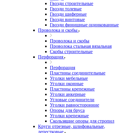
Гвозди строительные
Гвозди толевые
Гвозди шиферные
Гвозди винтовые
Гвозди финишные оцинкованные
Проволока и скобы
Проволока и скобы
Проволока стальная вязальная
Скобы строительные
Перфорация
Перфорация
Пластины соединительные
Уголки мебельные
Уголки оконные
Пластины крепежные
Уголки анкерные
Угловые соединители
Уголки равносторонние
Опоры для бруса
Уголки крепежные
Скользящие опоры для стропил
Круги отрезные, шлифовальные,
лепестковые