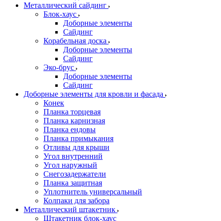
Металлический сайдинг
Блок-хаус
Доборные элементы
Сайдинг
Корабельная доска
Доборные элементы
Сайдинг
Эко-брус
Доборные элементы
Сайдинг
Доборные элементы для кровли и фасада
Конек
Планка торцевая
Планка карнизная
Планка ендовы
Планка примыкания
Отливы для крыши
Угол внутренний
Угол наружный
Снегозадержатели
Планка защитная
Уплотнитель универсальный
Колпаки для забора
Металлический штакетник
Штакетник блок-хаус