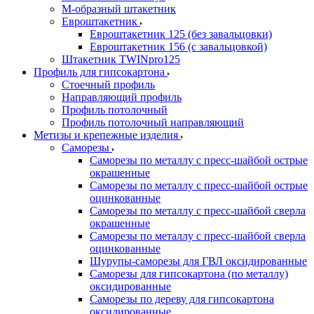
М-образный штакетник
Евроштакетник
Евроштакетник 125 (без завальцовки)
Евроштакетник 156 (с завальцовкой)
Штакетник TWINpro125
Профиль для гипсокартона
Стоечный профиль
Направляющий профиль
Профиль потолочный
Профиль потолочный направляющий
Метизы и крепежные изделия
Саморезы
Саморезы по металлу с пресс-шайбой острые
окрашенные
Саморезы по металлу с пресс-шайбой острые
оцинкованные
Саморезы по металлу с пресс-шайбой сверла
окрашенные
Саморезы по металлу с пресс-шайбой сверла
оцинкованные
Шурупы-саморезы для ГВЛ оксидированные
Саморезы для гипсокартона (по металлу)
оксидированные
Саморезы по дереву для гипсокартона
оксидированные