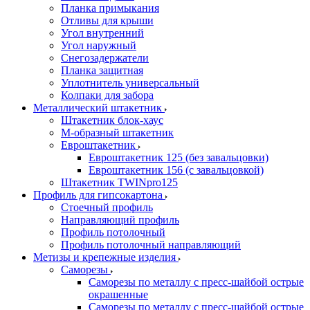
Планка примыкания
Отливы для крыши
Угол внутренний
Угол наружный
Снегозадержатели
Планка защитная
Уплотнитель универсальный
Колпаки для забора
Металлический штакетник
Штакетник блок-хаус
М-образный штакетник
Евроштакетник
Евроштакетник 125 (без завальцовки)
Евроштакетник 156 (с завальцовкой)
Штакетник TWINpro125
Профиль для гипсокартона
Стоечный профиль
Направляющий профиль
Профиль потолочный
Профиль потолочный направляющий
Метизы и крепежные изделия
Саморезы
Саморезы по металлу с пресс-шайбой острые
окрашенные
Саморезы по металлу с пресс-шайбой острые