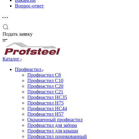
Вакансии
Вопрос-ответ
Подать заявку
Каталог
Профнастил
Профнастил С8
Профнастил С10
Профнастил С20
Профнастил С21
Профнастил НС35
Профнастил Н75
Профнастил HC44
Профнастил Н57
Окрашенный профнастил
Профнастил для забора
Профнастил для крыши
Профнастил оцинкованный