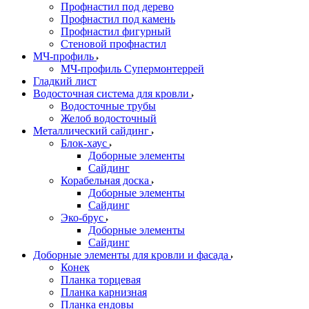
Профнастил под дерево
Профнастил под камень
Профнастил фигурный
Стеновой профнастил
МЧ-профиль
МЧ-профиль Супермонтеррей
Гладкий лист
Водосточная система для кровли
Водосточные трубы
Желоб водосточный
Металлический сайдинг
Блок-хаус
Доборные элементы
Сайдинг
Корабельная доска
Доборные элементы
Сайдинг
Эко-брус
Доборные элементы
Сайдинг
Доборные элементы для кровли и фасада
Конек
Планка торцевая
Планка карнизная
Планка ендовы