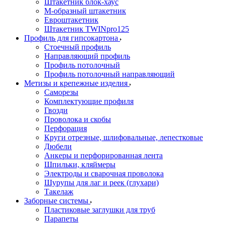
Штакетник блок-хаус
М-образный штакетник
Евроштакетник
Штакетник TWINpro125
Профиль для гипсокартона
Стоечный профиль
Направляющий профиль
Профиль потолочный
Профиль потолочный направляющий
Метизы и крепежные изделия
Саморезы
Комплектующие профиля
Гвозди
Проволока и скобы
Перфорация
Круги отрезные, шлифовальные, лепестковые
Дюбели
Анкеры и перфорированная лента
Шпильки, кляймеры
Электроды и сварочная проволока
Шурупы для лаг и реек (глухари)
Такелаж
Заборные системы
Пластиковые заглушки для труб
Парапеты