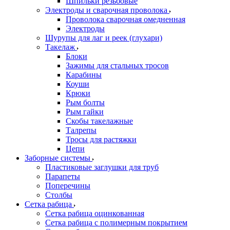
Шпильки резьбовые
Электроды и сварочная проволока
Проволока сварочная омедненная
Электроды
Шурупы для лаг и реек (глухари)
Такелаж
Блоки
Зажимы для стальных тросов
Карабины
Коуши
Крюки
Рым болты
Рым гайки
Скобы такелажные
Талрепы
Тросы для растяжки
Цепи
Заборные системы
Пластиковые заглушки для труб
Парапеты
Поперечины
Столбы
Сетка рабица
Сетка рабица оцинкованная
Сетка рабица с полимерным покрытием