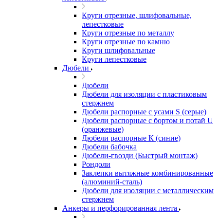
Круги отрезные, шлифовальные,
лепестковые
Круги отрезные по металлу
Круги отрезные по камню
Круги шлифовальные
Круги лепестковые
Дюбели
Дюбели
Дюбели для изоляции с пластиковым
стержнем
Дюбели распорные с усами S (серые)
Дюбели распорные c бортом и потай U
(оранжевые)
Дюбели распорные К (синие)
Дюбели бабочка
Дюбели-гвозди (Быстрый монтаж)
Рондоли
Заклепки вытяжные комбинированные
(алюминий-сталь)
Дюбели для изоляции с металлическим
стержнем
Анкеры и перфорированная лента