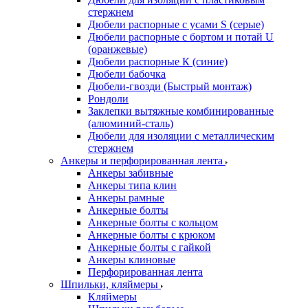
стержнем
Дюбели распорные с усами S (серые)
Дюбели распорные c бортом и потай U
(оранжевые)
Дюбели распорные К (синие)
Дюбели бабочка
Дюбели-гвозди (Быстрый монтаж)
Рондоли
Заклепки вытяжные комбинированные
(алюминий-сталь)
Дюбели для изоляции с металлическим
стержнем
Анкеры и перфорированная лента
Анкеры забивные
Анкеры типа клин
Анкеры рамные
Анкерные болты
Анкерные болты с кольцом
Анкерные болты с крюком
Анкерные болты с гайкой
Анкеры клиновые
Перфорированная лента
Шпильки, кляймеры
Кляймеры