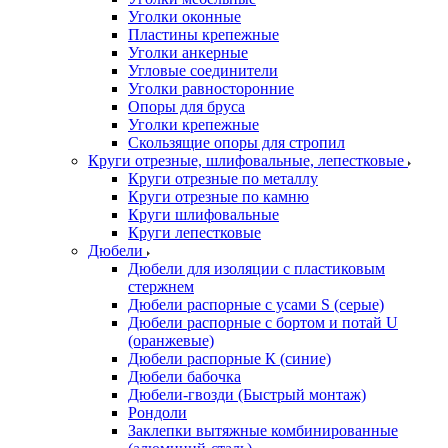
Уголки оконные
Пластины крепежные
Уголки анкерные
Угловые соединители
Уголки равносторонние
Опоры для бруса
Уголки крепежные
Скользящие опоры для стропил
Круги отрезные, шлифовальные, лепестковые
Круги отрезные по металлу
Круги отрезные по камню
Круги шлифовальные
Круги лепестковые
Дюбели
Дюбели для изоляции с пластиковым
стержнем
Дюбели распорные с усами S (серые)
Дюбели распорные c бортом и потай U
(оранжевые)
Дюбели распорные К (синие)
Дюбели бабочка
Дюбели-гвозди (Быстрый монтаж)
Рондоли
Заклепки вытяжные комбинированные