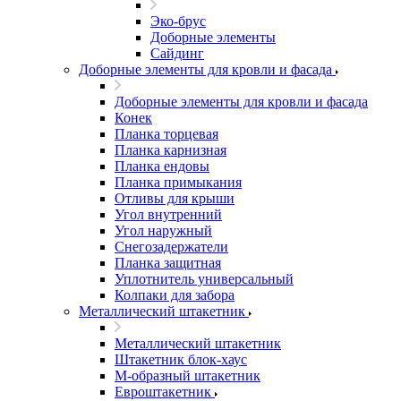
Эко-брус
Доборные элементы
Сайдинг
Доборные элементы для кровли и фасада
Доборные элементы для кровли и фасада
Конек
Планка торцевая
Планка карнизная
Планка ендовы
Планка примыкания
Отливы для крыши
Угол внутренний
Угол наружный
Снегозадержатели
Планка защитная
Уплотнитель универсальный
Колпаки для забора
Металлический штакетник
Металлический штакетник
Штакетник блок-хаус
М-образный штакетник
Евроштакетник