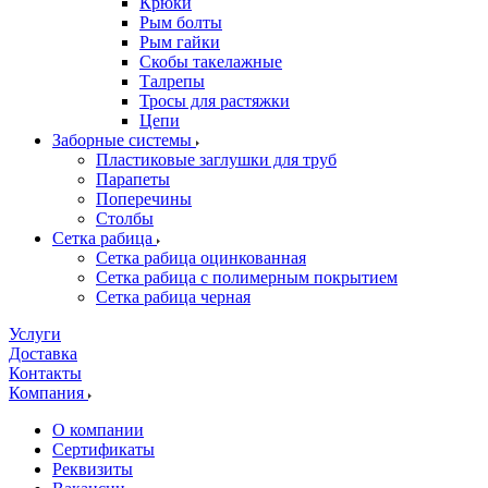
Крюки
Рым болты
Рым гайки
Скобы такелажные
Талрепы
Тросы для растяжки
Цепи
Заборные системы
Пластиковые заглушки для труб
Парапеты
Поперечины
Столбы
Сетка рабица
Сетка рабица оцинкованная
Сетка рабица с полимерным покрытием
Сетка рабица черная
Услуги
Доставка
Контакты
Компания
О компании
Сертификаты
Реквизиты