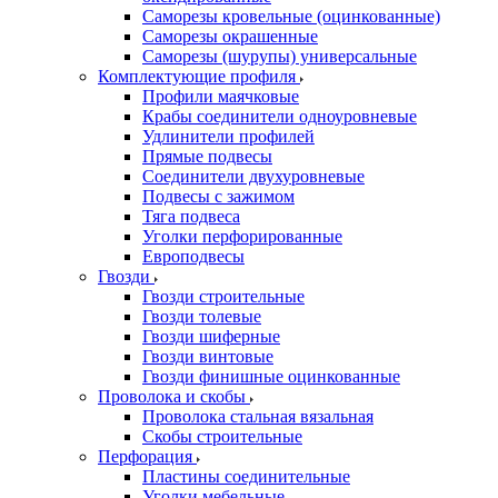
Саморезы кровельные (оцинкованные)
Саморезы окрашенные
Саморезы (шурупы) универсальные
Комплектующие профиля
Профили маячковые
Крабы соединители одноуровневые
Удлинители профилей
Прямые подвесы
Соединители двухуровневые
Подвесы с зажимом
Тяга подвеса
Уголки перфорированные
Европодвесы
Гвозди
Гвозди строительные
Гвозди толевые
Гвозди шиферные
Гвозди винтовые
Гвозди финишные оцинкованные
Проволока и скобы
Проволока стальная вязальная
Скобы строительные
Перфорация
Пластины соединительные
Уголки мебельные