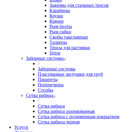
Зажимы для стальных тросов
Карабины
Коуши
Крюки
Рым болты
Рым гайки
Скобы такелажные
Талрепы
Тросы для растяжки
Цепи
Заборные системы
Заборные системы
Пластиковые заглушки для труб
Парапеты
Поперечины
Столбы
Сетка рабица
Сетка рабица
Сетка рабица оцинкованная
Сетка рабица с полимерным покрытием
Сетка рабица черная
Услуги