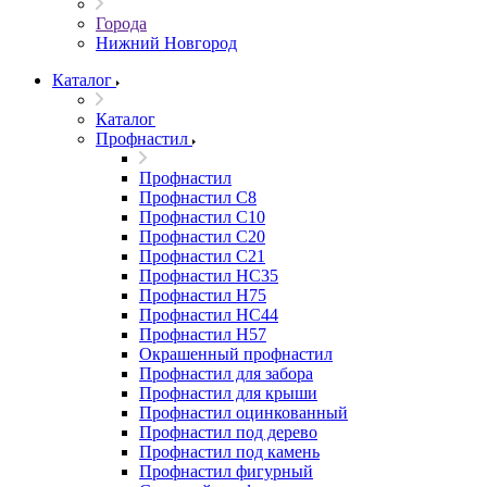
Города
Нижний Новгород
Каталог
Каталог
Профнастил
Профнастил
Профнастил С8
Профнастил С10
Профнастил С20
Профнастил С21
Профнастил НС35
Профнастил Н75
Профнастил HC44
Профнастил Н57
Окрашенный профнастил
Профнастил для забора
Профнастил для крыши
Профнастил оцинкованный
Профнастил под дерево
Профнастил под камень
Профнастил фигурный