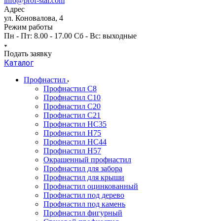
info@prof-stal.com
Адрес
ул. Коновалова, 4
Режим работы
Пн - Пт: 8.00 - 17.00 Сб - Вс: выходные
Подать заявку
Каталог
Профнастил
Профнастил С8
Профнастил С10
Профнастил С20
Профнастил С21
Профнастил НС35
Профнастил Н75
Профнастил HC44
Профнастил Н57
Окрашенный профнастил
Профнастил для забора
Профнастил для крыши
Профнастил оцинкованный
Профнастил под дерево
Профнастил под камень
Профнастил фигурный