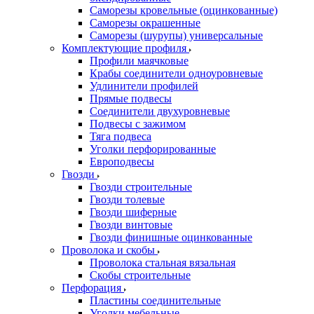
Саморезы кровельные (оцинкованные)
Саморезы окрашенные
Саморезы (шурупы) универсальные
Комплектующие профиля
Профили маячковые
Крабы соединители одноуровневые
Удлинители профилей
Прямые подвесы
Соединители двухуровневые
Подвесы с зажимом
Тяга подвеса
Уголки перфорированные
Европодвесы
Гвозди
Гвозди строительные
Гвозди толевые
Гвозди шиферные
Гвозди винтовые
Гвозди финишные оцинкованные
Проволока и скобы
Проволока стальная вязальная
Скобы строительные
Перфорация
Пластины соединительные
Уголки мебельные