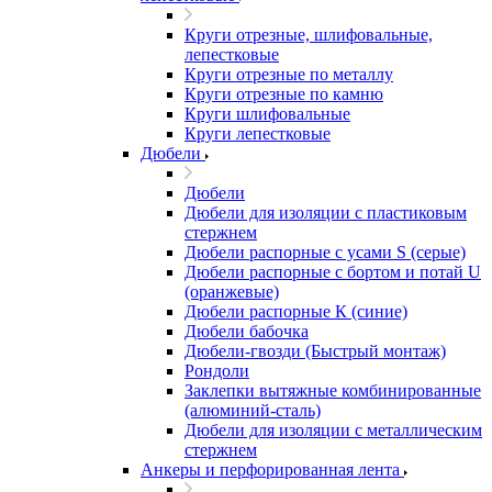
Круги отрезные, шлифовальные,
лепестковые
Круги отрезные по металлу
Круги отрезные по камню
Круги шлифовальные
Круги лепестковые
Дюбели
Дюбели
Дюбели для изоляции с пластиковым
стержнем
Дюбели распорные с усами S (серые)
Дюбели распорные c бортом и потай U
(оранжевые)
Дюбели распорные К (синие)
Дюбели бабочка
Дюбели-гвозди (Быстрый монтаж)
Рондоли
Заклепки вытяжные комбинированные
(алюминий-сталь)
Дюбели для изоляции с металлическим
стержнем
Анкеры и перфорированная лента