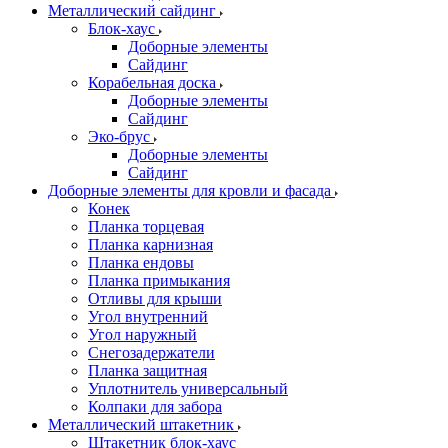
Металлический сайдинг
Блок-хаус
Доборные элементы
Сайдинг
Корабельная доска
Доборные элементы
Сайдинг
Эко-брус
Доборные элементы
Сайдинг
Доборные элементы для кровли и фасада
Конек
Планка торцевая
Планка карнизная
Планка ендовы
Планка примыкания
Отливы для крыши
Угол внутренний
Угол наружный
Снегозадержатели
Планка защитная
Уплотнитель универсальный
Колпаки для забора
Металлический штакетник
Штакетник блок-хаус