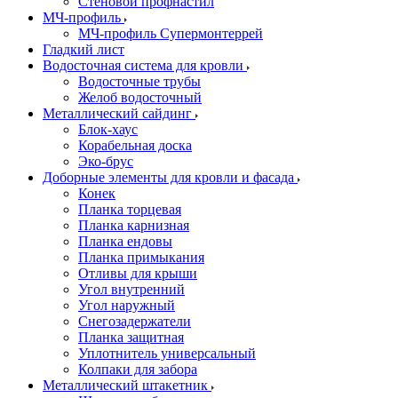
Стеновой профнастил
МЧ-профиль
МЧ-профиль Супермонтеррей
Гладкий лист
Водосточная система для кровли
Водосточные трубы
Желоб водосточный
Металлический сайдинг
Блок-хаус
Корабельная доска
Эко-брус
Доборные элементы для кровли и фасада
Конек
Планка торцевая
Планка карнизная
Планка ендовы
Планка примыкания
Отливы для крыши
Угол внутренний
Угол наружный
Снегозадержатели
Планка защитная
Уплотнитель универсальный
Колпаки для забора
Металлический штакетник