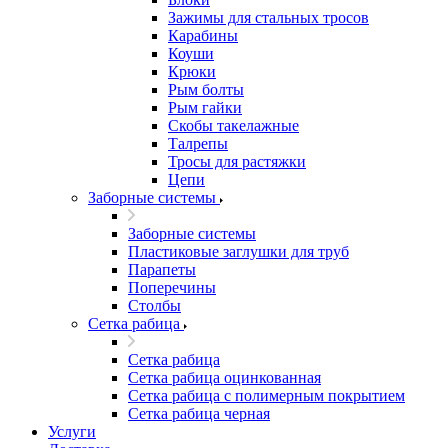
Зажимы для стальных тросов
Карабины
Коуши
Крюки
Рым болты
Рым гайки
Скобы такелажные
Талрепы
Тросы для растяжки
Цепи
Заборные системы
Заборные системы
Пластиковые заглушки для труб
Парапеты
Поперечины
Столбы
Сетка рабица
Сетка рабица
Сетка рабица оцинкованная
Сетка рабица с полимерным покрытием
Сетка рабица черная
Услуги