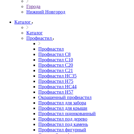
Города
Нижний Новгород
Каталог
Каталог
Профнастил
Профнастил
Профнастил С8
Профнастил С10
Профнастил С20
Профнастил С21
Профнастил НС35
Профнастил Н75
Профнастил HC44
Профнастил Н57
Окрашенный профнастил
Профнастил для забора
Профнастил для крыши
Профнастил оцинкованный
Профнастил под дерево
Профнастил под камень
Профнастил фигурный