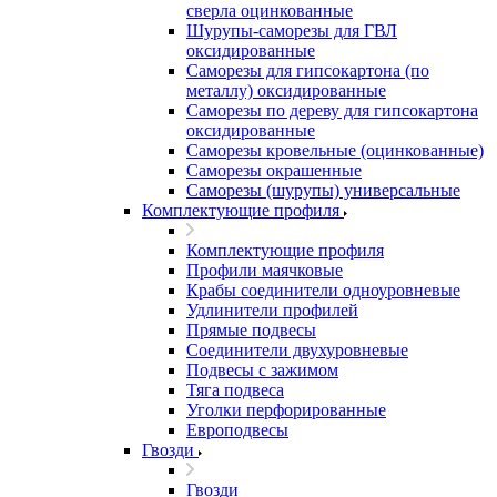
сверла оцинкованные
Шурупы-саморезы для ГВЛ
оксидированные
Саморезы для гипсокартона (по
металлу) оксидированные
Саморезы по дереву для гипсокартона
оксидированные
Саморезы кровельные (оцинкованные)
Саморезы окрашенные
Саморезы (шурупы) универсальные
Комплектующие профиля
Комплектующие профиля
Профили маячковые
Крабы соединители одноуровневые
Удлинители профилей
Прямые подвесы
Соединители двухуровневые
Подвесы с зажимом
Тяга подвеса
Уголки перфорированные
Европодвесы
Гвозди
Гвозди