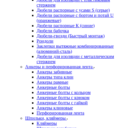
стержнем
Дюбели распорные с усами S (серые)
Дюбели распорные c бортом и потай U
(оранжевые)
Дюбели распорные К (синие)
Дюбели бабочка
Дюбели-гвозди (Быстрый монтаж)
Рондоли
Заклепки вытяжные комбинированные
(алюминий-сталь)
Дюбели для изоляции с металлическим
стержнем
Анкеры и перфорированная лента
Анкеры забивные
Анкеры типа клин
Анкеры рамные
Анкерные болты
Анкерные болты с кольцом
Анкерные болты с крюком
Анкерные болты с гайкой
Анкеры клиновые
Перфорированная лента
Шпильки, кляймеры
Кляймеры