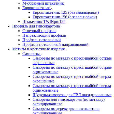
М-образный штакетник
Евроштакетник
Евроштакетник 125 (без завальцовки)
Евроштакетник 156 (с завальцовкой)
Штакетник TWINpro125
Профиль для гипсокартона
Стоечный профиль
Направляющий профиль
Профиль потолочный
Профиль потолочный направляющий
Метизы и крепежные изделия
Саморезы
Саморезы по металлу с пресс-шайбой острые
окрашенные
Саморезы по металлу с пресс-шайбой острые
оцинкованные
Саморезы по металлу с пресс-шайбой сверла
окрашенные
Саморезы по металлу с пресс-шайбой сверла
оцинкованные
Шурупы-саморезы для ГВЛ оксидированные
Саморезы для гипсокартона (по металлу)
оксидированные
Саморезы по дереву для гипсокартона
оксидированные