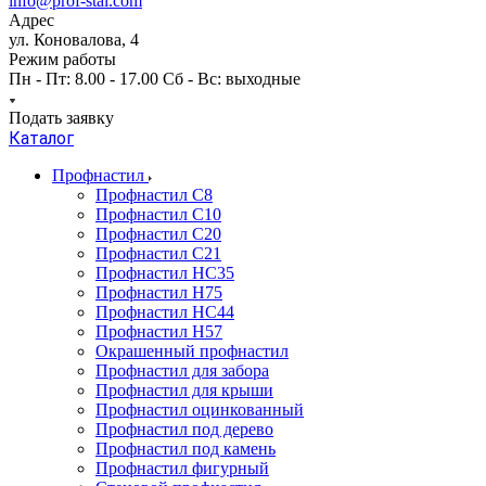
info@prof-stal.com
Адрес
ул. Коновалова, 4
Режим работы
Пн - Пт: 8.00 - 17.00 Сб - Вс: выходные
Подать заявку
Каталог
Профнастил
Профнастил С8
Профнастил С10
Профнастил С20
Профнастил С21
Профнастил НС35
Профнастил Н75
Профнастил HC44
Профнастил Н57
Окрашенный профнастил
Профнастил для забора
Профнастил для крыши
Профнастил оцинкованный
Профнастил под дерево
Профнастил под камень
Профнастил фигурный