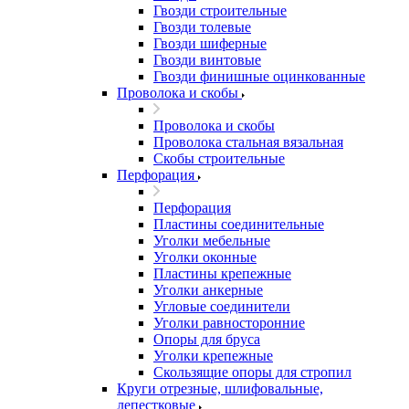
Гвозди строительные
Гвозди толевые
Гвозди шиферные
Гвозди винтовые
Гвозди финишные оцинкованные
Проволока и скобы
Проволока и скобы
Проволока стальная вязальная
Скобы строительные
Перфорация
Перфорация
Пластины соединительные
Уголки мебельные
Уголки оконные
Пластины крепежные
Уголки анкерные
Угловые соединители
Уголки равносторонние
Опоры для бруса
Уголки крепежные
Скользящие опоры для стропил
Круги отрезные, шлифовальные,
лепестковые