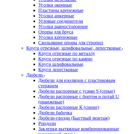
Уголки оконные
Пластины крепежные
Уголки анкерные
Угловые соединители
Уголки равносторонние
Опоры для бруса
Уголки крепежные
Скользящие опоры для стропил
Круги отрезные, шлифовальные, лепестковые
Круги отрезные по металлу
Круги отрезные по камню
Круги шлифовальные
Круги лепестковые
Дюбели
Дюбели для изоляции с пластиковым
стержнем
Дюбели распорные с усами S (серые)
Дюбели распорные c бортом и потай U
(оранжевые)
Дюбели распорные К (синие)
Дюбели бабочка
Дюбели-гвозди (Быстрый монтаж)
Рондоли
Заклепки вытяжные комбинированные