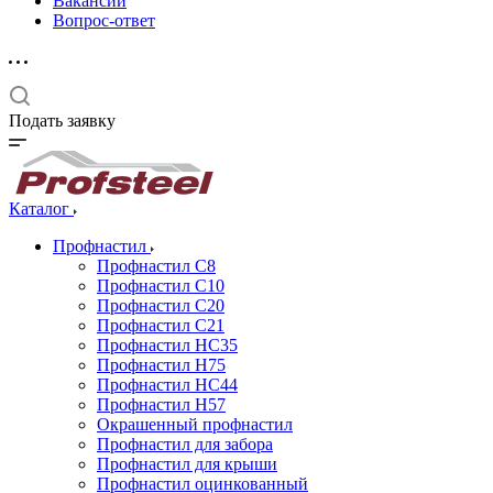
Вакансии
Вопрос-ответ
Подать заявку
Каталог
Профнастил
Профнастил С8
Профнастил С10
Профнастил С20
Профнастил С21
Профнастил НС35
Профнастил Н75
Профнастил HC44
Профнастил Н57
Окрашенный профнастил
Профнастил для забора
Профнастил для крыши
Профнастил оцинкованный