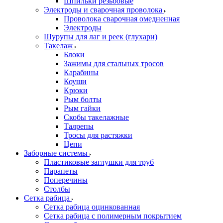
Шпильки резьбовые
Электроды и сварочная проволока
Проволока сварочная омедненная
Электроды
Шурупы для лаг и реек (глухари)
Такелаж
Блоки
Зажимы для стальных тросов
Карабины
Коуши
Крюки
Рым болты
Рым гайки
Скобы такелажные
Талрепы
Тросы для растяжки
Цепи
Заборные системы
Пластиковые заглушки для труб
Парапеты
Поперечины
Столбы
Сетка рабица
Сетка рабица оцинкованная
Сетка рабица с полимерным покрытием