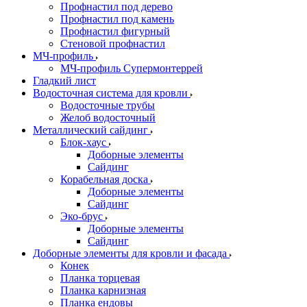
Профнастил под дерево
Профнастил под камень
Профнастил фигурный
Стеновой профнастил
МЧ-профиль
МЧ-профиль Супермонтеррей
Гладкий лист
Водосточная система для кровли
Водосточные трубы
Желоб водосточный
Металлический сайдинг
Блок-хаус
Доборные элементы
Сайдинг
Корабельная доска
Доборные элементы
Сайдинг
Эко-брус
Доборные элементы
Сайдинг
Доборные элементы для кровли и фасада
Конек
Планка торцевая
Планка карнизная
Планка ендовы