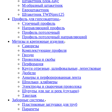
Штакетник блок-хаус
М-образный штакетник
Евроштакетник
Штакетник TWINpro125
Профиль для гипсокартона
Стоечный профиль
Направляющий профиль
Профиль потолочный
Профиль потолочный направляющий
Метизы и крепежные изделия
Саморезы
Комплектующие профиля
Гвозди
Проволока и скобы
Перфорация
Круги отрезные, шлифовальные, лепестковые
Дюбели
Анкеры и перфорированная лента
Шпильки, кляймеры
Электроды и сварочная проволока
Шурупы для лаг и реек (глухари)
Такелаж
Заборные системы
Пластиковые заглушки для труб
Парапеты