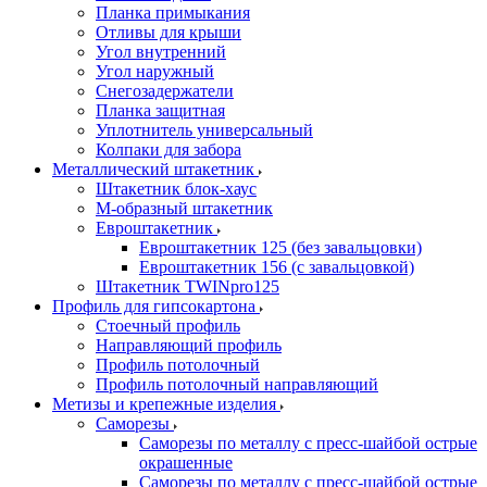
Планка примыкания
Отливы для крыши
Угол внутренний
Угол наружный
Снегозадержатели
Планка защитная
Уплотнитель универсальный
Колпаки для забора
Металлический штакетник
Штакетник блок-хаус
М-образный штакетник
Евроштакетник
Евроштакетник 125 (без завальцовки)
Евроштакетник 156 (с завальцовкой)
Штакетник TWINpro125
Профиль для гипсокартона
Стоечный профиль
Направляющий профиль
Профиль потолочный
Профиль потолочный направляющий
Метизы и крепежные изделия
Саморезы
Саморезы по металлу с пресс-шайбой острые
окрашенные
Саморезы по металлу с пресс-шайбой острые