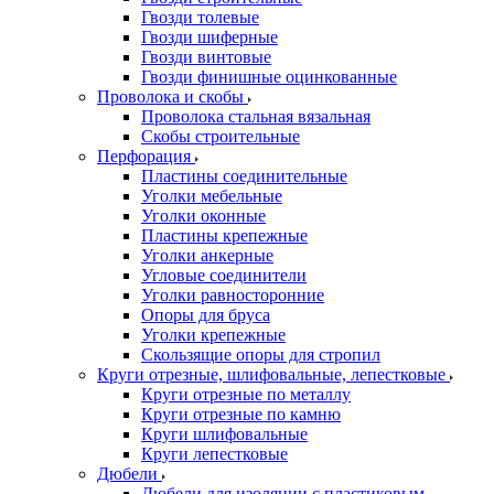
Гвозди толевые
Гвозди шиферные
Гвозди винтовые
Гвозди финишные оцинкованные
Проволока и скобы
Проволока стальная вязальная
Скобы строительные
Перфорация
Пластины соединительные
Уголки мебельные
Уголки оконные
Пластины крепежные
Уголки анкерные
Угловые соединители
Уголки равносторонние
Опоры для бруса
Уголки крепежные
Скользящие опоры для стропил
Круги отрезные, шлифовальные, лепестковые
Круги отрезные по металлу
Круги отрезные по камню
Круги шлифовальные
Круги лепестковые
Дюбели
Дюбели для изоляции с пластиковым