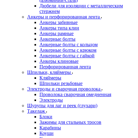
(алюминий-сталь)
Дюбели для изоляции с металлическим
стержнем
Анкеры и перфорированная лента
Анкеры забивные
Анкеры типа клин
Анкеры рамные
Анкерные болты
Анкерные болты с кольцом
Анкерные болты с крюком
Анкерные болты с гайкой
Анкеры клиновые
Перфорированная лента
Шпильки, кляймеры
Кляймеры
Шпильки резьбовые
Электроды и сварочная проволока
Проволока сварочная омедненная
Электроды
Шурупы для лаг и реек (глухари)
Такелаж
Блоки
Зажимы для стальных тросов
Карабины
Коуши