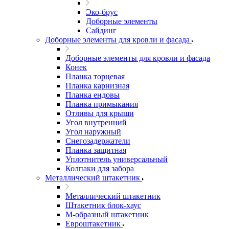
Эко-брус
Доборные элементы
Сайдинг
Доборные элементы для кровли и фасада
Доборные элементы для кровли и фасада
Конек
Планка торцевая
Планка карнизная
Планка ендовы
Планка примыкания
Отливы для крыши
Угол внутренний
Угол наружный
Снегозадержатели
Планка защитная
Уплотнитель универсальный
Колпаки для забора
Металлический штакетник
Металлический штакетник
Штакетник блок-хаус
М-образный штакетник
Евроштакетник