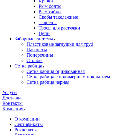
Крюки
Рым болты
Рым гайки
Скобы такелажные
Талрепы
Тросы для растяжки
Цепи
Заборные системы
Пластиковые заглушки для труб
Парапеты
Поперечины
Столбы
Сетка рабица
Сетка рабица оцинкованная
Сетка рабица с полимерным покрытием
Сетка рабица черная
Услуги
Доставка
Контакты
Компания
О компании
Сертификаты
Реквизиты