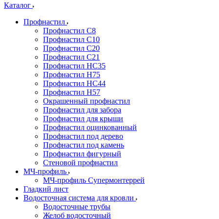
Каталог
Профнастил
Профнастил С8
Профнастил С10
Профнастил С20
Профнастил С21
Профнастил НС35
Профнастил Н75
Профнастил HC44
Профнастил Н57
Окрашенный профнастил
Профнастил для забора
Профнастил для крыши
Профнастил оцинкованный
Профнастил под дерево
Профнастил под камень
Профнастил фигурный
Стеновой профнастил
МЧ-профиль
МЧ-профиль Супермонтеррей
Гладкий лист
Водосточная система для кровли
Водосточные трубы
Желоб водосточный