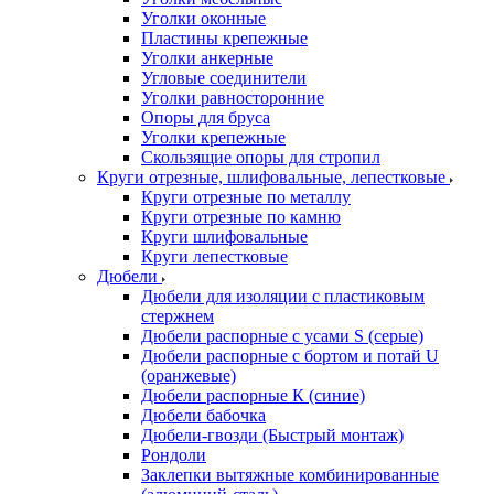
Уголки оконные
Пластины крепежные
Уголки анкерные
Угловые соединители
Уголки равносторонние
Опоры для бруса
Уголки крепежные
Скользящие опоры для стропил
Круги отрезные, шлифовальные, лепестковые
Круги отрезные по металлу
Круги отрезные по камню
Круги шлифовальные
Круги лепестковые
Дюбели
Дюбели для изоляции с пластиковым
стержнем
Дюбели распорные с усами S (серые)
Дюбели распорные c бортом и потай U
(оранжевые)
Дюбели распорные К (синие)
Дюбели бабочка
Дюбели-гвозди (Быстрый монтаж)
Рондоли
Заклепки вытяжные комбинированные