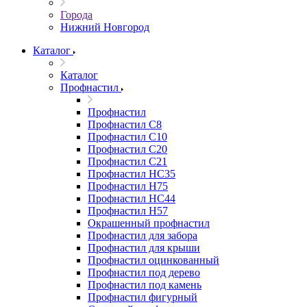
Города
Нижний Новгород
Каталог
Каталог
Профнастил
Профнастил
Профнастил С8
Профнастил С10
Профнастил С20
Профнастил С21
Профнастил НС35
Профнастил Н75
Профнастил HC44
Профнастил Н57
Окрашенный профнастил
Профнастил для забора
Профнастил для крыши
Профнастил оцинкованный
Профнастил под дерево
Профнастил под камень
Профнастил фигурный