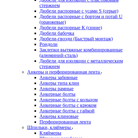
стержнем
Дюбели распорные с усами S (серые)
Дюбели распорные c бортом и потай U
(оранжевые)
Дюбели распорные К (синие)
Дюбели бабочка
Дюбели-гвозди (Быстрый монтаж)
Рондоли
Заклепки вытяжные комбинированные
(алюминий-сталь)
Дюбели для изоляции с металлическим
стержнем
Анкеры и перфорированная лента
Анкеры забивные
Анкеры типа клин
Анкеры рамные
Анкерные болты
Анкерные болты с кольцом
Анкерные болты с крюком
Анкерные болты с гайкой
Анкеры клиновые
Перфорированная лента
Шпильки, кляймеры
Кляймеры