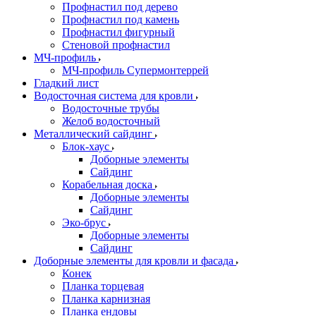
Профнастил под дерево
Профнастил под камень
Профнастил фигурный
Стеновой профнастил
МЧ-профиль
МЧ-профиль Супермонтеррей
Гладкий лист
Водосточная система для кровли
Водосточные трубы
Желоб водосточный
Металлический сайдинг
Блок-хаус
Доборные элементы
Сайдинг
Корабельная доска
Доборные элементы
Сайдинг
Эко-брус
Доборные элементы
Сайдинг
Доборные элементы для кровли и фасада
Конек
Планка торцевая
Планка карнизная
Планка ендовы