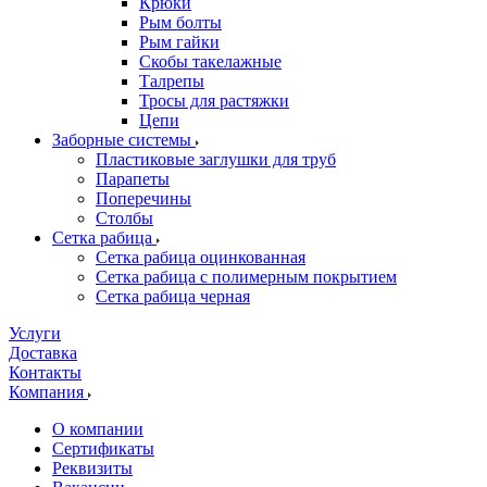
Крюки
Рым болты
Рым гайки
Скобы такелажные
Талрепы
Тросы для растяжки
Цепи
Заборные системы
Пластиковые заглушки для труб
Парапеты
Поперечины
Столбы
Сетка рабица
Сетка рабица оцинкованная
Сетка рабица с полимерным покрытием
Сетка рабица черная
Услуги
Доставка
Контакты
Компания
О компании
Сертификаты
Реквизиты