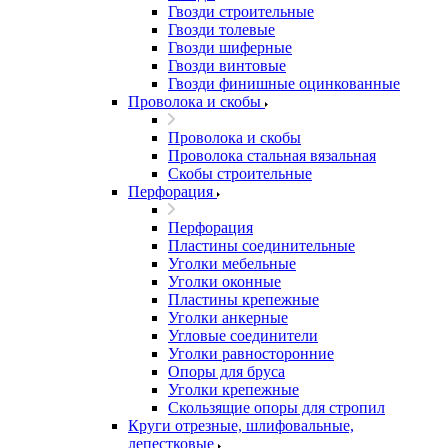
Гвозди строительные
Гвозди толевые
Гвозди шиферные
Гвозди винтовые
Гвозди финишные оцинкованные
Проволока и скобы
Проволока и скобы
Проволока стальная вязальная
Скобы строительные
Перфорация
Перфорация
Пластины соединительные
Уголки мебельные
Уголки оконные
Пластины крепежные
Уголки анкерные
Угловые соединители
Уголки равносторонние
Опоры для бруса
Уголки крепежные
Скользящие опоры для стропил
Круги отрезные, шлифовальные,
лепестковые