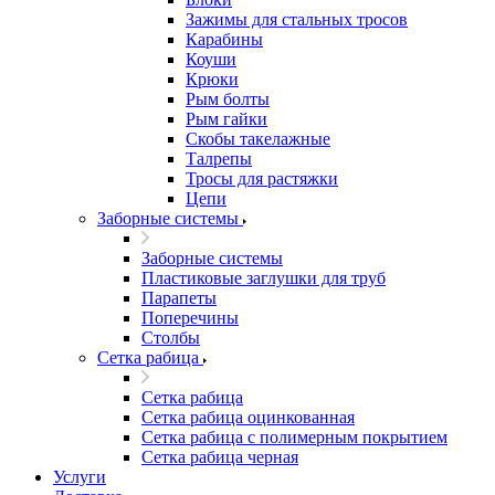
Зажимы для стальных тросов
Карабины
Коуши
Крюки
Рым болты
Рым гайки
Скобы такелажные
Талрепы
Тросы для растяжки
Цепи
Заборные системы
Заборные системы
Пластиковые заглушки для труб
Парапеты
Поперечины
Столбы
Сетка рабица
Сетка рабица
Сетка рабица оцинкованная
Сетка рабица с полимерным покрытием
Сетка рабица черная
Услуги