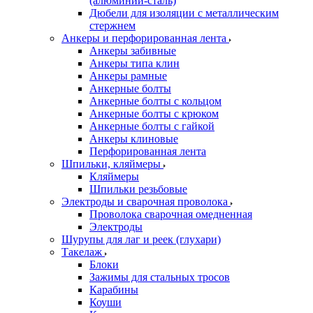
(алюминий-сталь)
Дюбели для изоляции с металлическим
стержнем
Анкеры и перфорированная лента
Анкеры забивные
Анкеры типа клин
Анкеры рамные
Анкерные болты
Анкерные болты с кольцом
Анкерные болты с крюком
Анкерные болты с гайкой
Анкеры клиновые
Перфорированная лента
Шпильки, кляймеры
Кляймеры
Шпильки резьбовые
Электроды и сварочная проволока
Проволока сварочная омедненная
Электроды
Шурупы для лаг и реек (глухари)
Такелаж
Блоки
Зажимы для стальных тросов
Карабины
Коуши