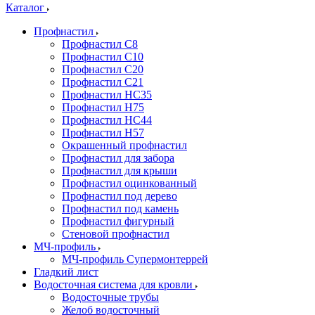
Каталог
Профнастил
Профнастил С8
Профнастил С10
Профнастил С20
Профнастил С21
Профнастил НС35
Профнастил Н75
Профнастил HC44
Профнастил Н57
Окрашенный профнастил
Профнастил для забора
Профнастил для крыши
Профнастил оцинкованный
Профнастил под дерево
Профнастил под камень
Профнастил фигурный
Стеновой профнастил
МЧ-профиль
МЧ-профиль Супермонтеррей
Гладкий лист
Водосточная система для кровли
Водосточные трубы
Желоб водосточный