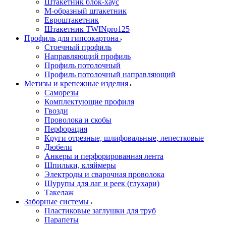
Штакетник блок-хаус
М-образный штакетник
Евроштакетник
Штакетник TWINpro125
Профиль для гипсокартона
Стоечный профиль
Направляющий профиль
Профиль потолочный
Профиль потолочный направляющий
Метизы и крепежные изделия
Саморезы
Комплектующие профиля
Гвозди
Проволока и скобы
Перфорация
Круги отрезные, шлифовальные, лепестковые
Дюбели
Анкеры и перфорированная лента
Шпильки, кляймеры
Электроды и сварочная проволока
Шурупы для лаг и реек (глухари)
Такелаж
Заборные системы
Пластиковые заглушки для труб
Парапеты