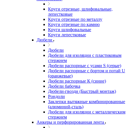
Круги отрезные, шлифовальные,
лепестковые
Круги отрезные по металлу
Круги отрезные по камню
Круги шлифовальные
Круги лепестковые
Дюбели
Дюбели
Дюбели для изоляции с пластиковым
стержнем
Дюбели распорные с усами S (серые)
Дюбели распорные c бортом и потай U
(оранжевые)
Дюбели распорные К (синие)
Дюбели бабочка
Дюбели-гвозди (Быстрый монтаж)
Рондоли
Заклепки вытяжные комбинированные
(алюминий-сталь)
Дюбели для изоляции с металлическим
стержнем
Анкеры и перфорированная лента