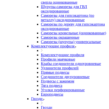
сверла оцинкованные
Шурупы-саморезы для ГВЛ
оксидированные
Саморезы для гипсокартона (по
металлу) оксидированные
Саморезы по дереву для гипсокартона
оксидированные
Саморезы кровельные (оцинкованные)
Саморезы окрашенные
Саморезы (шурупы) универсальные
Комплектующие профиля
Комплектующие профиля
Профили маячковые
Крабы соединители одноуровневые
Удлинители профилей
Прямые подвесы
Соединители двухуровневые
Подвесы с зажимом
Тяга подвеса
Уголки перфорированные
Европодвесы
Гвозди
Гвозди