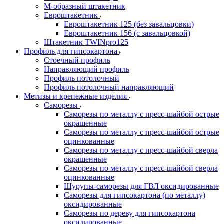
М-образный штакетник
Евроштакетник
Евроштакетник 125 (без завальцовки)
Евроштакетник 156 (с завальцовкой)
Штакетник TWINpro125
Профиль для гипсокартона
Стоечный профиль
Направляющий профиль
Профиль потолочный
Профиль потолочный направляющий
Метизы и крепежные изделия
Саморезы
Саморезы по металлу с пресс-шайбой острые
окрашенные
Саморезы по металлу с пресс-шайбой острые
оцинкованные
Саморезы по металлу с пресс-шайбой сверла
окрашенные
Саморезы по металлу с пресс-шайбой сверла
оцинкованные
Шурупы-саморезы для ГВЛ оксидированные
Саморезы для гипсокартона (по металлу)
оксидированные
Саморезы по дереву для гипсокартона
оксидированные