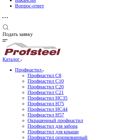
Вакансии
Вопрос-ответ
Подать заявку
Каталог
Профнастил
Профнастил С8
Профнастил С10
Профнастил С20
Профнастил С21
Профнастил НС35
Профнастил Н75
Профнастил HC44
Профнастил Н57
Окрашенный профнастил
Профнастил для забора
Профнастил для крыши
Профнастил оцинкованный