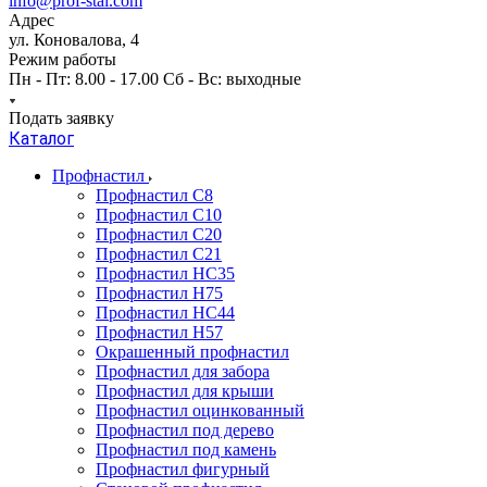
info@prof-stal.com
Адрес
ул. Коновалова, 4
Режим работы
Пн - Пт: 8.00 - 17.00 Сб - Вс: выходные
Подать заявку
Каталог
Профнастил
Профнастил С8
Профнастил С10
Профнастил С20
Профнастил С21
Профнастил НС35
Профнастил Н75
Профнастил HC44
Профнастил Н57
Окрашенный профнастил
Профнастил для забора
Профнастил для крыши
Профнастил оцинкованный
Профнастил под дерево
Профнастил под камень
Профнастил фигурный