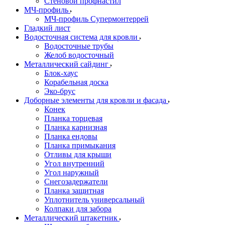
Стеновой профнастил
МЧ-профиль
МЧ-профиль Супермонтеррей
Гладкий лист
Водосточная система для кровли
Водосточные трубы
Желоб водосточный
Металлический сайдинг
Блок-хаус
Корабельная доска
Эко-брус
Доборные элементы для кровли и фасада
Конек
Планка торцевая
Планка карнизная
Планка ендовы
Планка примыкания
Отливы для крыши
Угол внутренний
Угол наружный
Снегозадержатели
Планка защитная
Уплотнитель универсальный
Колпаки для забора
Металлический штакетник