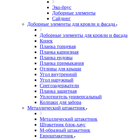
Эко-брус
Доборные элементы
Сайдинг
Доборные элементы для кровли и фасада
Доборные элементы для кровли и фасада
Конек
Планка торцевая
Планка карнизная
Планка ендовы
Планка примыкания
Отливы для крыши
Угол внутренний
Угол наружный
Снегозадержатели
Планка защитная
Уплотнитель универсальный
Колпаки для забора
Металлический штакетник
Металлический штакетник
Штакетник блок-хаус
М-образный штакетник
Евроштакетник