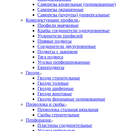
Саморезы кровельные (оцинкованные)
Саморезы окрашенные
Саморезы (шурупы) универсальные
Комплектующие профиля
Профили маячковые
Крабы соединители одноуровневые
Удлинители профилей
Прямые подвесы
Соединители двухуровневые
Подвесы с зажимом
Тяга подвеса
Уголки перфорированные
Европодвесы
Гвозди
Гвозди строительные
Гвозди толевые
Гвозди шиферные
Гвозди винтовые
Гвозди финишные оцинкованные
Проволока и скобы
Проволока стальная вязальная
Скобы строительные
Перфорация
Пластины соединительные
Уголки мебельные