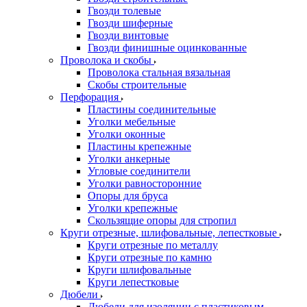
Гвозди толевые
Гвозди шиферные
Гвозди винтовые
Гвозди финишные оцинкованные
Проволока и скобы
Проволока стальная вязальная
Скобы строительные
Перфорация
Пластины соединительные
Уголки мебельные
Уголки оконные
Пластины крепежные
Уголки анкерные
Угловые соединители
Уголки равносторонние
Опоры для бруса
Уголки крепежные
Скользящие опоры для стропил
Круги отрезные, шлифовальные, лепестковые
Круги отрезные по металлу
Круги отрезные по камню
Круги шлифовальные
Круги лепестковые
Дюбели
Дюбели для изоляции с пластиковым