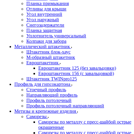
Планка примыкания
Отливы для крыши
Угол внутренний
Угол наружный
Снегозадержатели
Планка защитная
Уплотнитель универсальный
Колпаки для забора
Металлический штакетник
Штакетник блок-хаус
М-образный штакетник
Евроштакетник
Евроштакетник 125 (без завальцовки)
Евроштакетник 156 (с завальцовкой)
Штакетник TWINpro125
Профиль для гипсокартона
Стоечный профиль
Направляющий профиль
Профиль потолочный
Профиль потолочный направляющий
Метизы и крепежные изделия
Саморезы
Саморезы по металлу с пресс-шайбой острые
окрашенные
Саморезы по металлу с пресс-шайбой острые