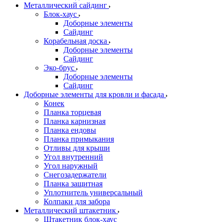
Металлический сайдинг
Блок-хаус
Доборные элементы
Сайдинг
Корабельная доска
Доборные элементы
Сайдинг
Эко-брус
Доборные элементы
Сайдинг
Доборные элементы для кровли и фасада
Конек
Планка торцевая
Планка карнизная
Планка ендовы
Планка примыкания
Отливы для крыши
Угол внутренний
Угол наружный
Снегозадержатели
Планка защитная
Уплотнитель универсальный
Колпаки для забора
Металлический штакетник
Штакетник блок-хаус