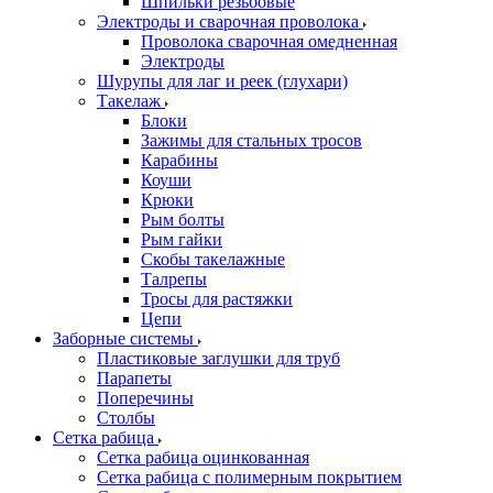
Шпильки резьбовые
Электроды и сварочная проволока
Проволока сварочная омедненная
Электроды
Шурупы для лаг и реек (глухари)
Такелаж
Блоки
Зажимы для стальных тросов
Карабины
Коуши
Крюки
Рым болты
Рым гайки
Скобы такелажные
Талрепы
Тросы для растяжки
Цепи
Заборные системы
Пластиковые заглушки для труб
Парапеты
Поперечины
Столбы
Сетка рабица
Сетка рабица оцинкованная
Сетка рабица с полимерным покрытием