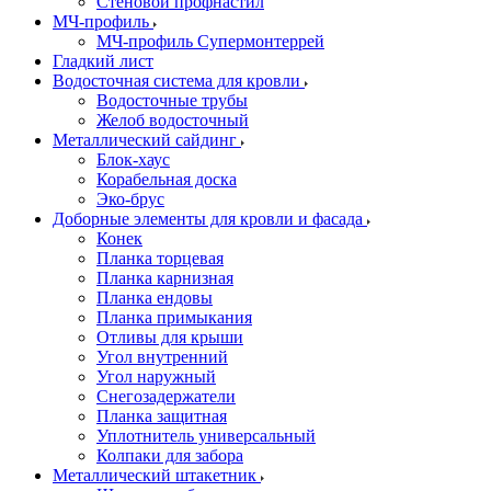
Стеновой профнастил
МЧ-профиль
МЧ-профиль Супермонтеррей
Гладкий лист
Водосточная система для кровли
Водосточные трубы
Желоб водосточный
Металлический сайдинг
Блок-хаус
Корабельная доска
Эко-брус
Доборные элементы для кровли и фасада
Конек
Планка торцевая
Планка карнизная
Планка ендовы
Планка примыкания
Отливы для крыши
Угол внутренний
Угол наружный
Снегозадержатели
Планка защитная
Уплотнитель универсальный
Колпаки для забора
Металлический штакетник