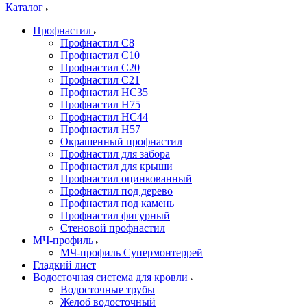
Каталог
Профнастил
Профнастил С8
Профнастил С10
Профнастил С20
Профнастил С21
Профнастил НС35
Профнастил Н75
Профнастил HC44
Профнастил Н57
Окрашенный профнастил
Профнастил для забора
Профнастил для крыши
Профнастил оцинкованный
Профнастил под дерево
Профнастил под камень
Профнастил фигурный
Стеновой профнастил
МЧ-профиль
МЧ-профиль Супермонтеррей
Гладкий лист
Водосточная система для кровли
Водосточные трубы
Желоб водосточный