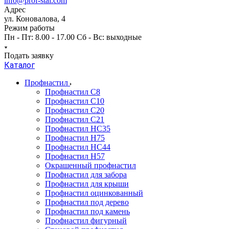
info@prof-stal.com
Адрес
ул. Коновалова, 4
Режим работы
Пн - Пт: 8.00 - 17.00 Сб - Вс: выходные
Подать заявку
Каталог
Профнастил
Профнастил С8
Профнастил С10
Профнастил С20
Профнастил С21
Профнастил НС35
Профнастил Н75
Профнастил HC44
Профнастил Н57
Окрашенный профнастил
Профнастил для забора
Профнастил для крыши
Профнастил оцинкованный
Профнастил под дерево
Профнастил под камень
Профнастил фигурный