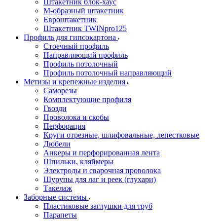
Штакетник блок-хаус
М-образный штакетник
Евроштакетник
Штакетник TWINpro125
Профиль для гипсокартона
Стоечный профиль
Направляющий профиль
Профиль потолочный
Профиль потолочный направляющий
Метизы и крепежные изделия
Саморезы
Комплектующие профиля
Гвозди
Проволока и скобы
Перфорация
Круги отрезные, шлифовальные, лепестковые
Дюбели
Анкеры и перфорированная лента
Шпильки, кляймеры
Электроды и сварочная проволока
Шурупы для лаг и реек (глухари)
Такелаж
Заборные системы
Пластиковые заглушки для труб
Парапеты