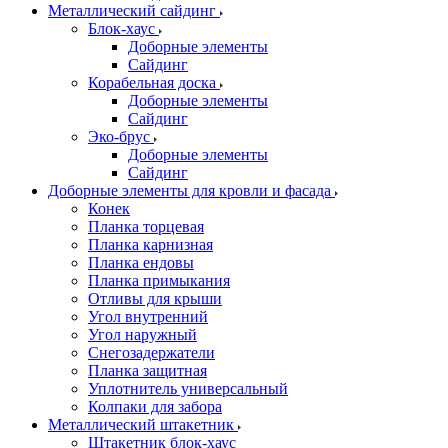
Металлический сайдинг
Блок-хаус
Доборные элементы
Сайдинг
Корабельная доска
Доборные элементы
Сайдинг
Эко-брус
Доборные элементы
Сайдинг
Доборные элементы для кровли и фасада
Конек
Планка торцевая
Планка карнизная
Планка ендовы
Планка примыкания
Отливы для крыши
Угол внутренний
Угол наружный
Снегозадержатели
Планка защитная
Уплотнитель универсальный
Колпаки для забора
Металлический штакетник
Штакетник блок-хаус