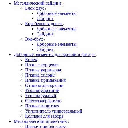
Металлический сайдинг
Блок-хаус
Доборные элементы
Сайдинг
Корабельная доска
Доборные элементы
Сайдинг
Эко-брус
Доборные элементы
Сайдинг
Доборные элементы для кровли и фасада
Конек
Планка торцевая
Планка карнизная
Планка ендовы
Планка примыкания
Отливы для крыши
Угол внутренний
Угол наружный
Снегозадержатели
Планка защитная
Уплотнитель универсальный
Колпаки для забора
Металлический штакетник
Штакетник блок-хаус