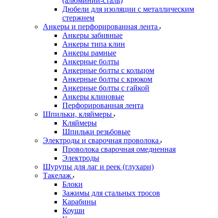
(алюминий-сталь)
Дюбели для изоляции с металлическим
стержнем
Анкеры и перфорированная лента
Анкеры забивные
Анкеры типа клин
Анкеры рамные
Анкерные болты
Анкерные болты с кольцом
Анкерные болты с крюком
Анкерные болты с гайкой
Анкеры клиновые
Перфорированная лента
Шпильки, кляймеры
Кляймеры
Шпильки резьбовые
Электроды и сварочная проволока
Проволока сварочная омедненная
Электроды
Шурупы для лаг и реек (глухари)
Такелаж
Блоки
Зажимы для стальных тросов
Карабины
Коуши