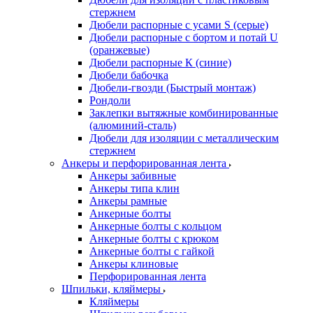
стержнем
Дюбели распорные с усами S (серые)
Дюбели распорные c бортом и потай U
(оранжевые)
Дюбели распорные К (синие)
Дюбели бабочка
Дюбели-гвозди (Быстрый монтаж)
Рондоли
Заклепки вытяжные комбинированные
(алюминий-сталь)
Дюбели для изоляции с металлическим
стержнем
Анкеры и перфорированная лента
Анкеры забивные
Анкеры типа клин
Анкеры рамные
Анкерные болты
Анкерные болты с кольцом
Анкерные болты с крюком
Анкерные болты с гайкой
Анкеры клиновые
Перфорированная лента
Шпильки, кляймеры
Кляймеры