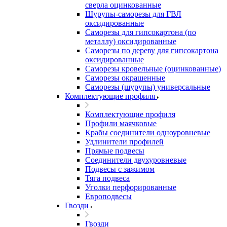
сверла оцинкованные
Шурупы-саморезы для ГВЛ
оксидированные
Саморезы для гипсокартона (по
металлу) оксидированные
Саморезы по дереву для гипсокартона
оксидированные
Саморезы кровельные (оцинкованные)
Саморезы окрашенные
Саморезы (шурупы) универсальные
Комплектующие профиля
Комплектующие профиля
Профили маячковые
Крабы соединители одноуровневые
Удлинители профилей
Прямые подвесы
Соединители двухуровневые
Подвесы с зажимом
Тяга подвеса
Уголки перфорированные
Европодвесы
Гвозди
Гвозди