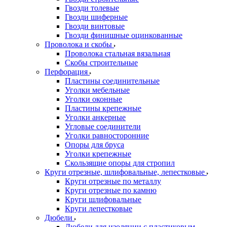
Гвозди толевые
Гвозди шиферные
Гвозди винтовые
Гвозди финишные оцинкованные
Проволока и скобы
Проволока стальная вязальная
Скобы строительные
Перфорация
Пластины соединительные
Уголки мебельные
Уголки оконные
Пластины крепежные
Уголки анкерные
Угловые соединители
Уголки равносторонние
Опоры для бруса
Уголки крепежные
Скользящие опоры для стропил
Круги отрезные, шлифовальные, лепестковые
Круги отрезные по металлу
Круги отрезные по камню
Круги шлифовальные
Круги лепестковые
Дюбели
Дюбели для изоляции с пластиковым