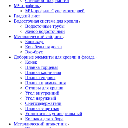
Стеновой профнастил
МЧ-профиль
МЧ-профиль Супермонтеррей
Гладкий лист
Водосточная система для кровли
Водосточные трубы
Желоб водосточный
Металлический сайдинг
Блок-хаус
Корабельная доска
Эко-брус
Доборные элементы для кровли и фасада
Конек
Планка торцевая
Планка карнизная
Планка ендовы
Планка примыкания
Отливы для крыши
Угол внутренний
Угол наружный
Снегозадержатели
Планка защитная
Уплотнитель универсальный
Колпаки для забора
Металлический штакетник