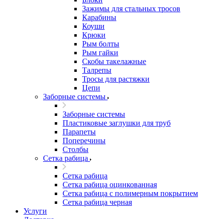
Зажимы для стальных тросов
Карабины
Коуши
Крюки
Рым болты
Рым гайки
Скобы такелажные
Талрепы
Тросы для растяжки
Цепи
Заборные системы
Заборные системы
Пластиковые заглушки для труб
Парапеты
Поперечины
Столбы
Сетка рабица
Сетка рабица
Сетка рабица оцинкованная
Сетка рабица с полимерным покрытием
Сетка рабица черная
Услуги