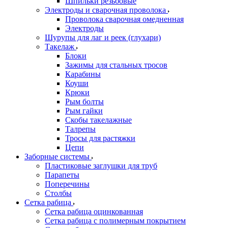
Шпильки резьбовые
Электроды и сварочная проволока
Проволока сварочная омедненная
Электроды
Шурупы для лаг и реек (глухари)
Такелаж
Блоки
Зажимы для стальных тросов
Карабины
Коуши
Крюки
Рым болты
Рым гайки
Скобы такелажные
Талрепы
Тросы для растяжки
Цепи
Заборные системы
Пластиковые заглушки для труб
Парапеты
Поперечины
Столбы
Сетка рабица
Сетка рабица оцинкованная
Сетка рабица с полимерным покрытием