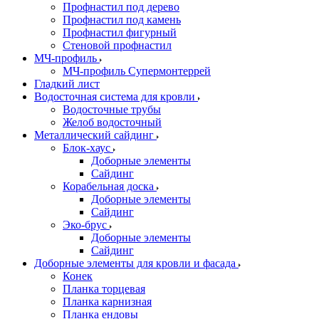
Профнастил под дерево
Профнастил под камень
Профнастил фигурный
Стеновой профнастил
МЧ-профиль
МЧ-профиль Супермонтеррей
Гладкий лист
Водосточная система для кровли
Водосточные трубы
Желоб водосточный
Металлический сайдинг
Блок-хаус
Доборные элементы
Сайдинг
Корабельная доска
Доборные элементы
Сайдинг
Эко-брус
Доборные элементы
Сайдинг
Доборные элементы для кровли и фасада
Конек
Планка торцевая
Планка карнизная
Планка ендовы