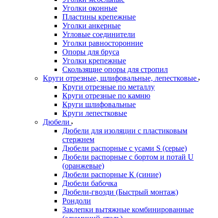
Уголки оконные
Пластины крепежные
Уголки анкерные
Угловые соединители
Уголки равносторонние
Опоры для бруса
Уголки крепежные
Скользящие опоры для стропил
Круги отрезные, шлифовальные, лепестковые
Круги отрезные по металлу
Круги отрезные по камню
Круги шлифовальные
Круги лепестковые
Дюбели
Дюбели для изоляции с пластиковым
стержнем
Дюбели распорные с усами S (серые)
Дюбели распорные c бортом и потай U
(оранжевые)
Дюбели распорные К (синие)
Дюбели бабочка
Дюбели-гвозди (Быстрый монтаж)
Рондоли
Заклепки вытяжные комбинированные