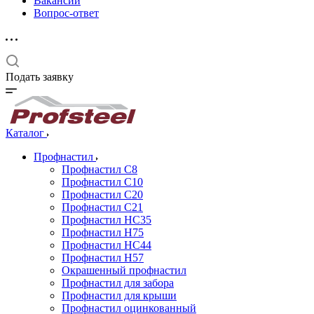
Вакансии
Вопрос-ответ
Подать заявку
Каталог
Профнастил
Профнастил С8
Профнастил С10
Профнастил С20
Профнастил С21
Профнастил НС35
Профнастил Н75
Профнастил HC44
Профнастил Н57
Окрашенный профнастил
Профнастил для забора
Профнастил для крыши
Профнастил оцинкованный