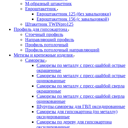
М-образный штакетник
Евроштакетник
Евроштакетник 125 (без завальцовки)
Евроштакетник 156 (с завальцовкой)
Штакетник TWINpro125
Профиль для гипсокартона
Стоечный профиль
Направляющий профиль
Профиль потолочный
Профиль потолочный направляющий
Метизы и крепежные изделия
Саморезы
Саморезы по металлу с пресс-шайбой острые
окрашенные
Саморезы по металлу с пресс-шайбой острые
оцинкованные
Саморезы по металлу с пресс-шайбой сверла
окрашенные
Саморезы по металлу с пресс-шайбой сверла
оцинкованные
Шурупы-саморезы для ГВЛ оксидированные
Саморезы для гипсокартона (по металлу)
оксидированные
Саморезы по дереву для гипсокартона
оксидированные