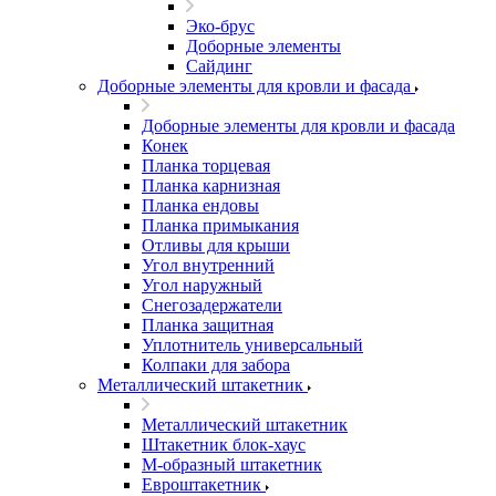
Эко-брус
Доборные элементы
Сайдинг
Доборные элементы для кровли и фасада
Доборные элементы для кровли и фасада
Конек
Планка торцевая
Планка карнизная
Планка ендовы
Планка примыкания
Отливы для крыши
Угол внутренний
Угол наружный
Снегозадержатели
Планка защитная
Уплотнитель универсальный
Колпаки для забора
Металлический штакетник
Металлический штакетник
Штакетник блок-хаус
М-образный штакетник
Евроштакетник