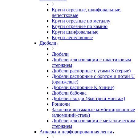
Круги отрезные, шлифовальные,
лепестковые
Круги отрезные по металлу
Круги отрезные по камню
Круги шлифовальные
Круги лепестковые
Дюбели
Дюбели
Дюбели для изоляции с пластиковым
стержнем
Дюбели распорные с усами S (серые)
Дюбели распорные c бортом и потай U
(оранжевые)
Дюбели распорные К (синие)
Дюбели бабочка
Дюбели-гвозди (Быстрый монтаж)
Рондоли
Заклепки вытяжные комбинированные
(алюминий-сталь)
Дюбели для изоляции с металлическим
стержнем
Анкеры и перфорированная лента