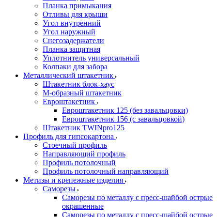
Планка примыкания
Отливы для крыши
Угол внутренний
Угол наружный
Снегозадержатели
Планка защитная
Уплотнитель универсальный
Колпаки для забора
Металлический штакетник
Штакетник блок-хаус
М-образный штакетник
Евроштакетник
Евроштакетник 125 (без завальцовки)
Евроштакетник 156 (с завальцовкой)
Штакетник TWINpro125
Профиль для гипсокартона
Стоечный профиль
Направляющий профиль
Профиль потолочный
Профиль потолочный направляющий
Метизы и крепежные изделия
Саморезы
Саморезы по металлу с пресс-шайбой острые
окрашенные
Саморезы по металлу с пресс-шайбой острые