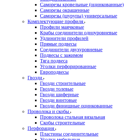
Саморезы кровельные (оцинкованные)
Саморезы окрашенные
Саморезы (шурупы) универсальные
Комплектующие профиля
Профили маячковые
Крабы соединители одноуровневые
Удлинители профилей
Прямые подвесы
Соединители двухуровневые
Подвесы с зажимом
Тяга подвеса
Уголки перфорированные
Европодвесы
Гвозди
Гвозди строительные
Гвозди толевые
Гвозди шиферные
Гвозди винтовые
Гвозди финишные оцинкованные
Проволока и скобы
Проволока стальная вязальная
Скобы строительные
Перфорация
Пластины соединительные
Уголки мебельные