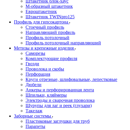
Штакетник блок-хаус
М-образный штакетник
Евроштакетник
Штакетник TWINpro125
Профиль для гипсокартона
Стоечный профиль
Направляющий профиль
Профиль потолочный
Профиль потолочный направляющий
Метизы и крепежные изделия
Саморезы
Комплектующие профиля
Гвозди
Проволока и скобы
Перфорация
Круги отрезные, шлифовальные, лепестковые
Дюбели
Анкеры и перфорированная лента
Шпильки, кляймеры
Электроды и сварочная проволока
Шурупы для лаг и реек (глухари)
Такелаж
Заборные системы
Пластиковые заглушки для труб
Парапеты