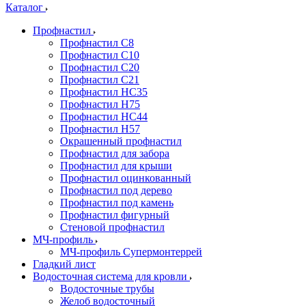
Каталог
Профнастил
Профнастил С8
Профнастил С10
Профнастил С20
Профнастил С21
Профнастил НС35
Профнастил Н75
Профнастил HC44
Профнастил Н57
Окрашенный профнастил
Профнастил для забора
Профнастил для крыши
Профнастил оцинкованный
Профнастил под дерево
Профнастил под камень
Профнастил фигурный
Стеновой профнастил
МЧ-профиль
МЧ-профиль Супермонтеррей
Гладкий лист
Водосточная система для кровли
Водосточные трубы
Желоб водосточный