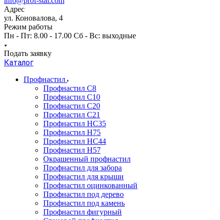
info@prof-stal.com
Адрес
ул. Коновалова, 4
Режим работы
Пн - Пт: 8.00 - 17.00 Сб - Вс: выходные
Подать заявку
Каталог
Профнастил
Профнастил С8
Профнастил С10
Профнастил С20
Профнастил С21
Профнастил НС35
Профнастил Н75
Профнастил HC44
Профнастил Н57
Окрашенный профнастил
Профнастил для забора
Профнастил для крыши
Профнастил оцинкованный
Профнастил под дерево
Профнастил под камень
Профнастил фигурный