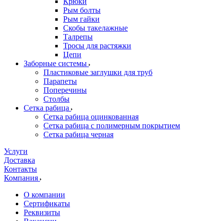
Крюки
Рым болты
Рым гайки
Скобы такелажные
Талрепы
Тросы для растяжки
Цепи
Заборные системы
Пластиковые заглушки для труб
Парапеты
Поперечины
Столбы
Сетка рабица
Сетка рабица оцинкованная
Сетка рабица с полимерным покрытием
Сетка рабица черная
Услуги
Доставка
Контакты
Компания
О компании
Сертификаты
Реквизиты