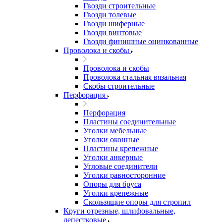
Гвозди строительные
Гвозди толевые
Гвозди шиферные
Гвозди винтовые
Гвозди финишные оцинкованные
Проволока и скобы
Проволока и скобы
Проволока стальная вязальная
Скобы строительные
Перфорация
Перфорация
Пластины соединительные
Уголки мебельные
Уголки оконные
Пластины крепежные
Уголки анкерные
Угловые соединители
Уголки равносторонние
Опоры для бруса
Уголки крепежные
Скользящие опоры для стропил
Круги отрезные, шлифовальные,
лепестковые