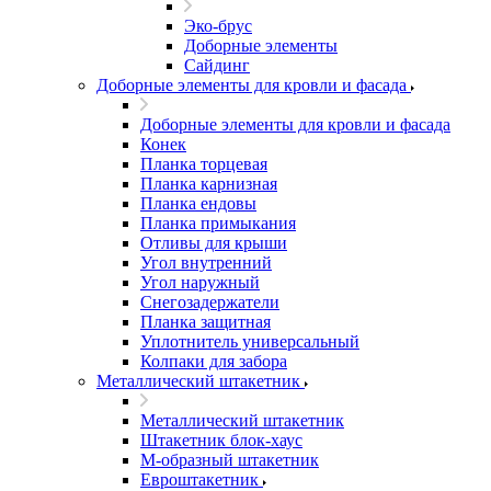
Эко-брус
Доборные элементы
Сайдинг
Доборные элементы для кровли и фасада
Доборные элементы для кровли и фасада
Конек
Планка торцевая
Планка карнизная
Планка ендовы
Планка примыкания
Отливы для крыши
Угол внутренний
Угол наружный
Снегозадержатели
Планка защитная
Уплотнитель универсальный
Колпаки для забора
Металлический штакетник
Металлический штакетник
Штакетник блок-хаус
М-образный штакетник
Евроштакетник