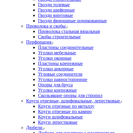
Гвозди толевые
Гвозди шиферные
Гвозди винтовые
Гвозди финишные оцинкованные
Проволока и скобы
Проволока стальная вязальная
Скобы строительные
Перфорация
Пластины соединительные
Уголки мебельные
Уголки оконные
Пластины крепежные
Уголки анкерные
Угловые соединители
Уголки равносторонние
Опоры для бруса
Уголки крепежные
Скользящие опоры для стропил
Круги отрезные, шлифовальные, лепестковые
Круги отрезные по металлу
Круги отрезные по камню
Круги шлифовальные
Круги лепестковые
Дюбели
Дюбели для изоляции с пластиковым