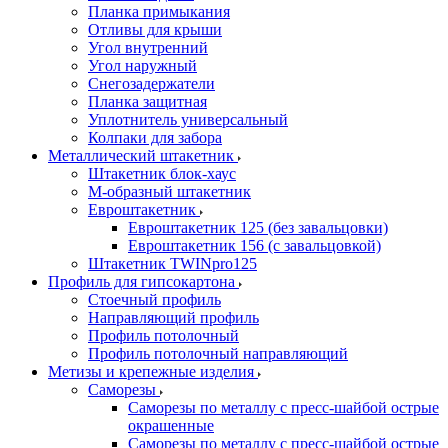
Планка примыкания
Отливы для крыши
Угол внутренний
Угол наружный
Снегозадержатели
Планка защитная
Уплотнитель универсальный
Колпаки для забора
Металлический штакетник
Штакетник блок-хаус
М-образный штакетник
Евроштакетник
Евроштакетник 125 (без завальцовки)
Евроштакетник 156 (с завальцовкой)
Штакетник TWINpro125
Профиль для гипсокартона
Стоечный профиль
Направляющий профиль
Профиль потолочный
Профиль потолочный направляющий
Метизы и крепежные изделия
Саморезы
Саморезы по металлу с пресс-шайбой острые
окрашенные
Саморезы по металлу с пресс-шайбой острые