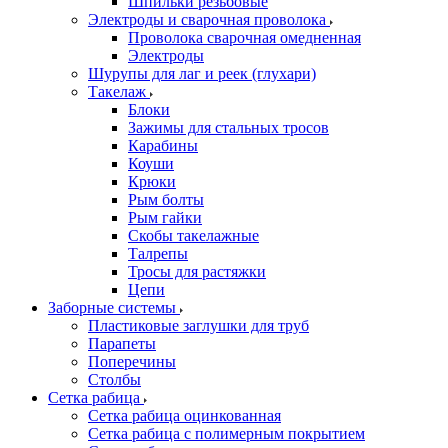
Шпильки резьбовые
Электроды и сварочная проволока
Проволока сварочная омедненная
Электроды
Шурупы для лаг и реек (глухари)
Такелаж
Блоки
Зажимы для стальных тросов
Карабины
Коуши
Крюки
Рым болты
Рым гайки
Скобы такелажные
Талрепы
Тросы для растяжки
Цепи
Заборные системы
Пластиковые заглушки для труб
Парапеты
Поперечины
Столбы
Сетка рабица
Сетка рабица оцинкованная
Сетка рабица с полимерным покрытием