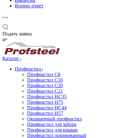
Вакансии
Вопрос-ответ
Подать заявку
Каталог
Профнастил
Профнастил С8
Профнастил С10
Профнастил С20
Профнастил С21
Профнастил НС35
Профнастил Н75
Профнастил HC44
Профнастил Н57
Окрашенный профнастил
Профнастил для забора
Профнастил для крыши
Профнастил оцинкованный