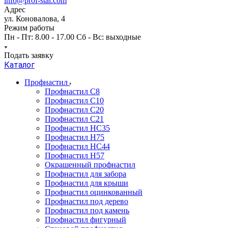
info@prof-stal.com
Адрес
ул. Коновалова, 4
Режим работы
Пн - Пт: 8.00 - 17.00 Сб - Вс: выходные
Подать заявку
Каталог
Профнастил
Профнастил С8
Профнастил С10
Профнастил С20
Профнастил С21
Профнастил НС35
Профнастил Н75
Профнастил HC44
Профнастил Н57
Окрашенный профнастил
Профнастил для забора
Профнастил для крыши
Профнастил оцинкованный
Профнастил под дерево
Профнастил под камень
Профнастил фигурный