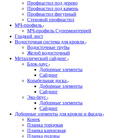
Профнастил под дерево
Профнастил под камень
Профнастил фигурный
Стеновой профнастил
МЧ-профиль
МЧ-профиль Супермонтеррей
Гладкий лист
Водосточная система для кровли
Водосточные трубы
Желоб водосточный
Металлический сайдинг
Блок-хаус
Доборные элементы
Сайдинг
Корабельная доска
Доборные элементы
Сайдинг
Эко-брус
Доборные элементы
Сайдинг
Доборные элементы для кровли и фасада
Конек
Планка торцевая
Планка карнизная
Планка ендовы