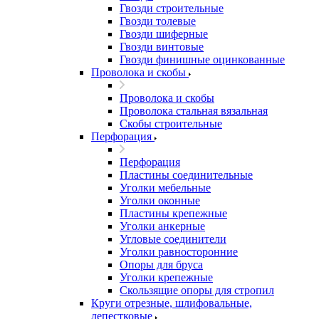
Гвозди строительные
Гвозди толевые
Гвозди шиферные
Гвозди винтовые
Гвозди финишные оцинкованные
Проволока и скобы
Проволока и скобы
Проволока стальная вязальная
Скобы строительные
Перфорация
Перфорация
Пластины соединительные
Уголки мебельные
Уголки оконные
Пластины крепежные
Уголки анкерные
Угловые соединители
Уголки равносторонние
Опоры для бруса
Уголки крепежные
Скользящие опоры для стропил
Круги отрезные, шлифовальные,
лепестковые