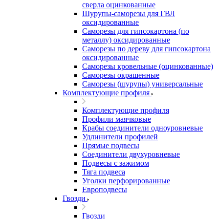
сверла оцинкованные
Шурупы-саморезы для ГВЛ
оксидированные
Саморезы для гипсокартона (по
металлу) оксидированные
Саморезы по дереву для гипсокартона
оксидированные
Саморезы кровельные (оцинкованные)
Саморезы окрашенные
Саморезы (шурупы) универсальные
Комплектующие профиля
Комплектующие профиля
Профили маячковые
Крабы соединители одноуровневые
Удлинители профилей
Прямые подвесы
Соединители двухуровневые
Подвесы с зажимом
Тяга подвеса
Уголки перфорированные
Европодвесы
Гвозди
Гвозди