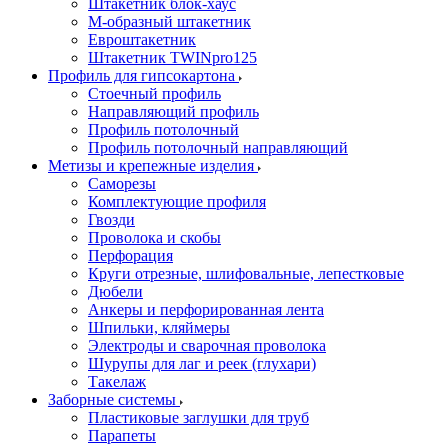
Штакетник блок-хаус
М-образный штакетник
Евроштакетник
Штакетник TWINpro125
Профиль для гипсокартона
Стоечный профиль
Направляющий профиль
Профиль потолочный
Профиль потолочный направляющий
Метизы и крепежные изделия
Саморезы
Комплектующие профиля
Гвозди
Проволока и скобы
Перфорация
Круги отрезные, шлифовальные, лепестковые
Дюбели
Анкеры и перфорированная лента
Шпильки, кляймеры
Электроды и сварочная проволока
Шурупы для лаг и реек (глухари)
Такелаж
Заборные системы
Пластиковые заглушки для труб
Парапеты