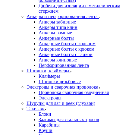
(алюминий-сталь)
Дюбели для изоляции с металлическим
стержнем
Анкеры и перфорированная лента
Анкеры забивные
Анкеры типа клин
Анкеры рамные
Анкерные болты
Анкерные болты с кольцом
Анкерные болты с крюком
Анкерные болты с гайкой
Анкеры клиновые
Перфорированная лента
Шпильки, кляймеры
Кляймеры
Шпильки резьбовые
Электроды и сварочная проволока
Проволока сварочная омедненная
Электроды
Шурупы для лаг и реек (глухари)
Такелаж
Блоки
Зажимы для стальных тросов
Карабины
Коуши