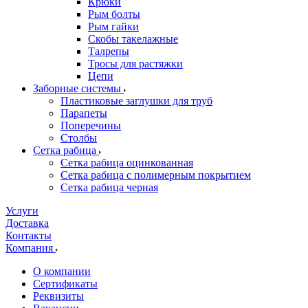
Крюки
Рым болты
Рым гайки
Скобы такелажные
Талрепы
Тросы для растяжки
Цепи
Заборные системы
Пластиковые заглушки для труб
Парапеты
Поперечины
Столбы
Сетка рабица
Сетка рабица оцинкованная
Сетка рабица с полимерным покрытием
Сетка рабица черная
Услуги
Доставка
Контакты
Компания
О компании
Сертификаты
Реквизиты