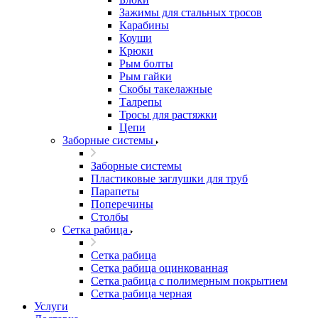
Зажимы для стальных тросов
Карабины
Коуши
Крюки
Рым болты
Рым гайки
Скобы такелажные
Талрепы
Тросы для растяжки
Цепи
Заборные системы
Заборные системы
Пластиковые заглушки для труб
Парапеты
Поперечины
Столбы
Сетка рабица
Сетка рабица
Сетка рабица оцинкованная
Сетка рабица с полимерным покрытием
Сетка рабица черная
Услуги