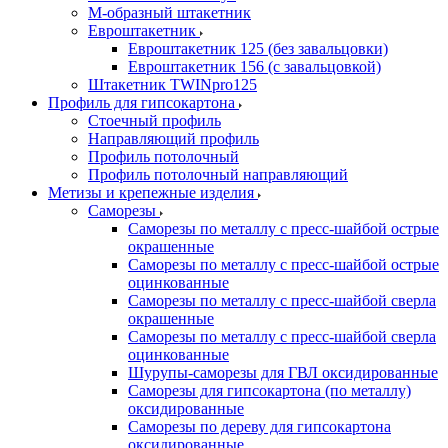
М-образный штакетник
Евроштакетник
Евроштакетник 125 (без завальцовки)
Евроштакетник 156 (с завальцовкой)
Штакетник TWINpro125
Профиль для гипсокартона
Стоечный профиль
Направляющий профиль
Профиль потолочный
Профиль потолочный направляющий
Метизы и крепежные изделия
Саморезы
Саморезы по металлу с пресс-шайбой острые
окрашенные
Саморезы по металлу с пресс-шайбой острые
оцинкованные
Саморезы по металлу с пресс-шайбой сверла
окрашенные
Саморезы по металлу с пресс-шайбой сверла
оцинкованные
Шурупы-саморезы для ГВЛ оксидированные
Саморезы для гипсокартона (по металлу)
оксидированные
Саморезы по дереву для гипсокартона
оксидированные