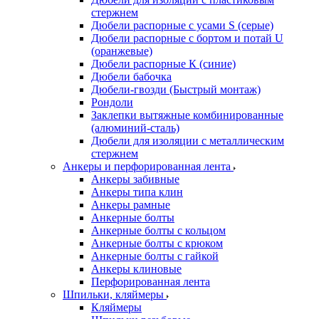
стержнем
Дюбели распорные с усами S (серые)
Дюбели распорные c бортом и потай U
(оранжевые)
Дюбели распорные К (синие)
Дюбели бабочка
Дюбели-гвозди (Быстрый монтаж)
Рондоли
Заклепки вытяжные комбинированные
(алюминий-сталь)
Дюбели для изоляции с металлическим
стержнем
Анкеры и перфорированная лента
Анкеры забивные
Анкеры типа клин
Анкеры рамные
Анкерные болты
Анкерные болты с кольцом
Анкерные болты с крюком
Анкерные болты с гайкой
Анкеры клиновые
Перфорированная лента
Шпильки, кляймеры
Кляймеры