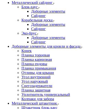
Металлический сайдинг
Блок-хаус
Доборные элементы
Сайдинг
Корабельная доска
Доборные элементы
Сайдинг
Эко-брус
Доборные элементы
Сайдинг
Доборные элементы для кровли и фасада
Конек
Планка торцевая
Планка карнизная
Планка ендовы
Планка примыкания
Отливы для крыши
Угол внутренний
Угол наружный
Снегозадержатели
Планка защитная
Уплотнитель универсальный
Колпаки для забора
Металлический штакетник
Штакетник блок-хаус