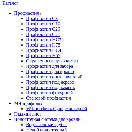
Каталог
Профнастил
Профнастил С8
Профнастил С10
Профнастил С20
Профнастил С21
Профнастил НС35
Профнастил Н75
Профнастил HC44
Профнастил Н57
Окрашенный профнастил
Профнастил для забора
Профнастил для крыши
Профнастил оцинкованный
Профнастил под дерево
Профнастил под камень
Профнастил фигурный
Стеновой профнастил
МЧ-профиль
МЧ-профиль Супермонтеррей
Гладкий лист
Водосточная система для кровли
Водосточные трубы
Желоб водосточный