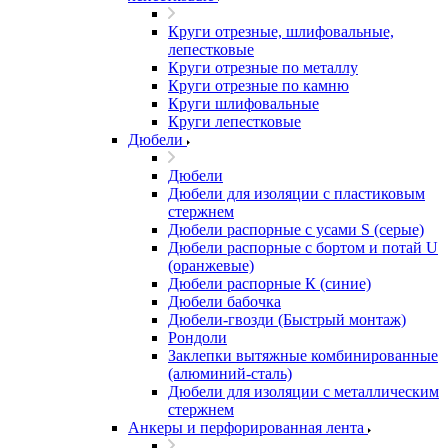
Круги отрезные, шлифовальные,
лепестковые
Круги отрезные по металлу
Круги отрезные по камню
Круги шлифовальные
Круги лепестковые
Дюбели
Дюбели
Дюбели для изоляции с пластиковым
стержнем
Дюбели распорные с усами S (серые)
Дюбели распорные c бортом и потай U
(оранжевые)
Дюбели распорные К (синие)
Дюбели бабочка
Дюбели-гвозди (Быстрый монтаж)
Рондоли
Заклепки вытяжные комбинированные
(алюминий-сталь)
Дюбели для изоляции с металлическим
стержнем
Анкеры и перфорированная лента