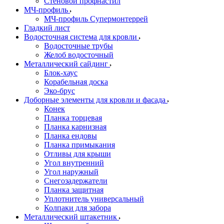
Стеновой профнастил
МЧ-профиль
МЧ-профиль Супермонтеррей
Гладкий лист
Водосточная система для кровли
Водосточные трубы
Желоб водосточный
Металлический сайдинг
Блок-хаус
Корабельная доска
Эко-брус
Доборные элементы для кровли и фасада
Конек
Планка торцевая
Планка карнизная
Планка ендовы
Планка примыкания
Отливы для крыши
Угол внутренний
Угол наружный
Снегозадержатели
Планка защитная
Уплотнитель универсальный
Колпаки для забора
Металлический штакетник