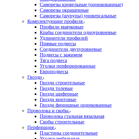
Саморезы кровельные (оцинкованные)
Саморезы окрашенные
Саморезы (шурупы) универсальные
Комплектующие профиля
Профили маячковые
Крабы соединители одноуровневые
Удлинители профилей
Прямые подвесы
Соединители двухуровневые
Подвесы с зажимом
Тяга подвеса
Уголки перфорированные
Европодвесы
Гвозди
Гвозди строительные
Гвозди толевые
Гвозди шиферные
Гвозди винтовые
Гвозди финишные оцинкованные
Проволока и скобы
Проволока стальная вязальная
Скобы строительные
Перфорация
Пластины соединительные
Уголки мебельные