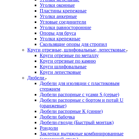
Уголки оконные
Пластины крепежные
Уголки анкерные
Угловые соединители
Уголки равносторонние
Опоры для бруса
Уголки крепежные
Скользящие опоры для стропил
Круги отрезные, шлифовальные, лепестковые
Круги отрезные по металлу
Круги отрезные по камню
Круги шлифовальные
Круги лепестковые
Дюбели
Дюбели для изоляции с пластиковым
стержнем
Дюбели распорные с усами S (серые)
Дюбели распорные c бортом и потай U
(оранжевые)
Дюбели распорные К (синие)
Дюбели бабочка
Дюбели-гвозди (Быстрый монтаж)
Рондоли
Заклепки вытяжные комбинированные