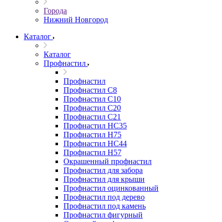
Города
Нижний Новгород
Каталог
Каталог
Профнастил
Профнастил
Профнастил С8
Профнастил С10
Профнастил С20
Профнастил С21
Профнастил НС35
Профнастил Н75
Профнастил HC44
Профнастил Н57
Окрашенный профнастил
Профнастил для забора
Профнастил для крыши
Профнастил оцинкованный
Профнастил под дерево
Профнастил под камень
Профнастил фигурный