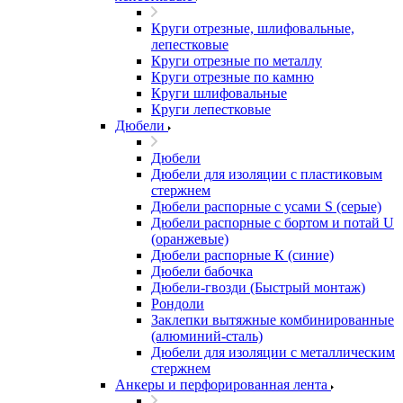
Круги отрезные, шлифовальные,
лепестковые
Круги отрезные по металлу
Круги отрезные по камню
Круги шлифовальные
Круги лепестковые
Дюбели
Дюбели
Дюбели для изоляции с пластиковым
стержнем
Дюбели распорные с усами S (серые)
Дюбели распорные c бортом и потай U
(оранжевые)
Дюбели распорные К (синие)
Дюбели бабочка
Дюбели-гвозди (Быстрый монтаж)
Рондоли
Заклепки вытяжные комбинированные
(алюминий-сталь)
Дюбели для изоляции с металлическим
стержнем
Анкеры и перфорированная лента