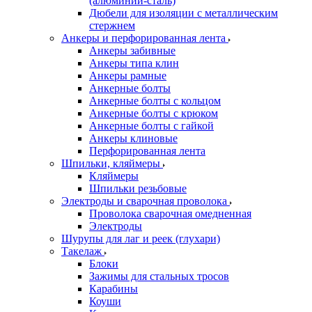
(алюминий-сталь)
Дюбели для изоляции с металлическим
стержнем
Анкеры и перфорированная лента
Анкеры забивные
Анкеры типа клин
Анкеры рамные
Анкерные болты
Анкерные болты с кольцом
Анкерные болты с крюком
Анкерные болты с гайкой
Анкеры клиновые
Перфорированная лента
Шпильки, кляймеры
Кляймеры
Шпильки резьбовые
Электроды и сварочная проволока
Проволока сварочная омедненная
Электроды
Шурупы для лаг и реек (глухари)
Такелаж
Блоки
Зажимы для стальных тросов
Карабины
Коуши