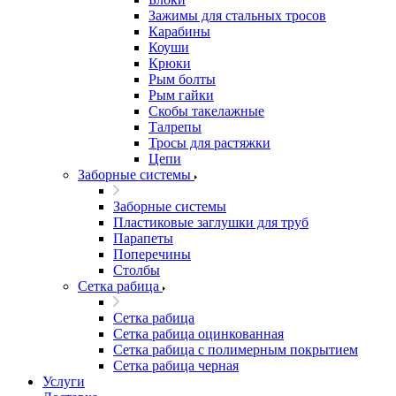
Зажимы для стальных тросов
Карабины
Коуши
Крюки
Рым болты
Рым гайки
Скобы такелажные
Талрепы
Тросы для растяжки
Цепи
Заборные системы
Заборные системы
Пластиковые заглушки для труб
Парапеты
Поперечины
Столбы
Сетка рабица
Сетка рабица
Сетка рабица оцинкованная
Сетка рабица с полимерным покрытием
Сетка рабица черная
Услуги