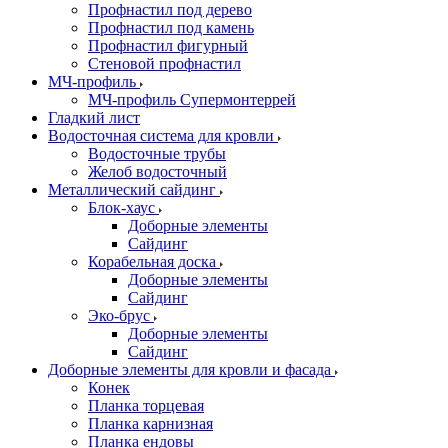
Профнастил под дерево
Профнастил под камень
Профнастил фигурный
Стеновой профнастил
МЧ-профиль
МЧ-профиль Супермонтеррей
Гладкий лист
Водосточная система для кровли
Водосточные трубы
Желоб водосточный
Металлический сайдинг
Блок-хаус
Доборные элементы
Сайдинг
Корабельная доска
Доборные элементы
Сайдинг
Эко-брус
Доборные элементы
Сайдинг
Доборные элементы для кровли и фасада
Конек
Планка торцевая
Планка карнизная
Планка ендовы