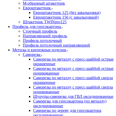
М-образный штакетник
Евроштакетник
Евроштакетник 125 (без завальцовки)
Евроштакетник 156 (с завальцовкой)
Штакетник TWINpro125
Профиль для гипсокартона
Стоечный профиль
Направляющий профиль
Профиль потолочный
Профиль потолочный направляющий
Метизы и крепежные изделия
Саморезы
Саморезы по металлу с пресс-шайбой острые
окрашенные
Саморезы по металлу с пресс-шайбой острые
оцинкованные
Саморезы по металлу с пресс-шайбой сверла
окрашенные
Саморезы по металлу с пресс-шайбой сверла
оцинкованные
Шурупы-саморезы для ГВЛ оксидированные
Саморезы для гипсокартона (по металлу)
оксидированные
Саморезы по дереву для гипсокартона
оксидированные