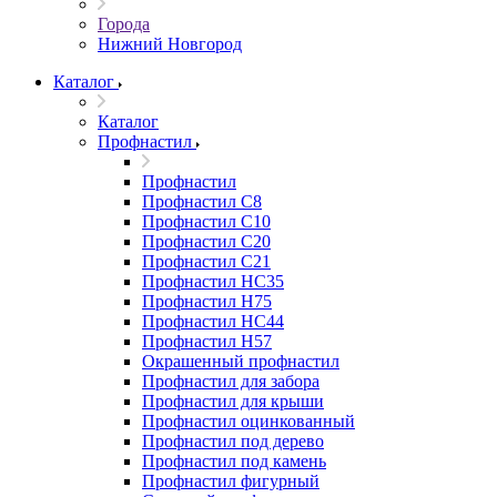
Города
Нижний Новгород
Каталог
Каталог
Профнастил
Профнастил
Профнастил С8
Профнастил С10
Профнастил С20
Профнастил С21
Профнастил НС35
Профнастил Н75
Профнастил HC44
Профнастил Н57
Окрашенный профнастил
Профнастил для забора
Профнастил для крыши
Профнастил оцинкованный
Профнастил под дерево
Профнастил под камень
Профнастил фигурный