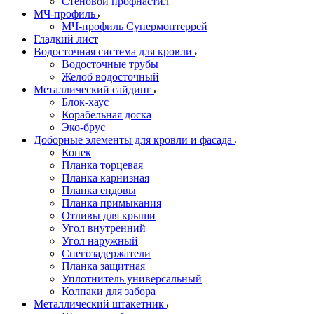
Стеновой профнастил
МЧ-профиль
МЧ-профиль Супермонтеррей
Гладкий лист
Водосточная система для кровли
Водосточные трубы
Желоб водосточный
Металлический сайдинг
Блок-хаус
Корабельная доска
Эко-брус
Доборные элементы для кровли и фасада
Конек
Планка торцевая
Планка карнизная
Планка ендовы
Планка примыкания
Отливы для крыши
Угол внутренний
Угол наружный
Снегозадержатели
Планка защитная
Уплотнитель универсальный
Колпаки для забора
Металлический штакетник