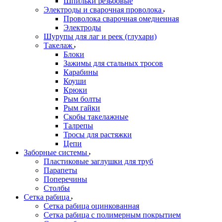
Шпильки резьбовые
Электроды и сварочная проволока
Проволока сварочная омедненная
Электроды
Шурупы для лаг и реек (глухари)
Такелаж
Блоки
Зажимы для стальных тросов
Карабины
Коуши
Крюки
Рым болты
Рым гайки
Скобы такелажные
Талрепы
Тросы для растяжки
Цепи
Заборные системы
Пластиковые заглушки для труб
Парапеты
Поперечины
Столбы
Сетка рабица
Сетка рабица оцинкованная
Сетка рабица с полимерным покрытием