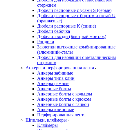
стержнем
Дюбели распорные с усами S (серые)
Дюбели распорные c бортом и потай U
(оранжевые)
Дюбели распорные К (синие)
Дюбели бабочка
Дюбели-гвозди (Быстрый монтаж)
Рондоли
Заклепки вытяжные комбинированные
(алюминий-сталь)
Дюбели для изоляции с металлическим
стержнем
Анкеры и перфорированная лента
Анкеры забивные
Анкеры типа клин
Анкеры рамные
Анкерные болты
Анкерные болты с кольцом
Анкерные болты с крюком
Анкерные болты с гайкой
Анкеры клиновые
Перфорированная лента
Шпильки, кляймеры
Кляймеры