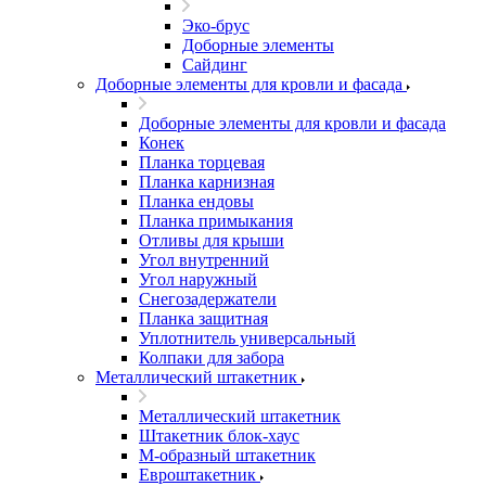
Эко-брус
Доборные элементы
Сайдинг
Доборные элементы для кровли и фасада
Доборные элементы для кровли и фасада
Конек
Планка торцевая
Планка карнизная
Планка ендовы
Планка примыкания
Отливы для крыши
Угол внутренний
Угол наружный
Снегозадержатели
Планка защитная
Уплотнитель универсальный
Колпаки для забора
Металлический штакетник
Металлический штакетник
Штакетник блок-хаус
М-образный штакетник
Евроштакетник