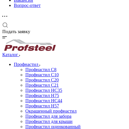
Вакансии
Вопрос-ответ
Подать заявку
Каталог
Профнастил
Профнастил С8
Профнастил С10
Профнастил С20
Профнастил С21
Профнастил НС35
Профнастил Н75
Профнастил HC44
Профнастил Н57
Окрашенный профнастил
Профнастил для забора
Профнастил для крыши
Профнастил оцинкованный