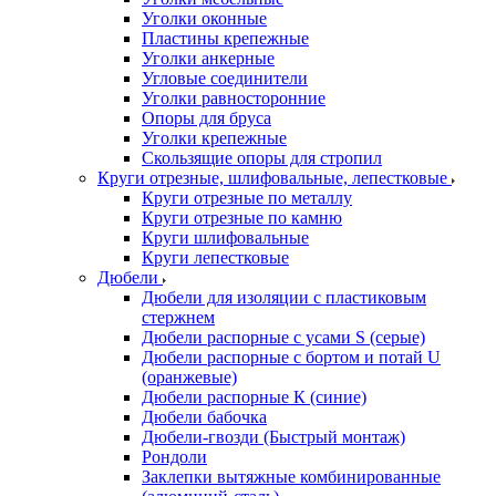
Уголки оконные
Пластины крепежные
Уголки анкерные
Угловые соединители
Уголки равносторонние
Опоры для бруса
Уголки крепежные
Скользящие опоры для стропил
Круги отрезные, шлифовальные, лепестковые
Круги отрезные по металлу
Круги отрезные по камню
Круги шлифовальные
Круги лепестковые
Дюбели
Дюбели для изоляции с пластиковым
стержнем
Дюбели распорные с усами S (серые)
Дюбели распорные c бортом и потай U
(оранжевые)
Дюбели распорные К (синие)
Дюбели бабочка
Дюбели-гвозди (Быстрый монтаж)
Рондоли
Заклепки вытяжные комбинированные