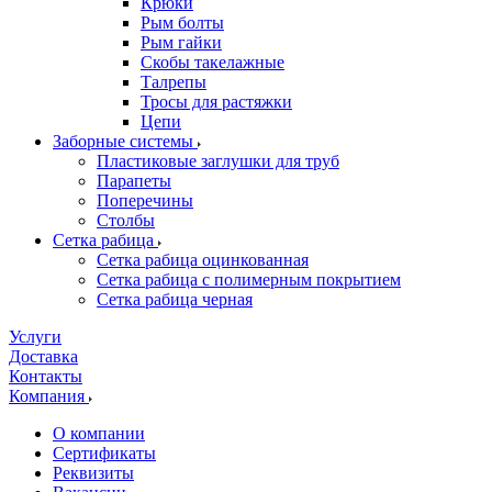
Крюки
Рым болты
Рым гайки
Скобы такелажные
Талрепы
Тросы для растяжки
Цепи
Заборные системы
Пластиковые заглушки для труб
Парапеты
Поперечины
Столбы
Сетка рабица
Сетка рабица оцинкованная
Сетка рабица с полимерным покрытием
Сетка рабица черная
Услуги
Доставка
Контакты
Компания
О компании
Сертификаты
Реквизиты