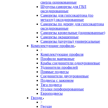
сверла оцинкованные
Шурупы-саморезы для ГВЛ
оксидированные
Саморезы для гипсокартона (по
металлу) оксидированные
Саморезы по дереву для гипсокартона
оксидированные
Саморезы кровельные (оцинкованные)
Саморезы окрашенные
Саморезы (шурупы) универсальные
Комплектующие профиля
Комплектующие профиля
Профили маячковые
Крабы соединители одноуровневые
Удлинители профилей
Прямые подвесы
Соединители двухуровневые
Подвесы с зажимом
Тяга подвеса
Уголки перфорированные
Европодвесы
Гвозди
Гвозди