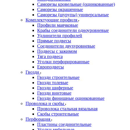
Саморезы кровельные (оцинкованные)
Саморезы окрашенные
Саморезы (шурупы) универсальные
Комплектующие профиля
Профили маячковые
Крабы соединители одноуровневые
Удлинители профилей
Прямые подвесы
Соединители двухуровневые
Подвесы с зажимом
Тяга подвеса
Уголки перфорированные
Европодвесы
Гвозди
Гвозди строительные
Гвозди толевые
Гвозди шиферные
Гвозди винтовые
Гвозди финишные оцинкованные
Проволока и скобы
Проволока стальная вязальная
Скобы строительные
Перфорация
Пластины соединительные
Уголки мебельные