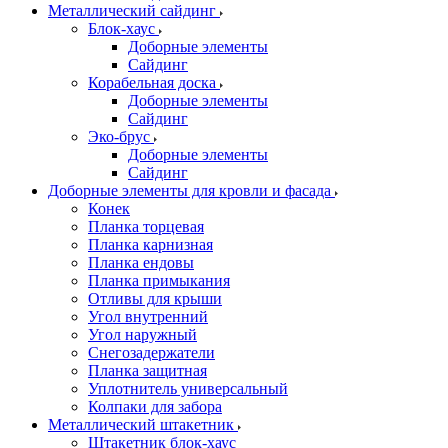
Металлический сайдинг
Блок-хаус
Доборные элементы
Сайдинг
Корабельная доска
Доборные элементы
Сайдинг
Эко-брус
Доборные элементы
Сайдинг
Доборные элементы для кровли и фасада
Конек
Планка торцевая
Планка карнизная
Планка ендовы
Планка примыкания
Отливы для крыши
Угол внутренний
Угол наружный
Снегозадержатели
Планка защитная
Уплотнитель универсальный
Колпаки для забора
Металлический штакетник
Штакетник блок-хаус