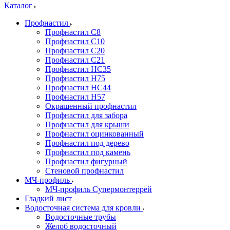
Каталог
Профнастил
Профнастил С8
Профнастил С10
Профнастил С20
Профнастил С21
Профнастил НС35
Профнастил Н75
Профнастил HC44
Профнастил Н57
Окрашенный профнастил
Профнастил для забора
Профнастил для крыши
Профнастил оцинкованный
Профнастил под дерево
Профнастил под камень
Профнастил фигурный
Стеновой профнастил
МЧ-профиль
МЧ-профиль Супермонтеррей
Гладкий лист
Водосточная система для кровли
Водосточные трубы
Желоб водосточный