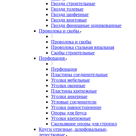
Гвозди строительные
Гвозди толевые
Гвозди шиферные
Гвозди винтовые
Гвозди финишные оцинкованные
Проволока и скобы
Проволока и скобы
Проволока стальная вязальная
Скобы строительные
Перфорация
Перфорация
Пластины соединительные
Уголки мебельные
Уголки оконные
Пластины крепежные
Уголки анкерные
Угловые соединители
Уголки равносторонние
Опоры для бруса
Уголки крепежные
Скользящие опоры для стропил
Круги отрезные, шлифовальные,
лепестковые