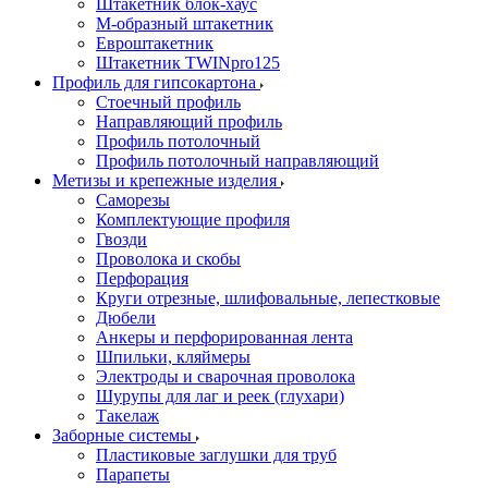
Штакетник блок-хаус
М-образный штакетник
Евроштакетник
Штакетник TWINpro125
Профиль для гипсокартона
Стоечный профиль
Направляющий профиль
Профиль потолочный
Профиль потолочный направляющий
Метизы и крепежные изделия
Саморезы
Комплектующие профиля
Гвозди
Проволока и скобы
Перфорация
Круги отрезные, шлифовальные, лепестковые
Дюбели
Анкеры и перфорированная лента
Шпильки, кляймеры
Электроды и сварочная проволока
Шурупы для лаг и реек (глухари)
Такелаж
Заборные системы
Пластиковые заглушки для труб
Парапеты