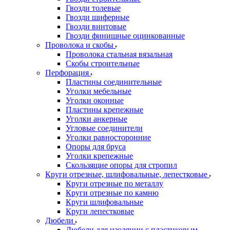
Гвозди толевые
Гвозди шиферные
Гвозди винтовые
Гвозди финишные оцинкованные
Проволока и скобы
Проволока стальная вязальная
Скобы строительные
Перфорация
Пластины соединительные
Уголки мебельные
Уголки оконные
Пластины крепежные
Уголки анкерные
Угловые соединители
Уголки равносторонние
Опоры для бруса
Уголки крепежные
Скользящие опоры для стропил
Круги отрезные, шлифовальные, лепестковые
Круги отрезные по металлу
Круги отрезные по камню
Круги шлифовальные
Круги лепестковые
Дюбели
Дюбели для изоляции с пластиковым