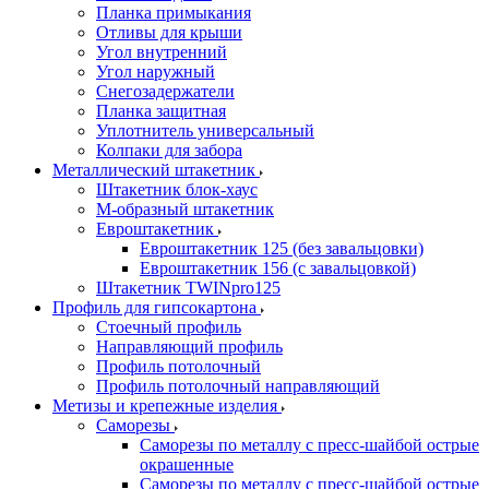
Планка примыкания
Отливы для крыши
Угол внутренний
Угол наружный
Снегозадержатели
Планка защитная
Уплотнитель универсальный
Колпаки для забора
Металлический штакетник
Штакетник блок-хаус
М-образный штакетник
Евроштакетник
Евроштакетник 125 (без завальцовки)
Евроштакетник 156 (с завальцовкой)
Штакетник TWINpro125
Профиль для гипсокартона
Стоечный профиль
Направляющий профиль
Профиль потолочный
Профиль потолочный направляющий
Метизы и крепежные изделия
Саморезы
Саморезы по металлу с пресс-шайбой острые
окрашенные
Саморезы по металлу с пресс-шайбой острые