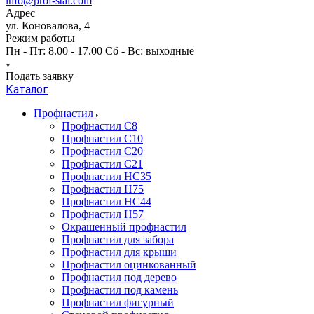
info@prof-stal.com
Адрес
ул. Коновалова, 4
Режим работы
Пн - Пт: 8.00 - 17.00 Сб - Вс: выходные
Подать заявку
Каталог
Профнастил
Профнастил С8
Профнастил С10
Профнастил С20
Профнастил С21
Профнастил НС35
Профнастил Н75
Профнастил HC44
Профнастил Н57
Окрашенный профнастил
Профнастил для забора
Профнастил для крыши
Профнастил оцинкованный
Профнастил под дерево
Профнастил под камень
Профнастил фигурный