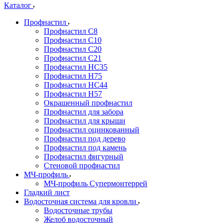
Каталог
Профнастил
Профнастил С8
Профнастил С10
Профнастил С20
Профнастил С21
Профнастил НС35
Профнастил Н75
Профнастил HC44
Профнастил Н57
Окрашенный профнастил
Профнастил для забора
Профнастил для крыши
Профнастил оцинкованный
Профнастил под дерево
Профнастил под камень
Профнастил фигурный
Стеновой профнастил
МЧ-профиль
МЧ-профиль Супермонтеррей
Гладкий лист
Водосточная система для кровли
Водосточные трубы
Желоб водосточный