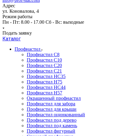
info@prof-stal.com
Адрес
ул. Коновалова, 4
Режим работы
Пн - Пт: 8.00 - 17.00 Сб - Вс: выходные
Подать заявку
Каталог
Профнастил
Профнастил С8
Профнастил С10
Профнастил С20
Профнастил С21
Профнастил НС35
Профнастил Н75
Профнастил HC44
Профнастил Н57
Окрашенный профнастил
Профнастил для забора
Профнастил для крыши
Профнастил оцинкованный
Профнастил под дерево
Профнастил под камень
Профнастил фигурный