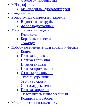
Стеновой профнастил
МЧ-профиль
МЧ-профиль Супермонтеррей
Гладкий лист
Водосточная система для кровли
Водосточные трубы
Желоб водосточный
Металлический сайдинг
Блок-хаус
Корабельная доска
Эко-брус
Доборные элементы для кровли и фасада
Конек
Планка торцевая
Планка карнизная
Планка ендовы
Планка примыкания
Отливы для крыши
Угол внутренний
Угол наружный
Снегозадержатели
Планка защитная
Уплотнитель универсальный
Колпаки для забора
Металлический штакетник