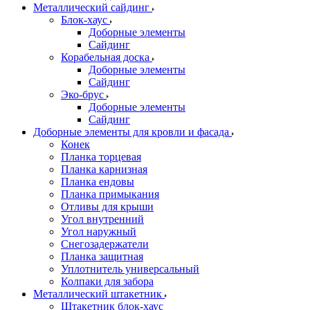
Металлический сайдинг
Блок-хаус
Доборные элементы
Сайдинг
Корабельная доска
Доборные элементы
Сайдинг
Эко-брус
Доборные элементы
Сайдинг
Доборные элементы для кровли и фасада
Конек
Планка торцевая
Планка карнизная
Планка ендовы
Планка примыкания
Отливы для крыши
Угол внутренний
Угол наружный
Снегозадержатели
Планка защитная
Уплотнитель универсальный
Колпаки для забора
Металлический штакетник
Штакетник блок-хаус