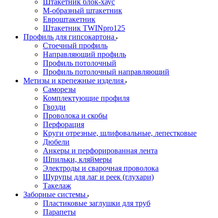
Штакетник блок-хаус
М-образный штакетник
Евроштакетник
Штакетник TWINpro125
Профиль для гипсокартона
Стоечный профиль
Направляющий профиль
Профиль потолочный
Профиль потолочный направляющий
Метизы и крепежные изделия
Саморезы
Комплектующие профиля
Гвозди
Проволока и скобы
Перфорация
Круги отрезные, шлифовальные, лепестковые
Дюбели
Анкеры и перфорированная лента
Шпильки, кляймеры
Электроды и сварочная проволока
Шурупы для лаг и реек (глухари)
Такелаж
Заборные системы
Пластиковые заглушки для труб
Парапеты