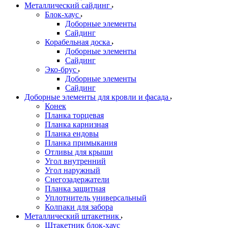
Металлический сайдинг
Блок-хаус
Доборные элементы
Сайдинг
Корабельная доска
Доборные элементы
Сайдинг
Эко-брус
Доборные элементы
Сайдинг
Доборные элементы для кровли и фасада
Конек
Планка торцевая
Планка карнизная
Планка ендовы
Планка примыкания
Отливы для крыши
Угол внутренний
Угол наружный
Снегозадержатели
Планка защитная
Уплотнитель универсальный
Колпаки для забора
Металлический штакетник
Штакетник блок-хаус