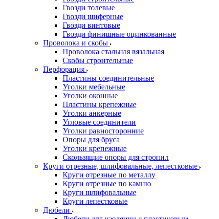
Гвозди толевые
Гвозди шиферные
Гвозди винтовые
Гвозди финишные оцинкованные
Проволока и скобы
Проволока стальная вязальная
Скобы строительные
Перфорация
Пластины соединительные
Уголки мебельные
Уголки оконные
Пластины крепежные
Уголки анкерные
Угловые соединители
Уголки равносторонние
Опоры для бруса
Уголки крепежные
Скользящие опоры для стропил
Круги отрезные, шлифовальные, лепестковые
Круги отрезные по металлу
Круги отрезные по камню
Круги шлифовальные
Круги лепестковые
Дюбели
Дюбели для изоляции с пластиковым