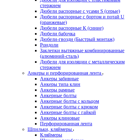
стержнем
Дюбели распорные с усами S (серые)
Дюбели распорные c бортом и потай U
(оранжевые)
Дюбели распорные К (синие)
Дюбели бабочка
Дюбели-гвозди (Быстрый монтаж)
Рондоли
Заклепки вытяжные комбинированные
(алюминий-сталь)
Дюбели для изоляции с металлическим
стержнем
Анкеры и перфорированная лента
Анкеры забивные
Анкеры типа клин
Анкеры рамные
Анкерные болты
Анкерные болты с кольцом
Анкерные болты с крюком
Анкерные болты с гайкой
Анкеры клиновые
Перфорированная лента
Шпильки, кляймеры
Кляймеры