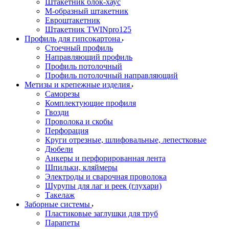
Штакетник блок-хаус
М-образный штакетник
Евроштакетник
Штакетник TWINpro125
Профиль для гипсокартона
Стоечный профиль
Направляющий профиль
Профиль потолочный
Профиль потолочный направляющий
Метизы и крепежные изделия
Саморезы
Комплектующие профиля
Гвозди
Проволока и скобы
Перфорация
Круги отрезные, шлифовальные, лепестковые
Дюбели
Анкеры и перфорированная лента
Шпильки, кляймеры
Электроды и сварочная проволока
Шурупы для лаг и реек (глухари)
Такелаж
Заборные системы
Пластиковые заглушки для труб
Парапеты