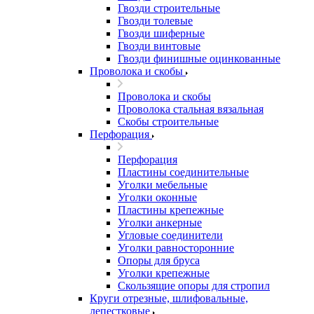
Гвозди строительные
Гвозди толевые
Гвозди шиферные
Гвозди винтовые
Гвозди финишные оцинкованные
Проволока и скобы
Проволока и скобы
Проволока стальная вязальная
Скобы строительные
Перфорация
Перфорация
Пластины соединительные
Уголки мебельные
Уголки оконные
Пластины крепежные
Уголки анкерные
Угловые соединители
Уголки равносторонние
Опоры для бруса
Уголки крепежные
Скользящие опоры для стропил
Круги отрезные, шлифовальные,
лепестковые