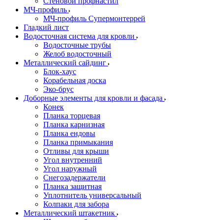
Стеновой профнастил
МЧ-профиль
МЧ-профиль Супермонтеррей
Гладкий лист
Водосточная система для кровли
Водосточные трубы
Желоб водосточный
Металлический сайдинг
Блок-хаус
Корабельная доска
Эко-брус
Доборные элементы для кровли и фасада
Конек
Планка торцевая
Планка карнизная
Планка ендовы
Планка примыкания
Отливы для крыши
Угол внутренний
Угол наружный
Снегозадержатели
Планка защитная
Уплотнитель универсальный
Колпаки для забора
Металлический штакетник