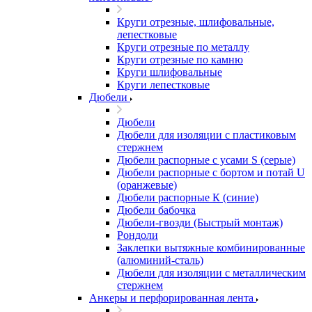
Круги отрезные, шлифовальные,
лепестковые
Круги отрезные по металлу
Круги отрезные по камню
Круги шлифовальные
Круги лепестковые
Дюбели
Дюбели
Дюбели для изоляции с пластиковым
стержнем
Дюбели распорные с усами S (серые)
Дюбели распорные c бортом и потай U
(оранжевые)
Дюбели распорные К (синие)
Дюбели бабочка
Дюбели-гвозди (Быстрый монтаж)
Рондоли
Заклепки вытяжные комбинированные
(алюминий-сталь)
Дюбели для изоляции с металлическим
стержнем
Анкеры и перфорированная лента