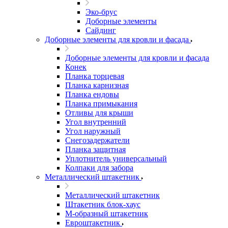
Эко-брус
Доборные элементы
Сайдинг
Доборные элементы для кровли и фасада
Доборные элементы для кровли и фасада
Конек
Планка торцевая
Планка карнизная
Планка ендовы
Планка примыкания
Отливы для крыши
Угол внутренний
Угол наружный
Снегозадержатели
Планка защитная
Уплотнитель универсальный
Колпаки для забора
Металлический штакетник
Металлический штакетник
Штакетник блок-хаус
М-образный штакетник
Евроштакетник