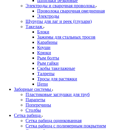
Шпильки резьбовые
Электроды и сварочная проволока
Проволока сварочная омедненная
Электроды
Шурупы для лаг и реек (глухари)
Такелаж
Блоки
Зажимы для стальных тросов
Карабины
Коуши
Крюки
Рым болты
Рым гайки
Скобы такелажные
Талрепы
Тросы для растяжки
Цепи
Заборные системы
Пластиковые заглушки для труб
Парапеты
Поперечины
Столбы
Сетка рабица
Сетка рабица оцинкованная
Сетка рабица с полимерным покрытием