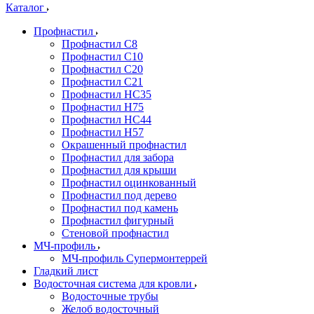
Каталог
Профнастил
Профнастил С8
Профнастил С10
Профнастил С20
Профнастил С21
Профнастил НС35
Профнастил Н75
Профнастил HC44
Профнастил Н57
Окрашенный профнастил
Профнастил для забора
Профнастил для крыши
Профнастил оцинкованный
Профнастил под дерево
Профнастил под камень
Профнастил фигурный
Стеновой профнастил
МЧ-профиль
МЧ-профиль Супермонтеррей
Гладкий лист
Водосточная система для кровли
Водосточные трубы
Желоб водосточный