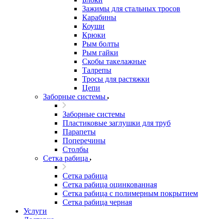
Зажимы для стальных тросов
Карабины
Коуши
Крюки
Рым болты
Рым гайки
Скобы такелажные
Талрепы
Тросы для растяжки
Цепи
Заборные системы
Заборные системы
Пластиковые заглушки для труб
Парапеты
Поперечины
Столбы
Сетка рабица
Сетка рабица
Сетка рабица оцинкованная
Сетка рабица с полимерным покрытием
Сетка рабица черная
Услуги