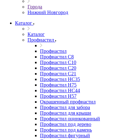
Города
Нижний Новгород
Каталог
Каталог
Профнастил
Профнастил
Профнастил С8
Профнастил С10
Профнастил С20
Профнастил С21
Профнастил НС35
Профнастил Н75
Профнастил HC44
Профнастил Н57
Окрашенный профнастил
Профнастил для забора
Профнастил для крыши
Профнастил оцинкованный
Профнастил под дерево
Профнастил под камень
Профнастил фигурный