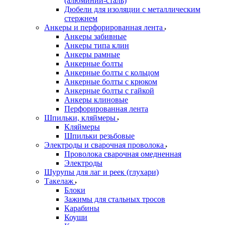
(алюминий-сталь)
Дюбели для изоляции с металлическим
стержнем
Анкеры и перфорированная лента
Анкеры забивные
Анкеры типа клин
Анкеры рамные
Анкерные болты
Анкерные болты с кольцом
Анкерные болты с крюком
Анкерные болты с гайкой
Анкеры клиновые
Перфорированная лента
Шпильки, кляймеры
Кляймеры
Шпильки резьбовые
Электроды и сварочная проволока
Проволока сварочная омедненная
Электроды
Шурупы для лаг и реек (глухари)
Такелаж
Блоки
Зажимы для стальных тросов
Карабины
Коуши