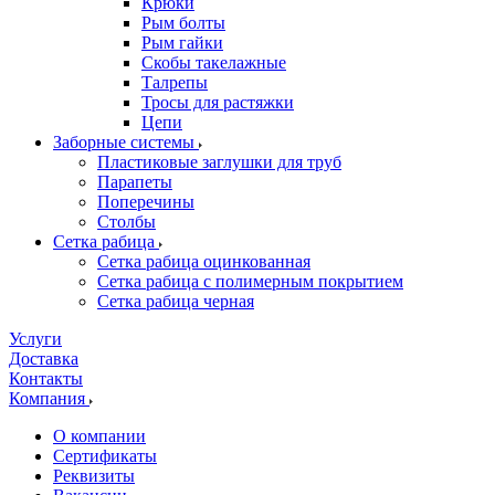
Крюки
Рым болты
Рым гайки
Скобы такелажные
Талрепы
Тросы для растяжки
Цепи
Заборные системы
Пластиковые заглушки для труб
Парапеты
Поперечины
Столбы
Сетка рабица
Сетка рабица оцинкованная
Сетка рабица с полимерным покрытием
Сетка рабица черная
Услуги
Доставка
Контакты
Компания
О компании
Сертификаты
Реквизиты