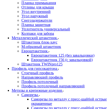
Планка примыкания
Отливы для крыши
Угол внутренний
Угол наружный
Снегозадержатели
Планка защитная
Уплотнитель универсальный
Колпаки для забора
Металлический штакетник
Штакетник блок-хаус
М-образный штакетник
Евроштакетник
Евроштакетник 125 (без завальцовки)
Евроштакетник 156 (с завальцовкой)
Штакетник TWINpro125
Профиль для гипсокартона
Стоечный профиль
Направляющий профиль
Профиль потолочный
Профиль потолочный направляющий
Метизы и крепежные изделия
Саморезы
Саморезы по металлу с пресс-шайбой острые
окрашенные
Саморезы по металлу с пресс-шайбой острые