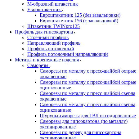
М-образный штакетник
Евроштакетник
Евроштакетник 125 (без завальцовки)
Евроштакетник 156 (с завальцовкой)
Штакетник TWINpro125
Профиль для гипсокартона
Стоечный профиль
Направляющий профиль
Профиль потолочный
Профиль потолочный направляющий
Метизы и крепежные изделия
Саморезы
Саморезы по металлу с пресс-шайбой острые
окрашенные
Саморезы по металлу с пресс-шайбой острые
оцинкованные
Саморезы по металлу с пресс-шайбой сверла
окрашенные
Саморезы по металлу с пресс-шайбой сверла
оцинкованные
Шурупы-саморезы для ГВЛ оксидированные
Саморезы для гипсокартона (по металлу)
оксидированные
Саморезы по дереву для гипсокартона
оксидированные