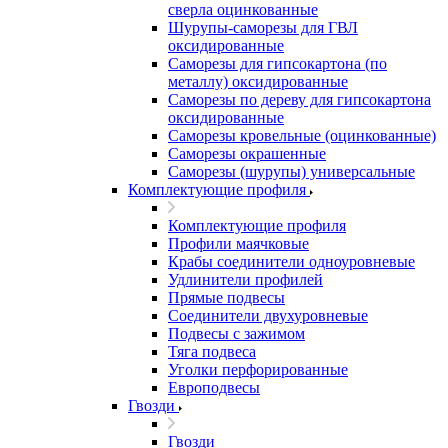
сверла оцинкованные
Шурупы-саморезы для ГВЛ
оксидированные
Саморезы для гипсокартона (по
металлу) оксидированные
Саморезы по дереву для гипсокартона
оксидированные
Саморезы кровельные (оцинкованные)
Саморезы окрашенные
Саморезы (шурупы) универсальные
Комплектующие профиля
Комплектующие профиля
Профили маячковые
Крабы соединители одноуровневые
Удлинители профилей
Прямые подвесы
Соединители двухуровневые
Подвесы с зажимом
Тяга подвеса
Уголки перфорированные
Европодвесы
Гвозди
Гвозди