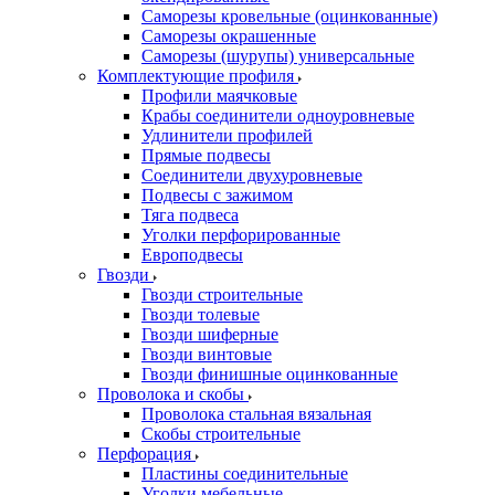
Саморезы кровельные (оцинкованные)
Саморезы окрашенные
Саморезы (шурупы) универсальные
Комплектующие профиля
Профили маячковые
Крабы соединители одноуровневые
Удлинители профилей
Прямые подвесы
Соединители двухуровневые
Подвесы с зажимом
Тяга подвеса
Уголки перфорированные
Европодвесы
Гвозди
Гвозди строительные
Гвозди толевые
Гвозди шиферные
Гвозди винтовые
Гвозди финишные оцинкованные
Проволока и скобы
Проволока стальная вязальная
Скобы строительные
Перфорация
Пластины соединительные
Уголки мебельные