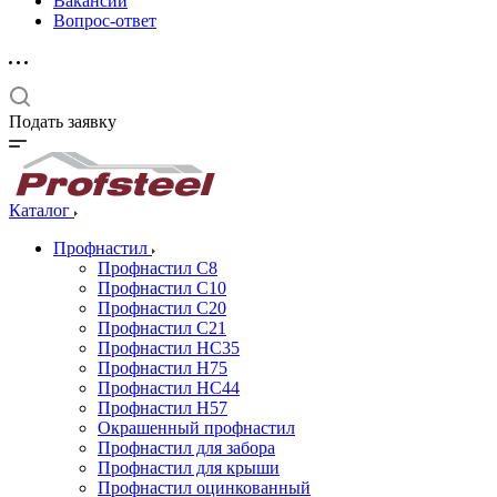
Вакансии
Вопрос-ответ
Подать заявку
Каталог
Профнастил
Профнастил С8
Профнастил С10
Профнастил С20
Профнастил С21
Профнастил НС35
Профнастил Н75
Профнастил HC44
Профнастил Н57
Окрашенный профнастил
Профнастил для забора
Профнастил для крыши
Профнастил оцинкованный