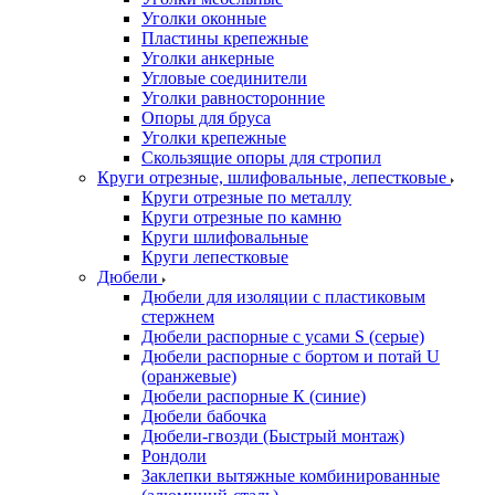
Уголки оконные
Пластины крепежные
Уголки анкерные
Угловые соединители
Уголки равносторонние
Опоры для бруса
Уголки крепежные
Скользящие опоры для стропил
Круги отрезные, шлифовальные, лепестковые
Круги отрезные по металлу
Круги отрезные по камню
Круги шлифовальные
Круги лепестковые
Дюбели
Дюбели для изоляции с пластиковым
стержнем
Дюбели распорные с усами S (серые)
Дюбели распорные c бортом и потай U
(оранжевые)
Дюбели распорные К (синие)
Дюбели бабочка
Дюбели-гвозди (Быстрый монтаж)
Рондоли
Заклепки вытяжные комбинированные