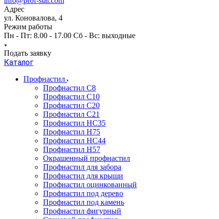
info@prof-stal.com
Адрес
ул. Коновалова, 4
Режим работы
Пн - Пт: 8.00 - 17.00 Сб - Вс: выходные
Подать заявку
Каталог
Профнастил
Профнастил С8
Профнастил С10
Профнастил С20
Профнастил С21
Профнастил НС35
Профнастил Н75
Профнастил HC44
Профнастил Н57
Окрашенный профнастил
Профнастил для забора
Профнастил для крыши
Профнастил оцинкованный
Профнастил под дерево
Профнастил под камень
Профнастил фигурный