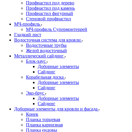
Профнастил под дерево
Профнастил под камень
Профнастил фигурный
Стеновой профнастил
МЧ-профиль
МЧ-профиль Супермонтеррей
Гладкий лист
Водосточная система для кровли
Водосточные трубы
Желоб водосточный
Металлический сайдинг
Блок-хаус
Доборные элементы
Сайдинг
Корабельная доска
Доборные элементы
Сайдинг
Эко-брус
Доборные элементы
Сайдинг
Доборные элементы для кровли и фасада
Конек
Планка торцевая
Планка карнизная
Планка ендовы