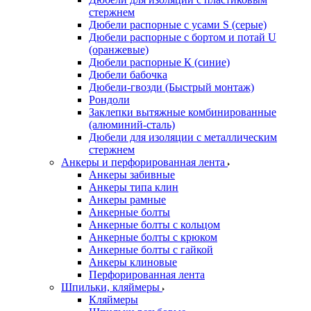
стержнем
Дюбели распорные с усами S (серые)
Дюбели распорные c бортом и потай U
(оранжевые)
Дюбели распорные К (синие)
Дюбели бабочка
Дюбели-гвозди (Быстрый монтаж)
Рондоли
Заклепки вытяжные комбинированные
(алюминий-сталь)
Дюбели для изоляции с металлическим
стержнем
Анкеры и перфорированная лента
Анкеры забивные
Анкеры типа клин
Анкеры рамные
Анкерные болты
Анкерные болты с кольцом
Анкерные болты с крюком
Анкерные болты с гайкой
Анкеры клиновые
Перфорированная лента
Шпильки, кляймеры
Кляймеры