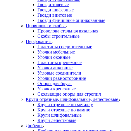
Гвозди толевые
Гвозди шиферные
Гвозди винтовые
Гвозди финишные оцинкованные
Проволока и скобы
Проволока стальная вязальная
Скобы строительные
Перфорация
Пластины соединительные
Уголки мебельные
Уголки оконные
Пластины крепежные
Уголки анкерные
Угловые соединители
Уголки равносторонние
Опоры для бруса
Уголки крепежные
Скользящие опоры для стропил
Круги отрезные, шлифовальные, лепестковые
Круги отрезные по металлу
Круги отрезные по камню
Круги шлифовальные
Круги лепестковые
Дюбели
Дюбели для изоляции с пластиковым