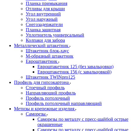
Планка примыкания
Отливы для крыши
Угол внутренний
Угол наружный
Снегозадержатели
Планка защитная
Уплотнитель универсальный
Колпаки для забора
Металлический штакетник
Штакетник блок-хаус
М-образный штакетник
Евроштакетник
Евроштакетник 125 (без завальцовки)
Евроштакетник 156 (с завальцовкой)
Штакетник TWINpro125
Профиль для гипсокартона
Стоечный профиль
Направляющий профиль
Профиль потолочный
Профиль потолочный направляющий
Метизы и крепежные изделия
Саморезы
Саморезы по металлу с пресс-шайбой острые
окрашенные
Саморезы по металлу с пресс-шайбой острые