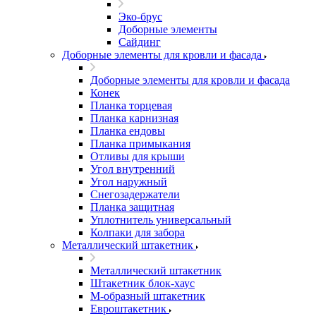
Эко-брус
Доборные элементы
Сайдинг
Доборные элементы для кровли и фасада
Доборные элементы для кровли и фасада
Конек
Планка торцевая
Планка карнизная
Планка ендовы
Планка примыкания
Отливы для крыши
Угол внутренний
Угол наружный
Снегозадержатели
Планка защитная
Уплотнитель универсальный
Колпаки для забора
Металлический штакетник
Металлический штакетник
Штакетник блок-хаус
М-образный штакетник
Евроштакетник