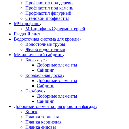
Профнастил под дерево
Профнастил под камень
Профнастил фигурный
Стеновой профнастил
МЧ-профиль
МЧ-профиль Супермонтеррей
Гладкий лист
Водосточная система для кровли
Водосточные трубы
Желоб водосточный
Металлический сайдинг
Блок-хаус
Доборные элементы
Сайдинг
Корабельная доска
Доборные элементы
Сайдинг
Эко-брус
Доборные элементы
Сайдинг
Доборные элементы для кровли и фасада
Конек
Планка торцевая
Планка карнизная
Планка ендовы