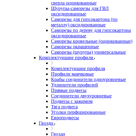
сверла оцинкованные
Шурупы-саморезы для ГВЛ
оксидированные
Саморезы для гипсокартона (по
металлу) оксидированные
Саморезы по дереву для гипсокартона
оксидированные
Саморезы кровельные (оцинкованные)
Саморезы окрашенные
Саморезы (шурупы) универсальные
Комплектующие профиля
Комплектующие профиля
Профили маячковые
Крабы соединители одноуровневые
Удлинители профилей
Прямые подвесы
Соединители двухуровневые
Подвесы с зажимом
Тяга подвеса
Уголки перфорированные
Европодвесы
Гвозди
Гвозди