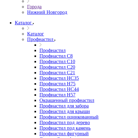
Города
Нижний Новгород
Каталог
Каталог
Профнастил
Профнастил
Профнастил С8
Профнастил С10
Профнастил С20
Профнастил С21
Профнастил НС35
Профнастил Н75
Профнастил HC44
Профнастил Н57
Окрашенный профнастил
Профнастил для забора
Профнастил для крыши
Профнастил оцинкованный
Профнастил под дерево
Профнастил под камень
Профнастил фигурный