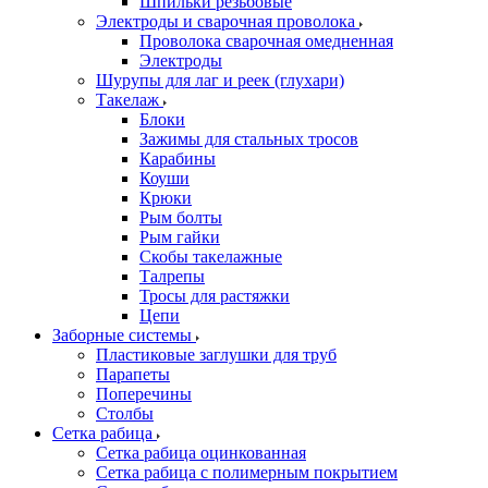
Шпильки резьбовые
Электроды и сварочная проволока
Проволока сварочная омедненная
Электроды
Шурупы для лаг и реек (глухари)
Такелаж
Блоки
Зажимы для стальных тросов
Карабины
Коуши
Крюки
Рым болты
Рым гайки
Скобы такелажные
Талрепы
Тросы для растяжки
Цепи
Заборные системы
Пластиковые заглушки для труб
Парапеты
Поперечины
Столбы
Сетка рабица
Сетка рабица оцинкованная
Сетка рабица с полимерным покрытием