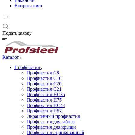
Вакансии
Вопрос-ответ
Подать заявку
Каталог
Профнастил
Профнастил С8
Профнастил С10
Профнастил С20
Профнастил С21
Профнастил НС35
Профнастил Н75
Профнастил HC44
Профнастил Н57
Окрашенный профнастил
Профнастил для забора
Профнастил для крыши
Профнастил оцинкованный