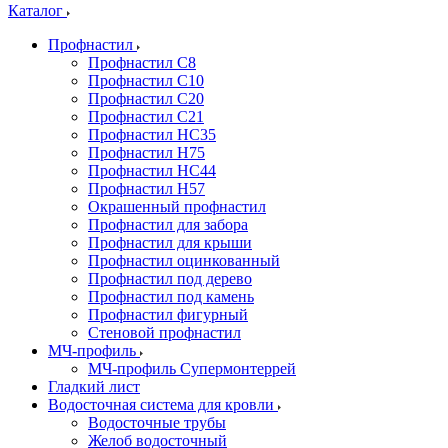
Каталог
Профнастил
Профнастил С8
Профнастил С10
Профнастил С20
Профнастил С21
Профнастил НС35
Профнастил Н75
Профнастил HC44
Профнастил Н57
Окрашенный профнастил
Профнастил для забора
Профнастил для крыши
Профнастил оцинкованный
Профнастил под дерево
Профнастил под камень
Профнастил фигурный
Стеновой профнастил
МЧ-профиль
МЧ-профиль Супермонтеррей
Гладкий лист
Водосточная система для кровли
Водосточные трубы
Желоб водосточный