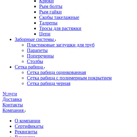
Крюки
Рым болты
Рым гайки
Скобы такелажные
Талрепы
Тросы для растяжки
Цепи
Заборные системы
Пластиковые заглушки для труб
Парапеты
Поперечины
Столбы
Сетка рабица
Сетка рабица оцинкованная
Сетка рабица с полимерным покрытием
Сетка рабица черная
Услуги
Доставка
Контакты
Компания
О компании
Сертификаты
Реквизиты