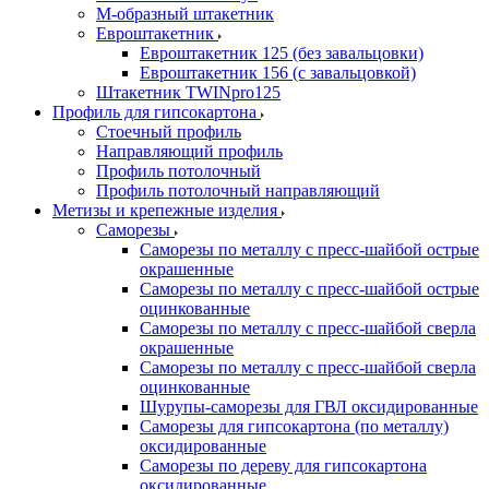
М-образный штакетник
Евроштакетник
Евроштакетник 125 (без завальцовки)
Евроштакетник 156 (с завальцовкой)
Штакетник TWINpro125
Профиль для гипсокартона
Стоечный профиль
Направляющий профиль
Профиль потолочный
Профиль потолочный направляющий
Метизы и крепежные изделия
Саморезы
Саморезы по металлу с пресс-шайбой острые
окрашенные
Саморезы по металлу с пресс-шайбой острые
оцинкованные
Саморезы по металлу с пресс-шайбой сверла
окрашенные
Саморезы по металлу с пресс-шайбой сверла
оцинкованные
Шурупы-саморезы для ГВЛ оксидированные
Саморезы для гипсокартона (по металлу)
оксидированные
Саморезы по дереву для гипсокартона
оксидированные