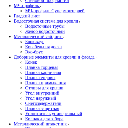
Стеновой профнастил
МЧ-профиль
МЧ-профиль Супермонтеррей
Гладкий лист
Водосточная система для кровли
Водосточные трубы
Желоб водосточный
Металлический сайдинг
Блок-хаус
Корабельная доска
Эко-брус
Доборные элементы для кровли и фасада
Конек
Планка торцевая
Планка карнизная
Планка ендовы
Планка примыкания
Отливы для крыши
Угол внутренний
Угол наружный
Снегозадержатели
Планка защитная
Уплотнитель универсальный
Колпаки для забора
Металлический штакетник