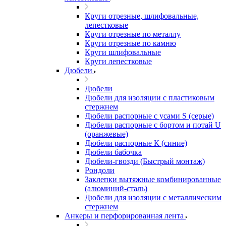
Круги отрезные, шлифовальные,
лепестковые
Круги отрезные по металлу
Круги отрезные по камню
Круги шлифовальные
Круги лепестковые
Дюбели
Дюбели
Дюбели для изоляции с пластиковым
стержнем
Дюбели распорные с усами S (серые)
Дюбели распорные c бортом и потай U
(оранжевые)
Дюбели распорные К (синие)
Дюбели бабочка
Дюбели-гвозди (Быстрый монтаж)
Рондоли
Заклепки вытяжные комбинированные
(алюминий-сталь)
Дюбели для изоляции с металлическим
стержнем
Анкеры и перфорированная лента