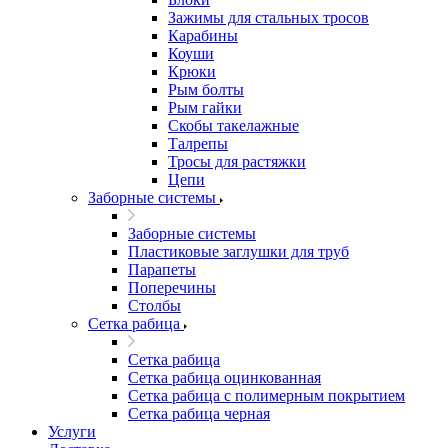
Зажимы для стальных тросов
Карабины
Коуши
Крюки
Рым болты
Рым гайки
Скобы такелажные
Талрепы
Тросы для растяжки
Цепи
Заборные системы
Заборные системы
Пластиковые заглушки для труб
Парапеты
Поперечины
Столбы
Сетка рабица
Сетка рабица
Сетка рабица оцинкованная
Сетка рабица с полимерным покрытием
Сетка рабица черная
Услуги