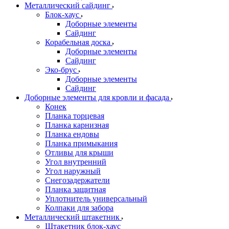
Металлический сайдинг
Блок-хаус
Доборные элементы
Сайдинг
Корабельная доска
Доборные элементы
Сайдинг
Эко-брус
Доборные элементы
Сайдинг
Доборные элементы для кровли и фасада
Конек
Планка торцевая
Планка карнизная
Планка ендовы
Планка примыкания
Отливы для крыши
Угол внутренний
Угол наружный
Снегозадержатели
Планка защитная
Уплотнитель универсальный
Колпаки для забора
Металлический штакетник
Штакетник блок-хаус