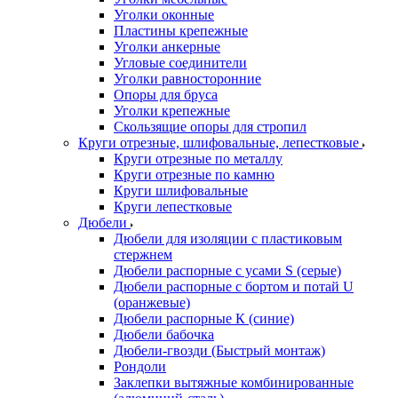
Уголки оконные
Пластины крепежные
Уголки анкерные
Угловые соединители
Уголки равносторонние
Опоры для бруса
Уголки крепежные
Скользящие опоры для стропил
Круги отрезные, шлифовальные, лепестковые
Круги отрезные по металлу
Круги отрезные по камню
Круги шлифовальные
Круги лепестковые
Дюбели
Дюбели для изоляции с пластиковым
стержнем
Дюбели распорные с усами S (серые)
Дюбели распорные c бортом и потай U
(оранжевые)
Дюбели распорные К (синие)
Дюбели бабочка
Дюбели-гвозди (Быстрый монтаж)
Рондоли
Заклепки вытяжные комбинированные