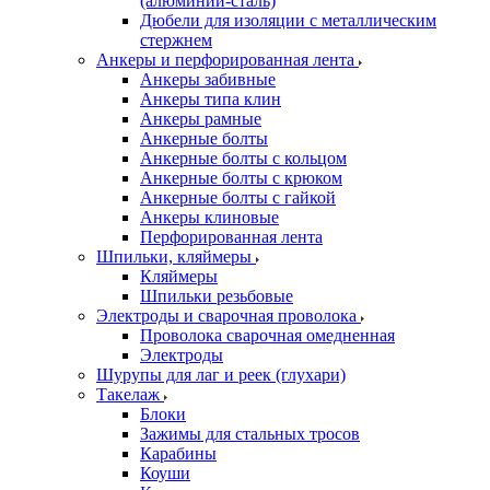
(алюминий-сталь)
Дюбели для изоляции с металлическим
стержнем
Анкеры и перфорированная лента
Анкеры забивные
Анкеры типа клин
Анкеры рамные
Анкерные болты
Анкерные болты с кольцом
Анкерные болты с крюком
Анкерные болты с гайкой
Анкеры клиновые
Перфорированная лента
Шпильки, кляймеры
Кляймеры
Шпильки резьбовые
Электроды и сварочная проволока
Проволока сварочная омедненная
Электроды
Шурупы для лаг и реек (глухари)
Такелаж
Блоки
Зажимы для стальных тросов
Карабины
Коуши