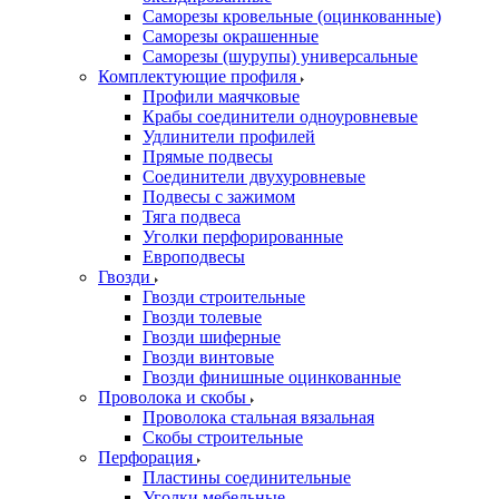
Саморезы кровельные (оцинкованные)
Саморезы окрашенные
Саморезы (шурупы) универсальные
Комплектующие профиля
Профили маячковые
Крабы соединители одноуровневые
Удлинители профилей
Прямые подвесы
Соединители двухуровневые
Подвесы с зажимом
Тяга подвеса
Уголки перфорированные
Европодвесы
Гвозди
Гвозди строительные
Гвозди толевые
Гвозди шиферные
Гвозди винтовые
Гвозди финишные оцинкованные
Проволока и скобы
Проволока стальная вязальная
Скобы строительные
Перфорация
Пластины соединительные
Уголки мебельные