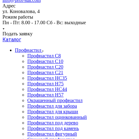
info@prof-stal.com
Адрес
ул. Коновалова, 4
Режим работы
Пн - Пт: 8.00 - 17.00 Сб - Вс: выходные
Подать заявку
Каталог
Профнастил
Профнастил С8
Профнастил С10
Профнастил С20
Профнастил С21
Профнастил НС35
Профнастил Н75
Профнастил HC44
Профнастил Н57
Окрашенный профнастил
Профнастил для забора
Профнастил для крыши
Профнастил оцинкованный
Профнастил под дерево
Профнастил под камень
Профнастил фигурный