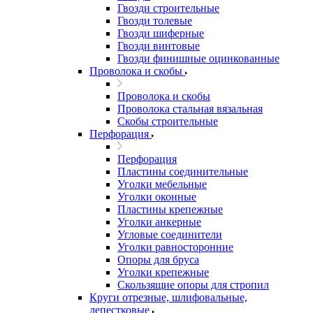
Гвозди строительные
Гвозди толевые
Гвозди шиферные
Гвозди винтовые
Гвозди финишные оцинкованные
Проволока и скобы
Проволока и скобы
Проволока стальная вязальная
Скобы строительные
Перфорация
Перфорация
Пластины соединительные
Уголки мебельные
Уголки оконные
Пластины крепежные
Уголки анкерные
Угловые соединители
Уголки равносторонние
Опоры для бруса
Уголки крепежные
Скользящие опоры для стропил
Круги отрезные, шлифовальные,
лепестковые