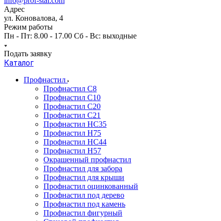
info@prof-stal.com
Адрес
ул. Коновалова, 4
Режим работы
Пн - Пт: 8.00 - 17.00 Сб - Вс: выходные
Подать заявку
Каталог
Профнастил
Профнастил С8
Профнастил С10
Профнастил С20
Профнастил С21
Профнастил НС35
Профнастил Н75
Профнастил HC44
Профнастил Н57
Окрашенный профнастил
Профнастил для забора
Профнастил для крыши
Профнастил оцинкованный
Профнастил под дерево
Профнастил под камень
Профнастил фигурный