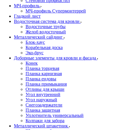
Стеновой профнастил
МЧ-профиль
МЧ-профиль Супермонтеррей
Гладкий лист
Водосточная система для кровли
Водосточные трубы
Желоб водосточный
Металлический сайдинг
Блок-хаус
Корабельная доска
Эко-брус
Доборные элементы для кровли и фасада
Конек
Планка торцевая
Планка карнизная
Планка ендовы
Планка примыкания
Отливы для крыши
Угол внутренний
Угол наружный
Снегозадержатели
Планка защитная
Уплотнитель универсальный
Колпаки для забора
Металлический штакетник