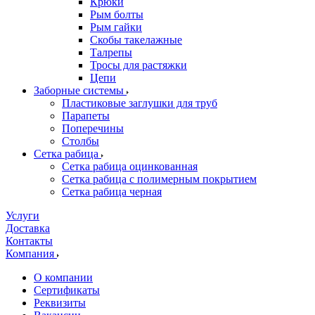
Крюки
Рым болты
Рым гайки
Скобы такелажные
Талрепы
Тросы для растяжки
Цепи
Заборные системы
Пластиковые заглушки для труб
Парапеты
Поперечины
Столбы
Сетка рабица
Сетка рабица оцинкованная
Сетка рабица с полимерным покрытием
Сетка рабица черная
Услуги
Доставка
Контакты
Компания
О компании
Сертификаты
Реквизиты