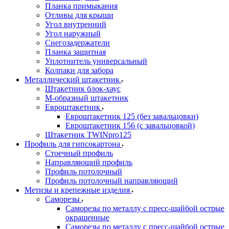
Планка примыкания
Отливы для крыши
Угол внутренний
Угол наружный
Снегозадержатели
Планка защитная
Уплотнитель универсальный
Колпаки для забора
Металлический штакетник
Штакетник блок-хаус
М-образный штакетник
Евроштакетник
Евроштакетник 125 (без завальцовки)
Евроштакетник 156 (с завальцовкой)
Штакетник TWINpro125
Профиль для гипсокартона
Стоечный профиль
Направляющий профиль
Профиль потолочный
Профиль потолочный направляющий
Метизы и крепежные изделия
Саморезы
Саморезы по металлу с пресс-шайбой острые
окрашенные
Саморезы по металлу с пресс-шайбой острые