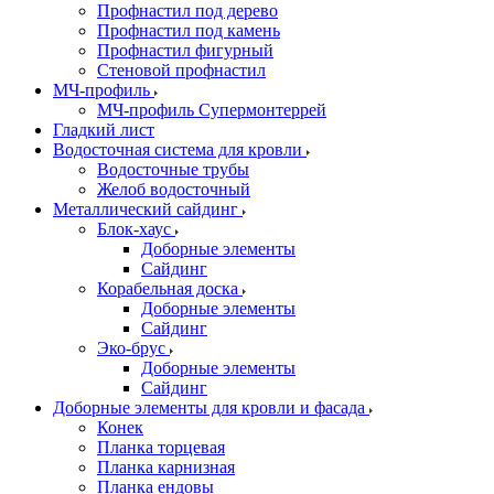
Профнастил под дерево
Профнастил под камень
Профнастил фигурный
Стеновой профнастил
МЧ-профиль
МЧ-профиль Супермонтеррей
Гладкий лист
Водосточная система для кровли
Водосточные трубы
Желоб водосточный
Металлический сайдинг
Блок-хаус
Доборные элементы
Сайдинг
Корабельная доска
Доборные элементы
Сайдинг
Эко-брус
Доборные элементы
Сайдинг
Доборные элементы для кровли и фасада
Конек
Планка торцевая
Планка карнизная
Планка ендовы