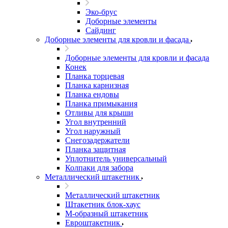
Эко-брус
Доборные элементы
Сайдинг
Доборные элементы для кровли и фасада
Доборные элементы для кровли и фасада
Конек
Планка торцевая
Планка карнизная
Планка ендовы
Планка примыкания
Отливы для крыши
Угол внутренний
Угол наружный
Снегозадержатели
Планка защитная
Уплотнитель универсальный
Колпаки для забора
Металлический штакетник
Металлический штакетник
Штакетник блок-хаус
М-образный штакетник
Евроштакетник