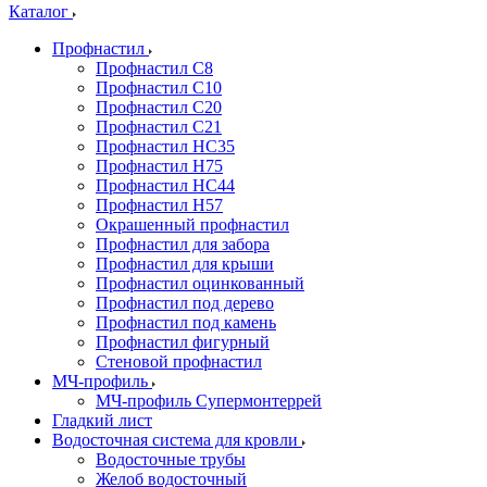
Каталог
Профнастил
Профнастил С8
Профнастил С10
Профнастил С20
Профнастил С21
Профнастил НС35
Профнастил Н75
Профнастил HC44
Профнастил Н57
Окрашенный профнастил
Профнастил для забора
Профнастил для крыши
Профнастил оцинкованный
Профнастил под дерево
Профнастил под камень
Профнастил фигурный
Стеновой профнастил
МЧ-профиль
МЧ-профиль Супермонтеррей
Гладкий лист
Водосточная система для кровли
Водосточные трубы
Желоб водосточный