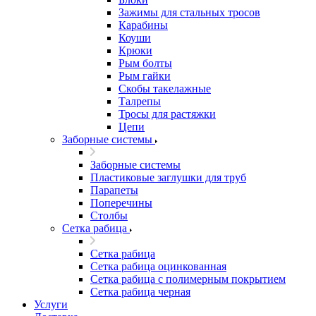
Зажимы для стальных тросов
Карабины
Коуши
Крюки
Рым болты
Рым гайки
Скобы такелажные
Талрепы
Тросы для растяжки
Цепи
Заборные системы
Заборные системы
Пластиковые заглушки для труб
Парапеты
Поперечины
Столбы
Сетка рабица
Сетка рабица
Сетка рабица оцинкованная
Сетка рабица с полимерным покрытием
Сетка рабица черная
Услуги