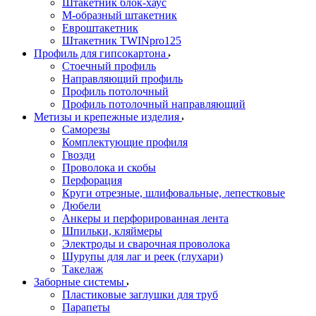
Штакетник блок-хаус
М-образный штакетник
Евроштакетник
Штакетник TWINpro125
Профиль для гипсокартона
Стоечный профиль
Направляющий профиль
Профиль потолочный
Профиль потолочный направляющий
Метизы и крепежные изделия
Саморезы
Комплектующие профиля
Гвозди
Проволока и скобы
Перфорация
Круги отрезные, шлифовальные, лепестковые
Дюбели
Анкеры и перфорированная лента
Шпильки, кляймеры
Электроды и сварочная проволока
Шурупы для лаг и реек (глухари)
Такелаж
Заборные системы
Пластиковые заглушки для труб
Парапеты