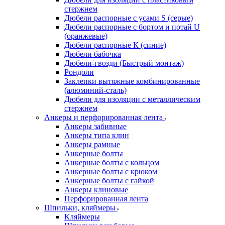
стержнем
Дюбели распорные с усами S (серые)
Дюбели распорные c бортом и потай U
(оранжевые)
Дюбели распорные К (синие)
Дюбели бабочка
Дюбели-гвозди (Быстрый монтаж)
Рондоли
Заклепки вытяжные комбинированные
(алюминий-сталь)
Дюбели для изоляции с металлическим
стержнем
Анкеры и перфорированная лента
Анкеры забивные
Анкеры типа клин
Анкеры рамные
Анкерные болты
Анкерные болты с кольцом
Анкерные болты с крюком
Анкерные болты с гайкой
Анкеры клиновые
Перфорированная лента
Шпильки, кляймеры
Кляймеры