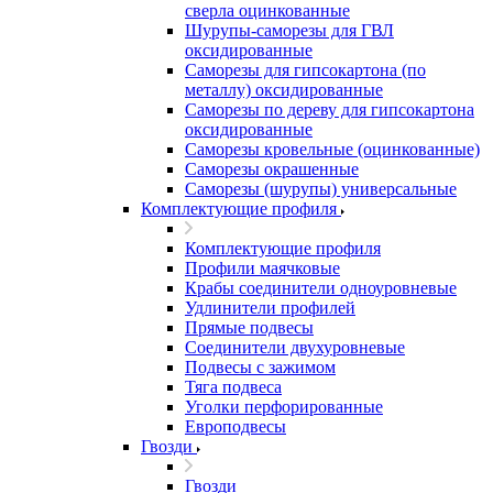
сверла оцинкованные
Шурупы-саморезы для ГВЛ
оксидированные
Саморезы для гипсокартона (по
металлу) оксидированные
Саморезы по дереву для гипсокартона
оксидированные
Саморезы кровельные (оцинкованные)
Саморезы окрашенные
Саморезы (шурупы) универсальные
Комплектующие профиля
Комплектующие профиля
Профили маячковые
Крабы соединители одноуровневые
Удлинители профилей
Прямые подвесы
Соединители двухуровневые
Подвесы с зажимом
Тяга подвеса
Уголки перфорированные
Европодвесы
Гвозди
Гвозди