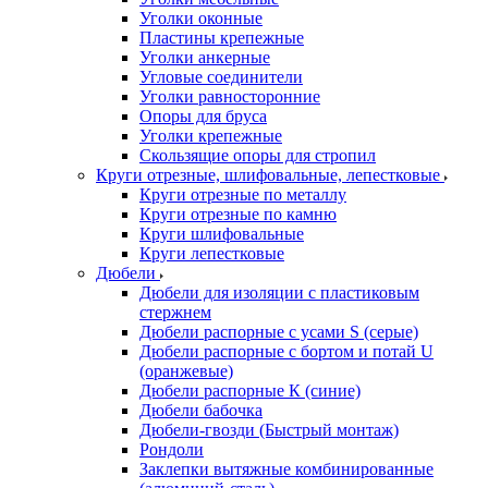
Уголки оконные
Пластины крепежные
Уголки анкерные
Угловые соединители
Уголки равносторонние
Опоры для бруса
Уголки крепежные
Скользящие опоры для стропил
Круги отрезные, шлифовальные, лепестковые
Круги отрезные по металлу
Круги отрезные по камню
Круги шлифовальные
Круги лепестковые
Дюбели
Дюбели для изоляции с пластиковым
стержнем
Дюбели распорные с усами S (серые)
Дюбели распорные c бортом и потай U
(оранжевые)
Дюбели распорные К (синие)
Дюбели бабочка
Дюбели-гвозди (Быстрый монтаж)
Рондоли
Заклепки вытяжные комбинированные