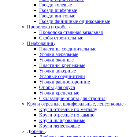
Гвозди толевые
Гвозди шиферные
Гвозди винтовые
Гвозди финишные оцинкованные
Проволока и скобы
Проволока стальная вязальная
Скобы строительные
Перфорация
Пластины соединительные
Уголки мебельные
Уголки оконные
Пластины крепежные
Уголки анкерные
Угловые соединители
Уголки равносторонние
Опоры для бруса
Уголки крепежные
Скользящие опоры для стропил
Круги отрезные, шлифовальные, лепестковые
Круги отрезные по металлу
Круги отрезные по камню
Круги шлифовальные
Круги лепестковые
Дюбели
Дюбели для изоляции с пластиковым