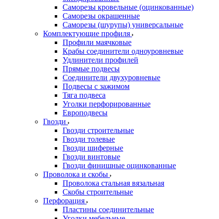
Саморезы кровельные (оцинкованные)
Саморезы окрашенные
Саморезы (шурупы) универсальные
Комплектующие профиля
Профили маячковые
Крабы соединители одноуровневые
Удлинители профилей
Прямые подвесы
Соединители двухуровневые
Подвесы с зажимом
Тяга подвеса
Уголки перфорированные
Европодвесы
Гвозди
Гвозди строительные
Гвозди толевые
Гвозди шиферные
Гвозди винтовые
Гвозди финишные оцинкованные
Проволока и скобы
Проволока стальная вязальная
Скобы строительные
Перфорация
Пластины соединительные
Уголки мебельные