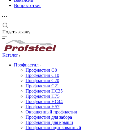
Вакансии
Вопрос-ответ
Подать заявку
Каталог
Профнастил
Профнастил С8
Профнастил С10
Профнастил С20
Профнастил С21
Профнастил НС35
Профнастил Н75
Профнастил HC44
Профнастил Н57
Окрашенный профнастил
Профнастил для забора
Профнастил для крыши
Профнастил оцинкованный