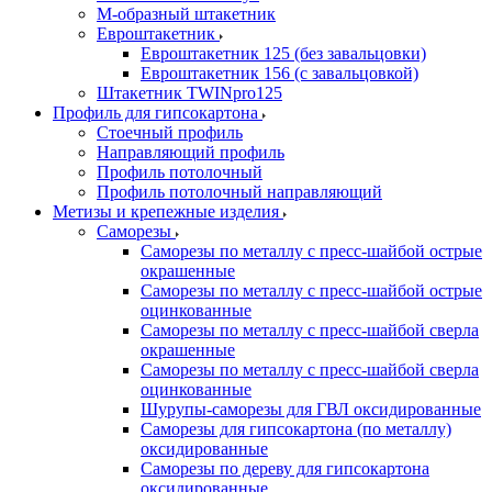
М-образный штакетник
Евроштакетник
Евроштакетник 125 (без завальцовки)
Евроштакетник 156 (с завальцовкой)
Штакетник TWINpro125
Профиль для гипсокартона
Стоечный профиль
Направляющий профиль
Профиль потолочный
Профиль потолочный направляющий
Метизы и крепежные изделия
Саморезы
Саморезы по металлу с пресс-шайбой острые
окрашенные
Саморезы по металлу с пресс-шайбой острые
оцинкованные
Саморезы по металлу с пресс-шайбой сверла
окрашенные
Саморезы по металлу с пресс-шайбой сверла
оцинкованные
Шурупы-саморезы для ГВЛ оксидированные
Саморезы для гипсокартона (по металлу)
оксидированные
Саморезы по дереву для гипсокартона
оксидированные