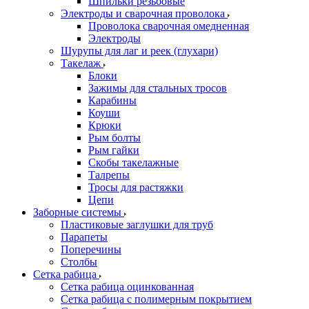
Шпильки резьбовые
Электроды и сварочная проволока
Проволока сварочная омедненная
Электроды
Шурупы для лаг и реек (глухари)
Такелаж
Блоки
Зажимы для стальных тросов
Карабины
Коуши
Крюки
Рым болты
Рым гайки
Скобы такелажные
Талрепы
Тросы для растяжки
Цепи
Заборные системы
Пластиковые заглушки для труб
Парапеты
Поперечины
Столбы
Сетка рабица
Сетка рабица оцинкованная
Сетка рабица с полимерным покрытием