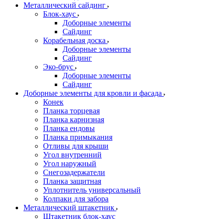
Металлический сайдинг
Блок-хаус
Доборные элементы
Сайдинг
Корабельная доска
Доборные элементы
Сайдинг
Эко-брус
Доборные элементы
Сайдинг
Доборные элементы для кровли и фасада
Конек
Планка торцевая
Планка карнизная
Планка ендовы
Планка примыкания
Отливы для крыши
Угол внутренний
Угол наружный
Снегозадержатели
Планка защитная
Уплотнитель универсальный
Колпаки для забора
Металлический штакетник
Штакетник блок-хаус