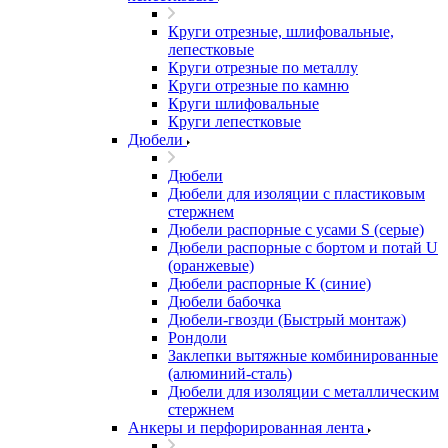
Круги отрезные, шлифовальные,
лепестковые
Круги отрезные по металлу
Круги отрезные по камню
Круги шлифовальные
Круги лепестковые
Дюбели
Дюбели
Дюбели для изоляции с пластиковым
стержнем
Дюбели распорные с усами S (серые)
Дюбели распорные c бортом и потай U
(оранжевые)
Дюбели распорные К (синие)
Дюбели бабочка
Дюбели-гвозди (Быстрый монтаж)
Рондоли
Заклепки вытяжные комбинированные
(алюминий-сталь)
Дюбели для изоляции с металлическим
стержнем
Анкеры и перфорированная лента