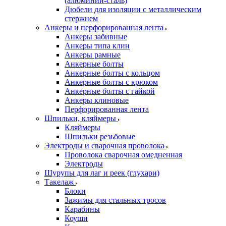
(алюминий-сталь)
Дюбели для изоляции с металлическим
стержнем
Анкеры и перфорированная лента
Анкеры забивные
Анкеры типа клин
Анкеры рамные
Анкерные болты
Анкерные болты с кольцом
Анкерные болты с крюком
Анкерные болты с гайкой
Анкеры клиновые
Перфорированная лента
Шпильки, кляймеры
Кляймеры
Шпильки резьбовые
Электроды и сварочная проволока
Проволока сварочная омедненная
Электроды
Шурупы для лаг и реек (глухари)
Такелаж
Блоки
Зажимы для стальных тросов
Карабины
Коуши