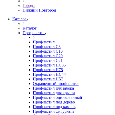
Города
Нижний Новгород
Каталог
Каталог
Профнастил
Профнастил
Профнастил С8
Профнастил С10
Профнастил С20
Профнастил С21
Профнастил НС35
Профнастил Н75
Профнастил HC44
Профнастил Н57
Окрашенный профнастил
Профнастил для забора
Профнастил для крыши
Профнастил оцинкованный
Профнастил под дерево
Профнастил под камень
Профнастил фигурный