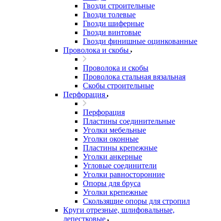
Гвозди строительные
Гвозди толевые
Гвозди шиферные
Гвозди винтовые
Гвозди финишные оцинкованные
Проволока и скобы
Проволока и скобы
Проволока стальная вязальная
Скобы строительные
Перфорация
Перфорация
Пластины соединительные
Уголки мебельные
Уголки оконные
Пластины крепежные
Уголки анкерные
Угловые соединители
Уголки равносторонние
Опоры для бруса
Уголки крепежные
Скользящие опоры для стропил
Круги отрезные, шлифовальные,
лепестковые