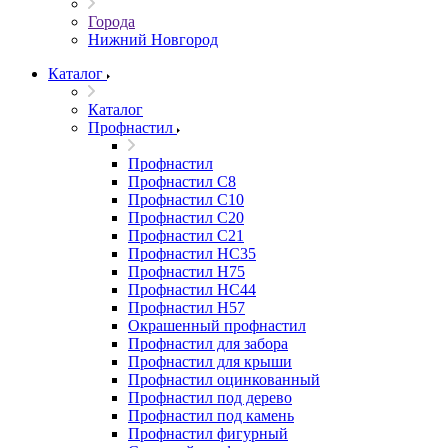
Города
Нижний Новгород
Каталог
Каталог
Профнастил
Профнастил
Профнастил С8
Профнастил С10
Профнастил С20
Профнастил С21
Профнастил НС35
Профнастил Н75
Профнастил HC44
Профнастил Н57
Окрашенный профнастил
Профнастил для забора
Профнастил для крыши
Профнастил оцинкованный
Профнастил под дерево
Профнастил под камень
Профнастил фигурный