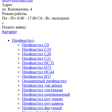
info@prof-stal.com
Адрес
ул. Коновалова, 4
Режим работы
Пн - Пт: 8.00 - 17.00 Сб - Вс: выходные
Подать заявку
Каталог
Профнастил
Профнастил С8
Профнастил С10
Профнастил С20
Профнастил С21
Профнастил НС35
Профнастил Н75
Профнастил HC44
Профнастил Н57
Окрашенный профнастил
Профнастил для забора
Профнастил для крыши
Профнастил оцинкованный
Профнастил под дерево
Профнастил под камень
Профнастил фигурный