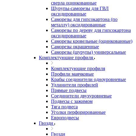
сверла оцинкованные
Шурупы-саморезы для ГВЛ
оксидированные
Саморезы для гипсокартона (по
металлу) оксидированные
Саморезы по дереву для гипсокартона
оксидированные
Саморезы кровельные (оцинкованные)
Саморезы окрашенные
Саморезы (шурупы) универсальные
Комплектующие профиля
Комплектующие профиля
Профили маячковые
Крабы соединители одноуровневые
Удлинители профилей
Прямые подвесы
Соединители двухуровневые
Подвесы с зажимом
Тяга подвеса
Уголки перфорированные
Европодвесы
Гвозди
Гвозди