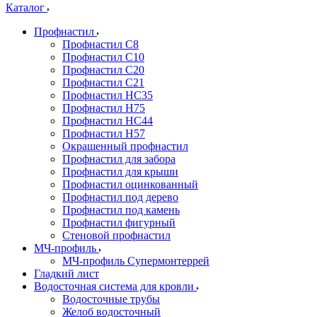
Каталог
Профнастил
Профнастил С8
Профнастил С10
Профнастил С20
Профнастил С21
Профнастил НС35
Профнастил Н75
Профнастил HC44
Профнастил Н57
Окрашенный профнастил
Профнастил для забора
Профнастил для крыши
Профнастил оцинкованный
Профнастил под дерево
Профнастил под камень
Профнастил фигурный
Стеновой профнастил
МЧ-профиль
МЧ-профиль Супермонтеррей
Гладкий лист
Водосточная система для кровли
Водосточные трубы
Желоб водосточный