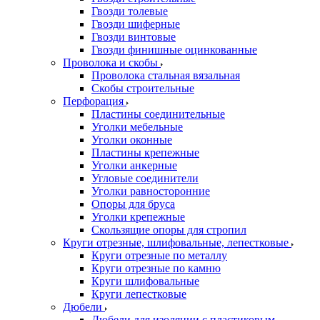
Гвозди толевые
Гвозди шиферные
Гвозди винтовые
Гвозди финишные оцинкованные
Проволока и скобы
Проволока стальная вязальная
Скобы строительные
Перфорация
Пластины соединительные
Уголки мебельные
Уголки оконные
Пластины крепежные
Уголки анкерные
Угловые соединители
Уголки равносторонние
Опоры для бруса
Уголки крепежные
Скользящие опоры для стропил
Круги отрезные, шлифовальные, лепестковые
Круги отрезные по металлу
Круги отрезные по камню
Круги шлифовальные
Круги лепестковые
Дюбели
Дюбели для изоляции с пластиковым