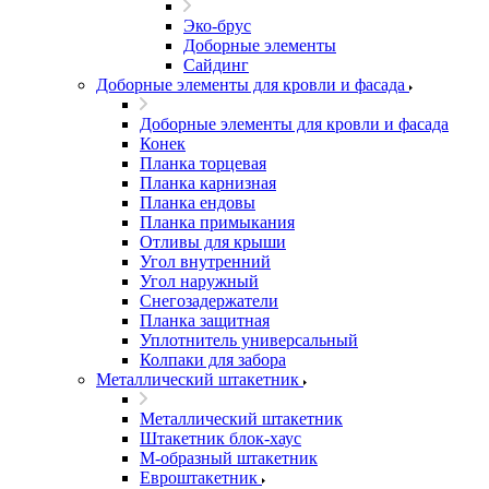
Эко-брус
Доборные элементы
Сайдинг
Доборные элементы для кровли и фасада
Доборные элементы для кровли и фасада
Конек
Планка торцевая
Планка карнизная
Планка ендовы
Планка примыкания
Отливы для крыши
Угол внутренний
Угол наружный
Снегозадержатели
Планка защитная
Уплотнитель универсальный
Колпаки для забора
Металлический штакетник
Металлический штакетник
Штакетник блок-хаус
М-образный штакетник
Евроштакетник