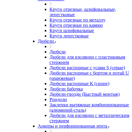
Круги отрезные, шлифовальные,
лепестковые
Круги отрезные по металлу
Круги отрезные по камню
Круги шлифовальные
Круги лепестковые
Дюбели
Дюбели
Дюбели для изоляции с пластиковым
стержнем
Дюбели распорные с усами S (серые)
Дюбели распорные c бортом и потай U
(оранжевые)
Дюбели распорные К (синие)
Дюбели бабочка
Дюбели-гвозди (Быстрый монтаж)
Рондоли
Заклепки вытяжные комбинированные
(алюминий-сталь)
Дюбели для изоляции с металлическим
стержнем
Анкеры и перфорированная лента