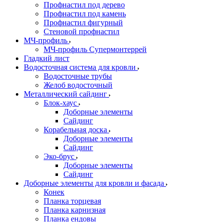
Профнастил под дерево
Профнастил под камень
Профнастил фигурный
Стеновой профнастил
МЧ-профиль
МЧ-профиль Супермонтеррей
Гладкий лист
Водосточная система для кровли
Водосточные трубы
Желоб водосточный
Металлический сайдинг
Блок-хаус
Доборные элементы
Сайдинг
Корабельная доска
Доборные элементы
Сайдинг
Эко-брус
Доборные элементы
Сайдинг
Доборные элементы для кровли и фасада
Конек
Планка торцевая
Планка карнизная
Планка ендовы