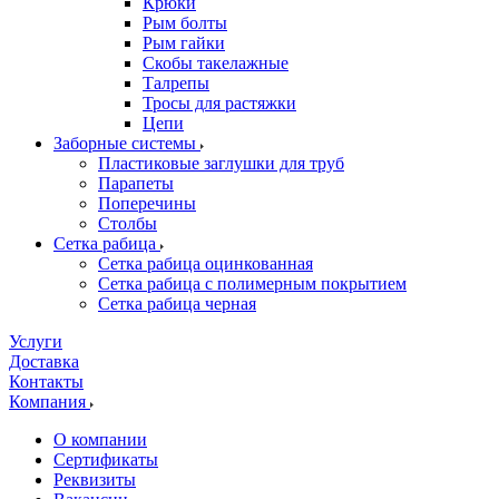
Крюки
Рым болты
Рым гайки
Скобы такелажные
Талрепы
Тросы для растяжки
Цепи
Заборные системы
Пластиковые заглушки для труб
Парапеты
Поперечины
Столбы
Сетка рабица
Сетка рабица оцинкованная
Сетка рабица с полимерным покрытием
Сетка рабица черная
Услуги
Доставка
Контакты
Компания
О компании
Сертификаты
Реквизиты