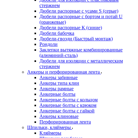
стержнем
Дюбели распорные с усами S (серые)
Дюбели распорные c бортом и потай U
(оранжевые)
Дюбели распорные К (синие)
Дюбели бабочка
Дюбели-гвозди (Быстрый монтаж)
Рондоли
Заклепки вытяжные комбинированные
(алюминий-сталь)
Дюбели для изоляции с металлическим
стержнем
Анкеры и перфорированная лента
Анкеры забивные
Анкеры типа клин
Анкеры рамные
Анкерные болты
Анкерные болты с кольцом
Анкерные болты с крюком
Анкерные болты с гайкой
Анкеры клиновые
Перфорированная лента
Шпильки, кляймеры
Кляймеры