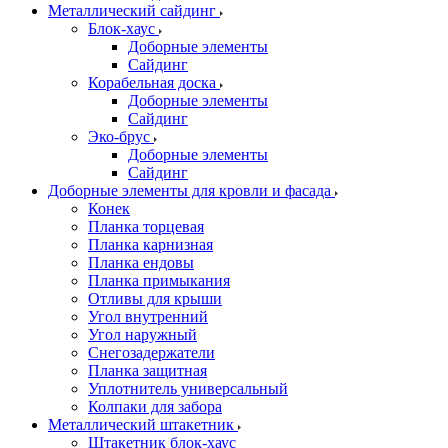
Металлический сайдинг
Блок-хаус
Доборные элементы
Сайдинг
Корабельная доска
Доборные элементы
Сайдинг
Эко-брус
Доборные элементы
Сайдинг
Доборные элементы для кровли и фасада
Конек
Планка торцевая
Планка карнизная
Планка ендовы
Планка примыкания
Отливы для крыши
Угол внутренний
Угол наружный
Снегозадержатели
Планка защитная
Уплотнитель универсальный
Колпаки для забора
Металлический штакетник
Штакетник блок-хаус