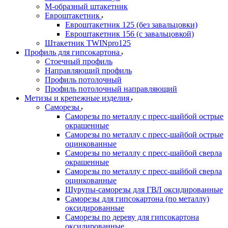
М-образный штакетник
Евроштакетник
Евроштакетник 125 (без завальцовки)
Евроштакетник 156 (с завальцовкой)
Штакетник TWINpro125
Профиль для гипсокартона
Стоечный профиль
Направляющий профиль
Профиль потолочный
Профиль потолочный направляющий
Метизы и крепежные изделия
Саморезы
Саморезы по металлу с пресс-шайбой острые
окрашенные
Саморезы по металлу с пресс-шайбой острые
оцинкованные
Саморезы по металлу с пресс-шайбой сверла
окрашенные
Саморезы по металлу с пресс-шайбой сверла
оцинкованные
Шурупы-саморезы для ГВЛ оксидированные
Саморезы для гипсокартона (по металлу)
оксидированные
Саморезы по дереву для гипсокартона
оксидированные