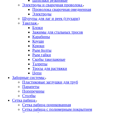
Шпильки резьбовые
Электроды и сварочная проволока
Проволока сварочная омедненная
Электроды
Шурупы для лаг и реек (глухари)
Такелаж
Блоки
Зажимы для стальных тросов
Карабины
Коуши
Крюки
Рым болты
Рым гайки
Скобы такелажные
Талрепы
Тросы для растяжки
Цепи
Заборные системы
Пластиковые заглушки для труб
Парапеты
Поперечины
Столбы
Сетка рабица
Сетка рабица оцинкованная
Сетка рабица с полимерным покрытием