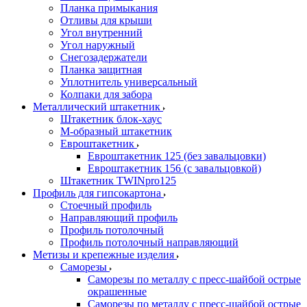
Планка примыкания
Отливы для крыши
Угол внутренний
Угол наружный
Снегозадержатели
Планка защитная
Уплотнитель универсальный
Колпаки для забора
Металлический штакетник
Штакетник блок-хаус
М-образный штакетник
Евроштакетник
Евроштакетник 125 (без завальцовки)
Евроштакетник 156 (с завальцовкой)
Штакетник TWINpro125
Профиль для гипсокартона
Стоечный профиль
Направляющий профиль
Профиль потолочный
Профиль потолочный направляющий
Метизы и крепежные изделия
Саморезы
Саморезы по металлу с пресс-шайбой острые
окрашенные
Саморезы по металлу с пресс-шайбой острые