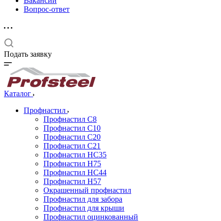
Вакансии
Вопрос-ответ
Подать заявку
Каталог
Профнастил
Профнастил С8
Профнастил С10
Профнастил С20
Профнастил С21
Профнастил НС35
Профнастил Н75
Профнастил HC44
Профнастил Н57
Окрашенный профнастил
Профнастил для забора
Профнастил для крыши
Профнастил оцинкованный