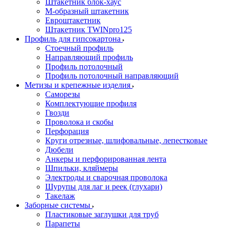
Штакетник блок-хаус
М-образный штакетник
Евроштакетник
Штакетник TWINpro125
Профиль для гипсокартона
Стоечный профиль
Направляющий профиль
Профиль потолочный
Профиль потолочный направляющий
Метизы и крепежные изделия
Саморезы
Комплектующие профиля
Гвозди
Проволока и скобы
Перфорация
Круги отрезные, шлифовальные, лепестковые
Дюбели
Анкеры и перфорированная лента
Шпильки, кляймеры
Электроды и сварочная проволока
Шурупы для лаг и реек (глухари)
Такелаж
Заборные системы
Пластиковые заглушки для труб
Парапеты