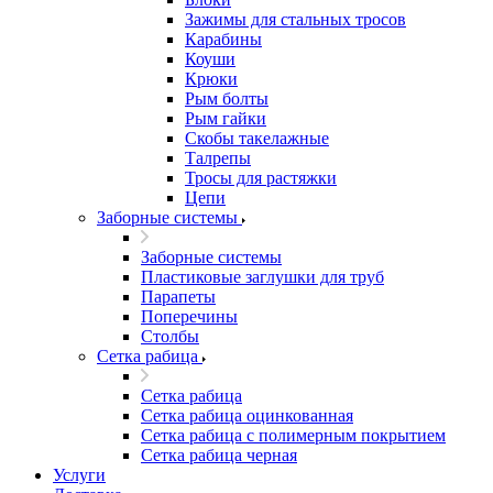
Зажимы для стальных тросов
Карабины
Коуши
Крюки
Рым болты
Рым гайки
Скобы такелажные
Талрепы
Тросы для растяжки
Цепи
Заборные системы
Заборные системы
Пластиковые заглушки для труб
Парапеты
Поперечины
Столбы
Сетка рабица
Сетка рабица
Сетка рабица оцинкованная
Сетка рабица с полимерным покрытием
Сетка рабица черная
Услуги