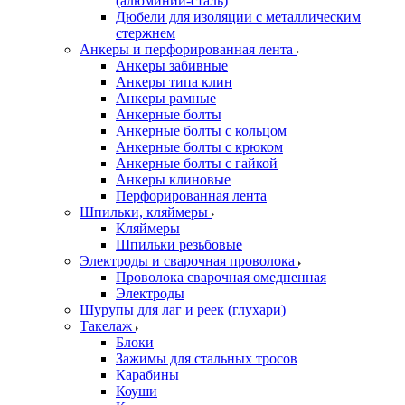
(алюминий-сталь)
Дюбели для изоляции с металлическим
стержнем
Анкеры и перфорированная лента
Анкеры забивные
Анкеры типа клин
Анкеры рамные
Анкерные болты
Анкерные болты с кольцом
Анкерные болты с крюком
Анкерные болты с гайкой
Анкеры клиновые
Перфорированная лента
Шпильки, кляймеры
Кляймеры
Шпильки резьбовые
Электроды и сварочная проволока
Проволока сварочная омедненная
Электроды
Шурупы для лаг и реек (глухари)
Такелаж
Блоки
Зажимы для стальных тросов
Карабины
Коуши