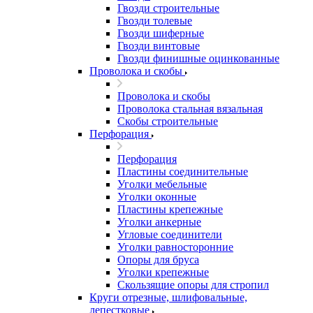
Гвозди строительные
Гвозди толевые
Гвозди шиферные
Гвозди винтовые
Гвозди финишные оцинкованные
Проволока и скобы
Проволока и скобы
Проволока стальная вязальная
Скобы строительные
Перфорация
Перфорация
Пластины соединительные
Уголки мебельные
Уголки оконные
Пластины крепежные
Уголки анкерные
Угловые соединители
Уголки равносторонние
Опоры для бруса
Уголки крепежные
Скользящие опоры для стропил
Круги отрезные, шлифовальные,
лепестковые