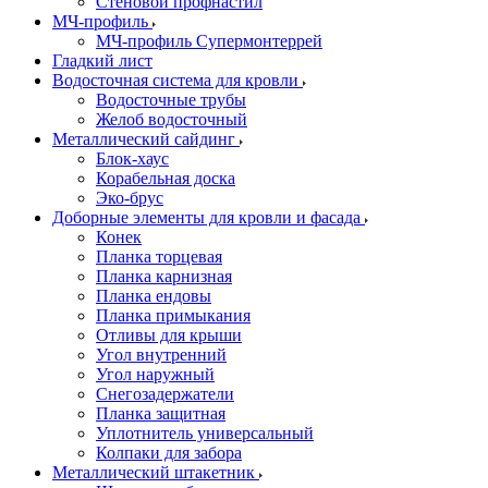
Стеновой профнастил
МЧ-профиль
МЧ-профиль Супермонтеррей
Гладкий лист
Водосточная система для кровли
Водосточные трубы
Желоб водосточный
Металлический сайдинг
Блок-хаус
Корабельная доска
Эко-брус
Доборные элементы для кровли и фасада
Конек
Планка торцевая
Планка карнизная
Планка ендовы
Планка примыкания
Отливы для крыши
Угол внутренний
Угол наружный
Снегозадержатели
Планка защитная
Уплотнитель универсальный
Колпаки для забора
Металлический штакетник