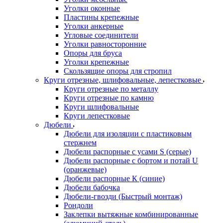
Уголки оконные
Пластины крепежные
Уголки анкерные
Угловые соединители
Уголки равносторонние
Опоры для бруса
Уголки крепежные
Скользящие опоры для стропил
Круги отрезные, шлифовальные, лепестковые
Круги отрезные по металлу
Круги отрезные по камню
Круги шлифовальные
Круги лепестковые
Дюбели
Дюбели для изоляции с пластиковым
стержнем
Дюбели распорные с усами S (серые)
Дюбели распорные c бортом и потай U
(оранжевые)
Дюбели распорные К (синие)
Дюбели бабочка
Дюбели-гвозди (Быстрый монтаж)
Рондоли
Заклепки вытяжные комбинированные