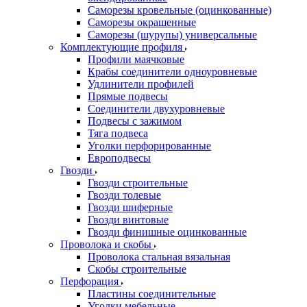
Саморезы кровельные (оцинкованные)
Саморезы окрашенные
Саморезы (шурупы) универсальные
Комплектующие профиля
Профили маячковые
Крабы соединители одноуровневые
Удлинители профилей
Прямые подвесы
Соединители двухуровневые
Подвесы с зажимом
Тяга подвеса
Уголки перфорированные
Европодвесы
Гвозди
Гвозди строительные
Гвозди толевые
Гвозди шиферные
Гвозди винтовые
Гвозди финишные оцинкованные
Проволока и скобы
Проволока стальная вязальная
Скобы строительные
Перфорация
Пластины соединительные
Уголки мебельные