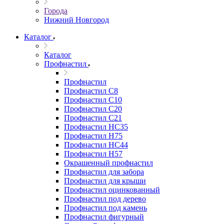
Города
Нижний Новгород
Каталог
Каталог
Профнастил
Профнастил
Профнастил С8
Профнастил С10
Профнастил С20
Профнастил С21
Профнастил НС35
Профнастил Н75
Профнастил HC44
Профнастил Н57
Окрашенный профнастил
Профнастил для забора
Профнастил для крыши
Профнастил оцинкованный
Профнастил под дерево
Профнастил под камень
Профнастил фигурный