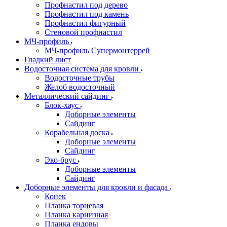
Профнастил под дерево
Профнастил под камень
Профнастил фигурный
Стеновой профнастил
МЧ-профиль
МЧ-профиль Супермонтеррей
Гладкий лист
Водосточная система для кровли
Водосточные трубы
Желоб водосточный
Металлический сайдинг
Блок-хаус
Доборные элементы
Сайдинг
Корабельная доска
Доборные элементы
Сайдинг
Эко-брус
Доборные элементы
Сайдинг
Доборные элементы для кровли и фасада
Конек
Планка торцевая
Планка карнизная
Планка ендовы