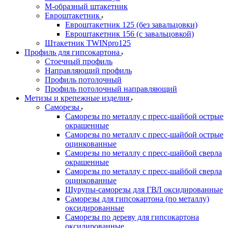
М-образный штакетник
Евроштакетник
Евроштакетник 125 (без завальцовки)
Евроштакетник 156 (с завальцовкой)
Штакетник TWINpro125
Профиль для гипсокартона
Стоечный профиль
Направляющий профиль
Профиль потолочный
Профиль потолочный направляющий
Метизы и крепежные изделия
Саморезы
Саморезы по металлу с пресс-шайбой острые
окрашенные
Саморезы по металлу с пресс-шайбой острые
оцинкованные
Саморезы по металлу с пресс-шайбой сверла
окрашенные
Саморезы по металлу с пресс-шайбой сверла
оцинкованные
Шурупы-саморезы для ГВЛ оксидированные
Саморезы для гипсокартона (по металлу)
оксидированные
Саморезы по дереву для гипсокартона
оксидированные