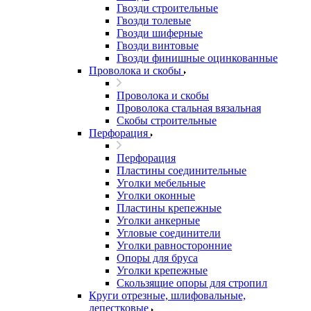
Гвозди строительные
Гвозди толевые
Гвозди шиферные
Гвозди винтовые
Гвозди финишные оцинкованные
Проволока и скобы
Проволока и скобы
Проволока стальная вязальная
Скобы строительные
Перфорация
Перфорация
Пластины соединительные
Уголки мебельные
Уголки оконные
Пластины крепежные
Уголки анкерные
Угловые соединители
Уголки равносторонние
Опоры для бруса
Уголки крепежные
Скользящие опоры для стропил
Круги отрезные, шлифовальные,
лепестковые