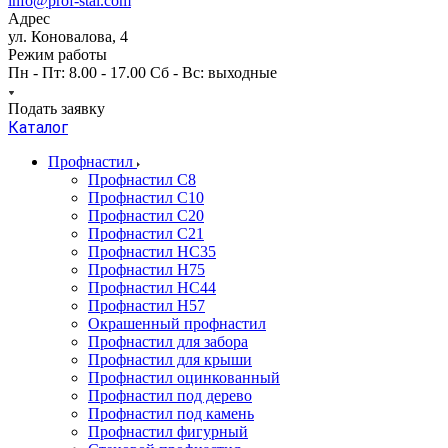
info@prof-stal.com
Адрес
ул. Коновалова, 4
Режим работы
Пн - Пт: 8.00 - 17.00 Сб - Вс: выходные
Подать заявку
Каталог
Профнастил
Профнастил С8
Профнастил С10
Профнастил С20
Профнастил С21
Профнастил НС35
Профнастил Н75
Профнастил HC44
Профнастил Н57
Окрашенный профнастил
Профнастил для забора
Профнастил для крыши
Профнастил оцинкованный
Профнастил под дерево
Профнастил под камень
Профнастил фигурный