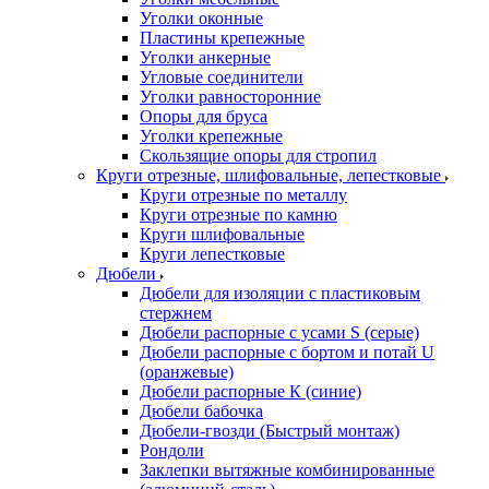
Уголки оконные
Пластины крепежные
Уголки анкерные
Угловые соединители
Уголки равносторонние
Опоры для бруса
Уголки крепежные
Скользящие опоры для стропил
Круги отрезные, шлифовальные, лепестковые
Круги отрезные по металлу
Круги отрезные по камню
Круги шлифовальные
Круги лепестковые
Дюбели
Дюбели для изоляции с пластиковым
стержнем
Дюбели распорные с усами S (серые)
Дюбели распорные c бортом и потай U
(оранжевые)
Дюбели распорные К (синие)
Дюбели бабочка
Дюбели-гвозди (Быстрый монтаж)
Рондоли
Заклепки вытяжные комбинированные