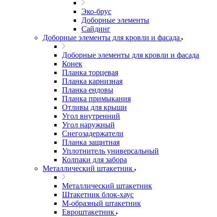
Эко-брус
Доборные элементы
Сайдинг
Доборные элементы для кровли и фасада
Доборные элементы для кровли и фасада
Конек
Планка торцевая
Планка карнизная
Планка ендовы
Планка примыкания
Отливы для крыши
Угол внутренний
Угол наружный
Снегозадержатели
Планка защитная
Уплотнитель универсальный
Колпаки для забора
Металлический штакетник
Металлический штакетник
Штакетник блок-хаус
М-образный штакетник
Евроштакетник