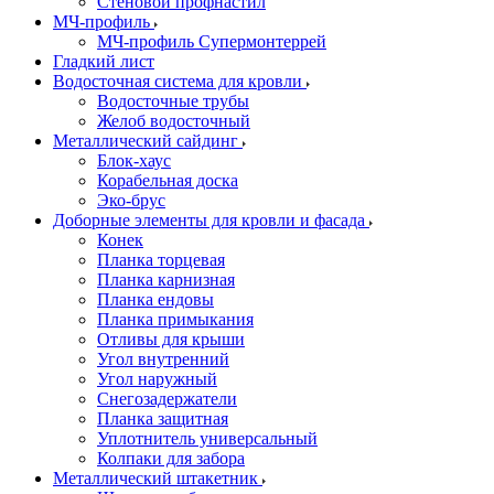
Стеновой профнастил
МЧ-профиль
МЧ-профиль Супермонтеррей
Гладкий лист
Водосточная система для кровли
Водосточные трубы
Желоб водосточный
Металлический сайдинг
Блок-хаус
Корабельная доска
Эко-брус
Доборные элементы для кровли и фасада
Конек
Планка торцевая
Планка карнизная
Планка ендовы
Планка примыкания
Отливы для крыши
Угол внутренний
Угол наружный
Снегозадержатели
Планка защитная
Уплотнитель универсальный
Колпаки для забора
Металлический штакетник