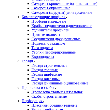
Саморезы кровельные (оцинкованные)
Саморезы окрашенные
Саморезы (шурупы) универсальные
Комплектующие профиля
Профили маячковые
Крабы соединители одноуровневые
Удлинители профилей
Прямые подвесы
Соединители двухуровневые
Подвесы с зажимом
Тяга подвеса
Уголки перфорированные
Европодвесы
Гвозди
Гвозди строительные
Гвозди толевые
Гвозди шиферные
Гвозди винтовые
Гвозди финишные оцинкованные
Проволока и скобы
Проволока стальная вязальная
Скобы строительные
Перфорация
Пластины соединительные
Уголки мебельные