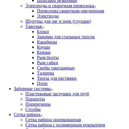
Шпильки резьбовые
Электроды и сварочная проволока
Проволока сварочная омедненная
Электроды
Шурупы для лаг и реек (глухари)
Такелаж
Блоки
Зажимы для стальных тросов
Карабины
Коуши
Крюки
Рым болты
Рым гайки
Скобы такелажные
Талрепы
Тросы для растяжки
Цепи
Заборные системы
Пластиковые заглушки для труб
Парапеты
Поперечины
Столбы
Сетка рабица
Сетка рабица оцинкованная
Сетка рабица с полимерным покрытием