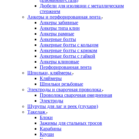
(алюминий-сталь)
Дюбели для изоляции с металлическим
стержнем
Анкеры и перфорированная лента
Анкеры забивные
Анкеры типа клин
Анкеры рамные
Анкерные болты
Анкерные болты с кольцом
Анкерные болты с крюком
Анкерные болты с гайкой
Анкеры клиновые
Перфорированная лента
Шпильки, кляймеры
Кляймеры
Шпильки резьбовые
Электроды и сварочная проволока
Проволока сварочная омедненная
Электроды
Шурупы для лаг и реек (глухари)
Такелаж
Блоки
Зажимы для стальных тросов
Карабины
Коуши