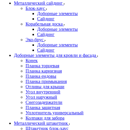
Металлический сайдинг
Блок-хаус
Доборные элементы
Сайдинг
Корабельная доска
Доборные элементы
Сайдинг
Эко-брус
Доборные элементы
Сайдинг
Доборные элементы для кровли и фасада
Конек
Планка торцевая
Планка карнизная
Планка ендовы
Планка примыкания
Отливы для крыши
Угол внутренний
Угол наружный
Снегозадержатели
Планка защитная
Уплотнитель универсальный
Колпаки для забора
Металлический штакетник
Штакетник блок-хаус