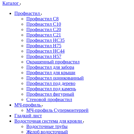
Каталог
Профнастил
Профнастил С8
Профнастил С10
Профнастил С20
Профнастил С21
Профнастил НС35
Профнастил Н75
Профнастил HC44
Профнастил Н57
Окрашенный профнастил
Профнастил для забора
Профнастил для крыши
Профнастил оцинкованный
Профнастил под дерево
Профнастил под камень
Профнастил фигурный
Стеновой профнастил
МЧ-профиль
МЧ-профиль Супермонтеррей
Гладкий лист
Водосточная система для кровли
Водосточные трубы
Желоб водосточный