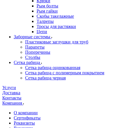
Крюки
Рым болты
Рым гайки
Скобы такелажные
Талрепы
Тросы для растяжки
Цепи
Заборные системы
Пластиковые заглушки для труб
Парапеты
Поперечины
Столбы
Сетка рабица
Сетка рабица оцинкованная
Сетка рабица с полимерным покрытием
Сетка рабица черная
Услуги
Доставка
Контакты
Компания
О компании
Сертификаты
Реквизиты