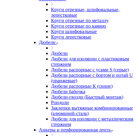
Круги отрезные, шлифовальные,
лепестковые
Круги отрезные по металлу
Круги отрезные по камню
Круги шлифовальные
Круги лепестковые
Дюбели
Дюбели
Дюбели для изоляции с пластиковым
стержнем
Дюбели распорные с усами S (серые)
Дюбели распорные c бортом и потай U
(оранжевые)
Дюбели распорные К (синие)
Дюбели бабочка
Дюбели-гвозди (Быстрый монтаж)
Рондоли
Заклепки вытяжные комбинированные
(алюминий-сталь)
Дюбели для изоляции с металлическим
стержнем
Анкеры и перфорированная лента