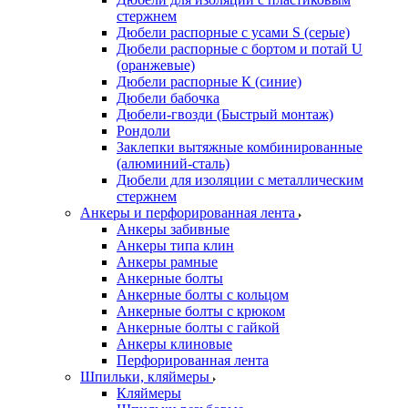
стержнем
Дюбели распорные с усами S (серые)
Дюбели распорные c бортом и потай U
(оранжевые)
Дюбели распорные К (синие)
Дюбели бабочка
Дюбели-гвозди (Быстрый монтаж)
Рондоли
Заклепки вытяжные комбинированные
(алюминий-сталь)
Дюбели для изоляции с металлическим
стержнем
Анкеры и перфорированная лента
Анкеры забивные
Анкеры типа клин
Анкеры рамные
Анкерные болты
Анкерные болты с кольцом
Анкерные болты с крюком
Анкерные болты с гайкой
Анкеры клиновые
Перфорированная лента
Шпильки, кляймеры
Кляймеры