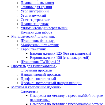
Планка примыкания
Отливы для крыши
Угол внутренний
Угол наружный
Снегозадержатели
Планка защитная
Уплотнитель универсальный
Колпаки для забора
Металлический штакетник
Штакетник блок-хаус
М-образный штакетник
Евроштакетник
Евроштакетник 125 (без завальцовки)
Евроштакетник 156 (с завальцовкой)
Штакетник TWINpro125
Профиль для гипсокартона
Стоечный профиль
Направляющий профиль
Профиль потолочный
Профиль потолочный направляющий
Метизы и крепежные изделия
Саморезы
Саморезы по металлу с пресс-шайбой острые
окрашенные
Саморезы по металлу с пресс-шайбой острые