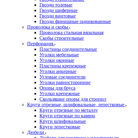
Гвозди толевые
Гвозди шиферные
Гвозди винтовые
Гвозди финишные оцинкованные
Проволока и скобы
Проволока стальная вязальная
Скобы строительные
Перфорация
Пластины соединительные
Уголки мебельные
Уголки оконные
Пластины крепежные
Уголки анкерные
Угловые соединители
Уголки равносторонние
Опоры для бруса
Уголки крепежные
Скользящие опоры для стропил
Круги отрезные, шлифовальные, лепестковые
Круги отрезные по металлу
Круги отрезные по камню
Круги шлифовальные
Круги лепестковые
Дюбели
Дюбели для изоляции с пластиковым