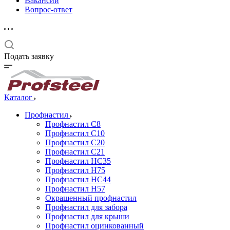
Вакансии
Вопрос-ответ
Подать заявку
Каталог
Профнастил
Профнастил С8
Профнастил С10
Профнастил С20
Профнастил С21
Профнастил НС35
Профнастил Н75
Профнастил HC44
Профнастил Н57
Окрашенный профнастил
Профнастил для забора
Профнастил для крыши
Профнастил оцинкованный