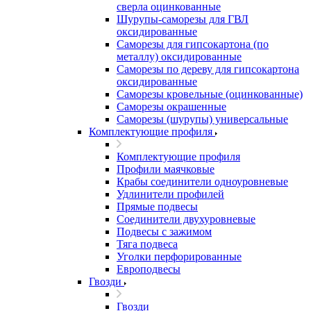
сверла оцинкованные
Шурупы-саморезы для ГВЛ
оксидированные
Саморезы для гипсокартона (по
металлу) оксидированные
Саморезы по дереву для гипсокартона
оксидированные
Саморезы кровельные (оцинкованные)
Саморезы окрашенные
Саморезы (шурупы) универсальные
Комплектующие профиля
Комплектующие профиля
Профили маячковые
Крабы соединители одноуровневые
Удлинители профилей
Прямые подвесы
Соединители двухуровневые
Подвесы с зажимом
Тяга подвеса
Уголки перфорированные
Европодвесы
Гвозди
Гвозди