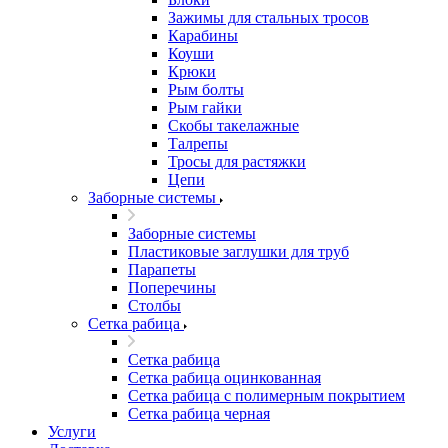
Зажимы для стальных тросов
Карабины
Коуши
Крюки
Рым болты
Рым гайки
Скобы такелажные
Талрепы
Тросы для растяжки
Цепи
Заборные системы
Заборные системы
Пластиковые заглушки для труб
Парапеты
Поперечины
Столбы
Сетка рабица
Сетка рабица
Сетка рабица оцинкованная
Сетка рабица с полимерным покрытием
Сетка рабица черная
Услуги