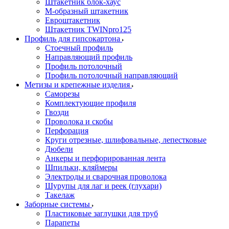
Штакетник блок-хаус
М-образный штакетник
Евроштакетник
Штакетник TWINpro125
Профиль для гипсокартона
Стоечный профиль
Направляющий профиль
Профиль потолочный
Профиль потолочный направляющий
Метизы и крепежные изделия
Саморезы
Комплектующие профиля
Гвозди
Проволока и скобы
Перфорация
Круги отрезные, шлифовальные, лепестковые
Дюбели
Анкеры и перфорированная лента
Шпильки, кляймеры
Электроды и сварочная проволока
Шурупы для лаг и реек (глухари)
Такелаж
Заборные системы
Пластиковые заглушки для труб
Парапеты