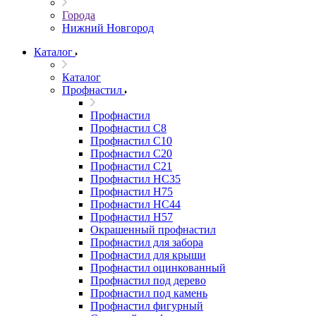
Города
Нижний Новгород
Каталог
Каталог
Профнастил
Профнастил
Профнастил С8
Профнастил С10
Профнастил С20
Профнастил С21
Профнастил НС35
Профнастил Н75
Профнастил HC44
Профнастил Н57
Окрашенный профнастил
Профнастил для забора
Профнастил для крыши
Профнастил оцинкованный
Профнастил под дерево
Профнастил под камень
Профнастил фигурный