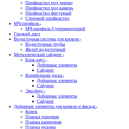
Профнастил под дерево
Профнастил под камень
Профнастил фигурный
Стеновой профнастил
МЧ-профиль
МЧ-профиль Супермонтеррей
Гладкий лист
Водосточная система для кровли
Водосточные трубы
Желоб водосточный
Металлический сайдинг
Блок-хаус
Доборные элементы
Сайдинг
Корабельная доска
Доборные элементы
Сайдинг
Эко-брус
Доборные элементы
Сайдинг
Доборные элементы для кровли и фасада
Конек
Планка торцевая
Планка карнизная
Планка ендовы