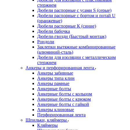
стержнем
Дюбели распорные с усами S (серые)
Дюбели распорные c бортом и потай U
(оранжевые)
Дюбели распорные К (синие)
Дюбели бабочка
Дюбели-гвозди (Быстрый монтаж)
Рондоли
Заклепки вытяжные комбинированные
(алюминий-сталь)
Дюбели для изоляции с металлическим
стержнем
Анкеры и перфорированная лента
Анкеры забивные
Анкеры типа клин
Анкеры рамные
Анкерные болты
Анкерные болты с кольцом
Анкерные болты с крюком
Анкерные болты с гайкой
Анкеры клиновые
Перфорированная лента
Шпильки, кляймеры
Кляймеры