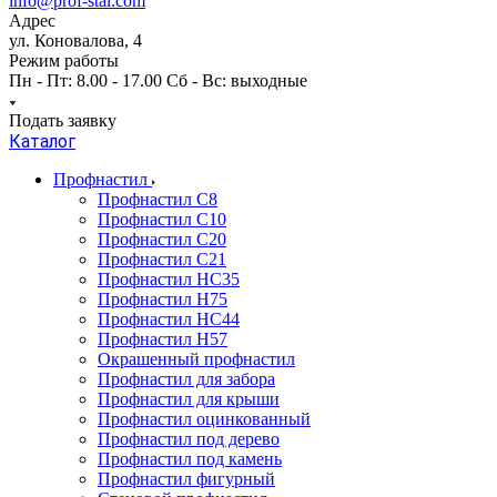
info@prof-stal.com
Адрес
ул. Коновалова, 4
Режим работы
Пн - Пт: 8.00 - 17.00 Сб - Вс: выходные
Подать заявку
Каталог
Профнастил
Профнастил С8
Профнастил С10
Профнастил С20
Профнастил С21
Профнастил НС35
Профнастил Н75
Профнастил HC44
Профнастил Н57
Окрашенный профнастил
Профнастил для забора
Профнастил для крыши
Профнастил оцинкованный
Профнастил под дерево
Профнастил под камень
Профнастил фигурный