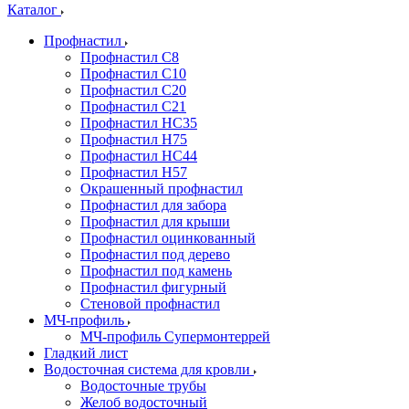
Каталог
Профнастил
Профнастил С8
Профнастил С10
Профнастил С20
Профнастил С21
Профнастил НС35
Профнастил Н75
Профнастил HC44
Профнастил Н57
Окрашенный профнастил
Профнастил для забора
Профнастил для крыши
Профнастил оцинкованный
Профнастил под дерево
Профнастил под камень
Профнастил фигурный
Стеновой профнастил
МЧ-профиль
МЧ-профиль Супермонтеррей
Гладкий лист
Водосточная система для кровли
Водосточные трубы
Желоб водосточный