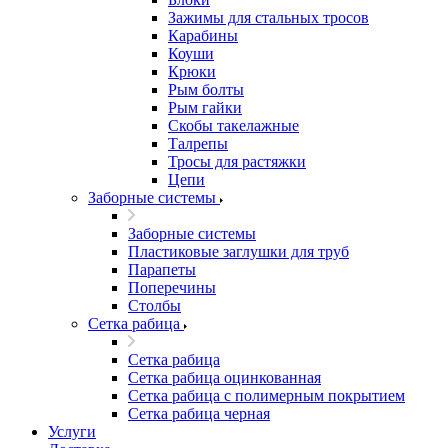
Зажимы для стальных тросов
Карабины
Коуши
Крюки
Рым болты
Рым гайки
Скобы такелажные
Талрепы
Тросы для растяжки
Цепи
Заборные системы
Заборные системы
Пластиковые заглушки для труб
Парапеты
Поперечины
Столбы
Сетка рабица
Сетка рабица
Сетка рабица оцинкованная
Сетка рабица с полимерным покрытием
Сетка рабица черная
Услуги