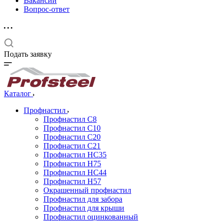
Вакансии
Вопрос-ответ
Подать заявку
Каталог
Профнастил
Профнастил С8
Профнастил С10
Профнастил С20
Профнастил С21
Профнастил НС35
Профнастил Н75
Профнастил HC44
Профнастил Н57
Окрашенный профнастил
Профнастил для забора
Профнастил для крыши
Профнастил оцинкованный