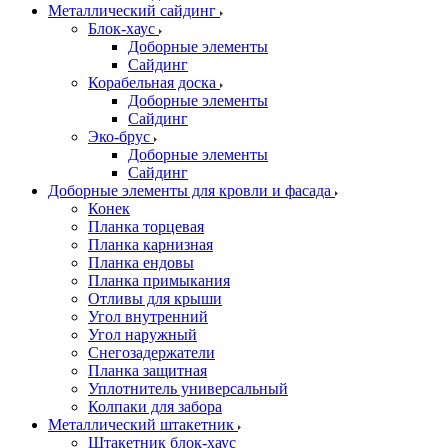
Металлический сайдинг
Блок-хаус
Доборные элементы
Сайдинг
Корабельная доска
Доборные элементы
Сайдинг
Эко-брус
Доборные элементы
Сайдинг
Доборные элементы для кровли и фасада
Конек
Планка торцевая
Планка карнизная
Планка ендовы
Планка примыкания
Отливы для крыши
Угол внутренний
Угол наружный
Снегозадержатели
Планка защитная
Уплотнитель универсальный
Колпаки для забора
Металлический штакетник
Штакетник блок-хаус