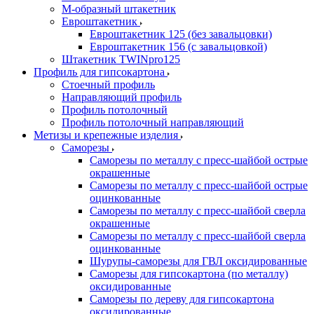
М-образный штакетник
Евроштакетник
Евроштакетник 125 (без завальцовки)
Евроштакетник 156 (с завальцовкой)
Штакетник TWINpro125
Профиль для гипсокартона
Стоечный профиль
Направляющий профиль
Профиль потолочный
Профиль потолочный направляющий
Метизы и крепежные изделия
Саморезы
Саморезы по металлу с пресс-шайбой острые
окрашенные
Саморезы по металлу с пресс-шайбой острые
оцинкованные
Саморезы по металлу с пресс-шайбой сверла
окрашенные
Саморезы по металлу с пресс-шайбой сверла
оцинкованные
Шурупы-саморезы для ГВЛ оксидированные
Саморезы для гипсокартона (по металлу)
оксидированные
Саморезы по дереву для гипсокартона
оксидированные