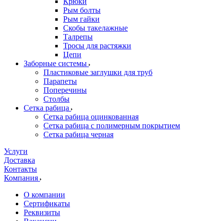
Крюки
Рым болты
Рым гайки
Скобы такелажные
Талрепы
Тросы для растяжки
Цепи
Заборные системы
Пластиковые заглушки для труб
Парапеты
Поперечины
Столбы
Сетка рабица
Сетка рабица оцинкованная
Сетка рабица с полимерным покрытием
Сетка рабица черная
Услуги
Доставка
Контакты
Компания
О компании
Сертификаты
Реквизиты