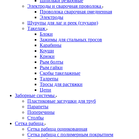
Шпильки резьбовые
Электроды и сварочная проволока
Проволока сварочная омедненная
Электроды
Шурупы для лаг и реек (глухари)
Такелаж
Блоки
Зажимы для стальных тросов
Карабины
Коуши
Крюки
Рым болты
Рым гайки
Скобы такелажные
Талрепы
Тросы для растяжки
Цепи
Заборные системы
Пластиковые заглушки для труб
Парапеты
Поперечины
Столбы
Сетка рабица
Сетка рабица оцинкованная
Сетка рабица с полимерным покрытием