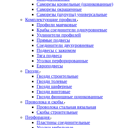
Саморезы кровельные (оцинкованные)
Саморезы окрашенные
Саморезы (шурупы) универсальные
Комплектующие профиля
Профили маячковые
Крабы соединители одноуровневые
Удлинители профилей
Прямые подвесы
Соединители двухуровневые
Подвесы с зажимом
Тяга подвеса
Уголки перфорированные
Европодвесы
Гвозди
Гвозди строительные
Гвозди толевые
Гвозди шиферные
Гвозди винтовые
Гвозди финишные оцинкованные
Проволока и скобы
Проволока стальная вязальная
Скобы строительные
Перфорация
Пластины соединительные
Уголки мебельные