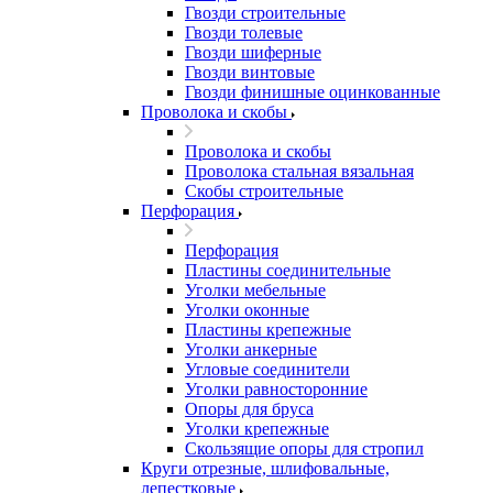
Гвозди строительные
Гвозди толевые
Гвозди шиферные
Гвозди винтовые
Гвозди финишные оцинкованные
Проволока и скобы
Проволока и скобы
Проволока стальная вязальная
Скобы строительные
Перфорация
Перфорация
Пластины соединительные
Уголки мебельные
Уголки оконные
Пластины крепежные
Уголки анкерные
Угловые соединители
Уголки равносторонние
Опоры для бруса
Уголки крепежные
Скользящие опоры для стропил
Круги отрезные, шлифовальные,
лепестковые