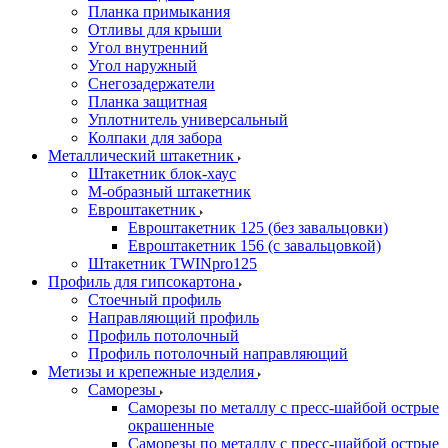
Планка примыкания
Отливы для крыши
Угол внутренний
Угол наружный
Снегозадержатели
Планка защитная
Уплотнитель универсальный
Колпаки для забора
Металлический штакетник
Штакетник блок-хаус
М-образный штакетник
Евроштакетник
Евроштакетник 125 (без завальцовки)
Евроштакетник 156 (с завальцовкой)
Штакетник TWINpro125
Профиль для гипсокартона
Стоечный профиль
Направляющий профиль
Профиль потолочный
Профиль потолочный направляющий
Метизы и крепежные изделия
Саморезы
Саморезы по металлу с пресс-шайбой острые
окрашенные
Саморезы по металлу с пресс-шайбой острые