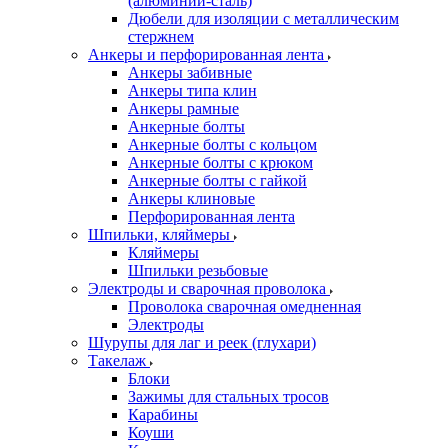
(алюминий-сталь)
Дюбели для изоляции с металлическим
стержнем
Анкеры и перфорированная лента
Анкеры забивные
Анкеры типа клин
Анкеры рамные
Анкерные болты
Анкерные болты с кольцом
Анкерные болты с крюком
Анкерные болты с гайкой
Анкеры клиновые
Перфорированная лента
Шпильки, кляймеры
Кляймеры
Шпильки резьбовые
Электроды и сварочная проволока
Проволока сварочная омедненная
Электроды
Шурупы для лаг и реек (глухари)
Такелаж
Блоки
Зажимы для стальных тросов
Карабины
Коуши