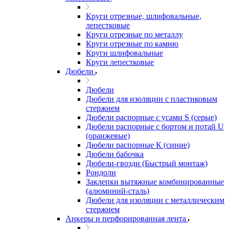
Круги отрезные, шлифовальные,
лепестковые
Круги отрезные по металлу
Круги отрезные по камню
Круги шлифовальные
Круги лепестковые
Дюбели
Дюбели
Дюбели для изоляции с пластиковым
стержнем
Дюбели распорные с усами S (серые)
Дюбели распорные c бортом и потай U
(оранжевые)
Дюбели распорные К (синие)
Дюбели бабочка
Дюбели-гвозди (Быстрый монтаж)
Рондоли
Заклепки вытяжные комбинированные
(алюминий-сталь)
Дюбели для изоляции с металлическим
стержнем
Анкеры и перфорированная лента