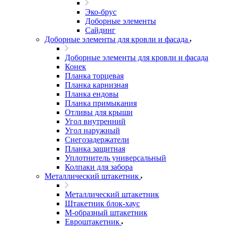
Эко-брус
Доборные элементы
Сайдинг
Доборные элементы для кровли и фасада
Доборные элементы для кровли и фасада
Конек
Планка торцевая
Планка карнизная
Планка ендовы
Планка примыкания
Отливы для крыши
Угол внутренний
Угол наружный
Снегозадержатели
Планка защитная
Уплотнитель универсальный
Колпаки для забора
Металлический штакетник
Металлический штакетник
Штакетник блок-хаус
М-образный штакетник
Евроштакетник