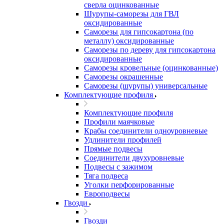
сверла оцинкованные
Шурупы-саморезы для ГВЛ
оксидированные
Саморезы для гипсокартона (по
металлу) оксидированные
Саморезы по дереву для гипсокартона
оксидированные
Саморезы кровельные (оцинкованные)
Саморезы окрашенные
Саморезы (шурупы) универсальные
Комплектующие профиля
Комплектующие профиля
Профили маячковые
Крабы соединители одноуровневые
Удлинители профилей
Прямые подвесы
Соединители двухуровневые
Подвесы с зажимом
Тяга подвеса
Уголки перфорированные
Европодвесы
Гвозди
Гвозди