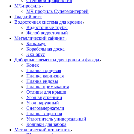
Стеновой профнастил
МЧ-профиль
МЧ-профиль Супермонтеррей
Гладкий лист
Водосточная система для кровли
Водосточные трубы
Желоб водосточный
Металлический сайдинг
Блок-хаус
Корабельная доска
Эко-брус
Доборные элементы для кровли и фасада
Конек
Планка торцевая
Планка карнизная
Планка ендовы
Планка примыкания
Отливы для крыши
Угол внутренний
Угол наружный
Снегозадержатели
Планка защитная
Уплотнитель универсальный
Колпаки для забора
Металлический штакетник