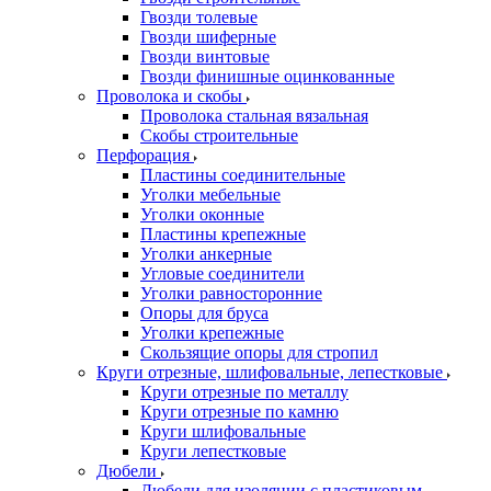
Гвозди толевые
Гвозди шиферные
Гвозди винтовые
Гвозди финишные оцинкованные
Проволока и скобы
Проволока стальная вязальная
Скобы строительные
Перфорация
Пластины соединительные
Уголки мебельные
Уголки оконные
Пластины крепежные
Уголки анкерные
Угловые соединители
Уголки равносторонние
Опоры для бруса
Уголки крепежные
Скользящие опоры для стропил
Круги отрезные, шлифовальные, лепестковые
Круги отрезные по металлу
Круги отрезные по камню
Круги шлифовальные
Круги лепестковые
Дюбели
Дюбели для изоляции с пластиковым