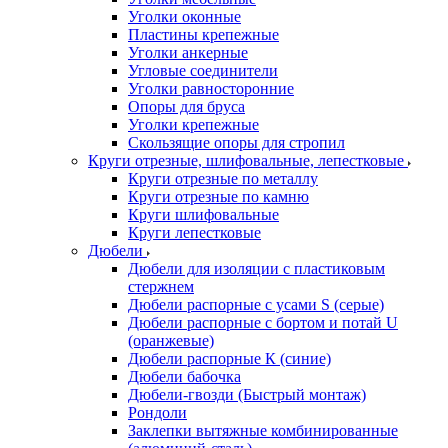
Уголки оконные
Пластины крепежные
Уголки анкерные
Угловые соединители
Уголки равносторонние
Опоры для бруса
Уголки крепежные
Скользящие опоры для стропил
Круги отрезные, шлифовальные, лепестковые
Круги отрезные по металлу
Круги отрезные по камню
Круги шлифовальные
Круги лепестковые
Дюбели
Дюбели для изоляции с пластиковым
стержнем
Дюбели распорные с усами S (серые)
Дюбели распорные c бортом и потай U
(оранжевые)
Дюбели распорные К (синие)
Дюбели бабочка
Дюбели-гвозди (Быстрый монтаж)
Рондоли
Заклепки вытяжные комбинированные