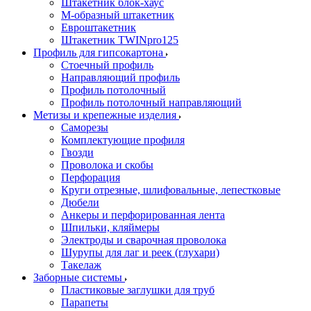
Штакетник блок-хаус
М-образный штакетник
Евроштакетник
Штакетник TWINpro125
Профиль для гипсокартона
Стоечный профиль
Направляющий профиль
Профиль потолочный
Профиль потолочный направляющий
Метизы и крепежные изделия
Саморезы
Комплектующие профиля
Гвозди
Проволока и скобы
Перфорация
Круги отрезные, шлифовальные, лепестковые
Дюбели
Анкеры и перфорированная лента
Шпильки, кляймеры
Электроды и сварочная проволока
Шурупы для лаг и реек (глухари)
Такелаж
Заборные системы
Пластиковые заглушки для труб
Парапеты