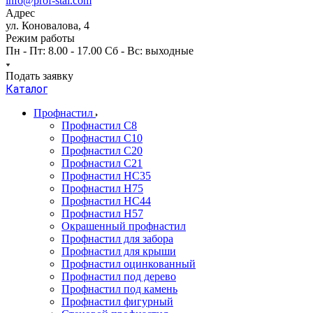
info@prof-stal.com
Адрес
ул. Коновалова, 4
Режим работы
Пн - Пт: 8.00 - 17.00 Сб - Вс: выходные
Подать заявку
Каталог
Профнастил
Профнастил С8
Профнастил С10
Профнастил С20
Профнастил С21
Профнастил НС35
Профнастил Н75
Профнастил HC44
Профнастил Н57
Окрашенный профнастил
Профнастил для забора
Профнастил для крыши
Профнастил оцинкованный
Профнастил под дерево
Профнастил под камень
Профнастил фигурный