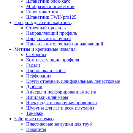
Штакетник блок-хаус
М-образный штакетник
Евроштакетник
Штакетник TWINpro125
Профиль для гипсокартона
Стоечный профиль
Направляющий профиль
Профиль потолочный
Профиль потолочный направляющий
Метизы и крепежные изделия
Саморезы
Комплектующие профиля
Гвозди
Проволока и скобы
Перфорация
Круги отрезные, шлифовальные, лепестковые
Дюбели
Анкеры и перфорированная лента
Шпильки, кляймеры
Электроды и сварочная проволока
Шурупы для лаг и реек (глухари)
Такелаж
Заборные системы
Пластиковые заглушки для труб
Парапеты