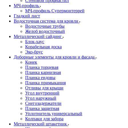
Стеновой профнастил
МЧ-профиль
МЧ-профиль Супермонтеррей
Гладкий лист
Водосточная система для кровли
Водосточные трубы
Желоб водосточный
Металлический сайдинг
Блок-хаус
Корабельная доска
Эко-брус
Доборные элементы для кровли и фасада
Конек
Планка торцевая
Планка карнизная
Планка ендовы
Планка примыкания
Отливы для крыши
Угол внутренний
Угол наружный
Снегозадержатели
Планка защитная
Уплотнитель универсальный
Колпаки для забора
Металлический штакетник