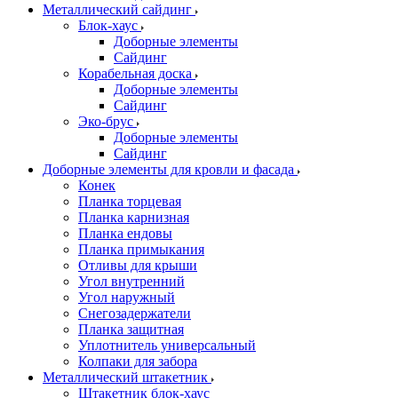
Металлический сайдинг
Блок-хаус
Доборные элементы
Сайдинг
Корабельная доска
Доборные элементы
Сайдинг
Эко-брус
Доборные элементы
Сайдинг
Доборные элементы для кровли и фасада
Конек
Планка торцевая
Планка карнизная
Планка ендовы
Планка примыкания
Отливы для крыши
Угол внутренний
Угол наружный
Снегозадержатели
Планка защитная
Уплотнитель универсальный
Колпаки для забора
Металлический штакетник
Штакетник блок-хаус