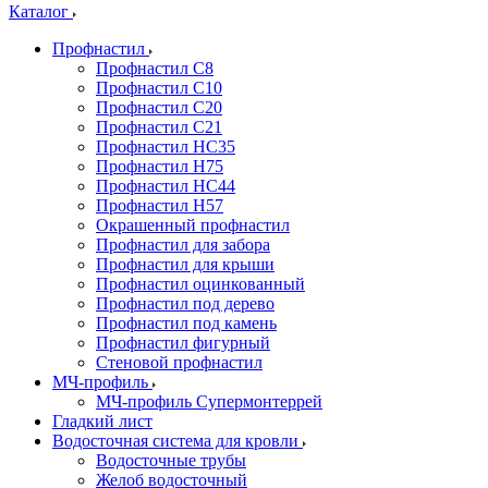
Каталог
Профнастил
Профнастил С8
Профнастил С10
Профнастил С20
Профнастил С21
Профнастил НС35
Профнастил Н75
Профнастил HC44
Профнастил Н57
Окрашенный профнастил
Профнастил для забора
Профнастил для крыши
Профнастил оцинкованный
Профнастил под дерево
Профнастил под камень
Профнастил фигурный
Стеновой профнастил
МЧ-профиль
МЧ-профиль Супермонтеррей
Гладкий лист
Водосточная система для кровли
Водосточные трубы
Желоб водосточный