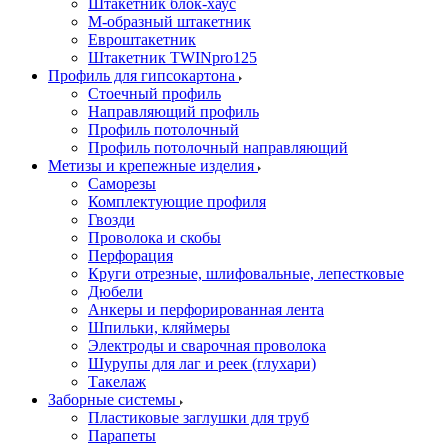
Штакетник блок-хаус
М-образный штакетник
Евроштакетник
Штакетник TWINpro125
Профиль для гипсокартона
Стоечный профиль
Направляющий профиль
Профиль потолочный
Профиль потолочный направляющий
Метизы и крепежные изделия
Саморезы
Комплектующие профиля
Гвозди
Проволока и скобы
Перфорация
Круги отрезные, шлифовальные, лепестковые
Дюбели
Анкеры и перфорированная лента
Шпильки, кляймеры
Электроды и сварочная проволока
Шурупы для лаг и реек (глухари)
Такелаж
Заборные системы
Пластиковые заглушки для труб
Парапеты