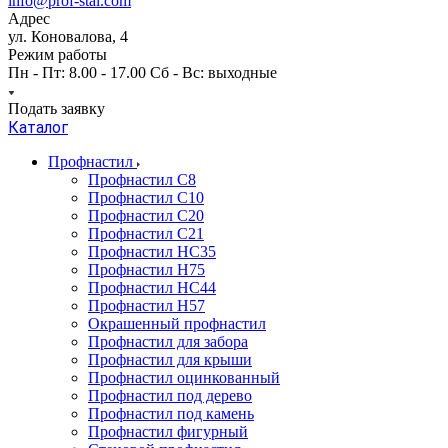
info@prof-stal.com
Адрес
ул. Коновалова, 4
Режим работы
Пн - Пт: 8.00 - 17.00 Сб - Вс: выходные
Подать заявку
Каталог
Профнастил
Профнастил С8
Профнастил С10
Профнастил С20
Профнастил С21
Профнастил НС35
Профнастил Н75
Профнастил HC44
Профнастил Н57
Окрашенный профнастил
Профнастил для забора
Профнастил для крыши
Профнастил оцинкованный
Профнастил под дерево
Профнастил под камень
Профнастил фигурный