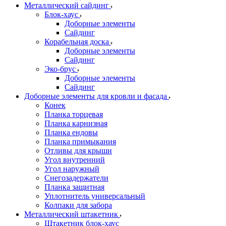
Металлический сайдинг
Блок-хаус
Доборные элементы
Сайдинг
Корабельная доска
Доборные элементы
Сайдинг
Эко-брус
Доборные элементы
Сайдинг
Доборные элементы для кровли и фасада
Конек
Планка торцевая
Планка карнизная
Планка ендовы
Планка примыкания
Отливы для крыши
Угол внутренний
Угол наружный
Снегозадержатели
Планка защитная
Уплотнитель универсальный
Колпаки для забора
Металлический штакетник
Штакетник блок-хаус