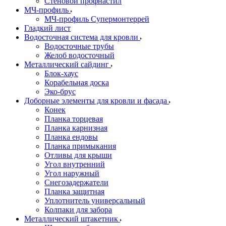
Стеновой профнастил
МЧ-профиль
МЧ-профиль Супермонтеррей
Гладкий лист
Водосточная система для кровли
Водосточные трубы
Желоб водосточный
Металлический сайдинг
Блок-хаус
Корабельная доска
Эко-брус
Доборные элементы для кровли и фасада
Конек
Планка торцевая
Планка карнизная
Планка ендовы
Планка примыкания
Отливы для крыши
Угол внутренний
Угол наружный
Снегозадержатели
Планка защитная
Уплотнитель универсальный
Колпаки для забора
Металлический штакетник