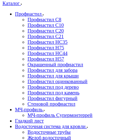
Каталог
Профнастил
Профнастил С8
Профнастил С10
Профнастил С20
Профнастил С21
Профнастил НС35
Профнастил Н75
Профнастил HC44
Профнастил Н57
Окрашенный профнастил
Профнастил для забора
Профнастил для крыши
Профнастил оцинкованный
Профнастил под дерево
Профнастил под камень
Профнастил фигурный
Стеновой профнастил
МЧ-профиль
МЧ-профиль Супермонтеррей
Гладкий лист
Водосточная система для кровли
Водосточные трубы
Желоб водосточный