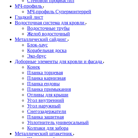
Стеновой профнастил
МЧ-профиль
МЧ-профиль Супермонтеррей
Гладкий лист
Водосточная система для кровли
Водосточные трубы
Желоб водосточный
Металлический сайдинг
Блок-хаус
Корабельная доска
Эко-брус
Доборные элементы для кровли и фасада
Конек
Планка торцевая
Планка карнизная
Планка ендовы
Планка примыкания
Отливы для крыши
Угол внутренний
Угол наружный
Снегозадержатели
Планка защитная
Уплотнитель универсальный
Колпаки для забора
Металлический штакетник