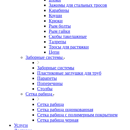
Зажимы для стальных тросов
Карабины
Коуши
Крюки
Рым болты
Рым гайки
Скобы такелажные
Талрепы
Тросы для растяжки
Цепи
Заборные системы
Заборные системы
Пластиковые заглушки для труб
Парапеты
Поперечины
Столбы
Сетка рабица
Сетка рабица
Сетка рабица оцинкованная
Сетка рабица с полимерным покрытием
Сетка рабица черная
Услуги