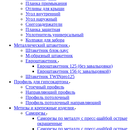
Планка примыкания
Отливы для крыши
Угол внутренний
Угол наружный
Снегозадержатели
Планка защитная
Уплотнитель универсальный
Колпаки для забора
Металлический штакетник
Штакетник блок-хаус
М-образный штакетник
Евроштакетник
Евроштакетник 125 (без завальцовки)
Евроштакетник 156 (с завальцовкой)
Штакетник TWINpro125
Профиль для гипсокартона
Стоечный профиль
Направляющий профиль
Профиль потолочный
Профиль потолочный направляющий
Метизы и крепежные изделия
Саморезы
Саморезы по металлу с пресс-шайбой острые
окрашенные
Саморезы по металлу с пресс-шайбой острые