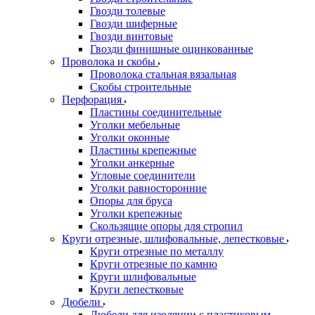
Гвозди толевые
Гвозди шиферные
Гвозди винтовые
Гвозди финишные оцинкованные
Проволока и скобы
Проволока стальная вязальная
Скобы строительные
Перфорация
Пластины соединительные
Уголки мебельные
Уголки оконные
Пластины крепежные
Уголки анкерные
Угловые соединители
Уголки равносторонние
Опоры для бруса
Уголки крепежные
Скользящие опоры для стропил
Круги отрезные, шлифовальные, лепестковые
Круги отрезные по металлу
Круги отрезные по камню
Круги шлифовальные
Круги лепестковые
Дюбели
Дюбели для изоляции с пластиковым