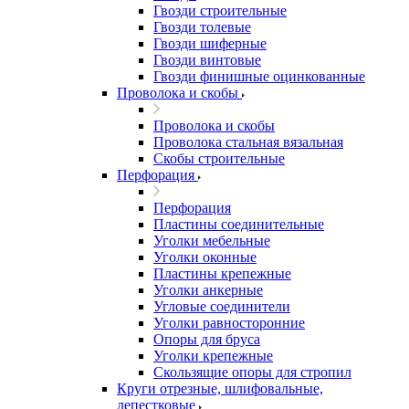
Гвозди строительные
Гвозди толевые
Гвозди шиферные
Гвозди винтовые
Гвозди финишные оцинкованные
Проволока и скобы
Проволока и скобы
Проволока стальная вязальная
Скобы строительные
Перфорация
Перфорация
Пластины соединительные
Уголки мебельные
Уголки оконные
Пластины крепежные
Уголки анкерные
Угловые соединители
Уголки равносторонние
Опоры для бруса
Уголки крепежные
Скользящие опоры для стропил
Круги отрезные, шлифовальные,
лепестковые