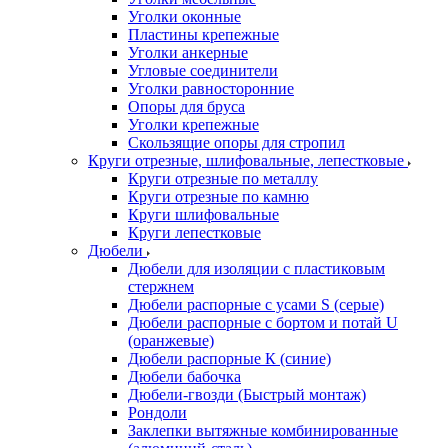
Уголки оконные
Пластины крепежные
Уголки анкерные
Угловые соединители
Уголки равносторонние
Опоры для бруса
Уголки крепежные
Скользящие опоры для стропил
Круги отрезные, шлифовальные, лепестковые
Круги отрезные по металлу
Круги отрезные по камню
Круги шлифовальные
Круги лепестковые
Дюбели
Дюбели для изоляции с пластиковым
стержнем
Дюбели распорные с усами S (серые)
Дюбели распорные c бортом и потай U
(оранжевые)
Дюбели распорные К (синие)
Дюбели бабочка
Дюбели-гвозди (Быстрый монтаж)
Рондоли
Заклепки вытяжные комбинированные