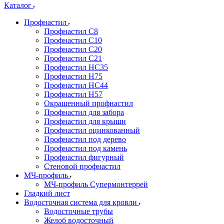
Каталог
Профнастил
Профнастил С8
Профнастил С10
Профнастил С20
Профнастил С21
Профнастил НС35
Профнастил Н75
Профнастил HC44
Профнастил Н57
Окрашенный профнастил
Профнастил для забора
Профнастил для крыши
Профнастил оцинкованный
Профнастил под дерево
Профнастил под камень
Профнастил фигурный
Стеновой профнастил
МЧ-профиль
МЧ-профиль Супермонтеррей
Гладкий лист
Водосточная система для кровли
Водосточные трубы
Желоб водосточный