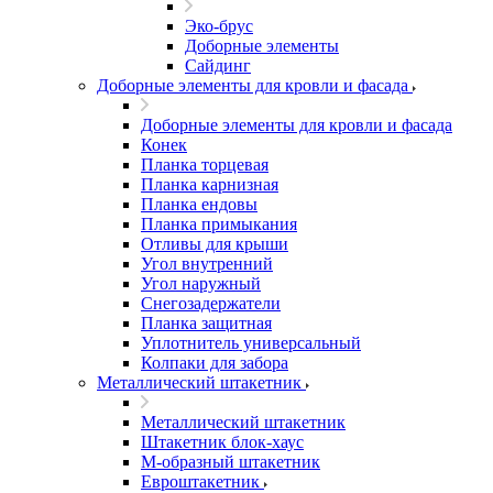
Эко-брус
Доборные элементы
Сайдинг
Доборные элементы для кровли и фасада
Доборные элементы для кровли и фасада
Конек
Планка торцевая
Планка карнизная
Планка ендовы
Планка примыкания
Отливы для крыши
Угол внутренний
Угол наружный
Снегозадержатели
Планка защитная
Уплотнитель универсальный
Колпаки для забора
Металлический штакетник
Металлический штакетник
Штакетник блок-хаус
М-образный штакетник
Евроштакетник