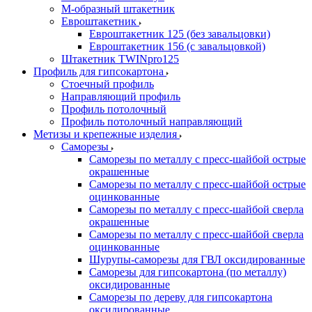
М-образный штакетник
Евроштакетник
Евроштакетник 125 (без завальцовки)
Евроштакетник 156 (с завальцовкой)
Штакетник TWINpro125
Профиль для гипсокартона
Стоечный профиль
Направляющий профиль
Профиль потолочный
Профиль потолочный направляющий
Метизы и крепежные изделия
Саморезы
Саморезы по металлу с пресс-шайбой острые
окрашенные
Саморезы по металлу с пресс-шайбой острые
оцинкованные
Саморезы по металлу с пресс-шайбой сверла
окрашенные
Саморезы по металлу с пресс-шайбой сверла
оцинкованные
Шурупы-саморезы для ГВЛ оксидированные
Саморезы для гипсокартона (по металлу)
оксидированные
Саморезы по дереву для гипсокартона
оксидированные