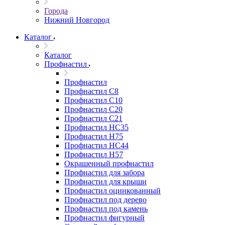
Города
Нижний Новгород
Каталог
Каталог
Профнастил
Профнастил
Профнастил С8
Профнастил С10
Профнастил С20
Профнастил С21
Профнастил НС35
Профнастил Н75
Профнастил HC44
Профнастил Н57
Окрашенный профнастил
Профнастил для забора
Профнастил для крыши
Профнастил оцинкованный
Профнастил под дерево
Профнастил под камень
Профнастил фигурный