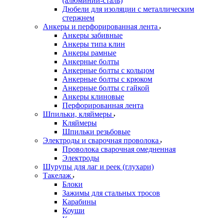
(алюминий-сталь)
Дюбели для изоляции с металлическим
стержнем
Анкеры и перфорированная лента
Анкеры забивные
Анкеры типа клин
Анкеры рамные
Анкерные болты
Анкерные болты с кольцом
Анкерные болты с крюком
Анкерные болты с гайкой
Анкеры клиновые
Перфорированная лента
Шпильки, кляймеры
Кляймеры
Шпильки резьбовые
Электроды и сварочная проволока
Проволока сварочная омедненная
Электроды
Шурупы для лаг и реек (глухари)
Такелаж
Блоки
Зажимы для стальных тросов
Карабины
Коуши