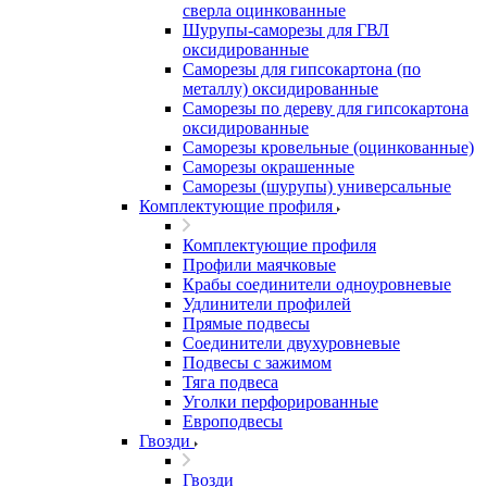
сверла оцинкованные
Шурупы-саморезы для ГВЛ
оксидированные
Саморезы для гипсокартона (по
металлу) оксидированные
Саморезы по дереву для гипсокартона
оксидированные
Саморезы кровельные (оцинкованные)
Саморезы окрашенные
Саморезы (шурупы) универсальные
Комплектующие профиля
Комплектующие профиля
Профили маячковые
Крабы соединители одноуровневые
Удлинители профилей
Прямые подвесы
Соединители двухуровневые
Подвесы с зажимом
Тяга подвеса
Уголки перфорированные
Европодвесы
Гвозди
Гвозди