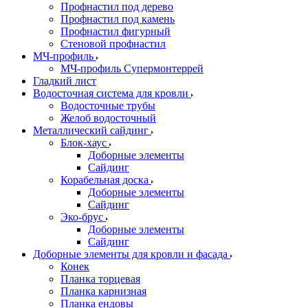
Профнастил под дерево
Профнастил под камень
Профнастил фигурный
Стеновой профнастил
МЧ-профиль
МЧ-профиль Супермонтеррей
Гладкий лист
Водосточная система для кровли
Водосточные трубы
Желоб водосточный
Металлический сайдинг
Блок-хаус
Доборные элементы
Сайдинг
Корабельная доска
Доборные элементы
Сайдинг
Эко-брус
Доборные элементы
Сайдинг
Доборные элементы для кровли и фасада
Конек
Планка торцевая
Планка карнизная
Планка ендовы