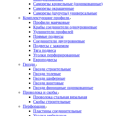
Саморезы кровельные (оцинкованные)
Саморезы окрашенные
Саморезы (шурупы) универсальные
Комплектующие профиля
Профили маячковые
Крабы соединители одноуровневые
Удлинители профилей
Прямые подвесы
Соединители двухуровневые
Подвесы с зажимом
Тяга подвеса
Уголки перфорированные
Европодвесы
Гвозди
Гвозди строительные
Гвозди толевые
Гвозди шиферные
Гвозди винтовые
Гвозди финишные оцинкованные
Проволока и скобы
Проволока стальная вязальная
Скобы строительные
Перфорация
Пластины соединительные
Уголки мебельные