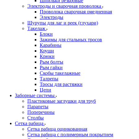
Шпильки резьбовые
Электроды и сварочная проволока
Проволока сварочная омедненная
Электроды
Шурупы для лаг и реек (глухари)
Такелаж
Блоки
Зажимы для стальных тросов
Карабины
Коуши
Крюки
Рым болты
Рым гайки
Скобы такелажные
Талрепы
Тросы для растяжки
Цепи
Заборные системы
Пластиковые заглушки для труб
Парапеты
Поперечины
Столбы
Сетка рабица
Сетка рабица оцинкованная
Сетка рабица с полимерным покрытием