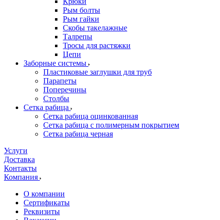
Крюки
Рым болты
Рым гайки
Скобы такелажные
Талрепы
Тросы для растяжки
Цепи
Заборные системы
Пластиковые заглушки для труб
Парапеты
Поперечины
Столбы
Сетка рабица
Сетка рабица оцинкованная
Сетка рабица с полимерным покрытием
Сетка рабица черная
Услуги
Доставка
Контакты
Компания
О компании
Сертификаты
Реквизиты