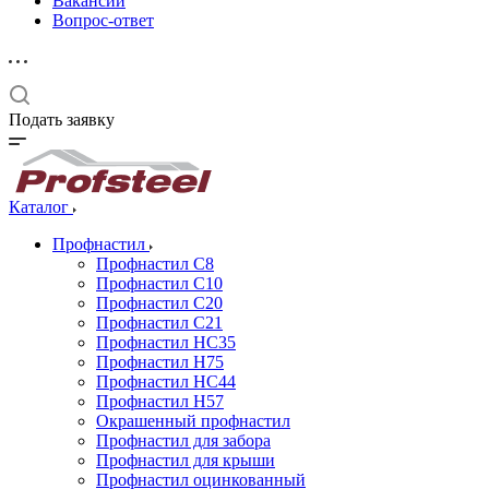
Вакансии
Вопрос-ответ
Подать заявку
Каталог
Профнастил
Профнастил С8
Профнастил С10
Профнастил С20
Профнастил С21
Профнастил НС35
Профнастил Н75
Профнастил HC44
Профнастил Н57
Окрашенный профнастил
Профнастил для забора
Профнастил для крыши
Профнастил оцинкованный