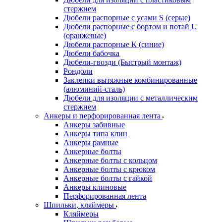
стержнем
Дюбели распорные с усами S (серые)
Дюбели распорные c бортом и потай U
(оранжевые)
Дюбели распорные К (синие)
Дюбели бабочка
Дюбели-гвозди (Быстрый монтаж)
Рондоли
Заклепки вытяжные комбинированные
(алюминий-сталь)
Дюбели для изоляции с металлическим
стержнем
Анкеры и перфорированная лента
Анкеры забивные
Анкеры типа клин
Анкеры рамные
Анкерные болты
Анкерные болты с кольцом
Анкерные болты с крюком
Анкерные болты с гайкой
Анкеры клиновые
Перфорированная лента
Шпильки, кляймеры
Кляймеры