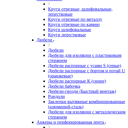
Круги отрезные, шлифовальные,
лепестковые
Круги отрезные по металлу
Круги отрезные по камню
Круги шлифовальные
Круги лепестковые
Дюбели
Дюбели
Дюбели для изоляции с пластиковым
стержнем
Дюбели распорные с усами S (серые)
Дюбели распорные c бортом и потай U
(оранжевые)
Дюбели распорные К (синие)
Дюбели бабочка
Дюбели-гвозди (Быстрый монтаж)
Рондоли
Заклепки вытяжные комбинированные
(алюминий-сталь)
Дюбели для изоляции с металлическим
стержнем
Анкеры и перфорированная лента