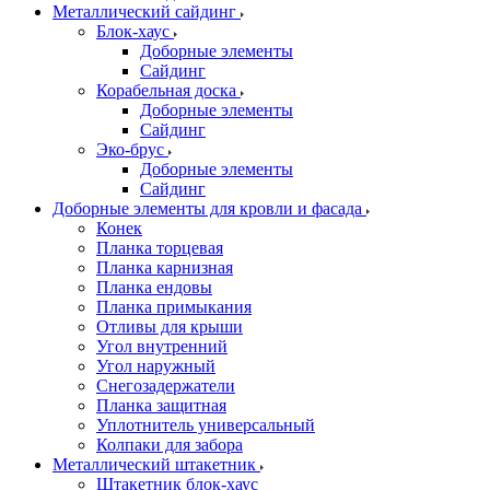
Металлический сайдинг
Блок-хаус
Доборные элементы
Сайдинг
Корабельная доска
Доборные элементы
Сайдинг
Эко-брус
Доборные элементы
Сайдинг
Доборные элементы для кровли и фасада
Конек
Планка торцевая
Планка карнизная
Планка ендовы
Планка примыкания
Отливы для крыши
Угол внутренний
Угол наружный
Снегозадержатели
Планка защитная
Уплотнитель универсальный
Колпаки для забора
Металлический штакетник
Штакетник блок-хаус