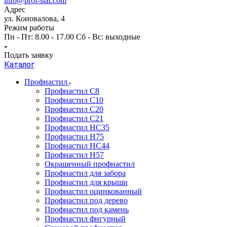
info@prof-stal.com
Адрес
ул. Коновалова, 4
Режим работы
Пн - Пт: 8.00 - 17.00 Сб - Вс: выходные
Подать заявку
Каталог
Профнастил
Профнастил С8
Профнастил С10
Профнастил С20
Профнастил С21
Профнастил НС35
Профнастил Н75
Профнастил HC44
Профнастил Н57
Окрашенный профнастил
Профнастил для забора
Профнастил для крыши
Профнастил оцинкованный
Профнастил под дерево
Профнастил под камень
Профнастил фигурный