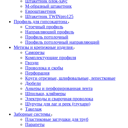
Штакетник блок-хаус
М-образный штакетник
Евроштакетник
Штакетник TWINpro125
Профиль для гипсокартона
Стоечный профиль
Направляющий профиль
Профиль потолочный
Профиль потолочный направляющий
Метизы и крепежные изделия
Саморезы
Комплектующие профиля
Гвозди
Проволока и скобы
Перфорация
Круги отрезные, шлифовальные, лепестковые
Дюбели
Анкеры и перфорированная лента
Шпильки, кляймеры
Электроды и сварочная проволока
Шурупы для лаг и реек (глухари)
Такелаж
Заборные системы
Пластиковые заглушки для труб
Парапеты