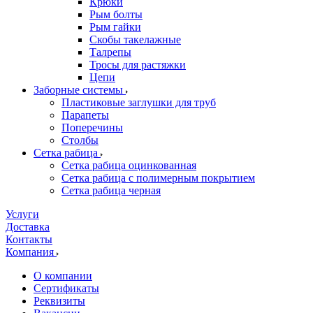
Крюки
Рым болты
Рым гайки
Скобы такелажные
Талрепы
Тросы для растяжки
Цепи
Заборные системы
Пластиковые заглушки для труб
Парапеты
Поперечины
Столбы
Сетка рабица
Сетка рабица оцинкованная
Сетка рабица с полимерным покрытием
Сетка рабица черная
Услуги
Доставка
Контакты
Компания
О компании
Сертификаты
Реквизиты