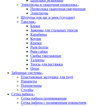
Шпильки резьбовые
Электроды и сварочная проволока
Проволока сварочная омедненная
Электроды
Шурупы для лаг и реек (глухари)
Такелаж
Блоки
Зажимы для стальных тросов
Карабины
Коуши
Крюки
Рым болты
Рым гайки
Скобы такелажные
Талрепы
Тросы для растяжки
Цепи
Заборные системы
Пластиковые заглушки для труб
Парапеты
Поперечины
Столбы
Сетка рабица
Сетка рабица оцинкованная
Сетка рабица с полимерным покрытием