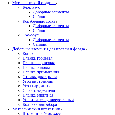
Металлический сайдинг
Блок-хаус
Доборные элементы
Сайдинг
Корабельная доска
Доборные элементы
Сайдинг
Эко-брус
Доборные элементы
Сайдинг
Доборные элементы для кровли и фасада
Конек
Планка торцевая
Планка карнизная
Планка ендовы
Планка примыкания
Отливы для крыши
Угол внутренний
Угол наружный
Снегозадержатели
Планка защитная
Уплотнитель универсальный
Колпаки для забора
Металлический штакетник
Штакетник блок-хаус