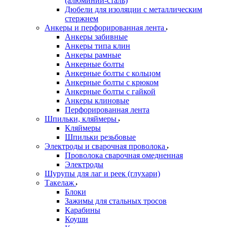
(алюминий-сталь)
Дюбели для изоляции с металлическим
стержнем
Анкеры и перфорированная лента
Анкеры забивные
Анкеры типа клин
Анкеры рамные
Анкерные болты
Анкерные болты с кольцом
Анкерные болты с крюком
Анкерные болты с гайкой
Анкеры клиновые
Перфорированная лента
Шпильки, кляймеры
Кляймеры
Шпильки резьбовые
Электроды и сварочная проволока
Проволока сварочная омедненная
Электроды
Шурупы для лаг и реек (глухари)
Такелаж
Блоки
Зажимы для стальных тросов
Карабины
Коуши