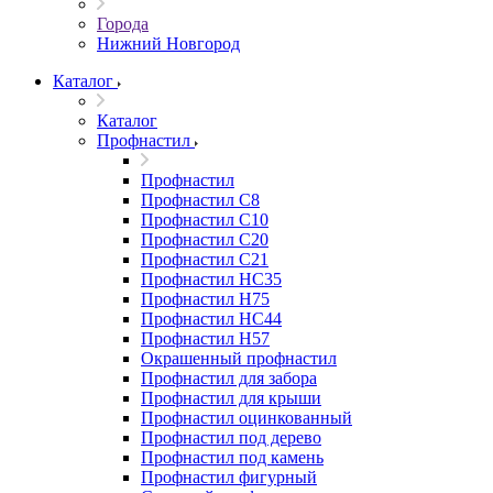
Города
Нижний Новгород
Каталог
Каталог
Профнастил
Профнастил
Профнастил С8
Профнастил С10
Профнастил С20
Профнастил С21
Профнастил НС35
Профнастил Н75
Профнастил HC44
Профнастил Н57
Окрашенный профнастил
Профнастил для забора
Профнастил для крыши
Профнастил оцинкованный
Профнастил под дерево
Профнастил под камень
Профнастил фигурный