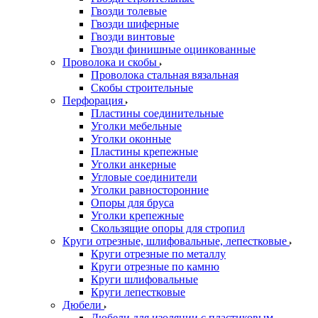
Гвозди толевые
Гвозди шиферные
Гвозди винтовые
Гвозди финишные оцинкованные
Проволока и скобы
Проволока стальная вязальная
Скобы строительные
Перфорация
Пластины соединительные
Уголки мебельные
Уголки оконные
Пластины крепежные
Уголки анкерные
Угловые соединители
Уголки равносторонние
Опоры для бруса
Уголки крепежные
Скользящие опоры для стропил
Круги отрезные, шлифовальные, лепестковые
Круги отрезные по металлу
Круги отрезные по камню
Круги шлифовальные
Круги лепестковые
Дюбели
Дюбели для изоляции с пластиковым