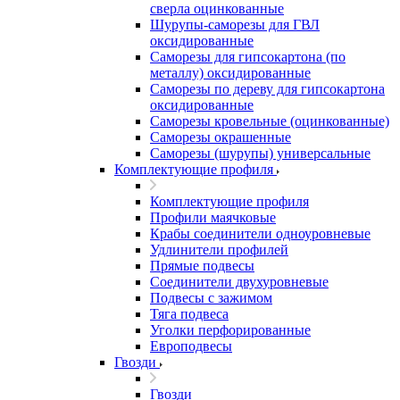
сверла оцинкованные
Шурупы-саморезы для ГВЛ
оксидированные
Саморезы для гипсокартона (по
металлу) оксидированные
Саморезы по дереву для гипсокартона
оксидированные
Саморезы кровельные (оцинкованные)
Саморезы окрашенные
Саморезы (шурупы) универсальные
Комплектующие профиля
Комплектующие профиля
Профили маячковые
Крабы соединители одноуровневые
Удлинители профилей
Прямые подвесы
Соединители двухуровневые
Подвесы с зажимом
Тяга подвеса
Уголки перфорированные
Европодвесы
Гвозди
Гвозди