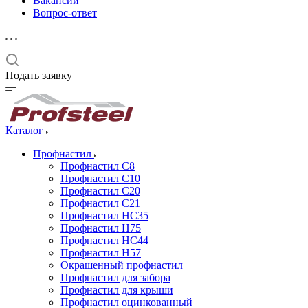
Вакансии
Вопрос-ответ
Подать заявку
Каталог
Профнастил
Профнастил С8
Профнастил С10
Профнастил С20
Профнастил С21
Профнастил НС35
Профнастил Н75
Профнастил HC44
Профнастил Н57
Окрашенный профнастил
Профнастил для забора
Профнастил для крыши
Профнастил оцинкованный