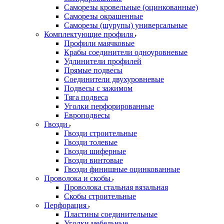
Саморезы кровельные (оцинкованные)
Саморезы окрашенные
Саморезы (шурупы) универсальные
Комплектующие профиля
Профили маячковые
Крабы соединители одноуровневые
Удлинители профилей
Прямые подвесы
Соединители двухуровневые
Подвесы с зажимом
Тяга подвеса
Уголки перфорированные
Европодвесы
Гвозди
Гвозди строительные
Гвозди толевые
Гвозди шиферные
Гвозди винтовые
Гвозди финишные оцинкованные
Проволока и скобы
Проволока стальная вязальная
Скобы строительные
Перфорация
Пластины соединительные
Уголки мебельные