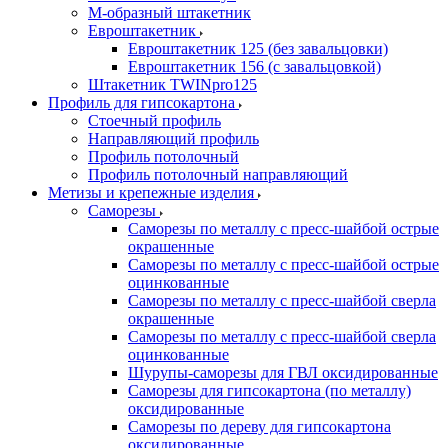
М-образный штакетник
Евроштакетник
Евроштакетник 125 (без завальцовки)
Евроштакетник 156 (с завальцовкой)
Штакетник TWINpro125
Профиль для гипсокартона
Стоечный профиль
Направляющий профиль
Профиль потолочный
Профиль потолочный направляющий
Метизы и крепежные изделия
Саморезы
Саморезы по металлу с пресс-шайбой острые
окрашенные
Саморезы по металлу с пресс-шайбой острые
оцинкованные
Саморезы по металлу с пресс-шайбой сверла
окрашенные
Саморезы по металлу с пресс-шайбой сверла
оцинкованные
Шурупы-саморезы для ГВЛ оксидированные
Саморезы для гипсокартона (по металлу)
оксидированные
Саморезы по дереву для гипсокартона
оксидированные