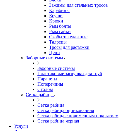
Зажимы для стальных тросов
Карабины
Коуши
Крюки
Рым болты
Рым гайки
Скобы такелажные
Талрепы
Тросы для растяжки
Цепи
Заборные системы
Заборные системы
Пластиковые заглушки для труб
Парапеты
Поперечины
Столбы
Сетка рабица
Сетка рабица
Сетка рабица оцинкованная
Сетка рабица с полимерным покрытием
Сетка рабица черная
Услуги