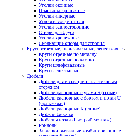
Уголки оконные
Пластины крепежные
Уголки анкерные
Угловые соединители
Уголки равносторонние
Опоры для бруса
Уголки крепежные
Скользящие опоры для стропил
Круги отрезные, шлифовальные, лепестковые
Круги отрезные по металлу
Круги отрезные по камню
Круги шлифовальные
Круги лепестковые
Дюбели
Дюбели для изоляции с пластиковым
стержнем
Дюбели распорные с усами S (серые)
Дюбели распорные c бортом и потай U
(оранжевые)
Дюбели распорные К (синие)
Дюбели бабочка
Дюбели-гвозди (Быстрый монтаж)
Рондоли
Заклепки вытяжные комбинированные