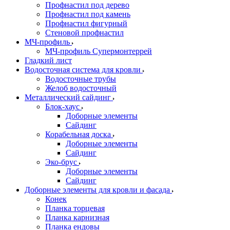
Профнастил под дерево
Профнастил под камень
Профнастил фигурный
Стеновой профнастил
МЧ-профиль
МЧ-профиль Супермонтеррей
Гладкий лист
Водосточная система для кровли
Водосточные трубы
Желоб водосточный
Металлический сайдинг
Блок-хаус
Доборные элементы
Сайдинг
Корабельная доска
Доборные элементы
Сайдинг
Эко-брус
Доборные элементы
Сайдинг
Доборные элементы для кровли и фасада
Конек
Планка торцевая
Планка карнизная
Планка ендовы