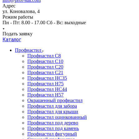
info@prof-stal.com
Адрес
ул. Коновалова, 4
Режим работы
Пн - Пт: 8.00 - 17.00 Сб - Вс: выходные
Подать заявку
Каталог
Профнастил
Профнастил С8
Профнастил С10
Профнастил С20
Профнастил С21
Профнастил НС35
Профнастил Н75
Профнастил HC44
Профнастил Н57
Окрашенный профнастил
Профнастил для забора
Профнастил для крыши
Профнастил оцинкованный
Профнастил под дерево
Профнастил под камень
Профнастил фигурный