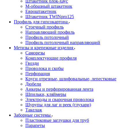
Штакетник блок-хаус
М-образный штакетник
Евроштакетник
Штакетник TWINpro125
Профиль для гипсокартона
Стоечный профиль
Направляющий профиль
Профиль потолочный
Профиль потолочный направляющий
Метизы и крепежные изделия
Саморезы
Комплектующие профиля
Гвозди
Проволока и скобы
Перфорация
Круги отрезные, шлифовальные, лепестковые
Дюбели
Анкеры и перфорированная лента
Шпильки, кляймеры
Электроды и сварочная проволока
Шурупы для лаг и реек (глухари)
Такелаж
Заборные системы
Пластиковые заглушки для труб
Парапеты