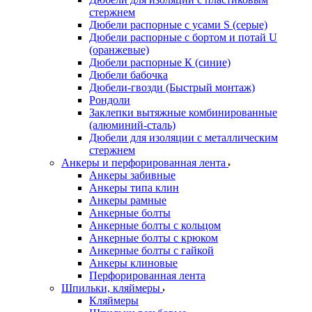
стержнем
Дюбели распорные с усами S (серые)
Дюбели распорные c бортом и потай U
(оранжевые)
Дюбели распорные К (синие)
Дюбели бабочка
Дюбели-гвозди (Быстрый монтаж)
Рондоли
Заклепки вытяжные комбинированные
(алюминий-сталь)
Дюбели для изоляции с металлическим
стержнем
Анкеры и перфорированная лента
Анкеры забивные
Анкеры типа клин
Анкеры рамные
Анкерные болты
Анкерные болты с кольцом
Анкерные болты с крюком
Анкерные болты с гайкой
Анкеры клиновые
Перфорированная лента
Шпильки, кляймеры
Кляймеры