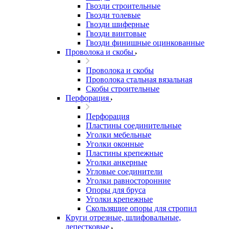
Гвозди строительные
Гвозди толевые
Гвозди шиферные
Гвозди винтовые
Гвозди финишные оцинкованные
Проволока и скобы
Проволока и скобы
Проволока стальная вязальная
Скобы строительные
Перфорация
Перфорация
Пластины соединительные
Уголки мебельные
Уголки оконные
Пластины крепежные
Уголки анкерные
Угловые соединители
Уголки равносторонние
Опоры для бруса
Уголки крепежные
Скользящие опоры для стропил
Круги отрезные, шлифовальные,
лепестковые