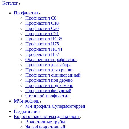
Каталог
Профнастил
Профнастил С8
Профнастил С10
Профнастил С20
Профнастил С21
Профнастил НС35
Профнастил Н75
Профнастил HC44
Профнастил Н57
Окрашенный профнастил
Профнастил для забора
Профнастил для крыши
Профнастил оцинкованный
Профнастил под дерево
Профнастил под камень
Профнастил фигурный
Стеновой профнастил
МЧ-профиль
МЧ-профиль Супермонтеррей
Гладкий лист
Водосточная система для кровли
Водосточные трубы
Желоб водосточный