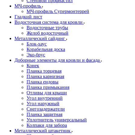
Стеновой профнастил
МЧ-профиль
МЧ-профиль Супермонтеррей
Гладкий лист
Водосточная система для кровли
Водосточные трубы
Желоб водосточный
Металлический сайдинг
Блок-хаус
Корабельная доска
Эко-брус
Доборные элементы для кровли и фасада
Конек
Планка торцевая
Планка карнизная
Планка ендовы
Планка примыкания
Отливы для крыши
Угол внутренний
Угол наружный
Снегозадержатели
Планка защитная
Уплотнитель универсальный
Колпаки для забора
Металлический штакетник