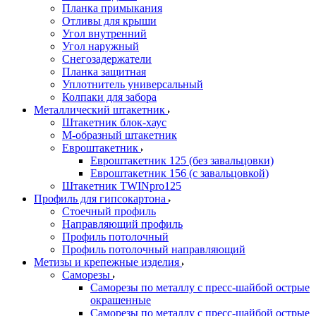
Планка примыкания
Отливы для крыши
Угол внутренний
Угол наружный
Снегозадержатели
Планка защитная
Уплотнитель универсальный
Колпаки для забора
Металлический штакетник
Штакетник блок-хаус
М-образный штакетник
Евроштакетник
Евроштакетник 125 (без завальцовки)
Евроштакетник 156 (с завальцовкой)
Штакетник TWINpro125
Профиль для гипсокартона
Стоечный профиль
Направляющий профиль
Профиль потолочный
Профиль потолочный направляющий
Метизы и крепежные изделия
Саморезы
Саморезы по металлу с пресс-шайбой острые
окрашенные
Саморезы по металлу с пресс-шайбой острые