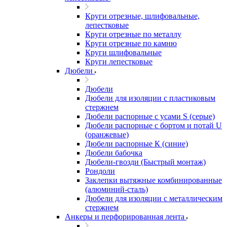
Круги отрезные, шлифовальные,
лепестковые
Круги отрезные по металлу
Круги отрезные по камню
Круги шлифовальные
Круги лепестковые
Дюбели
Дюбели
Дюбели для изоляции с пластиковым
стержнем
Дюбели распорные с усами S (серые)
Дюбели распорные c бортом и потай U
(оранжевые)
Дюбели распорные К (синие)
Дюбели бабочка
Дюбели-гвозди (Быстрый монтаж)
Рондоли
Заклепки вытяжные комбинированные
(алюминий-сталь)
Дюбели для изоляции с металлическим
стержнем
Анкеры и перфорированная лента