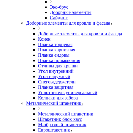
Эко-брус
Доборные элементы
Сайдинг
Доборные элементы для кровли и фасада
Доборные элементы для кровли и фасада
Конек
Планка торцевая
Планка карнизная
Планка ендовы
Планка примыкания
Отливы для крыши
Угол внутренний
Угол наружный
Снегозадержатели
Планка защитная
Уплотнитель универсальный
Колпаки для забора
Металлический штакетник
Металлический штакетник
Штакетник блок-хаус
М-образный штакетник
Евроштакетник