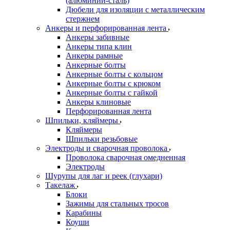
(алюминий-сталь)
Дюбели для изоляции с металлическим
стержнем
Анкеры и перфорированная лента
Анкеры забивные
Анкеры типа клин
Анкеры рамные
Анкерные болты
Анкерные болты с кольцом
Анкерные болты с крюком
Анкерные болты с гайкой
Анкеры клиновые
Перфорированная лента
Шпильки, кляймеры
Кляймеры
Шпильки резьбовые
Электроды и сварочная проволока
Проволока сварочная омедненная
Электроды
Шурупы для лаг и реек (глухари)
Такелаж
Блоки
Зажимы для стальных тросов
Карабины
Коуши