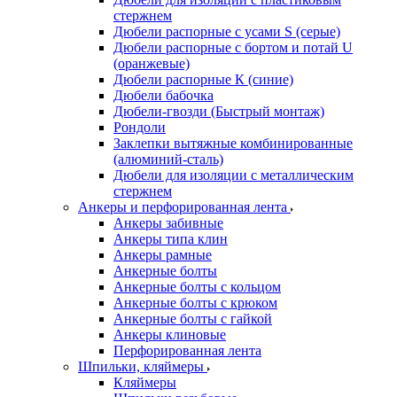
стержнем
Дюбели распорные с усами S (серые)
Дюбели распорные c бортом и потай U
(оранжевые)
Дюбели распорные К (синие)
Дюбели бабочка
Дюбели-гвозди (Быстрый монтаж)
Рондоли
Заклепки вытяжные комбинированные
(алюминий-сталь)
Дюбели для изоляции с металлическим
стержнем
Анкеры и перфорированная лента
Анкеры забивные
Анкеры типа клин
Анкеры рамные
Анкерные болты
Анкерные болты с кольцом
Анкерные болты с крюком
Анкерные болты с гайкой
Анкеры клиновые
Перфорированная лента
Шпильки, кляймеры
Кляймеры