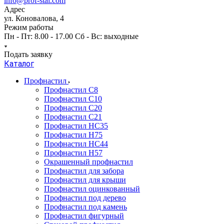
info@prof-stal.com
Адрес
ул. Коновалова, 4
Режим работы
Пн - Пт: 8.00 - 17.00 Сб - Вс: выходные
Подать заявку
Каталог
Профнастил
Профнастил С8
Профнастил С10
Профнастил С20
Профнастил С21
Профнастил НС35
Профнастил Н75
Профнастил HC44
Профнастил Н57
Окрашенный профнастил
Профнастил для забора
Профнастил для крыши
Профнастил оцинкованный
Профнастил под дерево
Профнастил под камень
Профнастил фигурный