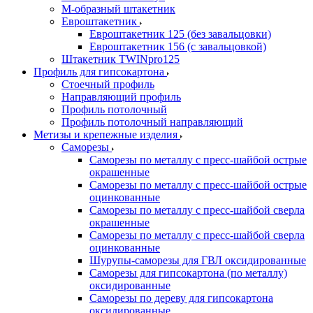
М-образный штакетник
Евроштакетник
Евроштакетник 125 (без завальцовки)
Евроштакетник 156 (с завальцовкой)
Штакетник TWINpro125
Профиль для гипсокартона
Стоечный профиль
Направляющий профиль
Профиль потолочный
Профиль потолочный направляющий
Метизы и крепежные изделия
Саморезы
Саморезы по металлу с пресс-шайбой острые
окрашенные
Саморезы по металлу с пресс-шайбой острые
оцинкованные
Саморезы по металлу с пресс-шайбой сверла
окрашенные
Саморезы по металлу с пресс-шайбой сверла
оцинкованные
Шурупы-саморезы для ГВЛ оксидированные
Саморезы для гипсокартона (по металлу)
оксидированные
Саморезы по дереву для гипсокартона
оксидированные