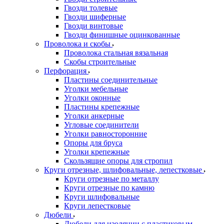
Гвозди толевые
Гвозди шиферные
Гвозди винтовые
Гвозди финишные оцинкованные
Проволока и скобы
Проволока стальная вязальная
Скобы строительные
Перфорация
Пластины соединительные
Уголки мебельные
Уголки оконные
Пластины крепежные
Уголки анкерные
Угловые соединители
Уголки равносторонние
Опоры для бруса
Уголки крепежные
Скользящие опоры для стропил
Круги отрезные, шлифовальные, лепестковые
Круги отрезные по металлу
Круги отрезные по камню
Круги шлифовальные
Круги лепестковые
Дюбели
Дюбели для изоляции с пластиковым