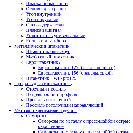
Планка примыкания
Отливы для крыши
Угол внутренний
Угол наружный
Снегозадержатели
Планка защитная
Уплотнитель универсальный
Колпаки для забора
Металлический штакетник
Штакетник блок-хаус
М-образный штакетник
Евроштакетник
Евроштакетник 125 (без завальцовки)
Евроштакетник 156 (с завальцовкой)
Штакетник TWINpro125
Профиль для гипсокартона
Стоечный профиль
Направляющий профиль
Профиль потолочный
Профиль потолочный направляющий
Метизы и крепежные изделия
Саморезы
Саморезы по металлу с пресс-шайбой острые
окрашенные
Саморезы по металлу с пресс-шайбой острые