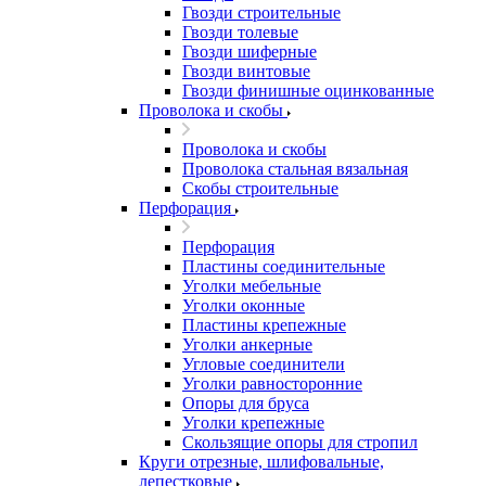
Гвозди строительные
Гвозди толевые
Гвозди шиферные
Гвозди винтовые
Гвозди финишные оцинкованные
Проволока и скобы
Проволока и скобы
Проволока стальная вязальная
Скобы строительные
Перфорация
Перфорация
Пластины соединительные
Уголки мебельные
Уголки оконные
Пластины крепежные
Уголки анкерные
Угловые соединители
Уголки равносторонние
Опоры для бруса
Уголки крепежные
Скользящие опоры для стропил
Круги отрезные, шлифовальные,
лепестковые