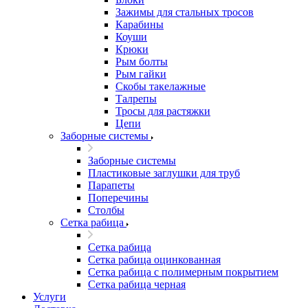
Зажимы для стальных тросов
Карабины
Коуши
Крюки
Рым болты
Рым гайки
Скобы такелажные
Талрепы
Тросы для растяжки
Цепи
Заборные системы
Заборные системы
Пластиковые заглушки для труб
Парапеты
Поперечины
Столбы
Сетка рабица
Сетка рабица
Сетка рабица оцинкованная
Сетка рабица с полимерным покрытием
Сетка рабица черная
Услуги