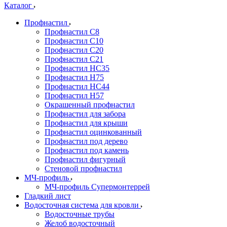
Каталог
Профнастил
Профнастил С8
Профнастил С10
Профнастил С20
Профнастил С21
Профнастил НС35
Профнастил Н75
Профнастил HC44
Профнастил Н57
Окрашенный профнастил
Профнастил для забора
Профнастил для крыши
Профнастил оцинкованный
Профнастил под дерево
Профнастил под камень
Профнастил фигурный
Стеновой профнастил
МЧ-профиль
МЧ-профиль Супермонтеррей
Гладкий лист
Водосточная система для кровли
Водосточные трубы
Желоб водосточный