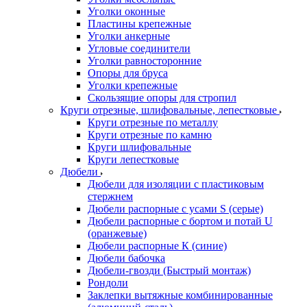
Уголки оконные
Пластины крепежные
Уголки анкерные
Угловые соединители
Уголки равносторонние
Опоры для бруса
Уголки крепежные
Скользящие опоры для стропил
Круги отрезные, шлифовальные, лепестковые
Круги отрезные по металлу
Круги отрезные по камню
Круги шлифовальные
Круги лепестковые
Дюбели
Дюбели для изоляции с пластиковым
стержнем
Дюбели распорные с усами S (серые)
Дюбели распорные c бортом и потай U
(оранжевые)
Дюбели распорные К (синие)
Дюбели бабочка
Дюбели-гвозди (Быстрый монтаж)
Рондоли
Заклепки вытяжные комбинированные