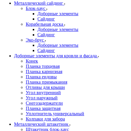
Металлический сайдинг
Блок-хаус
Доборные элементы
Сайдинг
Корабельная доска
Доборные элементы
Сайдинг
Эко-брус
Доборные элементы
Сайдинг
Доборные элементы для кровли и фасада
Конек
Планка торцевая
Планка карнизная
Планка ендовы
Планка примыкания
Отливы для крыши
Угол внутренний
Угол наружный
Снегозадержатели
Планка защитная
Уплотнитель универсальный
Колпаки для забора
Металлический штакетник
Штакетник блок-хаус