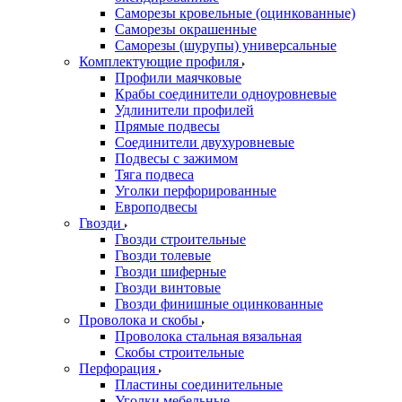
Саморезы кровельные (оцинкованные)
Саморезы окрашенные
Саморезы (шурупы) универсальные
Комплектующие профиля
Профили маячковые
Крабы соединители одноуровневые
Удлинители профилей
Прямые подвесы
Соединители двухуровневые
Подвесы с зажимом
Тяга подвеса
Уголки перфорированные
Европодвесы
Гвозди
Гвозди строительные
Гвозди толевые
Гвозди шиферные
Гвозди винтовые
Гвозди финишные оцинкованные
Проволока и скобы
Проволока стальная вязальная
Скобы строительные
Перфорация
Пластины соединительные
Уголки мебельные