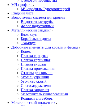
Стеновой профнастил
МЧ-профиль
МЧ-профиль Супермонтеррей
Гладкий лист
Водосточная система для кровли
Водосточные трубы
Желоб водосточный
Металлический сайдинг
Блок-хаус
Корабельная доска
Эко-брус
Доборные элементы для кровли и фасада
Конек
Планка торцевая
Планка карнизная
Планка ендовы
Планка примыкания
Отливы для крыши
Угол внутренний
Угол наружный
Снегозадержатели
Планка защитная
Уплотнитель универсальный
Колпаки для забора
Металлический штакетник