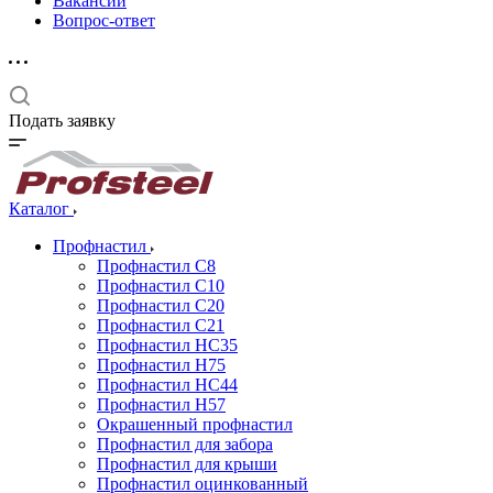
Вакансии
Вопрос-ответ
Подать заявку
Каталог
Профнастил
Профнастил С8
Профнастил С10
Профнастил С20
Профнастил С21
Профнастил НС35
Профнастил Н75
Профнастил HC44
Профнастил Н57
Окрашенный профнастил
Профнастил для забора
Профнастил для крыши
Профнастил оцинкованный