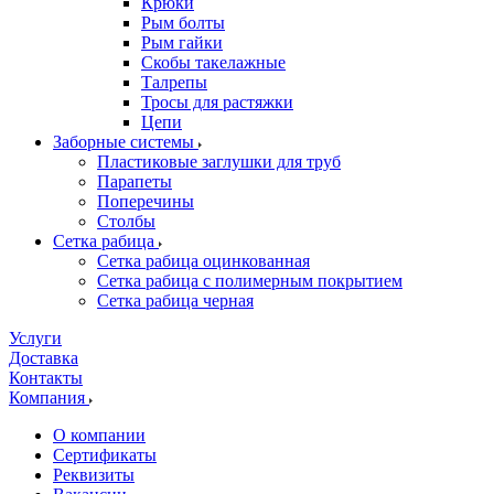
Крюки
Рым болты
Рым гайки
Скобы такелажные
Талрепы
Тросы для растяжки
Цепи
Заборные системы
Пластиковые заглушки для труб
Парапеты
Поперечины
Столбы
Сетка рабица
Сетка рабица оцинкованная
Сетка рабица с полимерным покрытием
Сетка рабица черная
Услуги
Доставка
Контакты
Компания
О компании
Сертификаты
Реквизиты