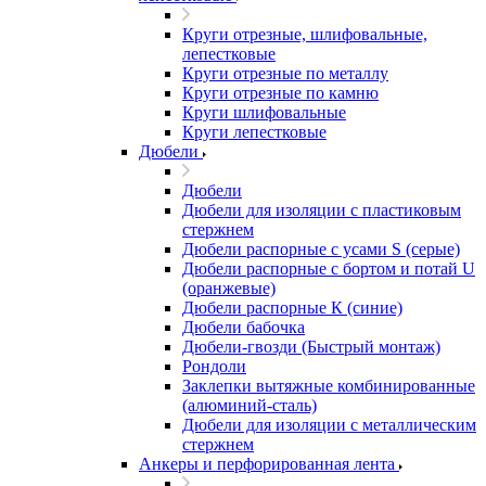
Круги отрезные, шлифовальные,
лепестковые
Круги отрезные по металлу
Круги отрезные по камню
Круги шлифовальные
Круги лепестковые
Дюбели
Дюбели
Дюбели для изоляции с пластиковым
стержнем
Дюбели распорные с усами S (серые)
Дюбели распорные c бортом и потай U
(оранжевые)
Дюбели распорные К (синие)
Дюбели бабочка
Дюбели-гвозди (Быстрый монтаж)
Рондоли
Заклепки вытяжные комбинированные
(алюминий-сталь)
Дюбели для изоляции с металлическим
стержнем
Анкеры и перфорированная лента