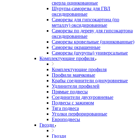
сверла оцинкованные
Шурупы-саморезы для ГВЛ
оксидированные
Саморезы для гипсокартона (по
металлу) оксидированные
Саморезы по дереву для гипсокартона
оксидированные
Саморезы кровельные (оцинкованные)
Саморезы окрашенные
Саморезы (шурупы) универсальные
Комплектующие профиля
Комплектующие профиля
Профили маячковые
Крабы соединители одноуровневые
Удлинители профилей
Прямые подвесы
Соединители двухуровневые
Подвесы с зажимом
Тяга подвеса
Уголки перфорированные
Европодвесы
Гвозди
Гвозди