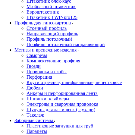
Штакетник блок-хаус
М-образный штакетник
Евроштакетник
Штакетник TWINpro125
Профиль для гипсокартона
Стоечный профиль
Направляющий профиль
Профиль потолочный
Профиль потолочный направляющий
Метизы и крепежные изделия
Саморезы
Комплектующие профиля
Гвозди
Проволока и скобы
Перфорация
Круги отрезные, шлифовальные, лепестковые
Дюбели
Анкеры и перфорированная лента
Шпильки, кляймеры
Электроды и сварочная проволока
Шурупы для лаг и реек (глухари)
Такелаж
Заборные системы
Пластиковые заглушки для труб
Парапеты