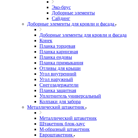
Эко-брус
Доборные элементы
Сайдинг
Доборные элементы для кровли и фасада
Доборные элементы для кровли и фасада
Конек
Планка торцевая
Планка карнизная
Планка ендовы
Планка примыкания
Отливы для крыши
Угол внутренний
Угол наружный
Снегозадержатели
Планка защитная
Уплотнитель универсальный
Колпаки для забора
Металлический штакетник
Металлический штакетник
Штакетник блок-хаус
М-образный штакетник
Евроштакетник