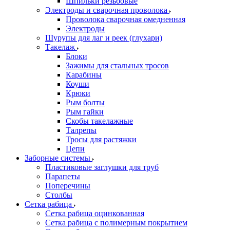
Шпильки резьбовые
Электроды и сварочная проволока
Проволока сварочная омедненная
Электроды
Шурупы для лаг и реек (глухари)
Такелаж
Блоки
Зажимы для стальных тросов
Карабины
Коуши
Крюки
Рым болты
Рым гайки
Скобы такелажные
Талрепы
Тросы для растяжки
Цепи
Заборные системы
Пластиковые заглушки для труб
Парапеты
Поперечины
Столбы
Сетка рабица
Сетка рабица оцинкованная
Сетка рабица с полимерным покрытием