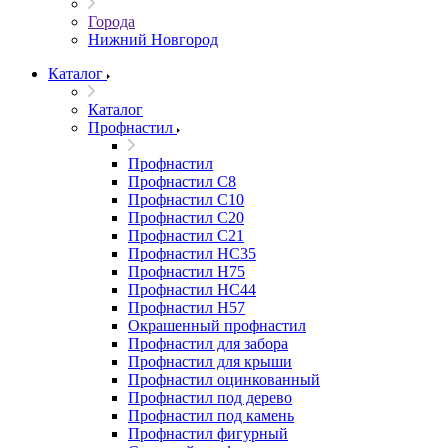
Города
Нижний Новгород
Каталог
Каталог
Профнастил
Профнастил
Профнастил С8
Профнастил С10
Профнастил С20
Профнастил С21
Профнастил НС35
Профнастил Н75
Профнастил HC44
Профнастил Н57
Окрашенный профнастил
Профнастил для забора
Профнастил для крыши
Профнастил оцинкованный
Профнастил под дерево
Профнастил под камень
Профнастил фигурный