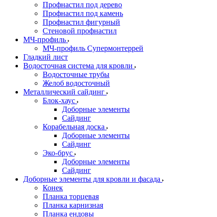
Профнастил под дерево
Профнастил под камень
Профнастил фигурный
Стеновой профнастил
МЧ-профиль
МЧ-профиль Супермонтеррей
Гладкий лист
Водосточная система для кровли
Водосточные трубы
Желоб водосточный
Металлический сайдинг
Блок-хаус
Доборные элементы
Сайдинг
Корабельная доска
Доборные элементы
Сайдинг
Эко-брус
Доборные элементы
Сайдинг
Доборные элементы для кровли и фасада
Конек
Планка торцевая
Планка карнизная
Планка ендовы