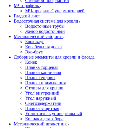
Стеновой профнастил
МЧ-профиль
МЧ-профиль Супермонтеррей
Гладкий лист
Водосточная система для кровли
Водосточные трубы
Желоб водосточный
Металлический сайдинг
Блок-хаус
Корабельная доска
Эко-брус
Доборные элементы для кровли и фасада
Конек
Планка торцевая
Планка карнизная
Планка ендовы
Планка примыкания
Отливы для крыши
Угол внутренний
Угол наружный
Снегозадержатели
Планка защитная
Уплотнитель универсальный
Колпаки для забора
Металлический штакетник