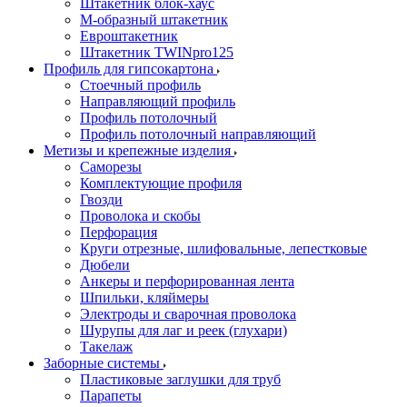
Штакетник блок-хаус
М-образный штакетник
Евроштакетник
Штакетник TWINpro125
Профиль для гипсокартона
Стоечный профиль
Направляющий профиль
Профиль потолочный
Профиль потолочный направляющий
Метизы и крепежные изделия
Саморезы
Комплектующие профиля
Гвозди
Проволока и скобы
Перфорация
Круги отрезные, шлифовальные, лепестковые
Дюбели
Анкеры и перфорированная лента
Шпильки, кляймеры
Электроды и сварочная проволока
Шурупы для лаг и реек (глухари)
Такелаж
Заборные системы
Пластиковые заглушки для труб
Парапеты