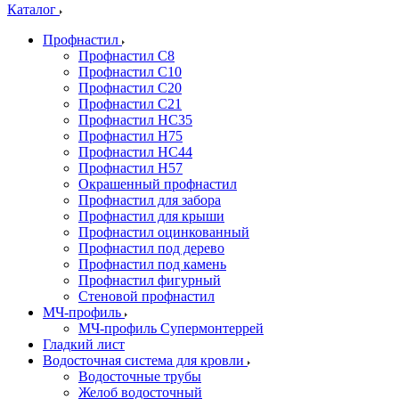
Каталог
Профнастил
Профнастил С8
Профнастил С10
Профнастил С20
Профнастил С21
Профнастил НС35
Профнастил Н75
Профнастил HC44
Профнастил Н57
Окрашенный профнастил
Профнастил для забора
Профнастил для крыши
Профнастил оцинкованный
Профнастил под дерево
Профнастил под камень
Профнастил фигурный
Стеновой профнастил
МЧ-профиль
МЧ-профиль Супермонтеррей
Гладкий лист
Водосточная система для кровли
Водосточные трубы
Желоб водосточный