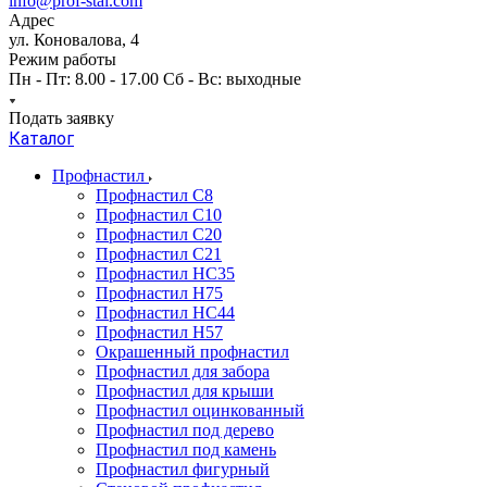
info@prof-stal.com
Адрес
ул. Коновалова, 4
Режим работы
Пн - Пт: 8.00 - 17.00 Сб - Вс: выходные
Подать заявку
Каталог
Профнастил
Профнастил С8
Профнастил С10
Профнастил С20
Профнастил С21
Профнастил НС35
Профнастил Н75
Профнастил HC44
Профнастил Н57
Окрашенный профнастил
Профнастил для забора
Профнастил для крыши
Профнастил оцинкованный
Профнастил под дерево
Профнастил под камень
Профнастил фигурный