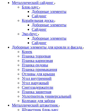
Металлический сайдинг
Блок-хаус
Доборные элементы
Сайдинг
Корабельная доска
Доборные элементы
Сайдинг
Эко-брус
Доборные элементы
Сайдинг
Доборные элементы для кровли и фасада
Конек
Планка торцевая
Планка карнизная
Планка ендовы
Планка примыкания
Отливы для крыши
Угол внутренний
Угол наружный
Снегозадержатели
Планка защитная
Уплотнитель универсальный
Колпаки для забора
Металлический штакетник
Штакетник блок-хаус