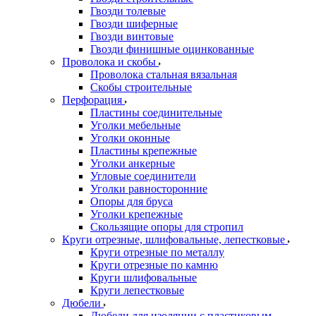
Гвозди толевые
Гвозди шиферные
Гвозди винтовые
Гвозди финишные оцинкованные
Проволока и скобы
Проволока стальная вязальная
Скобы строительные
Перфорация
Пластины соединительные
Уголки мебельные
Уголки оконные
Пластины крепежные
Уголки анкерные
Угловые соединители
Уголки равносторонние
Опоры для бруса
Уголки крепежные
Скользящие опоры для стропил
Круги отрезные, шлифовальные, лепестковые
Круги отрезные по металлу
Круги отрезные по камню
Круги шлифовальные
Круги лепестковые
Дюбели
Дюбели для изоляции с пластиковым