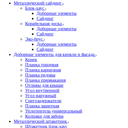
Металлический сайдинг
Блок-хаус
Доборные элементы
Сайдинг
Корабельная доска
Доборные элементы
Сайдинг
Эко-брус
Доборные элементы
Сайдинг
Доборные элементы для кровли и фасада
Конек
Планка торцевая
Планка карнизная
Планка ендовы
Планка примыкания
Отливы для крыши
Угол внутренний
Угол наружный
Снегозадержатели
Планка защитная
Уплотнитель универсальный
Колпаки для забора
Металлический штакетник
Штакетник блок-хаус