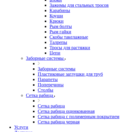
Зажимы для стальных тросов
Карабины
Коуши
Крюки
Рым болты
Рым гайки
Скобы такелажные
Талрепы
Тросы для растяжки
Цепи
Заборные системы
Заборные системы
Пластиковые заглушки для труб
Парапеты
Поперечины
Столбы
Сетка рабица
Сетка рабица
Сетка рабица оцинкованная
Сетка рабица с полимерным покрытием
Сетка рабица черная
Услуги