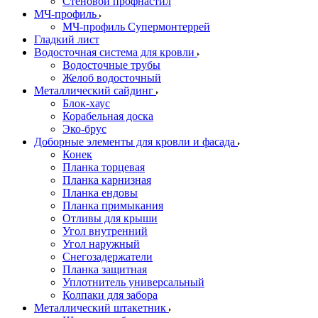
Стеновой профнастил
МЧ-профиль
МЧ-профиль Супермонтеррей
Гладкий лист
Водосточная система для кровли
Водосточные трубы
Желоб водосточный
Металлический сайдинг
Блок-хаус
Корабельная доска
Эко-брус
Доборные элементы для кровли и фасада
Конек
Планка торцевая
Планка карнизная
Планка ендовы
Планка примыкания
Отливы для крыши
Угол внутренний
Угол наружный
Снегозадержатели
Планка защитная
Уплотнитель универсальный
Колпаки для забора
Металлический штакетник