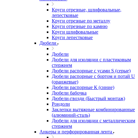
Круги отрезные, шлифовальные,
лепестковые
Круги отрезные по металлу
Круги отрезные по камню
Круги шлифовальные
Круги лепестковые
Дюбели
Дюбели
Дюбели для изоляции с пластиковым
стержнем
Дюбели распорные с усами S (серые)
Дюбели распорные c бортом и потай U
(оранжевые)
Дюбели распорные К (синие)
Дюбели бабочка
Дюбели-гвозди (Быстрый монтаж)
Рондоли
Заклепки вытяжные комбинированные
(алюминий-сталь)
Дюбели для изоляции с металлическим
стержнем
Анкеры и перфорированная лента