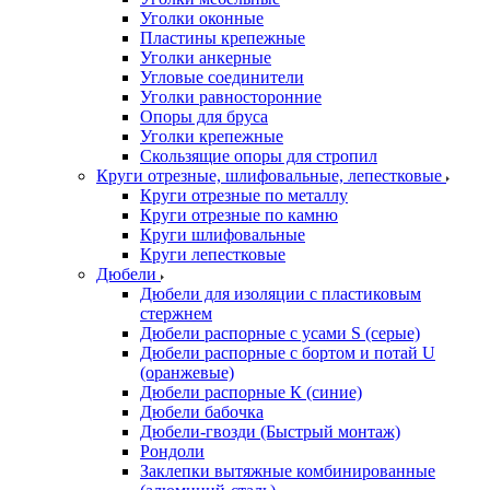
Уголки оконные
Пластины крепежные
Уголки анкерные
Угловые соединители
Уголки равносторонние
Опоры для бруса
Уголки крепежные
Скользящие опоры для стропил
Круги отрезные, шлифовальные, лепестковые
Круги отрезные по металлу
Круги отрезные по камню
Круги шлифовальные
Круги лепестковые
Дюбели
Дюбели для изоляции с пластиковым
стержнем
Дюбели распорные с усами S (серые)
Дюбели распорные c бортом и потай U
(оранжевые)
Дюбели распорные К (синие)
Дюбели бабочка
Дюбели-гвозди (Быстрый монтаж)
Рондоли
Заклепки вытяжные комбинированные