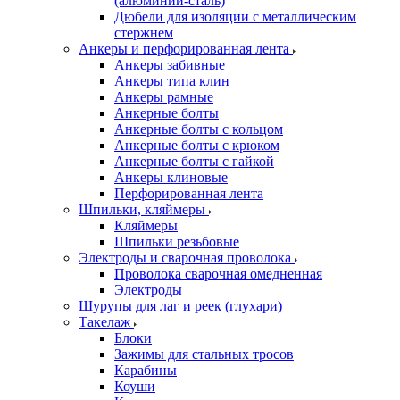
(алюминий-сталь)
Дюбели для изоляции с металлическим
стержнем
Анкеры и перфорированная лента
Анкеры забивные
Анкеры типа клин
Анкеры рамные
Анкерные болты
Анкерные болты с кольцом
Анкерные болты с крюком
Анкерные болты с гайкой
Анкеры клиновые
Перфорированная лента
Шпильки, кляймеры
Кляймеры
Шпильки резьбовые
Электроды и сварочная проволока
Проволока сварочная омедненная
Электроды
Шурупы для лаг и реек (глухари)
Такелаж
Блоки
Зажимы для стальных тросов
Карабины
Коуши