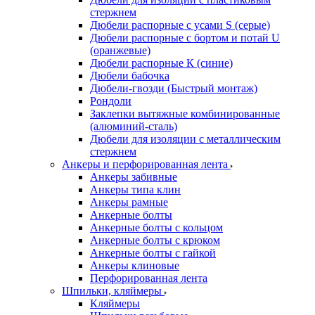
стержнем
Дюбели распорные с усами S (серые)
Дюбели распорные c бортом и потай U
(оранжевые)
Дюбели распорные К (синие)
Дюбели бабочка
Дюбели-гвозди (Быстрый монтаж)
Рондоли
Заклепки вытяжные комбинированные
(алюминий-сталь)
Дюбели для изоляции с металлическим
стержнем
Анкеры и перфорированная лента
Анкеры забивные
Анкеры типа клин
Анкеры рамные
Анкерные болты
Анкерные болты с кольцом
Анкерные болты с крюком
Анкерные болты с гайкой
Анкеры клиновые
Перфорированная лента
Шпильки, кляймеры
Кляймеры