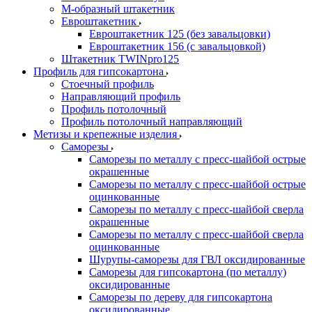
М-образный штакетник
Евроштакетник
Евроштакетник 125 (без завальцовки)
Евроштакетник 156 (с завальцовкой)
Штакетник TWINpro125
Профиль для гипсокартона
Стоечный профиль
Направляющий профиль
Профиль потолочный
Профиль потолочный направляющий
Метизы и крепежные изделия
Саморезы
Саморезы по металлу с пресс-шайбой острые
окрашенные
Саморезы по металлу с пресс-шайбой острые
оцинкованные
Саморезы по металлу с пресс-шайбой сверла
окрашенные
Саморезы по металлу с пресс-шайбой сверла
оцинкованные
Шурупы-саморезы для ГВЛ оксидированные
Саморезы для гипсокартона (по металлу)
оксидированные
Саморезы по дереву для гипсокартона
оксидированные