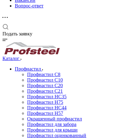
Вакансии
Вопрос-ответ
Подать заявку
Каталог
Профнастил
Профнастил С8
Профнастил С10
Профнастил С20
Профнастил С21
Профнастил НС35
Профнастил Н75
Профнастил HC44
Профнастил Н57
Окрашенный профнастил
Профнастил для забора
Профнастил для крыши
Профнастил оцинкованный