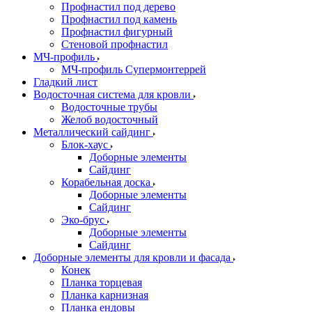
Профнастил под дерево
Профнастил под камень
Профнастил фигурный
Стеновой профнастил
МЧ-профиль
МЧ-профиль Супермонтеррей
Гладкий лист
Водосточная система для кровли
Водосточные трубы
Желоб водосточный
Металлический сайдинг
Блок-хаус
Доборные элементы
Сайдинг
Корабельная доска
Доборные элементы
Сайдинг
Эко-брус
Доборные элементы
Сайдинг
Доборные элементы для кровли и фасада
Конек
Планка торцевая
Планка карнизная
Планка ендовы