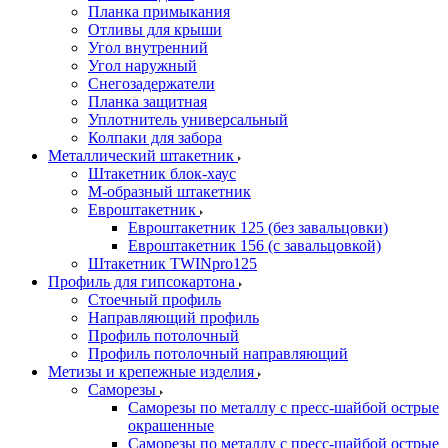
Планка примыкания
Отливы для крыши
Угол внутренний
Угол наружный
Снегозадержатели
Планка защитная
Уплотнитель универсальный
Колпаки для забора
Металлический штакетник
Штакетник блок-хаус
М-образный штакетник
Евроштакетник
Евроштакетник 125 (без завальцовки)
Евроштакетник 156 (с завальцовкой)
Штакетник TWINpro125
Профиль для гипсокартона
Стоечный профиль
Направляющий профиль
Профиль потолочный
Профиль потолочный направляющий
Метизы и крепежные изделия
Саморезы
Саморезы по металлу с пресс-шайбой острые
окрашенные
Саморезы по металлу с пресс-шайбой острые