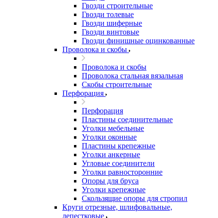
Гвозди строительные
Гвозди толевые
Гвозди шиферные
Гвозди винтовые
Гвозди финишные оцинкованные
Проволока и скобы
Проволока и скобы
Проволока стальная вязальная
Скобы строительные
Перфорация
Перфорация
Пластины соединительные
Уголки мебельные
Уголки оконные
Пластины крепежные
Уголки анкерные
Угловые соединители
Уголки равносторонние
Опоры для бруса
Уголки крепежные
Скользящие опоры для стропил
Круги отрезные, шлифовальные,
лепестковые