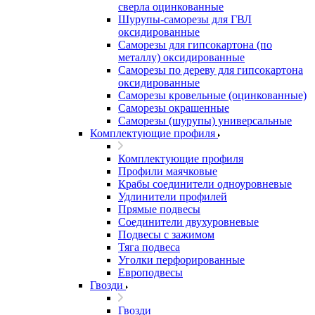
сверла оцинкованные
Шурупы-саморезы для ГВЛ
оксидированные
Саморезы для гипсокартона (по
металлу) оксидированные
Саморезы по дереву для гипсокартона
оксидированные
Саморезы кровельные (оцинкованные)
Саморезы окрашенные
Саморезы (шурупы) универсальные
Комплектующие профиля
Комплектующие профиля
Профили маячковые
Крабы соединители одноуровневые
Удлинители профилей
Прямые подвесы
Соединители двухуровневые
Подвесы с зажимом
Тяга подвеса
Уголки перфорированные
Европодвесы
Гвозди
Гвозди