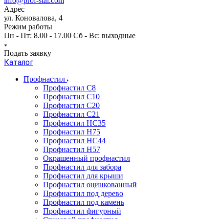
info@prof-stal.com
Адрес
ул. Коновалова, 4
Режим работы
Пн - Пт: 8.00 - 17.00 Сб - Вс: выходные
Подать заявку
Каталог
Профнастил
Профнастил С8
Профнастил С10
Профнастил С20
Профнастил С21
Профнастил НС35
Профнастил Н75
Профнастил HC44
Профнастил Н57
Окрашенный профнастил
Профнастил для забора
Профнастил для крыши
Профнастил оцинкованный
Профнастил под дерево
Профнастил под камень
Профнастил фигурный