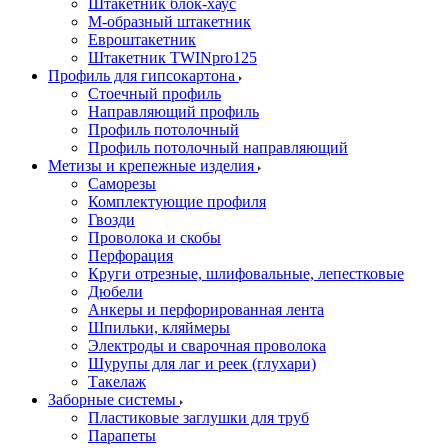
Штакетник блок-хаус
М-образный штакетник
Евроштакетник
Штакетник TWINpro125
Профиль для гипсокартона
Стоечный профиль
Направляющий профиль
Профиль потолочный
Профиль потолочный направляющий
Метизы и крепежные изделия
Саморезы
Комплектующие профиля
Гвозди
Проволока и скобы
Перфорация
Круги отрезные, шлифовальные, лепестковые
Дюбели
Анкеры и перфорированная лента
Шпильки, кляймеры
Электроды и сварочная проволока
Шурупы для лаг и реек (глухари)
Такелаж
Заборные системы
Пластиковые заглушки для труб
Парапеты