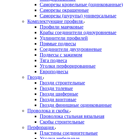
Саморезы кровельные (оцинкованные)
Саморезы окрашенные
Саморезы (шурупы) универсальные
Комплектующие профиля
Профили маячковые
Крабы соединители одноуровневые
Удлинители профилей
Прямые подвесы
Соединители двухуровневые
Подвесы с зажимом
Тяга подвеса
Уголки перфорированные
Европодвесы
Гвозди
Гвозди строительные
Гвозди толевые
Гвозди шиферные
Гвозди винтовые
Гвозди финишные оцинкованные
Проволока и скобы
Проволока стальная вязальная
Скобы строительные
Перфорация
Пластины соединительные
Уголки мебельные