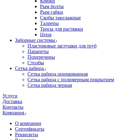
Крюки
Рым болты
Рым гайки
Скобы такелажные
Талрепы
Тросы для растяжки
Цепи
Заборные системы
Пластиковые заглушки для труб
Парапеты
Поперечины
Столбы
Сетка рабица
Сетка рабица оцинкованная
Сетка рабица с полимерным покрытием
Сетка рабица черная
Услуги
Доставка
Контакты
Компания
О компании
Сертификаты
Реквизиты