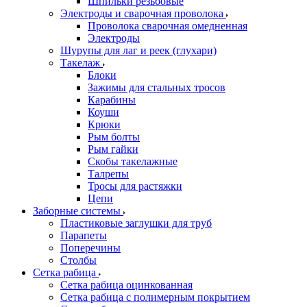
Шпильки резьбовые
Электроды и сварочная проволока
Проволока сварочная омедненная
Электроды
Шурупы для лаг и реек (глухари)
Такелаж
Блоки
Зажимы для стальных тросов
Карабины
Коуши
Крюки
Рым болты
Рым гайки
Скобы такелажные
Талрепы
Тросы для растяжки
Цепи
Заборные системы
Пластиковые заглушки для труб
Парапеты
Поперечины
Столбы
Сетка рабица
Сетка рабица оцинкованная
Сетка рабица с полимерным покрытием