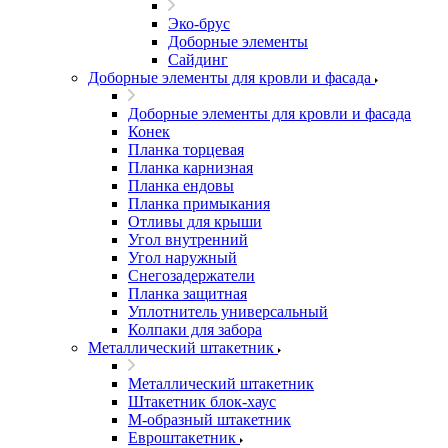
Эко-брус
Доборные элементы
Сайдинг
Доборные элементы для кровли и фасада
Доборные элементы для кровли и фасада
Конек
Планка торцевая
Планка карнизная
Планка ендовы
Планка примыкания
Отливы для крыши
Угол внутренний
Угол наружный
Снегозадержатели
Планка защитная
Уплотнитель универсальный
Колпаки для забора
Металлический штакетник
Металлический штакетник
Штакетник блок-хаус
М-образный штакетник
Евроштакетник