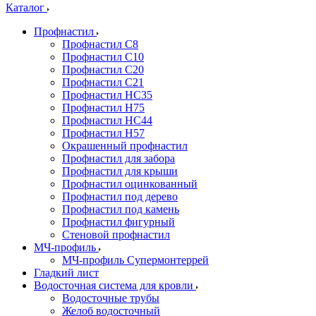
Каталог
Профнастил
Профнастил С8
Профнастил С10
Профнастил С20
Профнастил С21
Профнастил НС35
Профнастил Н75
Профнастил HC44
Профнастил Н57
Окрашенный профнастил
Профнастил для забора
Профнастил для крыши
Профнастил оцинкованный
Профнастил под дерево
Профнастил под камень
Профнастил фигурный
Стеновой профнастил
МЧ-профиль
МЧ-профиль Супермонтеррей
Гладкий лист
Водосточная система для кровли
Водосточные трубы
Желоб водосточный