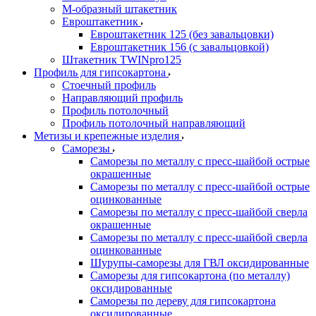
М-образный штакетник
Евроштакетник
Евроштакетник 125 (без завальцовки)
Евроштакетник 156 (с завальцовкой)
Штакетник TWINpro125
Профиль для гипсокартона
Стоечный профиль
Направляющий профиль
Профиль потолочный
Профиль потолочный направляющий
Метизы и крепежные изделия
Саморезы
Саморезы по металлу с пресс-шайбой острые
окрашенные
Саморезы по металлу с пресс-шайбой острые
оцинкованные
Саморезы по металлу с пресс-шайбой сверла
окрашенные
Саморезы по металлу с пресс-шайбой сверла
оцинкованные
Шурупы-саморезы для ГВЛ оксидированные
Саморезы для гипсокартона (по металлу)
оксидированные
Саморезы по дереву для гипсокартона
оксидированные