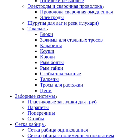
Шпильки резьбовые
Электроды и сварочная проволока
Проволока сварочная омедненная
Электроды
Шурупы для лаг и реек (глухари)
Такелаж
Блоки
Зажимы для стальных тросов
Карабины
Коуши
Крюки
Рым болты
Рым гайки
Скобы такелажные
Талрепы
Тросы для растяжки
Цепи
Заборные системы
Пластиковые заглушки для труб
Парапеты
Поперечины
Столбы
Сетка рабица
Сетка рабица оцинкованная
Сетка рабица с полимерным покрытием