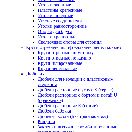
Уголки оконные
Пластины крепежные
Уголки анкерные
Угловые соединители
Уголки равносторонние
Опоры для бруса
Уголки крепежные
Скользящие опоры для стропил
Круги отрезные, шлифовальные, лепестковые
Круги отрезные по металлу
Круги отрезные по камню
Круги шлифовальные
Круги лепестковые
Дюбели
Дюбели для изоляции с пластиковым
стержнем
Дюбели распорные с усами S (серые)
Дюбели распорные c бортом и потай U
(оранжевые)
Дюбели распорные К (синие)
Дюбели бабочка
Дюбели-гвозди (Быстрый монтаж)
Рондоли
Заклепки вытяжные комбинированные