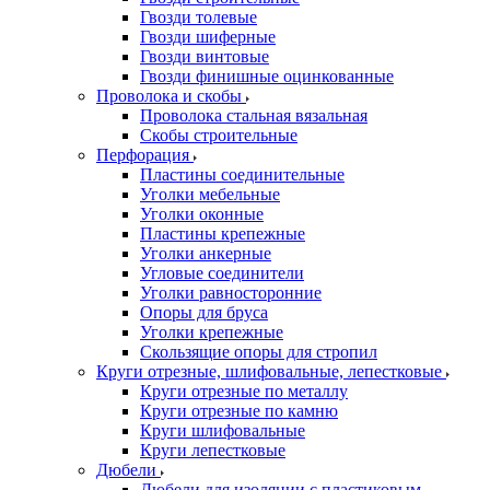
Гвозди толевые
Гвозди шиферные
Гвозди винтовые
Гвозди финишные оцинкованные
Проволока и скобы
Проволока стальная вязальная
Скобы строительные
Перфорация
Пластины соединительные
Уголки мебельные
Уголки оконные
Пластины крепежные
Уголки анкерные
Угловые соединители
Уголки равносторонние
Опоры для бруса
Уголки крепежные
Скользящие опоры для стропил
Круги отрезные, шлифовальные, лепестковые
Круги отрезные по металлу
Круги отрезные по камню
Круги шлифовальные
Круги лепестковые
Дюбели
Дюбели для изоляции с пластиковым