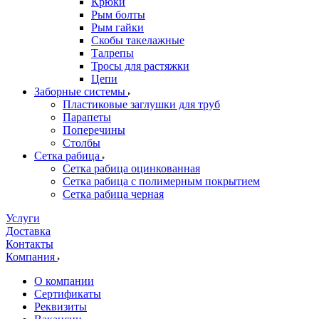
Крюки
Рым болты
Рым гайки
Скобы такелажные
Талрепы
Тросы для растяжки
Цепи
Заборные системы
Пластиковые заглушки для труб
Парапеты
Поперечины
Столбы
Сетка рабица
Сетка рабица оцинкованная
Сетка рабица с полимерным покрытием
Сетка рабица черная
Услуги
Доставка
Контакты
Компания
О компании
Сертификаты
Реквизиты