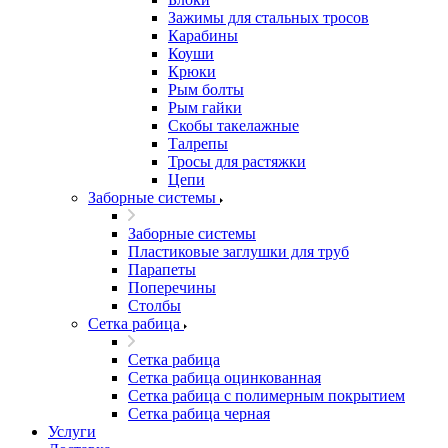
Зажимы для стальных тросов
Карабины
Коуши
Крюки
Рым болты
Рым гайки
Скобы такелажные
Талрепы
Тросы для растяжки
Цепи
Заборные системы
Заборные системы
Пластиковые заглушки для труб
Парапеты
Поперечины
Столбы
Сетка рабица
Сетка рабица
Сетка рабица оцинкованная
Сетка рабица с полимерным покрытием
Сетка рабица черная
Услуги