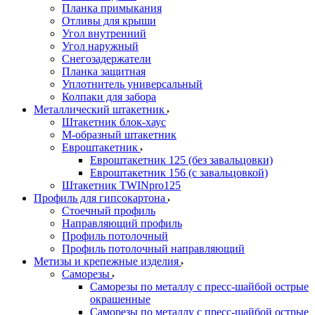
Планка примыкания
Отливы для крыши
Угол внутренний
Угол наружный
Снегозадержатели
Планка защитная
Уплотнитель универсальный
Колпаки для забора
Металлический штакетник
Штакетник блок-хаус
М-образный штакетник
Евроштакетник
Евроштакетник 125 (без завальцовки)
Евроштакетник 156 (с завальцовкой)
Штакетник TWINpro125
Профиль для гипсокартона
Стоечный профиль
Направляющий профиль
Профиль потолочный
Профиль потолочный направляющий
Метизы и крепежные изделия
Саморезы
Саморезы по металлу с пресс-шайбой острые
окрашенные
Саморезы по металлу с пресс-шайбой острые