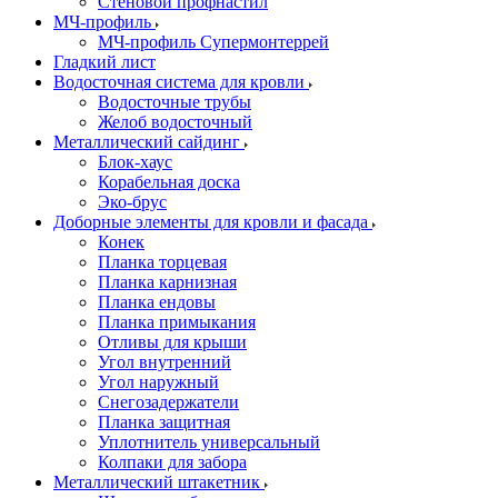
Стеновой профнастил
МЧ-профиль
МЧ-профиль Супермонтеррей
Гладкий лист
Водосточная система для кровли
Водосточные трубы
Желоб водосточный
Металлический сайдинг
Блок-хаус
Корабельная доска
Эко-брус
Доборные элементы для кровли и фасада
Конек
Планка торцевая
Планка карнизная
Планка ендовы
Планка примыкания
Отливы для крыши
Угол внутренний
Угол наружный
Снегозадержатели
Планка защитная
Уплотнитель универсальный
Колпаки для забора
Металлический штакетник