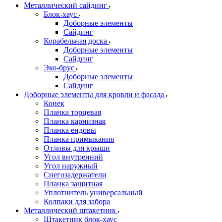
Металлический сайдинг
Блок-хаус
Доборные элементы
Сайдинг
Корабельная доска
Доборные элементы
Сайдинг
Эко-брус
Доборные элементы
Сайдинг
Доборные элементы для кровли и фасада
Конек
Планка торцевая
Планка карнизная
Планка ендовы
Планка примыкания
Отливы для крыши
Угол внутренний
Угол наружный
Снегозадержатели
Планка защитная
Уплотнитель универсальный
Колпаки для забора
Металлический штакетник
Штакетник блок-хаус