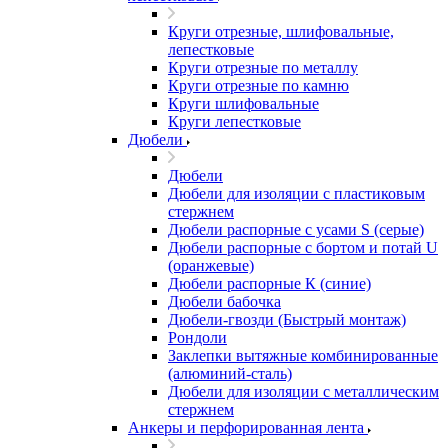
Круги отрезные, шлифовальные,
лепестковые
Круги отрезные по металлу
Круги отрезные по камню
Круги шлифовальные
Круги лепестковые
Дюбели
Дюбели
Дюбели для изоляции с пластиковым
стержнем
Дюбели распорные с усами S (серые)
Дюбели распорные c бортом и потай U
(оранжевые)
Дюбели распорные К (синие)
Дюбели бабочка
Дюбели-гвозди (Быстрый монтаж)
Рондоли
Заклепки вытяжные комбинированные
(алюминий-сталь)
Дюбели для изоляции с металлическим
стержнем
Анкеры и перфорированная лента