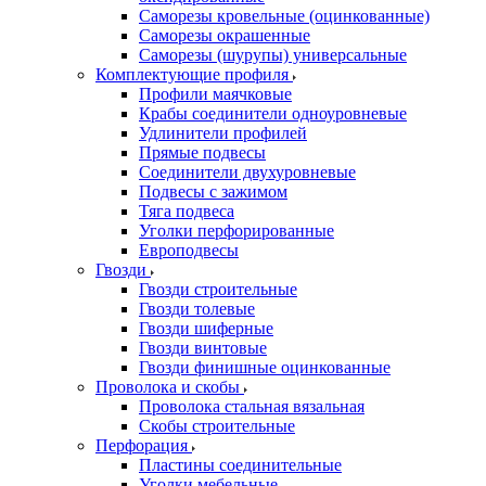
Саморезы кровельные (оцинкованные)
Саморезы окрашенные
Саморезы (шурупы) универсальные
Комплектующие профиля
Профили маячковые
Крабы соединители одноуровневые
Удлинители профилей
Прямые подвесы
Соединители двухуровневые
Подвесы с зажимом
Тяга подвеса
Уголки перфорированные
Европодвесы
Гвозди
Гвозди строительные
Гвозди толевые
Гвозди шиферные
Гвозди винтовые
Гвозди финишные оцинкованные
Проволока и скобы
Проволока стальная вязальная
Скобы строительные
Перфорация
Пластины соединительные
Уголки мебельные