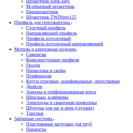
Штакетник блок-хаус
М-образный штакетник
Евроштакетник
Штакетник TWINpro125
Профиль для гипсокартона
Стоечный профиль
Направляющий профиль
Профиль потолочный
Профиль потолочный направляющий
Метизы и крепежные изделия
Саморезы
Комплектующие профиля
Гвозди
Проволока и скобы
Перфорация
Круги отрезные, шлифовальные, лепестковые
Дюбели
Анкеры и перфорированная лента
Шпильки, кляймеры
Электроды и сварочная проволока
Шурупы для лаг и реек (глухари)
Такелаж
Заборные системы
Пластиковые заглушки для труб
Парапеты