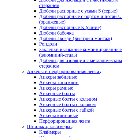
стержнем
Дюбели распорные с усами S (серые)
Дюбели распорные c бортом и потай U
(оранжевые)
Дюбели распорные К (синие)
Дюбели бабочка
Дюбели-гвозди (Быстрый монтаж)
Рондоли
Заклепки вытяжные комбинированные
(алюминий-сталь)
Дюбели для изоляции с металлическим
стержнем
Анкеры и перфорированная лента
Анкеры забивные
Анкеры типа клин
Анкеры рамные
Анкерные болты
Анкерные болты с кольцом
Анкерные болты с крюком
Анкерные болты с гайкой
Анкеры клиновые
Перфорированная лента
Шпильки, кляймеры
Кляймеры