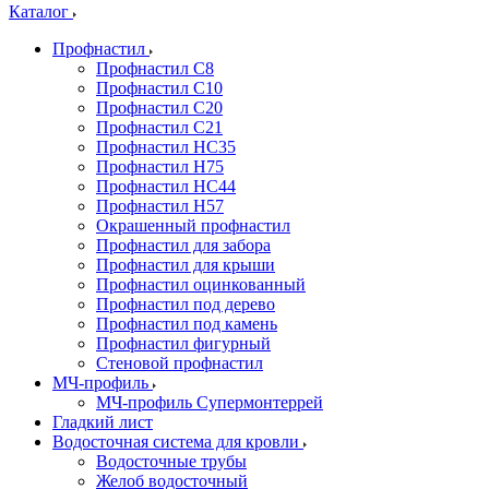
Каталог
Профнастил
Профнастил С8
Профнастил С10
Профнастил С20
Профнастил С21
Профнастил НС35
Профнастил Н75
Профнастил HC44
Профнастил Н57
Окрашенный профнастил
Профнастил для забора
Профнастил для крыши
Профнастил оцинкованный
Профнастил под дерево
Профнастил под камень
Профнастил фигурный
Стеновой профнастил
МЧ-профиль
МЧ-профиль Супермонтеррей
Гладкий лист
Водосточная система для кровли
Водосточные трубы
Желоб водосточный