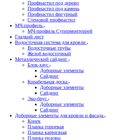
Профнастил под дерево
Профнастил под камень
Профнастил фигурный
Стеновой профнастил
МЧ-профиль
МЧ-профиль Супермонтеррей
Гладкий лист
Водосточная система для кровли
Водосточные трубы
Желоб водосточный
Металлический сайдинг
Блок-хаус
Доборные элементы
Сайдинг
Корабельная доска
Доборные элементы
Сайдинг
Эко-брус
Доборные элементы
Сайдинг
Доборные элементы для кровли и фасада
Конек
Планка торцевая
Планка карнизная
Планка ендовы