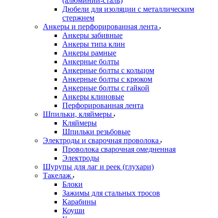
(алюминий-сталь)
Дюбели для изоляции с металлическим
стержнем
Анкеры и перфорированная лента
Анкеры забивные
Анкеры типа клин
Анкеры рамные
Анкерные болты
Анкерные болты с кольцом
Анкерные болты с крюком
Анкерные болты с гайкой
Анкеры клиновые
Перфорированная лента
Шпильки, кляймеры
Кляймеры
Шпильки резьбовые
Электроды и сварочная проволока
Проволока сварочная омедненная
Электроды
Шурупы для лаг и реек (глухари)
Такелаж
Блоки
Зажимы для стальных тросов
Карабины
Коуши