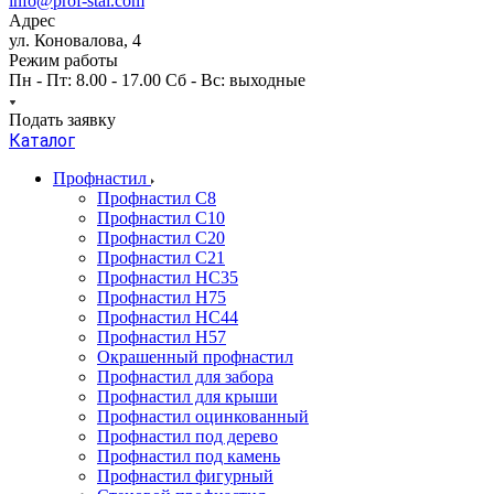
info@prof-stal.com
Адрес
ул. Коновалова, 4
Режим работы
Пн - Пт: 8.00 - 17.00 Сб - Вс: выходные
Подать заявку
Каталог
Профнастил
Профнастил С8
Профнастил С10
Профнастил С20
Профнастил С21
Профнастил НС35
Профнастил Н75
Профнастил HC44
Профнастил Н57
Окрашенный профнастил
Профнастил для забора
Профнастил для крыши
Профнастил оцинкованный
Профнастил под дерево
Профнастил под камень
Профнастил фигурный