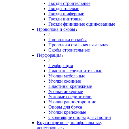
Гвозди строительные
Гвозди толевые
Гвозди шиферные
Гвозди винтовые
Гвозди финишные оцинкованные
Проволока и скобы
Проволока и скобы
Проволока стальная вязальная
Скобы строительные
Перфорация
Перфорация
Пластины соединительные
Уголки мебельные
Уголки оконные
Пластины крепежные
Уголки анкерные
Угловые соединители
Уголки равносторонние
Опоры для бруса
Уголки крепежные
Скользящие опоры для стропил
Круги отрезные, шлифовальные,
лепестковые