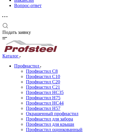
Вакансии
Вопрос-ответ
Подать заявку
Каталог
Профнастил
Профнастил С8
Профнастил С10
Профнастил С20
Профнастил С21
Профнастил НС35
Профнастил Н75
Профнастил HC44
Профнастил Н57
Окрашенный профнастил
Профнастил для забора
Профнастил для крыши
Профнастил оцинкованный