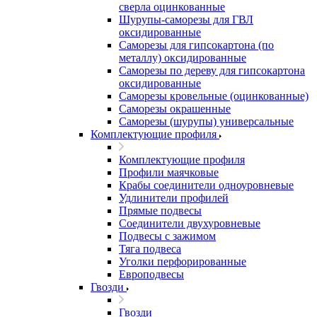
сверла оцинкованные
Шурупы-саморезы для ГВЛ
оксидированные
Саморезы для гипсокартона (по
металлу) оксидированные
Саморезы по дереву для гипсокартона
оксидированные
Саморезы кровельные (оцинкованные)
Саморезы окрашенные
Саморезы (шурупы) универсальные
Комплектующие профиля
Комплектующие профиля
Профили маячковые
Крабы соединители одноуровневые
Удлинители профилей
Прямые подвесы
Соединители двухуровневые
Подвесы с зажимом
Тяга подвеса
Уголки перфорированные
Европодвесы
Гвозди
Гвозди