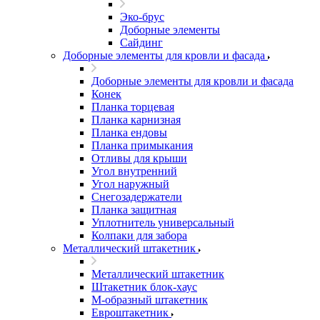
Эко-брус
Доборные элементы
Сайдинг
Доборные элементы для кровли и фасада
Доборные элементы для кровли и фасада
Конек
Планка торцевая
Планка карнизная
Планка ендовы
Планка примыкания
Отливы для крыши
Угол внутренний
Угол наружный
Снегозадержатели
Планка защитная
Уплотнитель универсальный
Колпаки для забора
Металлический штакетник
Металлический штакетник
Штакетник блок-хаус
М-образный штакетник
Евроштакетник