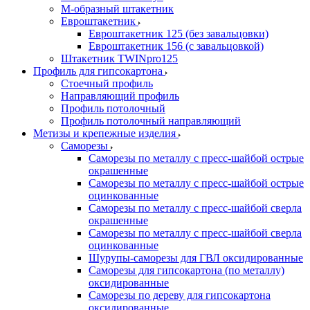
М-образный штакетник
Евроштакетник
Евроштакетник 125 (без завальцовки)
Евроштакетник 156 (с завальцовкой)
Штакетник TWINpro125
Профиль для гипсокартона
Стоечный профиль
Направляющий профиль
Профиль потолочный
Профиль потолочный направляющий
Метизы и крепежные изделия
Саморезы
Саморезы по металлу с пресс-шайбой острые
окрашенные
Саморезы по металлу с пресс-шайбой острые
оцинкованные
Саморезы по металлу с пресс-шайбой сверла
окрашенные
Саморезы по металлу с пресс-шайбой сверла
оцинкованные
Шурупы-саморезы для ГВЛ оксидированные
Саморезы для гипсокартона (по металлу)
оксидированные
Саморезы по дереву для гипсокартона
оксидированные