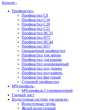
Каталог
Профнастил
Профнастил С8
Профнастил С10
Профнастил С20
Профнастил С21
Профнастил НС35
Профнастил Н75
Профнастил HC44
Профнастил Н57
Окрашенный профнастил
Профнастил для забора
Профнастил для крыши
Профнастил оцинкованный
Профнастил под дерево
Профнастил под камень
Профнастил фигурный
Стеновой профнастил
МЧ-профиль
МЧ-профиль Супермонтеррей
Гладкий лист
Водосточная система для кровли
Водосточные трубы
Желоб водосточный