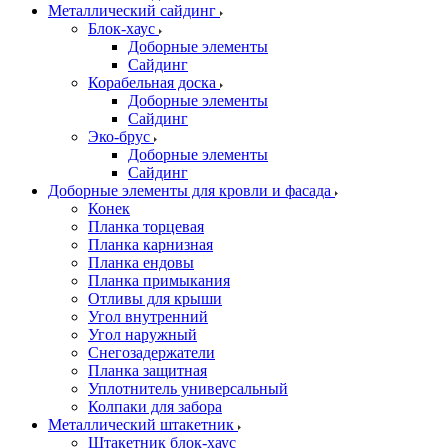
Металлический сайдинг
Блок-хаус
Доборные элементы
Сайдинг
Корабельная доска
Доборные элементы
Сайдинг
Эко-брус
Доборные элементы
Сайдинг
Доборные элементы для кровли и фасада
Конек
Планка торцевая
Планка карнизная
Планка ендовы
Планка примыкания
Отливы для крыши
Угол внутренний
Угол наружный
Снегозадержатели
Планка защитная
Уплотнитель универсальный
Колпаки для забора
Металлический штакетник
Штакетник блок-хаус