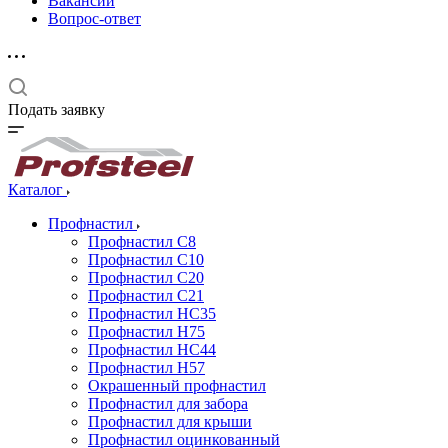
Вакансии
Вопрос-ответ
Подать заявку
Каталог
Профнастил
Профнастил С8
Профнастил С10
Профнастил С20
Профнастил С21
Профнастил НС35
Профнастил Н75
Профнастил HC44
Профнастил Н57
Окрашенный профнастил
Профнастил для забора
Профнастил для крыши
Профнастил оцинкованный