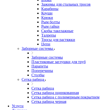
Зажимы для стальных тросов
Карабины
Коуши
Крюки
Рым болты
Рым гайки
Скобы такелажные
Талрепы
Тросы для растяжки
Цепи
Заборные системы
Заборные системы
Пластиковые заглушки для труб
Парапеты
Поперечины
Столбы
Сетка рабица
Сетка рабица
Сетка рабица оцинкованная
Сетка рабица с полимерным покрытием
Сетка рабица черная
Услуги