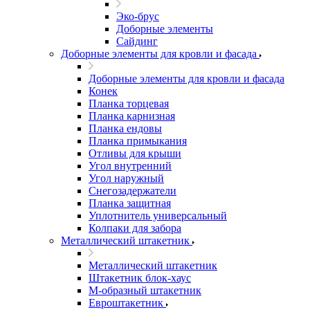
Эко-брус
Доборные элементы
Сайдинг
Доборные элементы для кровли и фасада
Доборные элементы для кровли и фасада
Конек
Планка торцевая
Планка карнизная
Планка ендовы
Планка примыкания
Отливы для крыши
Угол внутренний
Угол наружный
Снегозадержатели
Планка защитная
Уплотнитель универсальный
Колпаки для забора
Металлический штакетник
Металлический штакетник
Штакетник блок-хаус
М-образный штакетник
Евроштакетник