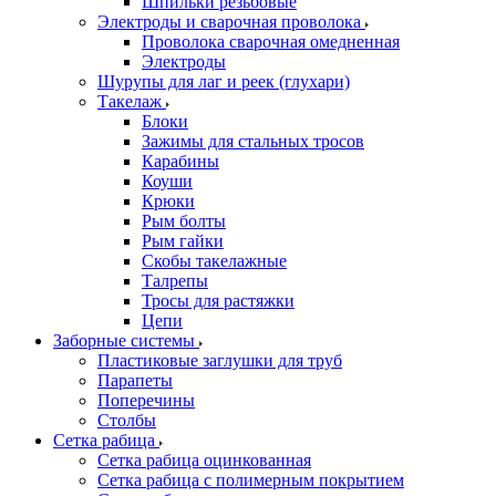
Шпильки резьбовые
Электроды и сварочная проволока
Проволока сварочная омедненная
Электроды
Шурупы для лаг и реек (глухари)
Такелаж
Блоки
Зажимы для стальных тросов
Карабины
Коуши
Крюки
Рым болты
Рым гайки
Скобы такелажные
Талрепы
Тросы для растяжки
Цепи
Заборные системы
Пластиковые заглушки для труб
Парапеты
Поперечины
Столбы
Сетка рабица
Сетка рабица оцинкованная
Сетка рабица с полимерным покрытием