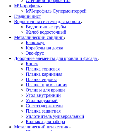
Стеновой профнастил
МЧ-профиль
МЧ-профиль Супермонтеррей
Гладкий лист
Водосточная система для кровли
Водосточные трубы
Желоб водосточный
Металлический сайдинг
Блок-хаус
Корабельная доска
Эко-брус
Доборные элементы для кровли и фасада
Конек
Планка торцевая
Планка карнизная
Планка ендовы
Планка примыкания
Отливы для крыши
Угол внутренний
Угол наружный
Снегозадержатели
Планка защитная
Уплотнитель универсальный
Колпаки для забора
Металлический штакетник