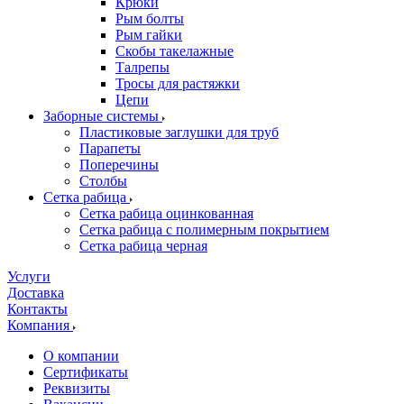
Крюки
Рым болты
Рым гайки
Скобы такелажные
Талрепы
Тросы для растяжки
Цепи
Заборные системы
Пластиковые заглушки для труб
Парапеты
Поперечины
Столбы
Сетка рабица
Сетка рабица оцинкованная
Сетка рабица с полимерным покрытием
Сетка рабица черная
Услуги
Доставка
Контакты
Компания
О компании
Сертификаты
Реквизиты