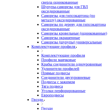
сверла оцинкованные
Шурупы-саморезы для ГВЛ
оксидированные
Саморезы для гипсокартона (по
металлу) оксидированные
Саморезы по дереву для гипсокартона
оксидированные
Саморезы кровельные (оцинкованные)
Саморезы окрашенные
Саморезы (шурупы) универсальные
Комплектующие профиля
Комплектующие профиля
Профили маячковые
Крабы соединители одноуровневые
Удлинители профилей
Прямые подвесы
Соединители двухуровневые
Подвесы с зажимом
Тяга подвеса
Уголки перфорированные
Европодвесы
Гвозди
Гвозди