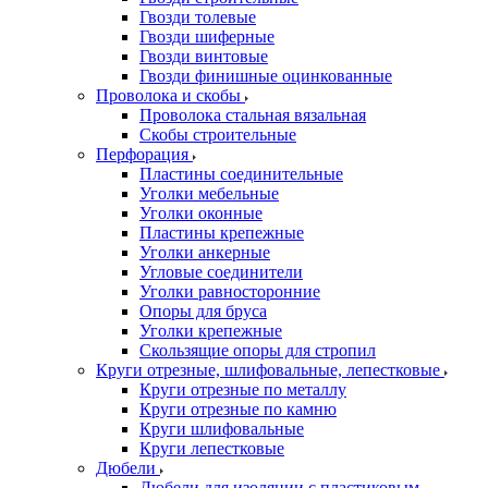
Гвозди толевые
Гвозди шиферные
Гвозди винтовые
Гвозди финишные оцинкованные
Проволока и скобы
Проволока стальная вязальная
Скобы строительные
Перфорация
Пластины соединительные
Уголки мебельные
Уголки оконные
Пластины крепежные
Уголки анкерные
Угловые соединители
Уголки равносторонние
Опоры для бруса
Уголки крепежные
Скользящие опоры для стропил
Круги отрезные, шлифовальные, лепестковые
Круги отрезные по металлу
Круги отрезные по камню
Круги шлифовальные
Круги лепестковые
Дюбели
Дюбели для изоляции с пластиковым