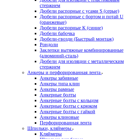
стержнем
Дюбели распорные с усами S (серые)
Дюбели распорные c бортом и потай U
(оранжевые)
Дюбели распорные К (синие)
Дюбели бабочка
Дюбели-гвозди (Быстрый монтаж)
Рондоли
Заклепки вытяжные комбинированные
(алюминий-сталь)
Дюбели для изоляции с металлическим
стержнем
Анкеры и перфорированная лента
Анкеры забивные
Анкеры типа клин
Анкеры рамные
Анкерные болты
Анкерные болты с кольцом
Анкерные болты с крюком
Анкерные болты с гайкой
Анкеры клиновые
Перфорированная лента
Шпильки, кляймеры
Кляймеры