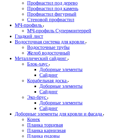
Профнастил под дерево
Профнастил под камень
Профнастил фигурный
Стеновой профнастил
МЧ-профиль
МЧ-профиль Супермонтеррей
Гладкий лист
Водосточная система для кровли
Водосточные трубы
Желоб водосточный
Металлический сайдинг
Блок-хаус
Доборные элементы
Сайдинг
Корабельная доска
Доборные элементы
Сайдинг
Эко-брус
Доборные элементы
Сайдинг
Доборные элементы для кровли и фасада
Конек
Планка торцевая
Планка карнизная
Планка ендовы