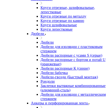
Круги отрезные, шлифовальные,
лепестковые
Круги отрезные по металлу
Круги отрезные по камню
Круги шлифовальные
Круги лепестковые
Дюбели
Дюбели
Дюбели для изоляции с пластиковым
стержнем
Дюбели распорные с усами S (серые)
Дюбели распорные c бортом и потай U
(оранжевые)
Дюбели распорные К (синие)
Дюбели бабочка
Дюбели-гвозди (Быстрый монтаж)
Рондоли
Заклепки вытяжные комбинированные
(алюминий-сталь)
Дюбели для изоляции с металлическим
стержнем
Анкеры и перфорированная лента