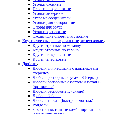
Уголки оконные
Пластины крепежные
Уголки анкерные
Угловые соединители
Уголки равносторонние
Опоры для бруса
Уголки крепежные
Скользящие опоры для стропил
Круги отрезные, шлифовальные, лепестковые
Круги отрезные по металлу
Круги отрезные по камню
Круги шлифовальные
Круги лепестковые
Дюбели
Дюбели для изоляции с пластиковым
стержнем
Дюбели распорные с усами S (серые)
Дюбели распорные c бортом и потай U
(оранжевые)
Дюбели распорные К (синие)
Дюбели бабочка
Дюбели-гвозди (Быстрый монтаж)
Рондоли
Заклепки вытяжные комбинированные