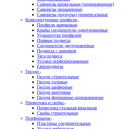
Саморезы кровельные (оцинкованные)
Саморезы окрашенные
Саморезы (шурупы) универсальные
Комплектующие профиля
Профили маячковые
Крабы соединители одноуровневые
Удлинители профилей
Прямые подвесы
Соединители двухуровневые
Подвесы с зажимом
Тяга подвеса
Уголки перфорированные
Европодвесы
Гвозди
Гвозди строительные
Гвозди толевые
Гвозди шиферные
Гвозди винтовые
Гвозди финишные оцинкованные
Проволока и скобы
Проволока стальная вязальная
Скобы строительные
Перфорация
Пластины соединительные
Уголки мебельные