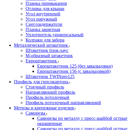
Планка примыкания
Отливы для крыши
Угол внутренний
Угол наружный
Снегозадержатели
Планка защитная
Уплотнитель универсальный
Колпаки для забора
Металлический штакетник
Штакетник блок-хаус
М-образный штакетник
Евроштакетник
Евроштакетник 125 (без завальцовки)
Евроштакетник 156 (с завальцовкой)
Штакетник TWINpro125
Профиль для гипсокартона
Стоечный профиль
Направляющий профиль
Профиль потолочный
Профиль потолочный направляющий
Метизы и крепежные изделия
Саморезы
Саморезы по металлу с пресс-шайбой острые
окрашенные
Саморезы по металлу с пресс-шайбой острые