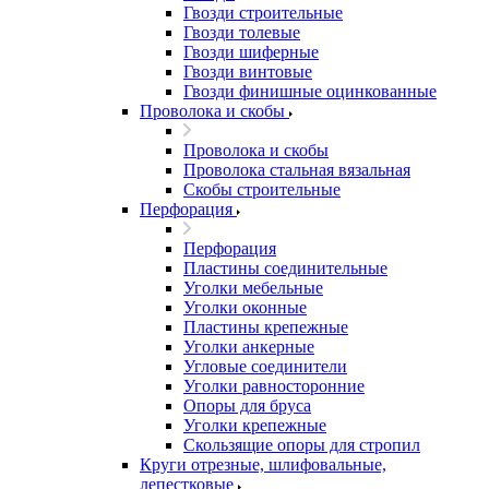
Гвозди строительные
Гвозди толевые
Гвозди шиферные
Гвозди винтовые
Гвозди финишные оцинкованные
Проволока и скобы
Проволока и скобы
Проволока стальная вязальная
Скобы строительные
Перфорация
Перфорация
Пластины соединительные
Уголки мебельные
Уголки оконные
Пластины крепежные
Уголки анкерные
Угловые соединители
Уголки равносторонние
Опоры для бруса
Уголки крепежные
Скользящие опоры для стропил
Круги отрезные, шлифовальные,
лепестковые