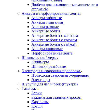
(алюминий-сталь)
Дюбели для изоляции с металлическим
стержнем
Анкеры и перфорированная лента
Анкеры забивные
Анкеры типа клин
Анкеры рамные
Анкерные болты
Анкерные болты с кольцом
Анкерные болты с крюком
Анкерные болты с гайкой
Анкеры клиновые
Перфорированная лента
Шпильки, кляймеры
Кляймеры
Шпильки резьбовые
Электроды и сварочная проволока
Проволока сварочная омедненная
Электроды
Шурупы для лаг и реек (глухари)
Такелаж
Блоки
Зажимы для стальных тросов
Карабины
Коуши