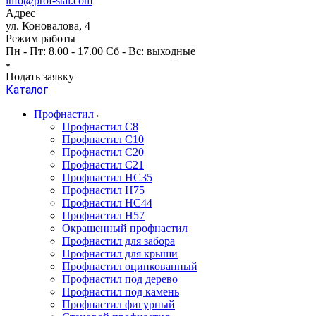
info@prof-stal.com
Адрес
ул. Коновалова, 4
Режим работы
Пн - Пт: 8.00 - 17.00 Сб - Вс: выходные
Подать заявку
Каталог
Профнастил
Профнастил С8
Профнастил С10
Профнастил С20
Профнастил С21
Профнастил НС35
Профнастил Н75
Профнастил HC44
Профнастил Н57
Окрашенный профнастил
Профнастил для забора
Профнастил для крыши
Профнастил оцинкованный
Профнастил под дерево
Профнастил под камень
Профнастил фигурный