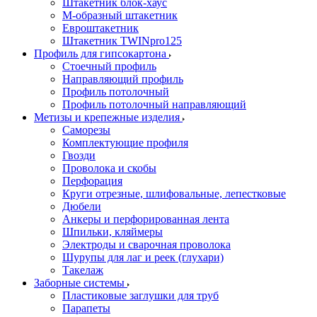
Штакетник блок-хаус
М-образный штакетник
Евроштакетник
Штакетник TWINpro125
Профиль для гипсокартона
Стоечный профиль
Направляющий профиль
Профиль потолочный
Профиль потолочный направляющий
Метизы и крепежные изделия
Саморезы
Комплектующие профиля
Гвозди
Проволока и скобы
Перфорация
Круги отрезные, шлифовальные, лепестковые
Дюбели
Анкеры и перфорированная лента
Шпильки, кляймеры
Электроды и сварочная проволока
Шурупы для лаг и реек (глухари)
Такелаж
Заборные системы
Пластиковые заглушки для труб
Парапеты