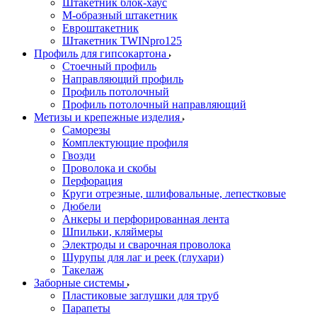
Штакетник блок-хаус
М-образный штакетник
Евроштакетник
Штакетник TWINpro125
Профиль для гипсокартона
Стоечный профиль
Направляющий профиль
Профиль потолочный
Профиль потолочный направляющий
Метизы и крепежные изделия
Саморезы
Комплектующие профиля
Гвозди
Проволока и скобы
Перфорация
Круги отрезные, шлифовальные, лепестковые
Дюбели
Анкеры и перфорированная лента
Шпильки, кляймеры
Электроды и сварочная проволока
Шурупы для лаг и реек (глухари)
Такелаж
Заборные системы
Пластиковые заглушки для труб
Парапеты