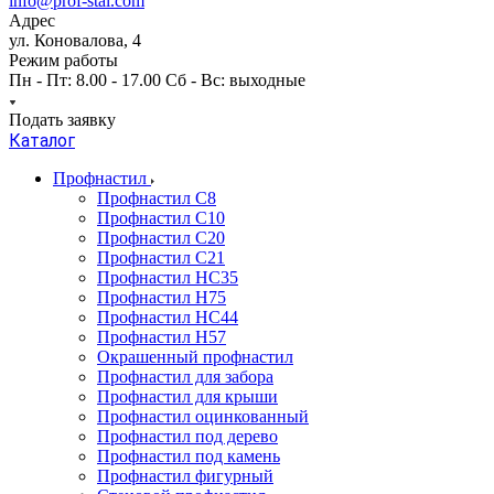
info@prof-stal.com
Адрес
ул. Коновалова, 4
Режим работы
Пн - Пт: 8.00 - 17.00 Сб - Вс: выходные
Подать заявку
Каталог
Профнастил
Профнастил С8
Профнастил С10
Профнастил С20
Профнастил С21
Профнастил НС35
Профнастил Н75
Профнастил HC44
Профнастил Н57
Окрашенный профнастил
Профнастил для забора
Профнастил для крыши
Профнастил оцинкованный
Профнастил под дерево
Профнастил под камень
Профнастил фигурный