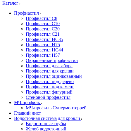
Каталог
Профнастил
Профнастил С8
Профнастил С10
Профнастил С20
Профнастил С21
Профнастил НС35
Профнастил Н75
Профнастил HC44
Профнастил Н57
Окрашенный профнастил
Профнастил для забора
Профнастил для крыши
Профнастил оцинкованный
Профнастил под дерево
Профнастил под камень
Профнастил фигурный
Стеновой профнастил
МЧ-профиль
МЧ-профиль Супермонтеррей
Гладкий лист
Водосточная система для кровли
Водосточные трубы
Желоб водосточный