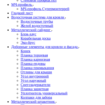
Стеновой профнастил
МЧ-профиль
МЧ-профиль Супермонтеррей
Гладкий лист
Водосточная система для кровли
Водосточные трубы
Желоб водосточный
Металлический сайдинг
Блок-хаус
Корабельная доска
Эко-брус
Доборные элементы для кровли и фасада
Конек
Планка торцевая
Планка карнизная
Планка ендовы
Планка примыкания
Отливы для крыши
Угол внутренний
Угол наружный
Снегозадержатели
Планка защитная
Уплотнитель универсальный
Колпаки для забора
Металлический штакетник