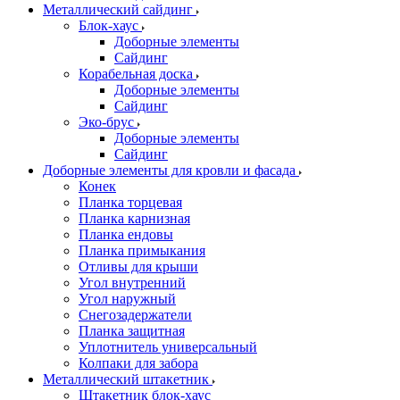
Металлический сайдинг
Блок-хаус
Доборные элементы
Сайдинг
Корабельная доска
Доборные элементы
Сайдинг
Эко-брус
Доборные элементы
Сайдинг
Доборные элементы для кровли и фасада
Конек
Планка торцевая
Планка карнизная
Планка ендовы
Планка примыкания
Отливы для крыши
Угол внутренний
Угол наружный
Снегозадержатели
Планка защитная
Уплотнитель универсальный
Колпаки для забора
Металлический штакетник
Штакетник блок-хаус