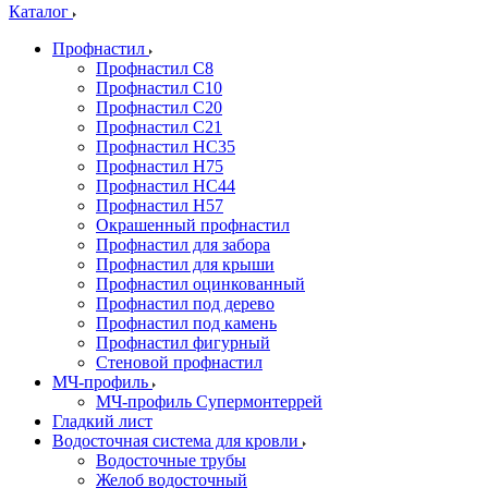
Каталог
Профнастил
Профнастил С8
Профнастил С10
Профнастил С20
Профнастил С21
Профнастил НС35
Профнастил Н75
Профнастил HC44
Профнастил Н57
Окрашенный профнастил
Профнастил для забора
Профнастил для крыши
Профнастил оцинкованный
Профнастил под дерево
Профнастил под камень
Профнастил фигурный
Стеновой профнастил
МЧ-профиль
МЧ-профиль Супермонтеррей
Гладкий лист
Водосточная система для кровли
Водосточные трубы
Желоб водосточный