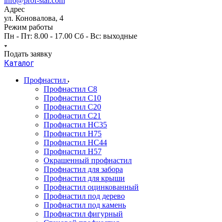
info@prof-stal.com
Адрес
ул. Коновалова, 4
Режим работы
Пн - Пт: 8.00 - 17.00 Сб - Вс: выходные
Подать заявку
Каталог
Профнастил
Профнастил С8
Профнастил С10
Профнастил С20
Профнастил С21
Профнастил НС35
Профнастил Н75
Профнастил HC44
Профнастил Н57
Окрашенный профнастил
Профнастил для забора
Профнастил для крыши
Профнастил оцинкованный
Профнастил под дерево
Профнастил под камень
Профнастил фигурный