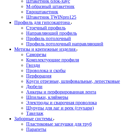
Штакетник блок-хаус
М-образный штакетник
Евроштакетник
Штакетник TWINpro125
Профиль для гипсокартона
Стоечный профиль
Направляющий профиль
Профиль потолочный
Профиль потолочный направляющий
Метизы и крепежные изделия
Саморезы
Комплектующие профиля
Гвозди
Проволока и скобы
Перфорация
Круги отрезные, шлифовальные, лепестковые
Дюбели
Анкеры и перфорированная лента
Шпильки, кляймеры
Электроды и сварочная проволока
Шурупы для лаг и реек (глухари)
Такелаж
Заборные системы
Пластиковые заглушки для труб
Парапеты