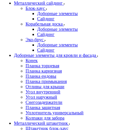
Металлический сайдинг
Блок-хаус
Доборные элементы
Сайдинг
Корабельная доска
Доборные элементы
Сайдинг
Эко-брус
Доборные элементы
Сайдинг
Доборные элементы для кровли и фасада
Конек
Планка торцевая
Планка карнизная
Планка ендовы
Планка примыкания
Отливы для крыши
Угол внутренний
Угол наружный
Снегозадержатели
Планка защитная
Уплотнитель универсальный
Колпаки для забора
Металлический штакетник
Штакетник блок-хаус