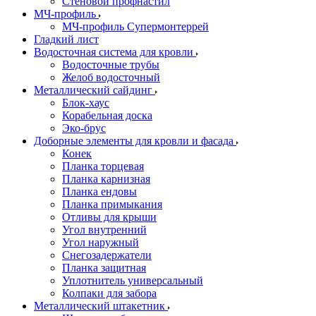
Стеновой профнастил
МЧ-профиль
МЧ-профиль Супермонтеррей
Гладкий лист
Водосточная система для кровли
Водосточные трубы
Желоб водосточный
Металлический сайдинг
Блок-хаус
Корабельная доска
Эко-брус
Доборные элементы для кровли и фасада
Конек
Планка торцевая
Планка карнизная
Планка ендовы
Планка примыкания
Отливы для крыши
Угол внутренний
Угол наружный
Снегозадержатели
Планка защитная
Уплотнитель универсальный
Колпаки для забора
Металлический штакетник