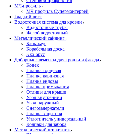
Стеновой профнастил
МЧ-профиль
МЧ-профиль Супермонтеррей
Гладкий лист
Водосточная система для кровли
Водосточные трубы
Желоб водосточный
Металлический сайдинг
Блок-хаус
Корабельная доска
Эко-брус
Доборные элементы для кровли и фасада
Конек
Планка торцевая
Планка карнизная
Планка ендовы
Планка примыкания
Отливы для крыши
Угол внутренний
Угол наружный
Снегозадержатели
Планка защитная
Уплотнитель универсальный
Колпаки для забора
Металлический штакетник