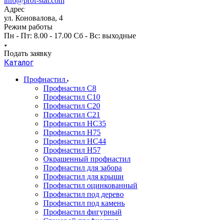
info@prof-stal.com
Адрес
ул. Коновалова, 4
Режим работы
Пн - Пт: 8.00 - 17.00 Сб - Вс: выходные
Подать заявку
Каталог
Профнастил
Профнастил С8
Профнастил С10
Профнастил С20
Профнастил С21
Профнастил НС35
Профнастил Н75
Профнастил HC44
Профнастил Н57
Окрашенный профнастил
Профнастил для забора
Профнастил для крыши
Профнастил оцинкованный
Профнастил под дерево
Профнастил под камень
Профнастил фигурный