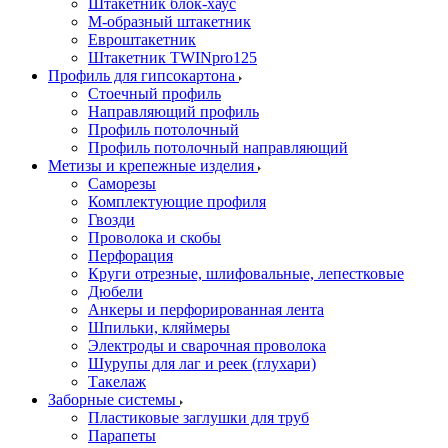
Штакетник блок-хаус
М-образный штакетник
Евроштакетник
Штакетник TWINpro125
Профиль для гипсокартона
Стоечный профиль
Направляющий профиль
Профиль потолочный
Профиль потолочный направляющий
Метизы и крепежные изделия
Саморезы
Комплектующие профиля
Гвозди
Проволока и скобы
Перфорация
Круги отрезные, шлифовальные, лепестковые
Дюбели
Анкеры и перфорированная лента
Шпильки, кляймеры
Электроды и сварочная проволока
Шурупы для лаг и реек (глухари)
Такелаж
Заборные системы
Пластиковые заглушки для труб
Парапеты