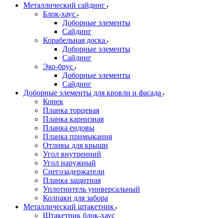
Металлический сайдинг
Блок-хаус
Доборные элементы
Сайдинг
Корабельная доска
Доборные элементы
Сайдинг
Эко-брус
Доборные элементы
Сайдинг
Доборные элементы для кровли и фасада
Конек
Планка торцевая
Планка карнизная
Планка ендовы
Планка примыкания
Отливы для крыши
Угол внутренний
Угол наружный
Снегозадержатели
Планка защитная
Уплотнитель универсальный
Колпаки для забора
Металлический штакетник
Штакетник блок-хаус