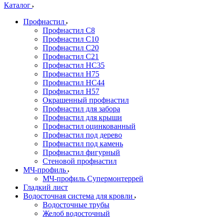
Каталог
Профнастил
Профнастил С8
Профнастил С10
Профнастил С20
Профнастил С21
Профнастил НС35
Профнастил Н75
Профнастил HC44
Профнастил Н57
Окрашенный профнастил
Профнастил для забора
Профнастил для крыши
Профнастил оцинкованный
Профнастил под дерево
Профнастил под камень
Профнастил фигурный
Стеновой профнастил
МЧ-профиль
МЧ-профиль Супермонтеррей
Гладкий лист
Водосточная система для кровли
Водосточные трубы
Желоб водосточный