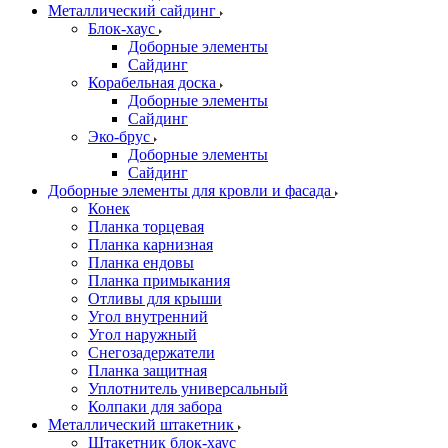
Металлический сайдинг
Блок-хаус
Доборные элементы
Сайдинг
Корабельная доска
Доборные элементы
Сайдинг
Эко-брус
Доборные элементы
Сайдинг
Доборные элементы для кровли и фасада
Конек
Планка торцевая
Планка карнизная
Планка ендовы
Планка примыкания
Отливы для крыши
Угол внутренний
Угол наружный
Снегозадержатели
Планка защитная
Уплотнитель универсальный
Колпаки для забора
Металлический штакетник
Штакетник блок-хаус