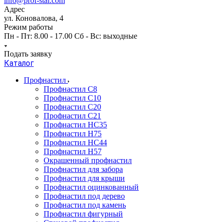
info@prof-stal.com
Адрес
ул. Коновалова, 4
Режим работы
Пн - Пт: 8.00 - 17.00 Сб - Вс: выходные
Подать заявку
Каталог
Профнастил
Профнастил С8
Профнастил С10
Профнастил С20
Профнастил С21
Профнастил НС35
Профнастил Н75
Профнастил HC44
Профнастил Н57
Окрашенный профнастил
Профнастил для забора
Профнастил для крыши
Профнастил оцинкованный
Профнастил под дерево
Профнастил под камень
Профнастил фигурный