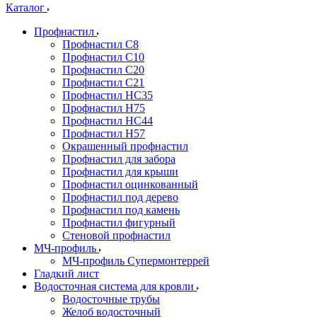
Каталог
Профнастил
Профнастил С8
Профнастил С10
Профнастил С20
Профнастил С21
Профнастил НС35
Профнастил Н75
Профнастил HC44
Профнастил Н57
Окрашенный профнастил
Профнастил для забора
Профнастил для крыши
Профнастил оцинкованный
Профнастил под дерево
Профнастил под камень
Профнастил фигурный
Стеновой профнастил
МЧ-профиль
МЧ-профиль Супермонтеррей
Гладкий лист
Водосточная система для кровли
Водосточные трубы
Желоб водосточный