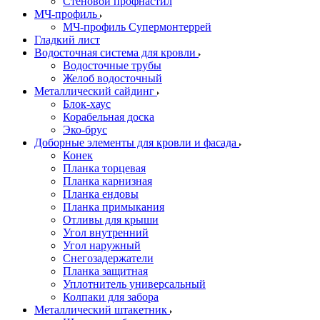
Стеновой профнастил
МЧ-профиль
МЧ-профиль Супермонтеррей
Гладкий лист
Водосточная система для кровли
Водосточные трубы
Желоб водосточный
Металлический сайдинг
Блок-хаус
Корабельная доска
Эко-брус
Доборные элементы для кровли и фасада
Конек
Планка торцевая
Планка карнизная
Планка ендовы
Планка примыкания
Отливы для крыши
Угол внутренний
Угол наружный
Снегозадержатели
Планка защитная
Уплотнитель универсальный
Колпаки для забора
Металлический штакетник