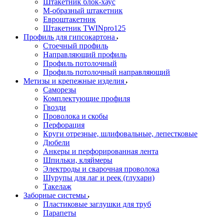
Штакетник блок-хаус
М-образный штакетник
Евроштакетник
Штакетник TWINpro125
Профиль для гипсокартона
Стоечный профиль
Направляющий профиль
Профиль потолочный
Профиль потолочный направляющий
Метизы и крепежные изделия
Саморезы
Комплектующие профиля
Гвозди
Проволока и скобы
Перфорация
Круги отрезные, шлифовальные, лепестковые
Дюбели
Анкеры и перфорированная лента
Шпильки, кляймеры
Электроды и сварочная проволока
Шурупы для лаг и реек (глухари)
Такелаж
Заборные системы
Пластиковые заглушки для труб
Парапеты