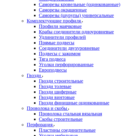
Саморезы кровельные (оцинкованные)
Саморезы окрашенные
Саморезы (шурупы) универсальные
Комплектующие профиля
Профили маячковые
Крабы соединители одноуровневые
Удлинители профилей
Прямые подвесы
Соединители двухуровневые
Подвесы с зажимом
Тяга подвеса
Уголки перфорированные
Европодвесы
Гвозди
Гвозди строительные
Гвозди толевые
Гвозди шиферные
Гвозди винтовые
Гвозди финишные оцинкованные
Проволока и скобы
Проволока стальная вязальная
Скобы строительные
Перфорация
Пластины соединительные
Уголки мебельные