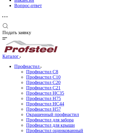
Вакансии
Вопрос-ответ
Подать заявку
Каталог
Профнастил
Профнастил С8
Профнастил С10
Профнастил С20
Профнастил С21
Профнастил НС35
Профнастил Н75
Профнастил HC44
Профнастил Н57
Окрашенный профнастил
Профнастил для забора
Профнастил для крыши
Профнастил оцинкованный