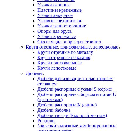
Уголки оконные
Пластины крепежные
Уголки анкерные
Угловые соединители
Уголки равносторонние
Опоры для бруса
Уголки крепежные
Скользящие опоры для стропил
Круги отрезные, шлифовальные, лепестковые
Круги отрезные по металлу
Круги отрезные по камню
Круги шлифовальные
Круги лепестковые
Дюбели
Дюбели для изоляции с пластиковым
стержнем
Дюбели распорные с усами S (серые)
Дюбели распорные c бортом и потай U
(оранжевые)
Дюбели распорные К (синие)
Дюбели бабочка
Дюбели-гвозди (Быстрый монтаж)
Рондоли
Заклепки вытяжные комбинированные