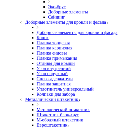
Эко-брус
Доборные элементы
Сайдинг
Доборные элементы для кровли и фасада
Доборные элементы для кровли и фасада
Конек
Планка торцевая
Планка карнизная
Планка ендовы
Планка примыкания
Отливы для крыши
Угол внутренний
Угол наружный
Снегозадержатели
Планка защитная
Уплотнитель универсальный
Колпаки для забора
Металлический штакетник
Металлический штакетник
Штакетник блок-хаус
М-образный штакетник
Евроштакетник