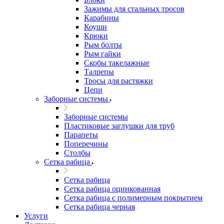
Зажимы для стальных тросов
Карабины
Коуши
Крюки
Рым болты
Рым гайки
Скобы такелажные
Талрепы
Тросы для растяжки
Цепи
Заборные системы
Заборные системы
Пластиковые заглушки для труб
Парапеты
Поперечины
Столбы
Сетка рабица
Сетка рабица
Сетка рабица оцинкованная
Сетка рабица с полимерным покрытием
Сетка рабица черная
Услуги