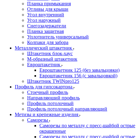
Планка примыкания
Отливы для крыши
Угол внутренний
Угол наружный
Снегозадержатели
Планка защитная
Уплотнитель универсальный
Колпаки для забора
Металлический штакетник
Штакетник блок-хаус
М-образный штакетник
Евроштакетник
Евроштакетник 125 (без завальцовки)
Евроштакетник 156 (с завальцовкой)
Штакетник TWINpro125
Профиль для гипсокартона
Стоечный профиль
Направляющий профиль
Профиль потолочный
Профиль потолочный направляющий
Метизы и крепежные изделия
Саморезы
Саморезы по металлу с пресс-шайбой острые
окрашенные
Саморезы по металлу с пресс-шайбой острые