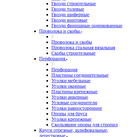
Гвозди строительные
Гвозди толевые
Гвозди шиферные
Гвозди винтовые
Гвозди финишные оцинкованные
Проволока и скобы
Проволока и скобы
Проволока стальная вязальная
Скобы строительные
Перфорация
Перфорация
Пластины соединительные
Уголки мебельные
Уголки оконные
Пластины крепежные
Уголки анкерные
Угловые соединители
Уголки равносторонние
Опоры для бруса
Уголки крепежные
Скользящие опоры для стропил
Круги отрезные, шлифовальные,
лепестковые