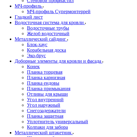
Стеновой профнастил
МЧ-профиль
МЧ-профиль Супермонтеррей
Гладкий лист
Водосточная система для кровли
Водосточные трубы
Желоб водосточный
Металлический сайдинг
Блок-хаус
Корабельная доска
Эко-брус
Доборные элементы для кровли и фасада
Конек
Планка торцевая
Планка карнизная
Планка ендовы
Планка примыкания
Отливы для крыши
Угол внутренний
Угол наружный
Снегозадержатели
Планка защитная
Уплотнитель универсальный
Колпаки для забора
Металлический штакетник