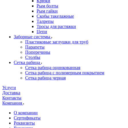
Крюки
Рым болты
Рым гайки
Скобы такелажные
Талрепы
Тросы для растяжки
Цепи
Заборные системы
Пластиковые заглушки для труб
Парапеты
Поперечины
Столбы
Сетка рабица
Сетка рабица оцинкованная
Сетка рабица с полимерным покрытием
Сетка рабица черная
Услуги
Доставка
Контакты
Компания
О компании
Сертификаты
Реквизиты