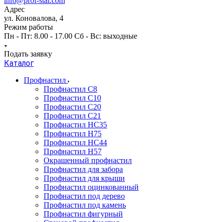
info@prof-stal.com
Адрес
ул. Коновалова, 4
Режим работы
Пн - Пт: 8.00 - 17.00 Сб - Вс: выходные
Подать заявку
Каталог
Профнастил
Профнастил С8
Профнастил С10
Профнастил С20
Профнастил С21
Профнастил НС35
Профнастил Н75
Профнастил HC44
Профнастил Н57
Окрашенный профнастил
Профнастил для забора
Профнастил для крыши
Профнастил оцинкованный
Профнастил под дерево
Профнастил под камень
Профнастил фигурный