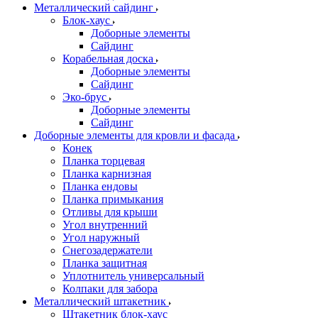
Металлический сайдинг
Блок-хаус
Доборные элементы
Сайдинг
Корабельная доска
Доборные элементы
Сайдинг
Эко-брус
Доборные элементы
Сайдинг
Доборные элементы для кровли и фасада
Конек
Планка торцевая
Планка карнизная
Планка ендовы
Планка примыкания
Отливы для крыши
Угол внутренний
Угол наружный
Снегозадержатели
Планка защитная
Уплотнитель универсальный
Колпаки для забора
Металлический штакетник
Штакетник блок-хаус