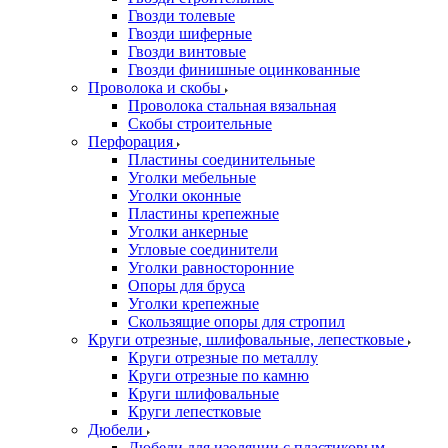
Гвозди толевые
Гвозди шиферные
Гвозди винтовые
Гвозди финишные оцинкованные
Проволока и скобы
Проволока стальная вязальная
Скобы строительные
Перфорация
Пластины соединительные
Уголки мебельные
Уголки оконные
Пластины крепежные
Уголки анкерные
Угловые соединители
Уголки равносторонние
Опоры для бруса
Уголки крепежные
Скользящие опоры для стропил
Круги отрезные, шлифовальные, лепестковые
Круги отрезные по металлу
Круги отрезные по камню
Круги шлифовальные
Круги лепестковые
Дюбели
Дюбели для изоляции с пластиковым