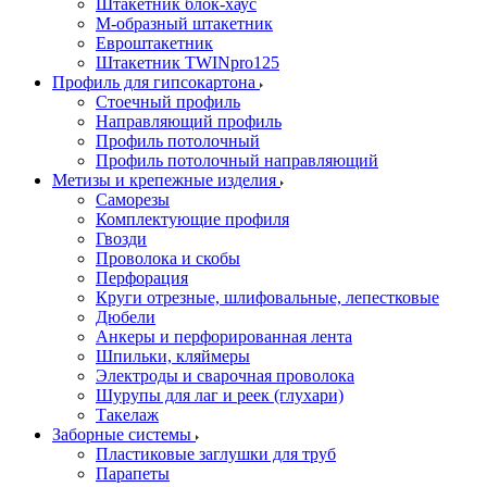
Штакетник блок-хаус
М-образный штакетник
Евроштакетник
Штакетник TWINpro125
Профиль для гипсокартона
Стоечный профиль
Направляющий профиль
Профиль потолочный
Профиль потолочный направляющий
Метизы и крепежные изделия
Саморезы
Комплектующие профиля
Гвозди
Проволока и скобы
Перфорация
Круги отрезные, шлифовальные, лепестковые
Дюбели
Анкеры и перфорированная лента
Шпильки, кляймеры
Электроды и сварочная проволока
Шурупы для лаг и реек (глухари)
Такелаж
Заборные системы
Пластиковые заглушки для труб
Парапеты