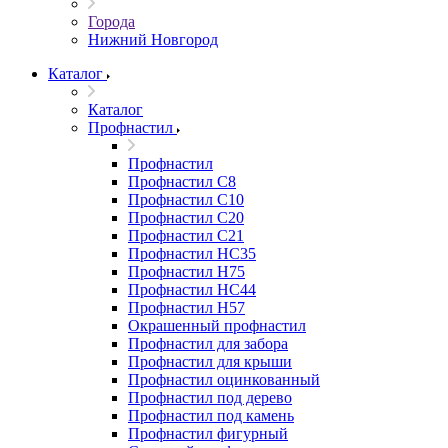
Города
Нижний Новгород
Каталог
Каталог
Профнастил
Профнастил
Профнастил С8
Профнастил С10
Профнастил С20
Профнастил С21
Профнастил НС35
Профнастил Н75
Профнастил HC44
Профнастил Н57
Окрашенный профнастил
Профнастил для забора
Профнастил для крыши
Профнастил оцинкованный
Профнастил под дерево
Профнастил под камень
Профнастил фигурный