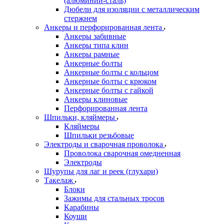
(алюминий-сталь)
Дюбели для изоляции с металлическим
стержнем
Анкеры и перфорированная лента
Анкеры забивные
Анкеры типа клин
Анкеры рамные
Анкерные болты
Анкерные болты с кольцом
Анкерные болты с крюком
Анкерные болты с гайкой
Анкеры клиновые
Перфорированная лента
Шпильки, кляймеры
Кляймеры
Шпильки резьбовые
Электроды и сварочная проволока
Проволока сварочная омедненная
Электроды
Шурупы для лаг и реек (глухари)
Такелаж
Блоки
Зажимы для стальных тросов
Карабины
Коуши