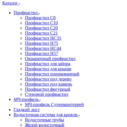
Каталог
Профнастил
Профнастил С8
Профнастил С10
Профнастил С20
Профнастил С21
Профнастил НС35
Профнастил Н75
Профнастил HC44
Профнастил Н57
Окрашенный профнастил
Профнастил для забора
Профнастил для крыши
Профнастил оцинкованный
Профнастил под дерево
Профнастил под камень
Профнастил фигурный
Стеновой профнастил
МЧ-профиль
МЧ-профиль Супермонтеррей
Гладкий лист
Водосточная система для кровли
Водосточные трубы
Желоб водосточный