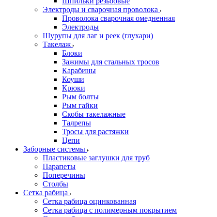
Шпильки резьбовые
Электроды и сварочная проволока
Проволока сварочная омедненная
Электроды
Шурупы для лаг и реек (глухари)
Такелаж
Блоки
Зажимы для стальных тросов
Карабины
Коуши
Крюки
Рым болты
Рым гайки
Скобы такелажные
Талрепы
Тросы для растяжки
Цепи
Заборные системы
Пластиковые заглушки для труб
Парапеты
Поперечины
Столбы
Сетка рабица
Сетка рабица оцинкованная
Сетка рабица с полимерным покрытием