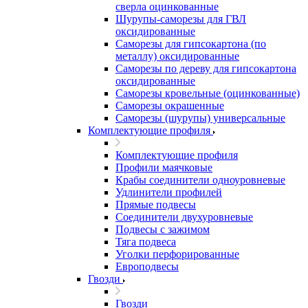
сверла оцинкованные
Шурупы-саморезы для ГВЛ
оксидированные
Саморезы для гипсокартона (по
металлу) оксидированные
Саморезы по дереву для гипсокартона
оксидированные
Саморезы кровельные (оцинкованные)
Саморезы окрашенные
Саморезы (шурупы) универсальные
Комплектующие профиля
Комплектующие профиля
Профили маячковые
Крабы соединители одноуровневые
Удлинители профилей
Прямые подвесы
Соединители двухуровневые
Подвесы с зажимом
Тяга подвеса
Уголки перфорированные
Европодвесы
Гвозди
Гвозди