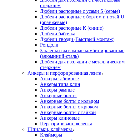
стержнем
Дюбели распорные с усами S (серые)
Дюбели распорные c бортом и потай U
(оранжевые)
Дюбели распорные К (синие)
Дюбели бабочка
Дюбели-гвозди (Быстрый монтаж)
Рондоли
Заклепки вытяжные комбинированные
(алюминий-сталь)
Дюбели для изоляции с металлическим
стержнем
Анкеры и перфорированная лента
Анкеры забивные
Анкеры типа клин
Анкеры рамные
Анкерные болты
Анкерные болты с кольцом
Анкерные болты с крюком
Анкерные болты с гайкой
Анкеры клиновые
Перфорированная лента
Шпильки, кляймеры
Кляймеры