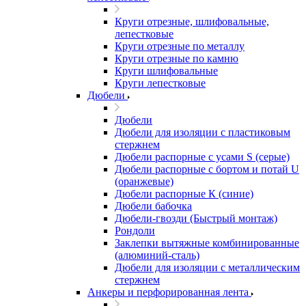
Круги отрезные, шлифовальные,
лепестковые
Круги отрезные по металлу
Круги отрезные по камню
Круги шлифовальные
Круги лепестковые
Дюбели
Дюбели
Дюбели для изоляции с пластиковым
стержнем
Дюбели распорные с усами S (серые)
Дюбели распорные c бортом и потай U
(оранжевые)
Дюбели распорные К (синие)
Дюбели бабочка
Дюбели-гвозди (Быстрый монтаж)
Рондоли
Заклепки вытяжные комбинированные
(алюминий-сталь)
Дюбели для изоляции с металлическим
стержнем
Анкеры и перфорированная лента