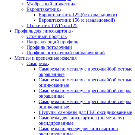
М-образный штакетник
Евроштакетник
Евроштакетник 125 (без завальцовки)
Евроштакетник 156 (с завальцовкой)
Штакетник TWINpro125
Профиль для гипсокартона
Стоечный профиль
Направляющий профиль
Профиль потолочный
Профиль потолочный направляющий
Метизы и крепежные изделия
Саморезы
Саморезы по металлу с пресс-шайбой острые
окрашенные
Саморезы по металлу с пресс-шайбой острые
оцинкованные
Саморезы по металлу с пресс-шайбой сверла
окрашенные
Саморезы по металлу с пресс-шайбой сверла
оцинкованные
Шурупы-саморезы для ГВЛ оксидированные
Саморезы для гипсокартона (по металлу)
оксидированные
Саморезы по дереву для гипсокартона
оксидированные