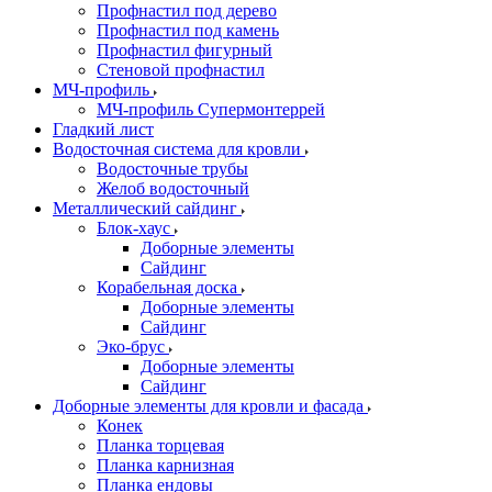
Профнастил под дерево
Профнастил под камень
Профнастил фигурный
Стеновой профнастил
МЧ-профиль
МЧ-профиль Супермонтеррей
Гладкий лист
Водосточная система для кровли
Водосточные трубы
Желоб водосточный
Металлический сайдинг
Блок-хаус
Доборные элементы
Сайдинг
Корабельная доска
Доборные элементы
Сайдинг
Эко-брус
Доборные элементы
Сайдинг
Доборные элементы для кровли и фасада
Конек
Планка торцевая
Планка карнизная
Планка ендовы