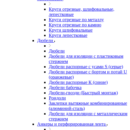
Круги отрезные, шлифовальные,
лепестковые
Круги отрезные по металлу
Круги отрезные по камню
Круги шлифовальные
Круги лепестковые
Дюбели
Дюбели
Дюбели для изоляции с пластиковым
стержнем
Дюбели распорные с усами S (серые)
Дюбели распорные c бортом и потай U
(оранжевые)
Дюбели распорные К (синие)
Дюбели бабочка
Дюбели-гвозди (Быстрый монтаж)
Рондоли
Заклепки вытяжные комбинированные
(алюминий-сталь)
Дюбели для изоляции с металлическим
стержнем
Анкеры и перфорированная лента