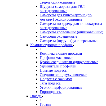
сверла оцинкованные
Шурупы-саморезы для ГВЛ
оксидированные
Саморезы для гипсокартона (по
металлу) оксидированные
Саморезы по дереву для гипсокартона
оксидированные
Саморезы кровельные (оцинкованные)
Саморезы окрашенные
Саморезы (шурупы) универсальные
Комплектующие профиля
Комплектующие профиля
Профили маячковые
Крабы соединители одноуровневые
Удлинители профилей
Прямые подвесы
Соединители двухуровневые
Подвесы с зажимом
Тяга подвеса
Уголки перфорированные
Европодвесы
Гвозди
Гвозди