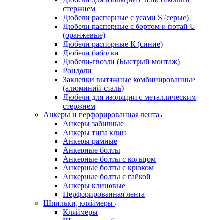
стержнем
Дюбели распорные с усами S (серые)
Дюбели распорные c бортом и потай U
(оранжевые)
Дюбели распорные К (синие)
Дюбели бабочка
Дюбели-гвозди (Быстрый монтаж)
Рондоли
Заклепки вытяжные комбинированные
(алюминий-сталь)
Дюбели для изоляции с металлическим
стержнем
Анкеры и перфорированная лента
Анкеры забивные
Анкеры типа клин
Анкеры рамные
Анкерные болты
Анкерные болты с кольцом
Анкерные болты с крюком
Анкерные болты с гайкой
Анкеры клиновые
Перфорированная лента
Шпильки, кляймеры
Кляймеры