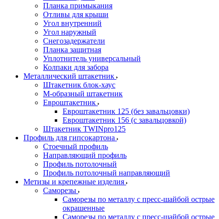
Планка примыкания
Отливы для крыши
Угол внутренний
Угол наружный
Снегозадержатели
Планка защитная
Уплотнитель универсальный
Колпаки для забора
Металлический штакетник
Штакетник блок-хаус
М-образный штакетник
Евроштакетник
Евроштакетник 125 (без завальцовки)
Евроштакетник 156 (с завальцовкой)
Штакетник TWINpro125
Профиль для гипсокартона
Стоечный профиль
Направляющий профиль
Профиль потолочный
Профиль потолочный направляющий
Метизы и крепежные изделия
Саморезы
Саморезы по металлу с пресс-шайбой острые
окрашенные
Саморезы по металлу с пресс-шайбой острые