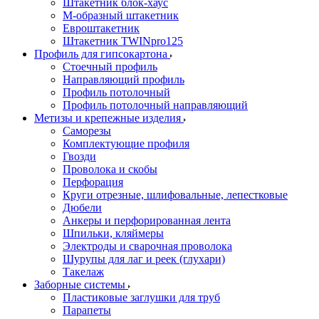
Штакетник блок-хаус
М-образный штакетник
Евроштакетник
Штакетник TWINpro125
Профиль для гипсокартона
Стоечный профиль
Направляющий профиль
Профиль потолочный
Профиль потолочный направляющий
Метизы и крепежные изделия
Саморезы
Комплектующие профиля
Гвозди
Проволока и скобы
Перфорация
Круги отрезные, шлифовальные, лепестковые
Дюбели
Анкеры и перфорированная лента
Шпильки, кляймеры
Электроды и сварочная проволока
Шурупы для лаг и реек (глухари)
Такелаж
Заборные системы
Пластиковые заглушки для труб
Парапеты