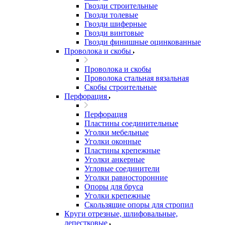
Гвозди строительные
Гвозди толевые
Гвозди шиферные
Гвозди винтовые
Гвозди финишные оцинкованные
Проволока и скобы
Проволока и скобы
Проволока стальная вязальная
Скобы строительные
Перфорация
Перфорация
Пластины соединительные
Уголки мебельные
Уголки оконные
Пластины крепежные
Уголки анкерные
Угловые соединители
Уголки равносторонние
Опоры для бруса
Уголки крепежные
Скользящие опоры для стропил
Круги отрезные, шлифовальные,
лепестковые