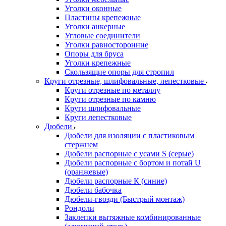
Уголки оконные
Пластины крепежные
Уголки анкерные
Угловые соединители
Уголки равносторонние
Опоры для бруса
Уголки крепежные
Скользящие опоры для стропил
Круги отрезные, шлифовальные, лепестковые
Круги отрезные по металлу
Круги отрезные по камню
Круги шлифовальные
Круги лепестковые
Дюбели
Дюбели для изоляции с пластиковым
стержнем
Дюбели распорные с усами S (серые)
Дюбели распорные c бортом и потай U
(оранжевые)
Дюбели распорные К (синие)
Дюбели бабочка
Дюбели-гвозди (Быстрый монтаж)
Рондоли
Заклепки вытяжные комбинированные