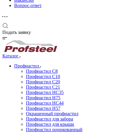
Вакансии
Вопрос-ответ
Подать заявку
Каталог
Профнастил
Профнастил С8
Профнастил С10
Профнастил С20
Профнастил С21
Профнастил НС35
Профнастил Н75
Профнастил HC44
Профнастил Н57
Окрашенный профнастил
Профнастил для забора
Профнастил для крыши
Профнастил оцинкованный