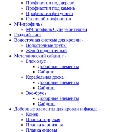
Профнастил под дерево
Профнастил под камень
Профнастил фигурный
Стеновой профнастил
МЧ-профиль
МЧ-профиль Супермонтеррей
Гладкий лист
Водосточная система для кровли
Водосточные трубы
Желоб водосточный
Металлический сайдинг
Блок-хаус
Доборные элементы
Сайдинг
Корабельная доска
Доборные элементы
Сайдинг
Эко-брус
Доборные элементы
Сайдинг
Доборные элементы для кровли и фасада
Конек
Планка торцевая
Планка карнизная
Планка ендовы