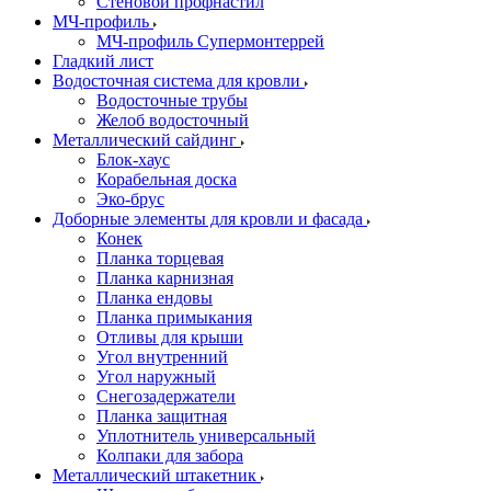
Стеновой профнастил
МЧ-профиль
МЧ-профиль Супермонтеррей
Гладкий лист
Водосточная система для кровли
Водосточные трубы
Желоб водосточный
Металлический сайдинг
Блок-хаус
Корабельная доска
Эко-брус
Доборные элементы для кровли и фасада
Конек
Планка торцевая
Планка карнизная
Планка ендовы
Планка примыкания
Отливы для крыши
Угол внутренний
Угол наружный
Снегозадержатели
Планка защитная
Уплотнитель универсальный
Колпаки для забора
Металлический штакетник