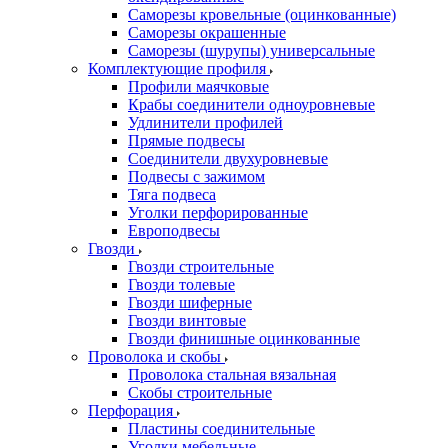
Саморезы кровельные (оцинкованные)
Саморезы окрашенные
Саморезы (шурупы) универсальные
Комплектующие профиля
Профили маячковые
Крабы соединители одноуровневые
Удлинители профилей
Прямые подвесы
Соединители двухуровневые
Подвесы с зажимом
Тяга подвеса
Уголки перфорированные
Европодвесы
Гвозди
Гвозди строительные
Гвозди толевые
Гвозди шиферные
Гвозди винтовые
Гвозди финишные оцинкованные
Проволока и скобы
Проволока стальная вязальная
Скобы строительные
Перфорация
Пластины соединительные
Уголки мебельные