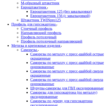
М-образный штакетник
Евроштакетник
Евроштакетник 125 (без завальцовки)
Евроштакетник 156 (с завальцовкой)
Штакетник TWINpro125
Профиль для гипсокартона
Стоечный профиль
Направляющий профиль
Профиль потолочный
Профиль потолочный направляющий
Метизы и крепежные изделия
Саморезы
Саморезы по металлу с пресс-шайбой острые
окрашенные
Саморезы по металлу с пресс-шайбой острые
оцинкованные
Саморезы по металлу с пресс-шайбой сверла
окрашенные
Саморезы по металлу с пресс-шайбой сверла
оцинкованные
Шурупы-саморезы для ГВЛ оксидированные
Саморезы для гипсокартона (по металлу)
оксидированные
Саморезы по дереву для гипсокартона
оксидированные