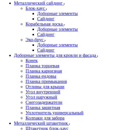
Металлический сайдинг
Блок-хаус
Доборные элементы
Сайдинг
Корабельная доска
Доборные элементы
Сайдинг
Эко-брус
Доборные элементы
Сайдинг
Доборные элементы для кровли и фасада
Конек
Планка торцевая
Планка карнизная
Планка ендовы
Планка примыкания
Отливы для крыши
Угол внутренний
Угол наружный
Снегозадержатели
Планка защитная
Уплотнитель универсальный
Колпаки для забора
Металлический штакетник
Штакетник блок-хаус