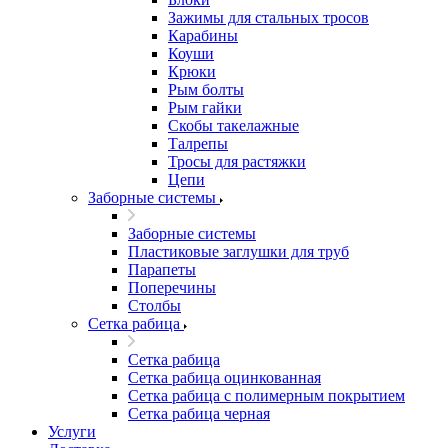
Зажимы для стальных тросов
Карабины
Коуши
Крюки
Рым болты
Рым гайки
Скобы такелажные
Талрепы
Тросы для растяжки
Цепи
Заборные системы
Заборные системы
Пластиковые заглушки для труб
Парапеты
Поперечины
Столбы
Сетка рабица
Сетка рабица
Сетка рабица оцинкованная
Сетка рабица с полимерным покрытием
Сетка рабица черная
Услуги