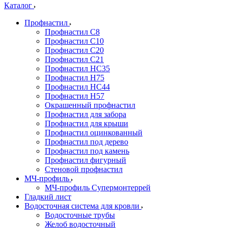
Каталог
Профнастил
Профнастил С8
Профнастил С10
Профнастил С20
Профнастил С21
Профнастил НС35
Профнастил Н75
Профнастил HC44
Профнастил Н57
Окрашенный профнастил
Профнастил для забора
Профнастил для крыши
Профнастил оцинкованный
Профнастил под дерево
Профнастил под камень
Профнастил фигурный
Стеновой профнастил
МЧ-профиль
МЧ-профиль Супермонтеррей
Гладкий лист
Водосточная система для кровли
Водосточные трубы
Желоб водосточный