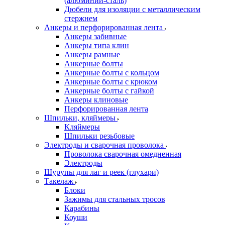
(алюминий-сталь)
Дюбели для изоляции с металлическим
стержнем
Анкеры и перфорированная лента
Анкеры забивные
Анкеры типа клин
Анкеры рамные
Анкерные болты
Анкерные болты с кольцом
Анкерные болты с крюком
Анкерные болты с гайкой
Анкеры клиновые
Перфорированная лента
Шпильки, кляймеры
Кляймеры
Шпильки резьбовые
Электроды и сварочная проволока
Проволока сварочная омедненная
Электроды
Шурупы для лаг и реек (глухари)
Такелаж
Блоки
Зажимы для стальных тросов
Карабины
Коуши