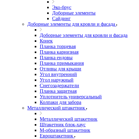
Эко-брус
Доборные элементы
Сайдинг
Доборные элементы для кровли и фасада
Доборные элементы для кровли и фасада
Конек
Планка торцевая
Планка карнизная
Планка ендовы
Планка примыкания
Отливы для крыши
Угол внутренний
Угол наружный
Снегозадержатели
Планка защитная
Уплотнитель универсальный
Колпаки для забора
Металлический штакетник
Металлический штакетник
Штакетник блок-хаус
М-образный штакетник
Евроштакетник