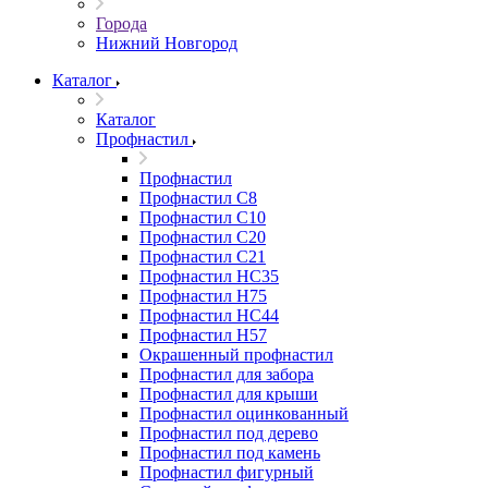
Города
Нижний Новгород
Каталог
Каталог
Профнастил
Профнастил
Профнастил С8
Профнастил С10
Профнастил С20
Профнастил С21
Профнастил НС35
Профнастил Н75
Профнастил HC44
Профнастил Н57
Окрашенный профнастил
Профнастил для забора
Профнастил для крыши
Профнастил оцинкованный
Профнастил под дерево
Профнастил под камень
Профнастил фигурный