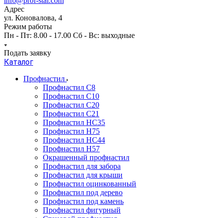
info@prof-stal.com
Адрес
ул. Коновалова, 4
Режим работы
Пн - Пт: 8.00 - 17.00 Сб - Вс: выходные
Подать заявку
Каталог
Профнастил
Профнастил С8
Профнастил С10
Профнастил С20
Профнастил С21
Профнастил НС35
Профнастил Н75
Профнастил HC44
Профнастил Н57
Окрашенный профнастил
Профнастил для забора
Профнастил для крыши
Профнастил оцинкованный
Профнастил под дерево
Профнастил под камень
Профнастил фигурный