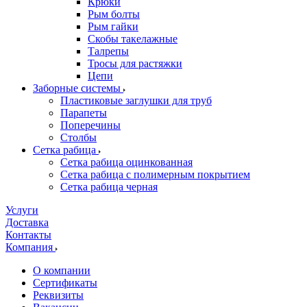
Крюки
Рым болты
Рым гайки
Скобы такелажные
Талрепы
Тросы для растяжки
Цепи
Заборные системы
Пластиковые заглушки для труб
Парапеты
Поперечины
Столбы
Сетка рабица
Сетка рабица оцинкованная
Сетка рабица с полимерным покрытием
Сетка рабица черная
Услуги
Доставка
Контакты
Компания
О компании
Сертификаты
Реквизиты