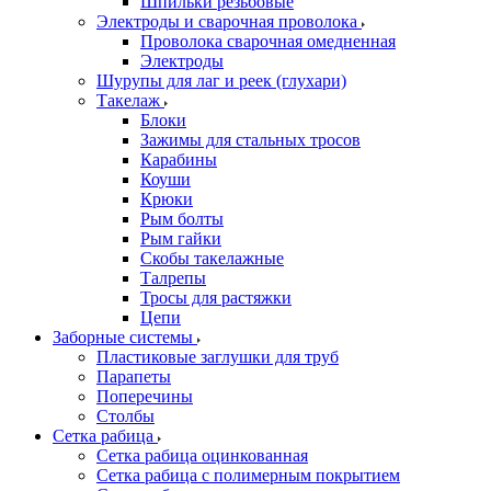
Шпильки резьбовые
Электроды и сварочная проволока
Проволока сварочная омедненная
Электроды
Шурупы для лаг и реек (глухари)
Такелаж
Блоки
Зажимы для стальных тросов
Карабины
Коуши
Крюки
Рым болты
Рым гайки
Скобы такелажные
Талрепы
Тросы для растяжки
Цепи
Заборные системы
Пластиковые заглушки для труб
Парапеты
Поперечины
Столбы
Сетка рабица
Сетка рабица оцинкованная
Сетка рабица с полимерным покрытием