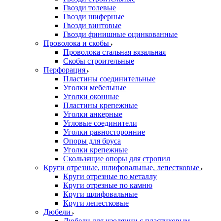
Гвозди толевые
Гвозди шиферные
Гвозди винтовые
Гвозди финишные оцинкованные
Проволока и скобы
Проволока стальная вязальная
Скобы строительные
Перфорация
Пластины соединительные
Уголки мебельные
Уголки оконные
Пластины крепежные
Уголки анкерные
Угловые соединители
Уголки равносторонние
Опоры для бруса
Уголки крепежные
Скользящие опоры для стропил
Круги отрезные, шлифовальные, лепестковые
Круги отрезные по металлу
Круги отрезные по камню
Круги шлифовальные
Круги лепестковые
Дюбели
Дюбели для изоляции с пластиковым