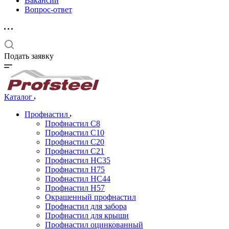
Вакансии
Вопрос-ответ
Подать заявку
Каталог
Профнастил
Профнастил С8
Профнастил С10
Профнастил С20
Профнастил С21
Профнастил НС35
Профнастил Н75
Профнастил HC44
Профнастил Н57
Окрашенный профнастил
Профнастил для забора
Профнастил для крыши
Профнастил оцинкованный