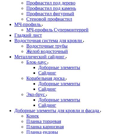
Профнастил под дерево
Профнастил под камень
Профнастил фигурный
Стеновой профнастил
МЧ-профиль
МЧ-профиль Супермонтеррей
Гладкий лист
Водосточная система для кровли
Водосточные трубы
Желоб водосточный
Металлический сайдинг
Блок-хаус
Доборные элементы
Сайдинг
Корабельная доска
Доборные элементы
Сайдинг
Эко-брус
Доборные элементы
Сайдинг
Доборные элементы для кровли и фасада
Конек
Планка торцевая
Планка карнизная
Планка ендовы