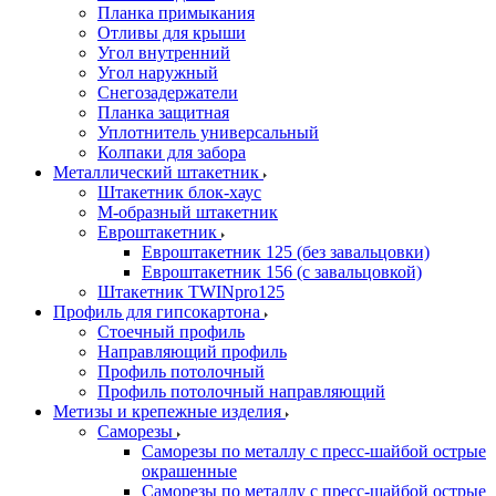
Планка примыкания
Отливы для крыши
Угол внутренний
Угол наружный
Снегозадержатели
Планка защитная
Уплотнитель универсальный
Колпаки для забора
Металлический штакетник
Штакетник блок-хаус
М-образный штакетник
Евроштакетник
Евроштакетник 125 (без завальцовки)
Евроштакетник 156 (с завальцовкой)
Штакетник TWINpro125
Профиль для гипсокартона
Стоечный профиль
Направляющий профиль
Профиль потолочный
Профиль потолочный направляющий
Метизы и крепежные изделия
Саморезы
Саморезы по металлу с пресс-шайбой острые
окрашенные
Саморезы по металлу с пресс-шайбой острые