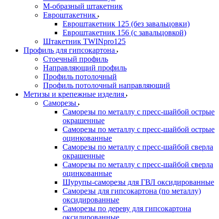
М-образный штакетник
Евроштакетник
Евроштакетник 125 (без завальцовки)
Евроштакетник 156 (с завальцовкой)
Штакетник TWINpro125
Профиль для гипсокартона
Стоечный профиль
Направляющий профиль
Профиль потолочный
Профиль потолочный направляющий
Метизы и крепежные изделия
Саморезы
Саморезы по металлу с пресс-шайбой острые
окрашенные
Саморезы по металлу с пресс-шайбой острые
оцинкованные
Саморезы по металлу с пресс-шайбой сверла
окрашенные
Саморезы по металлу с пресс-шайбой сверла
оцинкованные
Шурупы-саморезы для ГВЛ оксидированные
Саморезы для гипсокартона (по металлу)
оксидированные
Саморезы по дереву для гипсокартона
оксидированные