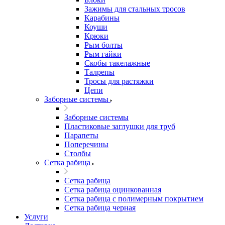
Зажимы для стальных тросов
Карабины
Коуши
Крюки
Рым болты
Рым гайки
Скобы такелажные
Талрепы
Тросы для растяжки
Цепи
Заборные системы
Заборные системы
Пластиковые заглушки для труб
Парапеты
Поперечины
Столбы
Сетка рабица
Сетка рабица
Сетка рабица оцинкованная
Сетка рабица с полимерным покрытием
Сетка рабица черная
Услуги