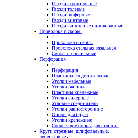
Гвозди строительные
Гвозди толевые
Гвозди шиферные
Гвозди винтовые
Гвозди финишные оцинкованные
Проволока и скобы
Проволока и скобы
Проволока стальная вязальная
Скобы строительные
Перфорация
Перфорация
Пластины соединительные
Уголки мебельные
Уголки оконные
Пластины крепежные
Уголки анкерные
Угловые соединители
Уголки равносторонние
Опоры для бруса
Уголки крепежные
Скользящие опоры для стропил
Круги отрезные, шлифовальные,
лепестковые