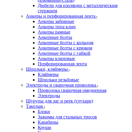
(алюминий-сталь)
Дюбели для изоляции с металлическим
стержнем
Анкеры и перфорированная лента
Анкеры забивные
Анкеры типа клин
Анкеры рамные
Анкерные болты
Анкерные болты с кольцом
Анкерные болты с крюком
Анкерные болты с гайкой
Анкеры клиновые
Перфорированная лента
Шпильки, кляймеры
Кляймеры
Шпильки резьбовые
Электроды и сварочная проволока
Проволока сварочная омедненная
Электроды
Шурупы для лаг и реек (глухари)
Такелаж
Блоки
Зажимы для стальных тросов
Карабины
Коуши