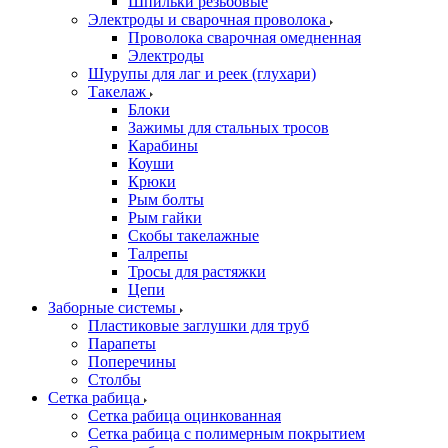
Шпильки резьбовые
Электроды и сварочная проволока
Проволока сварочная омедненная
Электроды
Шурупы для лаг и реек (глухари)
Такелаж
Блоки
Зажимы для стальных тросов
Карабины
Коуши
Крюки
Рым болты
Рым гайки
Скобы такелажные
Талрепы
Тросы для растяжки
Цепи
Заборные системы
Пластиковые заглушки для труб
Парапеты
Поперечины
Столбы
Сетка рабица
Сетка рабица оцинкованная
Сетка рабица с полимерным покрытием