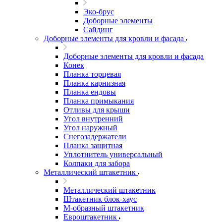
Эко-брус
Доборные элементы
Сайдинг
Доборные элементы для кровли и фасада
Доборные элементы для кровли и фасада
Конек
Планка торцевая
Планка карнизная
Планка ендовы
Планка примыкания
Отливы для крыши
Угол внутренний
Угол наружный
Снегозадержатели
Планка защитная
Уплотнитель универсальный
Колпаки для забора
Металлический штакетник
Металлический штакетник
Штакетник блок-хаус
М-образный штакетник
Евроштакетник