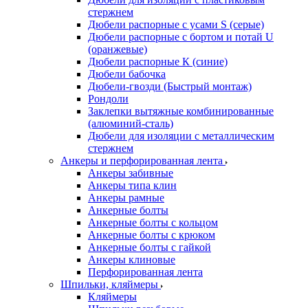
стержнем
Дюбели распорные с усами S (серые)
Дюбели распорные c бортом и потай U
(оранжевые)
Дюбели распорные К (синие)
Дюбели бабочка
Дюбели-гвозди (Быстрый монтаж)
Рондоли
Заклепки вытяжные комбинированные
(алюминий-сталь)
Дюбели для изоляции с металлическим
стержнем
Анкеры и перфорированная лента
Анкеры забивные
Анкеры типа клин
Анкеры рамные
Анкерные болты
Анкерные болты с кольцом
Анкерные болты с крюком
Анкерные болты с гайкой
Анкеры клиновые
Перфорированная лента
Шпильки, кляймеры
Кляймеры