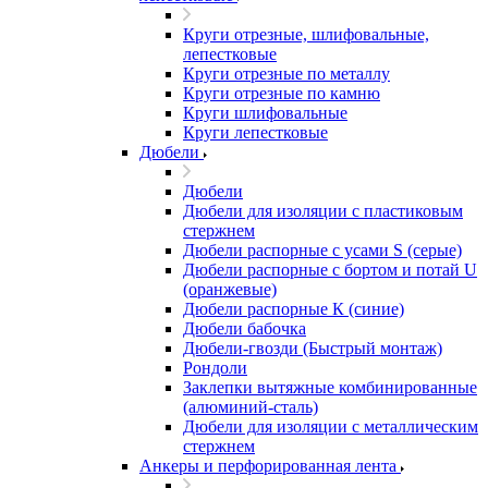
Круги отрезные, шлифовальные,
лепестковые
Круги отрезные по металлу
Круги отрезные по камню
Круги шлифовальные
Круги лепестковые
Дюбели
Дюбели
Дюбели для изоляции с пластиковым
стержнем
Дюбели распорные с усами S (серые)
Дюбели распорные c бортом и потай U
(оранжевые)
Дюбели распорные К (синие)
Дюбели бабочка
Дюбели-гвозди (Быстрый монтаж)
Рондоли
Заклепки вытяжные комбинированные
(алюминий-сталь)
Дюбели для изоляции с металлическим
стержнем
Анкеры и перфорированная лента