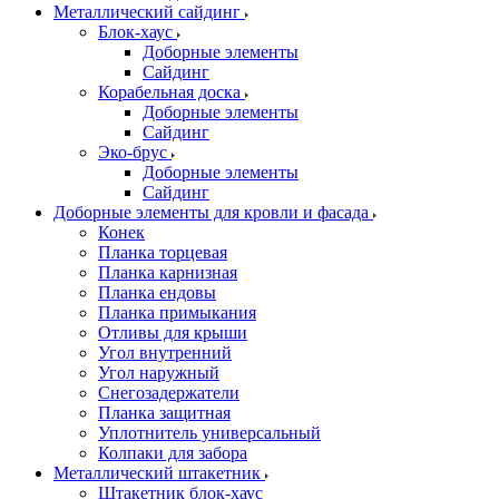
Металлический сайдинг
Блок-хаус
Доборные элементы
Сайдинг
Корабельная доска
Доборные элементы
Сайдинг
Эко-брус
Доборные элементы
Сайдинг
Доборные элементы для кровли и фасада
Конек
Планка торцевая
Планка карнизная
Планка ендовы
Планка примыкания
Отливы для крыши
Угол внутренний
Угол наружный
Снегозадержатели
Планка защитная
Уплотнитель универсальный
Колпаки для забора
Металлический штакетник
Штакетник блок-хаус