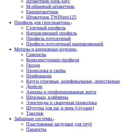
Штакетник блок-хаус
М-образный штакетник
Евроштакетник
Штакетник TWINpro125
Профиль для гипсокартона
Стоечный профиль
Направляющий профиль
Профиль потолочный
Профиль потолочный направляющий
Метизы и крепежные изделия
Саморезы
Комплектующие профиля
Гвозди
Проволока и скобы
Перфорация
Круги отрезные, шлифовальные, лепестковые
Дюбели
Анкеры и перфорированная лента
Шпильки, кляймеры
Электроды и сварочная проволока
Шурупы для лаг и реек (глухари)
Такелаж
Заборные системы
Пластиковые заглушки для труб
Парапеты