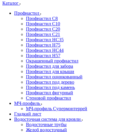
Каталог
Профнастил
Профнастил С8
Профнастил С10
Профнастил С20
Профнастил С21
Профнастил НС35
Профнастил Н75
Профнастил HC44
Профнастил Н57
Окрашенный профнастил
Профнастил для забора
Профнастил для крыши
Профнастил оцинкованный
Профнастил под дерево
Профнастил под камень
Профнастил фигурный
Стеновой профнастил
МЧ-профиль
МЧ-профиль Супермонтеррей
Гладкий лист
Водосточная система для кровли
Водосточные трубы
Желоб водосточный