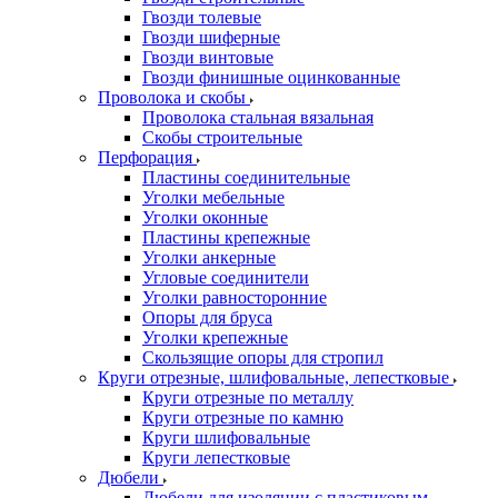
Гвозди толевые
Гвозди шиферные
Гвозди винтовые
Гвозди финишные оцинкованные
Проволока и скобы
Проволока стальная вязальная
Скобы строительные
Перфорация
Пластины соединительные
Уголки мебельные
Уголки оконные
Пластины крепежные
Уголки анкерные
Угловые соединители
Уголки равносторонние
Опоры для бруса
Уголки крепежные
Скользящие опоры для стропил
Круги отрезные, шлифовальные, лепестковые
Круги отрезные по металлу
Круги отрезные по камню
Круги шлифовальные
Круги лепестковые
Дюбели
Дюбели для изоляции с пластиковым