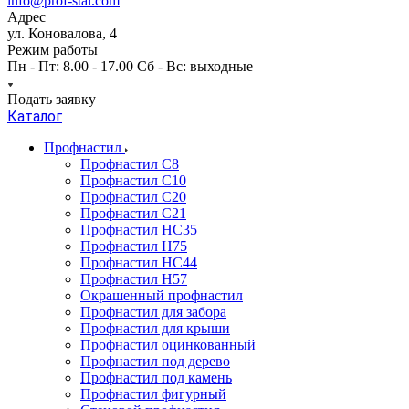
info@prof-stal.com
Адрес
ул. Коновалова, 4
Режим работы
Пн - Пт: 8.00 - 17.00 Сб - Вс: выходные
Подать заявку
Каталог
Профнастил
Профнастил С8
Профнастил С10
Профнастил С20
Профнастил С21
Профнастил НС35
Профнастил Н75
Профнастил HC44
Профнастил Н57
Окрашенный профнастил
Профнастил для забора
Профнастил для крыши
Профнастил оцинкованный
Профнастил под дерево
Профнастил под камень
Профнастил фигурный