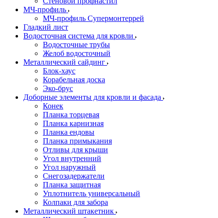
Стеновой профнастил
МЧ-профиль
МЧ-профиль Супермонтеррей
Гладкий лист
Водосточная система для кровли
Водосточные трубы
Желоб водосточный
Металлический сайдинг
Блок-хаус
Корабельная доска
Эко-брус
Доборные элементы для кровли и фасада
Конек
Планка торцевая
Планка карнизная
Планка ендовы
Планка примыкания
Отливы для крыши
Угол внутренний
Угол наружный
Снегозадержатели
Планка защитная
Уплотнитель универсальный
Колпаки для забора
Металлический штакетник