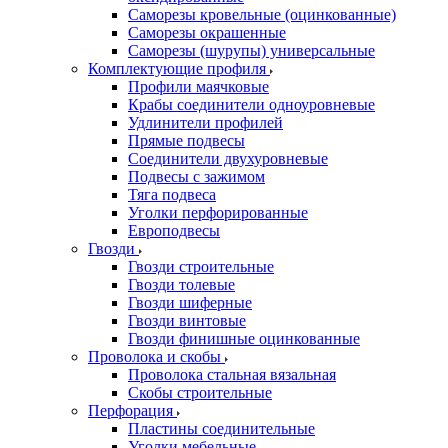
Саморезы кровельные (оцинкованные)
Саморезы окрашенные
Саморезы (шурупы) универсальные
Комплектующие профиля
Профили маячковые
Крабы соединители одноуровневые
Удлинители профилей
Прямые подвесы
Соединители двухуровневые
Подвесы с зажимом
Тяга подвеса
Уголки перфорированные
Европодвесы
Гвозди
Гвозди строительные
Гвозди толевые
Гвозди шиферные
Гвозди винтовые
Гвозди финишные оцинкованные
Проволока и скобы
Проволока стальная вязальная
Скобы строительные
Перфорация
Пластины соединительные
Уголки мебельные