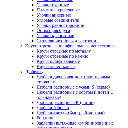
Уголки оконные
Пластины крепежные
Уголки анкерные
Угловые соединители
Уголки равносторонние
Опоры для бруса
Уголки крепежные
Скользящие опоры для стропил
Круги отрезные, шлифовальные, лепестковые
Круги отрезные по металлу
Круги отрезные по камню
Круги шлифовальные
Круги лепестковые
Дюбели
Дюбели для изоляции с пластиковым
стержнем
Дюбели распорные с усами S (серые)
Дюбели распорные c бортом и потай U
(оранжевые)
Дюбели распорные К (синие)
Дюбели бабочка
Дюбели-гвозди (Быстрый монтаж)
Рондоли
Заклепки вытяжные комбинированные