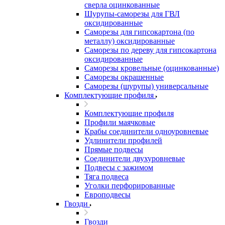
сверла оцинкованные
Шурупы-саморезы для ГВЛ
оксидированные
Саморезы для гипсокартона (по
металлу) оксидированные
Саморезы по дереву для гипсокартона
оксидированные
Саморезы кровельные (оцинкованные)
Саморезы окрашенные
Саморезы (шурупы) универсальные
Комплектующие профиля
Комплектующие профиля
Профили маячковые
Крабы соединители одноуровневые
Удлинители профилей
Прямые подвесы
Соединители двухуровневые
Подвесы с зажимом
Тяга подвеса
Уголки перфорированные
Европодвесы
Гвозди
Гвозди