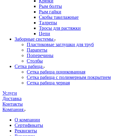
Крюки
Рым болты
Рым гайки
Скобы такелажные
Талрепы
Тросы для растяжки
Цепи
Заборные системы
Пластиковые заглушки для труб
Парапеты
Поперечины
Столбы
Сетка рабица
Сетка рабица оцинкованная
Сетка рабица с полимерным покрытием
Сетка рабица черная
Услуги
Доставка
Контакты
Компания
О компании
Сертификаты
Реквизиты