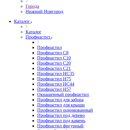
Города
Нижний Новгород
Каталог
Каталог
Профнастил
Профнастил
Профнастил С8
Профнастил С10
Профнастил С20
Профнастил С21
Профнастил НС35
Профнастил Н75
Профнастил HC44
Профнастил Н57
Окрашенный профнастил
Профнастил для забора
Профнастил для крыши
Профнастил оцинкованный
Профнастил под дерево
Профнастил под камень
Профнастил фигурный