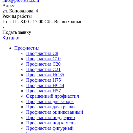
info@prof-stal.com
Адрес
ул. Коновалова, 4
Режим работы
Пн - Пт: 8.00 - 17.00 Сб - Вс: выходные
Подать заявку
Каталог
Профнастил
Профнастил С8
Профнастил С10
Профнастил С20
Профнастил С21
Профнастил НС35
Профнастил Н75
Профнастил HC44
Профнастил Н57
Окрашенный профнастил
Профнастил для забора
Профнастил для крыши
Профнастил оцинкованный
Профнастил под дерево
Профнастил под камень
Профнастил фигурный