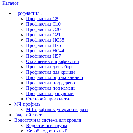
Каталог
Профнастил
Профнастил С8
Профнастил С10
Профнастил С20
Профнастил С21
Профнастил НС35
Профнастил Н75
Профнастил HC44
Профнастил Н57
Окрашенный профнастил
Профнастил для забора
Профнастил для крыши
Профнастил оцинкованный
Профнастил под дерево
Профнастил под камень
Профнастил фигурный
Стеновой профнастил
МЧ-профиль
МЧ-профиль Супермонтеррей
Гладкий лист
Водосточная система для кровли
Водосточные трубы
Желоб водосточный