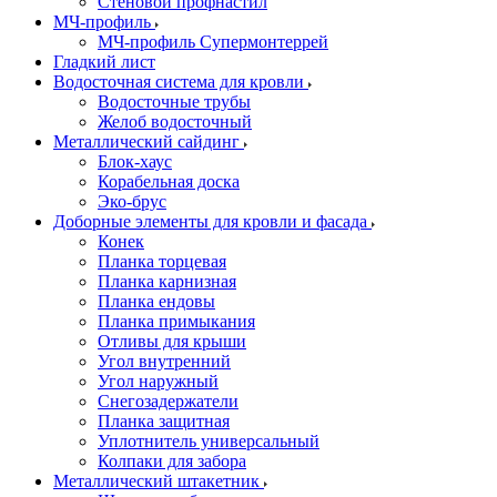
Стеновой профнастил
МЧ-профиль
МЧ-профиль Супермонтеррей
Гладкий лист
Водосточная система для кровли
Водосточные трубы
Желоб водосточный
Металлический сайдинг
Блок-хаус
Корабельная доска
Эко-брус
Доборные элементы для кровли и фасада
Конек
Планка торцевая
Планка карнизная
Планка ендовы
Планка примыкания
Отливы для крыши
Угол внутренний
Угол наружный
Снегозадержатели
Планка защитная
Уплотнитель универсальный
Колпаки для забора
Металлический штакетник