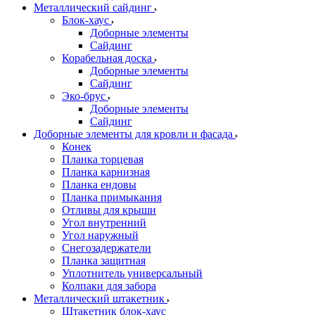
Металлический сайдинг
Блок-хаус
Доборные элементы
Сайдинг
Корабельная доска
Доборные элементы
Сайдинг
Эко-брус
Доборные элементы
Сайдинг
Доборные элементы для кровли и фасада
Конек
Планка торцевая
Планка карнизная
Планка ендовы
Планка примыкания
Отливы для крыши
Угол внутренний
Угол наружный
Снегозадержатели
Планка защитная
Уплотнитель универсальный
Колпаки для забора
Металлический штакетник
Штакетник блок-хаус