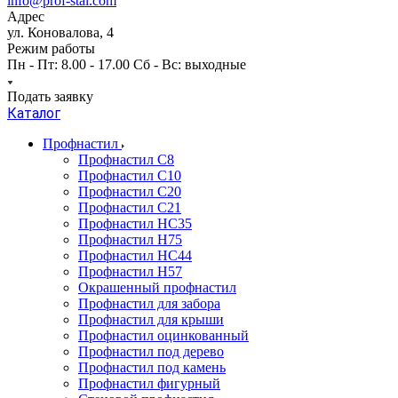
info@prof-stal.com
Адрес
ул. Коновалова, 4
Режим работы
Пн - Пт: 8.00 - 17.00 Сб - Вс: выходные
Подать заявку
Каталог
Профнастил
Профнастил С8
Профнастил С10
Профнастил С20
Профнастил С21
Профнастил НС35
Профнастил Н75
Профнастил HC44
Профнастил Н57
Окрашенный профнастил
Профнастил для забора
Профнастил для крыши
Профнастил оцинкованный
Профнастил под дерево
Профнастил под камень
Профнастил фигурный