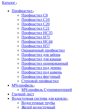
Каталог
Профнастил
Профнастил С8
Профнастил С10
Профнастил С20
Профнастил С21
Профнастил НС35
Профнастил Н75
Профнастил HC44
Профнастил Н57
Окрашенный профнастил
Профнастил для забора
Профнастил для крыши
Профнастил оцинкованный
Профнастил под дерево
Профнастил под камень
Профнастил фигурный
Стеновой профнастил
МЧ-профиль
МЧ-профиль Супермонтеррей
Гладкий лист
Водосточная система для кровли
Водосточные трубы
Желоб водосточный