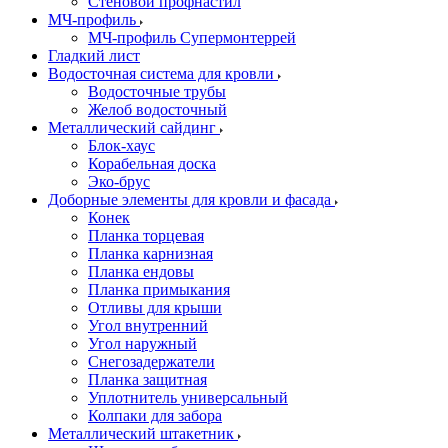
Стеновой профнастил
МЧ-профиль
МЧ-профиль Супермонтеррей
Гладкий лист
Водосточная система для кровли
Водосточные трубы
Желоб водосточный
Металлический сайдинг
Блок-хаус
Корабельная доска
Эко-брус
Доборные элементы для кровли и фасада
Конек
Планка торцевая
Планка карнизная
Планка ендовы
Планка примыкания
Отливы для крыши
Угол внутренний
Угол наружный
Снегозадержатели
Планка защитная
Уплотнитель универсальный
Колпаки для забора
Металлический штакетник