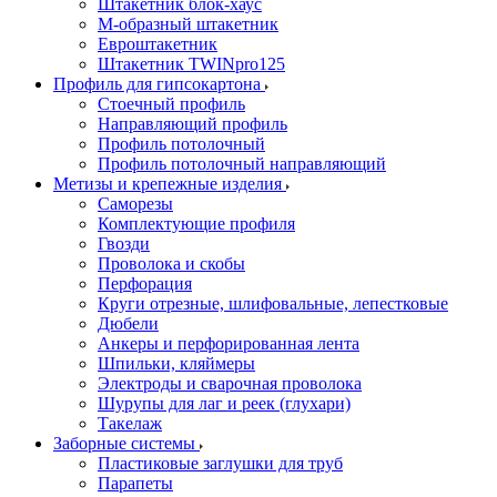
Штакетник блок-хаус
М-образный штакетник
Евроштакетник
Штакетник TWINpro125
Профиль для гипсокартона
Стоечный профиль
Направляющий профиль
Профиль потолочный
Профиль потолочный направляющий
Метизы и крепежные изделия
Саморезы
Комплектующие профиля
Гвозди
Проволока и скобы
Перфорация
Круги отрезные, шлифовальные, лепестковые
Дюбели
Анкеры и перфорированная лента
Шпильки, кляймеры
Электроды и сварочная проволока
Шурупы для лаг и реек (глухари)
Такелаж
Заборные системы
Пластиковые заглушки для труб
Парапеты