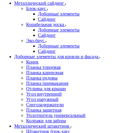
Металлический сайдинг
Блок-хаус
Доборные элементы
Сайдинг
Корабельная доска
Доборные элементы
Сайдинг
Эко-брус
Доборные элементы
Сайдинг
Доборные элементы для кровли и фасада
Конек
Планка торцевая
Планка карнизная
Планка ендовы
Планка примыкания
Отливы для крыши
Угол внутренний
Угол наружный
Снегозадержатели
Планка защитная
Уплотнитель универсальный
Колпаки для забора
Металлический штакетник
Штакетник блок-хаус